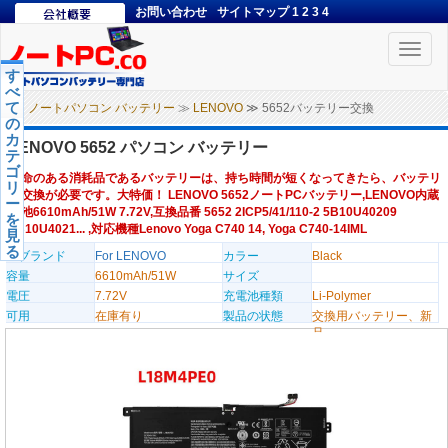
お問い合わせ
サイトマップ
1
2
3
4
Toggle
naviga
す
べ
て
ノートパソコン バッテリー
≫
LENOVO
≫ 5652バッテリー交換
の
カ
LENOVO 5652 パソコン バッテリー
テ
ゴ
寿命のある消耗品であるバッテリーは、持ち時間が短くなってきたら、バッテリ
リ
ー交換が必要です。大特価！ LENOVO 5652ノートPCバッテリー,LENOVO内蔵
ー
電池6610mAh/51W 7.72V,互換品番 5652 2ICP5/41/110-2 5B10U40209
を
5B10U4021... ,対応機種Lenovo Yoga C740 14, Yoga C740-14IML
見
る
のブランド
For LENOVO
カラー
Black
容量
6610mAh/51W
サイズ
電圧
7.72V
充電池種類
Li-Polymer
可用
在庫有り
製品の状態
交換用バッテリー、新
品