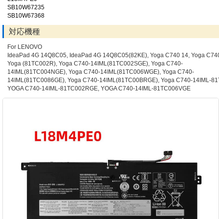
SB10W67235
SB10W67368
対応機種
For LENOVO
IdeaPad 4G 14Q8C05, IdeaPad 4G 14Q8C05(82KE), Yoga C740 14, Yoga C74
Yoga (81TC002R), Yoga C740-14IML(81TC002SGE), Yoga C740-
14IML(81TC004NGE), Yoga C740-14IML(81TC006WGE), Yoga C740-
14IML(81TC0086GE), Yoga C740-14IML(81TC00BRGE), Yoga C740-14IML-81
YOGA C740-14IML-81TC002RGE, YOGA C740-14IML-81TC006VGE