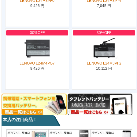
LENOVO L24M3PF0
LENOVO L24M3P74
9,426 円
7,045 円
30%OFF
30%OFF
LENOVO L24M4PG7
LENOVO L24M3PF2
9,426 円
10,112 円
本店の注目商品！