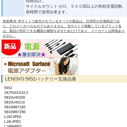
回路設計。
サイクルカウント:ゼロ、５００回以上の有効充電回数、
長時間で使用出来ます。
免責事項: 本サイトで販売されているすべての製品は、汎用型の交換部品であ
り、どのメーカーのものでもありません。当サイトで掲載しているブランド名
は、製品が対応できる機器の種類を示すためだけであり、メーカーとは関係あり
ません。
LENOVO 5652バッテリー互換品番
5652
2ICP5/41/110-2
5B10U40209
5B10U40210
5B10W67185
5B10W67296
L18C4PE0
L18L4PE0
L18M4PE0