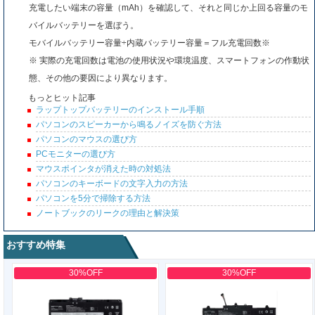
充電したい端末の容量（mAh）を確認して、それと同じか上回る容量のモ
バイルバッテリーを選ぼう。
モバイルバッテリー容量÷内蔵バッテリー容量＝フル充電回数※
※ 実際の充電回数は電池の使用状況や環境温度、スマートフォンの作動状
態、その他の要因により異なります。
もっとヒット記事
ラップトップバッテリーのインストール手順
パソコンのスピーカーから鳴るノイズを防ぐ方法
パソコンのマウスの選び方
PCモニターの選び方
マウスポインタが消えた時の対処法
パソコンのキーボードの文字入力の方法
パソコンを5分で掃除する方法
ノートブックのリークの理由と解決策
おすすめ特集
30%OFF
30%OFF