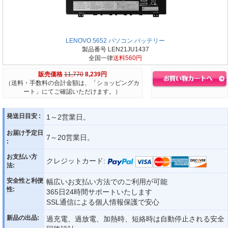
LENOVO 5652 パソコン バッテリー
製品番号 LEN21JU1437
全国一律
送料560円
販売価格
11,770
8,239円
（送料・手数料の合計金額は、「ショッピングカ
ート」にてご確認いただけます。）
発送日目安 :
1～2営業日。
お届け予定日
7～20営業日。
:
お支払い方
クレジットカード:
法:
安全性と利便
幅広いお支払い方法でのご利用が可能
性:
365日24時間サポートいたします
SSL通信による個人情報保護で安心
新品の出品:
過充電、過放電、加熱時、短絡時は自動停止される安全