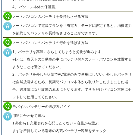
4、 パソコン本体の保証書。
ノートパソコンのバッテリを長持ちさせる方法
ノートパソコンで電源プランを「省電力」モードに設定すると、消費電力
を節約してバッテリを長持ちさせることができます。
ノートパソコンのバッテリの寿命を延ばす方法
1、バッテリを高温にさらしてしまうと劣化が進みます。
例えば、炎天下の自動車の中にバッテリ付きのノートパソコンを放置する
ようなことは避けてください。
2、バッテリを外した状態でAC電源のみで使用はしない。外したバッテリ
は自然放電するため、長期間パソコン本体から取り外したままにした場
合、過放電になり故障の原因にもなります。できるだけパソコン本体にセ
ットして使用してください。
モバイルバッテリーの選び方ガイド
用途に合わせて選ぶ
1.外出時も充電切れを心配したくない～容量から選ぶ
まずは所持している端末の内蔵バッテリー容量をチェック。