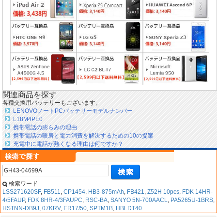
関連商品を探す
各種交換用バッテリーもございます。
LENOVOノートPCバッテリーモデルナンバー
L18M4PE0
携帯電話の膨らみの理由
携帯電話の暖房と電力消費を解決するための10の提案
充電中に電話が熱くなる理由は何ですか？
検索ワード
LSS271620SF
,
FB511
,
CP1454
,
HB3-875mAh
,
FB421
,
Z52H 10pcs
,
FDK 14HR-
4/5FAUP
,
FDK 8HR-4/3FAUPC
,
RSC-BA
,
SANYO 5N-700AACL
,
PA5265U-1BRS
,
HSTNN-DB9J
,
07KRV
,
ER17/50
,
SPTM1B
,
HBLDT40