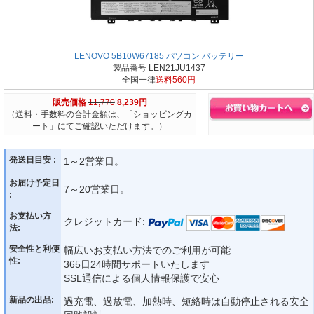
LENOVO 5B10W67185 パソコン バッテリー
製品番号 LEN21JU1437
全国一律
送料560円
販売価格
11,770
8,239円
（送料・手数料の合計金額は、「ショッピングカ
ート」にてご確認いただけます。）
発送日目安 :
1～2営業日。
お届け予定日
7～20営業日。
:
お支払い方
クレジットカード:
法:
安全性と利便
幅広いお支払い方法でのご利用が可能
性:
365日24時間サポートいたします
SSL通信による個人情報保護で安心
新品の出品:
過充電、過放電、加熱時、短絡時は自動停止される安全