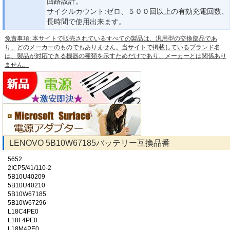
回路設計。
サイクルカウント:ゼロ、５００回以上の有効充電回数、
長時間で使用出来ます。
免責事項: 本サイトで販売されているすべての製品は、汎用型の交換部品であ
り、どのメーカーのものでもありません。当サイトで掲載しているブランド名
は、製品が対応できる機器の種類を示すためだけであり、メーカーとは関係あり
ません。
LENOVO 5B10W67185バッテリー互換品番
5652
2ICP5/41/110-2
5B10U40209
5B10U40210
5B10W67185
5B10W67296
L18C4PE0
L18L4PE0
L18M4PE0