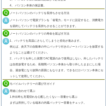
4、 パソコン本体の保証書。
ノートパソコンのバッテリを長持ちさせる方法
ノートパソコンで電源プランを「省電力」モードに設定すると、消費電力
を節約してバッテリを長持ちさせることができます。
ノートパソコンのバッテリの寿命を延ばす方法
1、バッテリを高温にさらしてしまうと劣化が進みます。
例えば、炎天下の自動車の中にバッテリ付きのノートパソコンを放置する
ようなことは避けてください。
2、バッテリを外した状態でAC電源のみで使用はしない。外したバッテリ
は自然放電するため、長期間パソコン本体から取り外したままにした場
合、過放電になり故障の原因にもなります。できるだけパソコン本体にセ
ットして使用してください。
モバイルバッテリーの選び方ガイド
用途に合わせて選ぶ
1.外出時も充電切れを心配したくない～容量から選ぶ
まずは所持している端末の内蔵バッテリー容量をチェック。