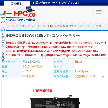
お問い合わせ
サイトマップ
1
2
3
4
Toggle
naviga
す
べ
て
ノートパソコン バッテリー
≫
LENOVO
≫ 5B10W67185バッテリー交換
の
カ
LENOVO 5B10W67185 パソコン バッテリー
テ
ゴ
寿命のある消耗品であるバッテリーは、持ち時間が短くなってきたら、バッテリ
リ
ー交換が必要です。大特価！ LENOVO 5B10W67185ノートPCバッテリ
ー
ー,LENOVO内蔵電池6610mAh/51W 7.72V,互換品番 5652 2ICP5/41/110-2
を
5B10U40209 5B10U4021... ,対応機種Lenovo Yoga C740 14, Yoga C740-14IML
見
る
のブランド
For LENOVO
カラー
Black
容量
6610mAh/51W
サイズ
電圧
7.72V
充電池種類
Li-Polymer
可用
在庫有り
製品の状態
交換用バッテリー、新
品