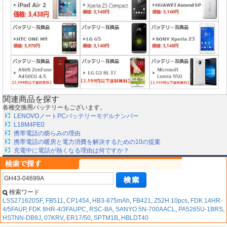
関連商品を探す
各種交換用バッテリーもございます。
LENOVOノートPCバッテリーモデルナンバー
L18M4PE0
携帯電話の膨らみの理由
携帯電話の暖房と電力消費を解決するための10の提案
充電中に電話が熱くなる理由は何ですか？
検索ワード
LSS271620SF
,
FB511
,
CP1454
,
HB3-875mAh
,
FB421
,
Z52H 10pcs
,
FDK 14HR-
4/5FAUP
,
FDK 8HR-4/3FAUPC
,
RSC-BA
,
SANYO 5N-700AACL
,
PA5265U-1BRS
,
HSTNN-DB9J
,
07KRV
,
ER17/50
,
SPTM1B
,
HBLDT40