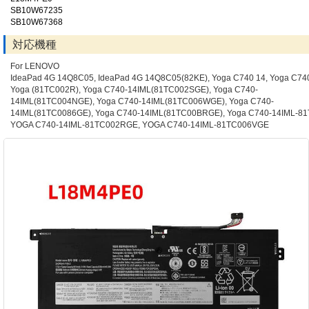
SB10W67235
SB10W67368
対応機種
For LENOVO
IdeaPad 4G 14Q8C05, IdeaPad 4G 14Q8C05(82KE), Yoga C740 14, Yoga C74
Yoga (81TC002R), Yoga C740-14IML(81TC002SGE), Yoga C740-
14IML(81TC004NGE), Yoga C740-14IML(81TC006WGE), Yoga C740-
14IML(81TC0086GE), Yoga C740-14IML(81TC00BRGE), Yoga C740-14IML-81
YOGA C740-14IML-81TC002RGE, YOGA C740-14IML-81TC006VGE