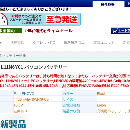
携帯電話
タブレットPC
送料無料商品
電源ユニット
新
Y01バッテリー交換
O L11N6Y01 パソコン バッテリー
消耗品であるバッテリーは、持ち時間が短くなってきたら、バッテリー交換が必要で
O L11N6Y01ノートPCバッテリー,LENOVO内蔵電池4400mAh/48WH(6-Cell) 10.
N1043 45N1044 45N1045 45N1048 ... ,対応機種LENOVO B490 E530 E440 E540
For LENOVO
カラー
Black
4400mAh/48WH(6-Cell)
サイズ
10.8V
充電池種類
Li-ion
在庫有り
製品の状態
交換用バッテリー、