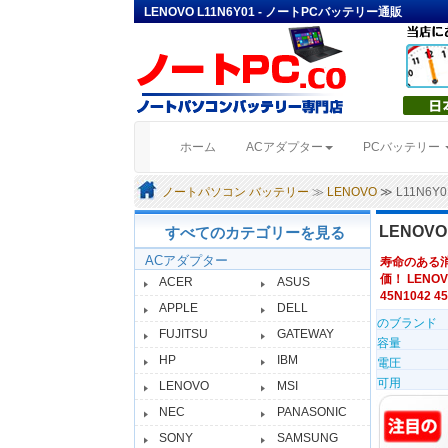
LENOVO L11N6Y01 - ノートPCバッテリー通販
(current)
ホーム
ACアダプター
PCバッテリー
ノートパソコン バッテリー
≫
LENOVO
≫ L11N6
LENOV
すべてのカテゴリーを見る
ACアダプター
寿命のある
価！ LENOV
ACER
ASUS
45N1042 45
APPLE
DELL
のブランド
FUJITSU
GATEWAY
容量
HP
IBM
電圧
可用
LENOVO
MSI
NEC
PANASONIC
SONY
SAMSUNG