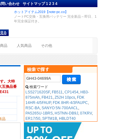
お問い合わせ
サイトマップ
1
2
3
4
ホットアイテム2019【note-pc.co】
ノートPC交換・互換用バッテリー 完全新品～即日、1
年完全保証付き。
着商品
人気商品
その他
す。大特
8V,互換品番
検索ワード
 E431
LSS271620SF
,
FB511
,
CP1454
,
HB3-
875mAh
,
FB421
,
Z52H 10pcs
,
FDK
14HR-4/5FAUP
,
FDK 8HR-4/3FAUPC
,
RSC-BA
,
SANYO 5N-700AACL
,
PA5265U-1BRS
,
HSTNN-DB9J
,
07KRV
,
ER17/50
,
SPTM1B
,
HBLDT40
新品