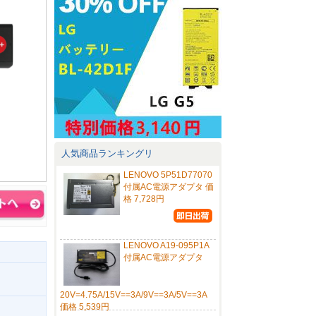
人気商品ランキングリ
LENOVO 5P51D77070
付属AC電源アダプタ 価
格 7,728円
LENOVO A19-095P1A
付属AC電源アダプタ
20V=4.75A/15V==3A/9V==3A/5V==3A
価格 5,539円