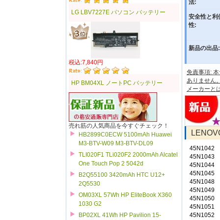
法:
LG LBV7227E パソコン バッテリー
安全性と利
性:
新品の出品:
税込:7,840円
免責事項:
ありません
HP BM04XL ノートPC バッテリー
メーカーと
売れ筋の人気商品を今すぐチェック！
LENO
HB2899C0ECW 5100mAh Huawei
M3-BTV-W09 M3-BTV-DL09
45N1042
TLI020F1 TLi020F2 2000mAh Alcatel
45N1043
One Touch Pop 2 5042d
45N1044
45N1045
B2Q55100 3420mAh HTC U12+
45N1048
2Q5530
45N1049
OM03XL 57Wh HP EliteBook X360
45N1050
1030 G2
45N1051
45N1052
BP02XL 41Wh HP Pavilion 15-