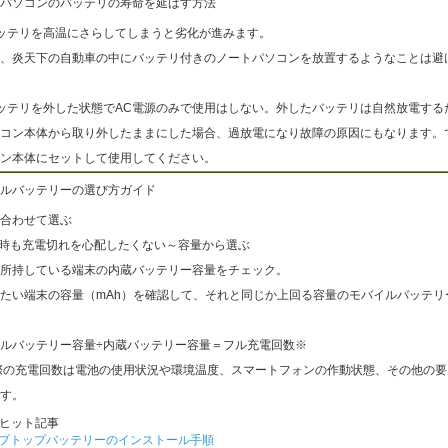
パソコンのバッテリの寿命を延ばす方法
ッテリを高温にさらしてしまうと劣化が進みます。
、炎天下の自動車の中にバッテリ付きのノートパソコンを放置するようなことは避
ッテリを外した状態でAC電源のみで使用はしない。外したバッテリは自然放電する
コン本体から取り外したままにした場合、過放電になり故障の原因にもなります。
ン本体にセットして使用してください。
ルバッテリーの選び方ガイド
合わせて選ぶ
出時も充電切れを心配したくない～容量から選ぶ
所持している端末の内蔵バッテリー容量をチェック。
たい端末の容量（mAh）を確認して、それと同じか上回る容量のモバイルバッテリ
ルバッテリー容量÷内蔵バッテリー容量＝フル充電回数※
際の充電回数は電池の使用状況や環境温度、スマートフォンの作動状態、その他の要
す。
ヒット記事
プトップバッテリーのインストール手順