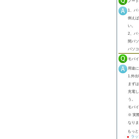
ノート
1、バ
例えば
い。
2、バ
間パソ
パソコ
モバイ
用途に
1.外
まずは
充電し
う。
モバイ
※ 実
なりま
もっと
ラッ