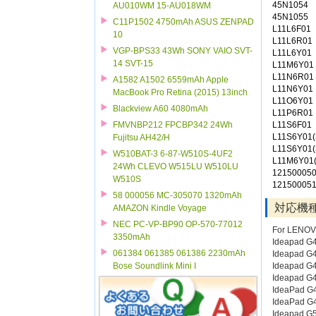
45N1054
AU010WM 15-AU018WM
45N1055
C11P1502 4750mAh ASUS ZENPAD
L11L6F01
10
L11L6R01
VGP-BPS33 43Wh SONY VAIO SVT-
L11L6Y01
14 SVT-15
L11M6Y01
L11N6R01
A1582 A1502 6559mAh Apple
L11N6Y01
MacBook Pro Retina (2015) 13inch
L11O6Y01
Blackview A60 4080mAh
L11P6R01
L11S6F01
FMVNBP212 FPCBP342 24Wh
L11S6Y01(
Fujitsu AH42/H
L11S6Y01(
W510BAT-3 6-87-W510S-4UF2
L11M6Y01(
24Wh CLEVO W515LU W510LU
12150005
W510S
12150005
58 000056 MC-305070 1320mAh
対応機
AMAZON Kindle Voyage
NEC PC-VP-BP90 OP-570-77012
For LENO
3350mAh
Ideapad G
061384 061385 061386 2230mAh
Ideapad G
Ideapad G
Bose Soundlink Mini I
Ideapad G
IdeaPad G
IdeaPad G
Ideapad G