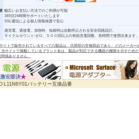
便
幅広いお支払い方法でのご利用が可能
365日24時間サポートいたします
SSL通信による個人情報保護で安心
過充電、過放電、加熱時、短絡時は自動停止される安全回路設計。
サイクルカウント:ゼロ、５００回以上の有効充電回数、長時間で使用出来ます
 本サイトで販売されているすべての製品は、汎用型の交換部品であり、どのメーカー
。当サイトで掲載しているブランド名は、製品が対応できる機器の種類を示すためだ
は関係ありません。
VO L11N6Y01バッテリー互換品番