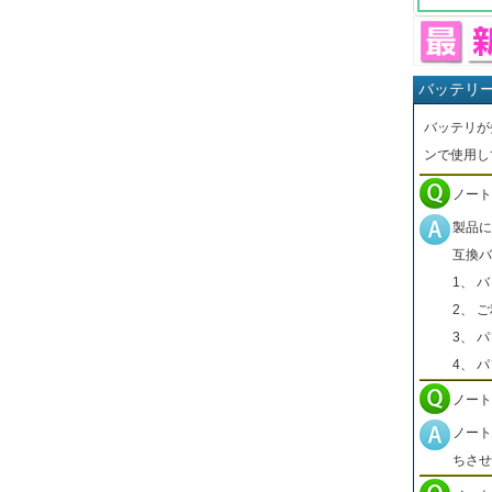
バッテリ
バッテリが
ンで使用し
ノート
製品に
互換バ
1、 
2、 
3、 
4、 
ノート
ノート
ちさせ