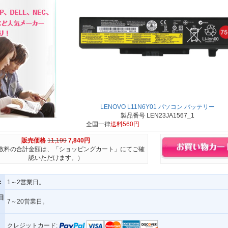
LENOVO L11N6Y01 パソコン バッテリー
製品番号 LEN23JA1567_1
全国一律
送料560円
販売価格
11,199
7,840円
数料の合計金額は、「ショッピングカート」にてご確
認いただけます。）
:
1～2営業日。
日
7～20営業日。
クレジットカード: