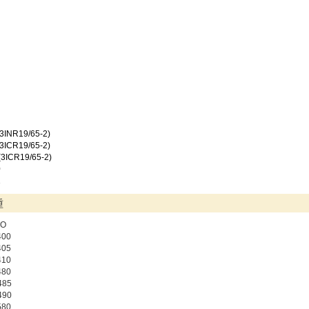
3INR19/65-2)
3ICR19/65-2)
3ICR19/65-2)
0
1
種
VO
400
405
410
480
485
490
580