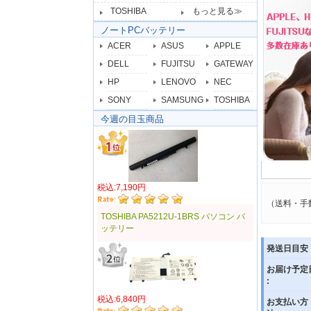
TOSHIBA
もっと見る≫
ノートPCバッテリー
ACER
ASUS
APPLE
DELL
FUJITSU
GATEWAY
HP
LENOVO
NEC
SONY
SAMSUNG
TOSHIBA
今週の目玉商品
税込:7,190円
（送料・手
TOSHIBA PA5212U-1BRS パソコン バ
ッテリー
発送日目安 
お届け予定
:
税込:6,840円
お支払い方