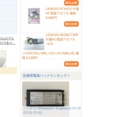
LENOVO PCH015 付属
AC電源アダプタ 価格
8,488円
。
LENOVO HK280-73PP
のものでも
付属AC電源アダプタ
けであり、
+12V
==15A(YELLOW),-12V==0.2A(BLUE) 価
格 6,139円
交換用電池パックランキング！
バッテリーPanasonic Toughbook CF-29
CF-51 CF-52