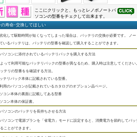
ここにクリックと、もっと
レノボ
ノートパ
ソコンの型番をチェクして出来ます。
ーの寿命･交換してほしい
劣化して駆動時間が短くなってしまった場合は、バッテリの交換が必要です。 ノー
ているバッテリは、バッテリの型番を確認して購入することができます。
パソコンに添付されているバッテリパックを購入する方法
よって利用可能なバッテリパックの型番が異なるため、購入時は注意してください
ッテリの型番をを確認する方法。
バッテリパック本体に記載されている型番。
ご利用のパソコンが記載されているカタログのオプション品ページ。
パソコン本体の裏面に記載してある型番
パソコン本体の保証書。
パソコンのバッテリを長持ちさせる方法
パソコンで電源プランを「省電力」モードに設定すると、消費電力を節約してバッ
ることができます。