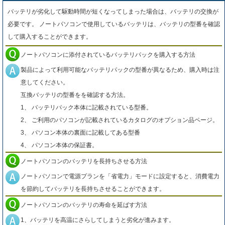
バッテリが劣化して駆動時間が短くなってしまった場合は、バッテリの交換が
必要です。 ノートパソコンで使用しているバッテリは、バッテリの型番を確認
して購入することができます。
ノートパソコンに添付されているバッテリパックを購入する方法
製品によって利用可能なバッテリパックの型番が異なるため、購入時は注
意してください。
互換バッテリの型番をを確認する方法。
1、 バッテリパック本体に記載されている型番。
2、 ご利用のパソコンが記載されているカタログのオプション品ページ。
3、 パソコン本体の裏面に記載してある型番
4、 パソコン本体の保証書。
ノートパソコンのバッテリを長持ちさせる方法
ノートパソコンで電源プランを「省電力」モードに設定すると、消費電力
を節約してバッテリを長持ちさせることができます。
ノートパソコンのバッテリの寿命を延ばす方法
1、バッテリを高温にさらしてしまうと劣化が進みます。