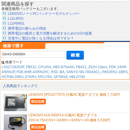
関連商品を探す
各種交換用バッテリーもございます。
LENOVOノートPCバッテリーモデルナンバー
L11L6F01
L11P6R01
携帯電話の膨らみの理由
携帯電話の暖房と電力消費を解決するための10の提案
充電中に電話が熱くなる理由は何ですか？
検索ワード
LSS271620SF
,
FB511
,
CP1454
,
HB3-875mAh
,
FB421
,
Z52H 10pcs
,
FDK 14HR-
4/5FAUP
,
FDK 8HR-4/3FAUPC
,
RSC-BA
,
SANYO 5N-700AACL
,
PA5265U-1BRS
,
HSTNN-DB9J
,
07KRV
,
ER17/50
,
SPTM1B
,
HBLDT40
人気商品ランキングリ
LENOVO 5P51D77070 付属AC電源アダプタ 価格 7,728円
LENOVO A19-095P1A 付属AC電源アダプタ
20V=4.75A/15V==3A/9V==3A/5V==3A 価格 5,539円