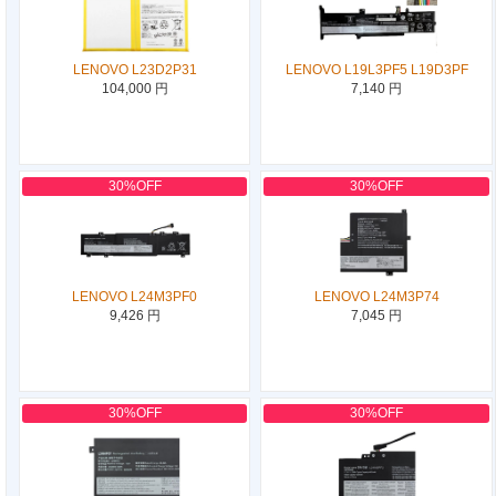
LENOVO L23D2P31
LENOVO L19L3PF5 L19D3PF
104,000 円
7,140 円
30%OFF
30%OFF
LENOVO L24M3PF0
LENOVO L24M3P74
9,426 円
7,045 円
30%OFF
30%OFF