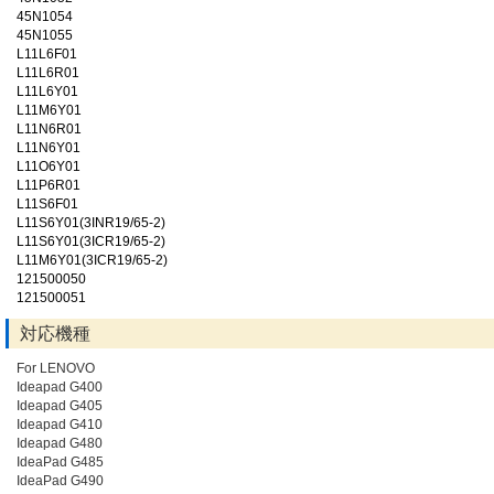
45N1054
45N1055
L11L6F01
L11L6R01
L11L6Y01
L11M6Y01
L11N6R01
L11N6Y01
L11O6Y01
L11P6R01
L11S6F01
L11S6Y01(3INR19/65-2)
L11S6Y01(3ICR19/65-2)
L11M6Y01(3ICR19/65-2)
121500050
121500051
対応機種
For LENOVO
Ideapad G400
Ideapad G405
Ideapad G410
Ideapad G480
IdeaPad G485
IdeaPad G490