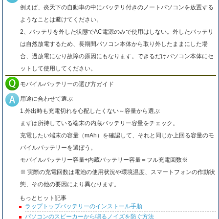
例えば、炎天下の自動車の中にバッテリ付きのノートパソコンを放置する
ようなことは避けてください。
2、バッテリを外した状態でAC電源のみで使用はしない。外したバッテリ
は自然放電するため、長期間パソコン本体から取り外したままにした場
合、過放電になり故障の原因にもなります。できるだけパソコン本体にセ
ットして使用してください。
モバイルバッテリーの選び方ガイド
用途に合わせて選ぶ
1.外出時も充電切れを心配したくない～容量から選ぶ
まずは所持している端末の内蔵バッテリー容量をチェック。
充電したい端末の容量（mAh）を確認して、それと同じか上回る容量のモ
バイルバッテリーを選ぼう。
モバイルバッテリー容量÷内蔵バッテリー容量＝フル充電回数※
※ 実際の充電回数は電池の使用状況や環境温度、スマートフォンの作動状
態、その他の要因により異なります。
もっとヒット記事
ラップトップバッテリーのインストール手順
パソコンのスピーカーから鳴るノイズを防ぐ方法