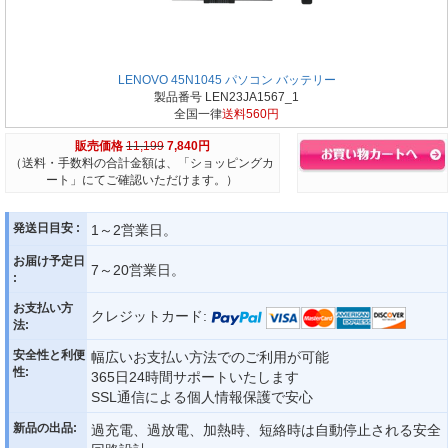
LENOVO 45N1045 パソコン バッテリー
製品番号 LEN23JA1567_1
全国一律
送料560円
販売価格
11,199
7,840円
（送料・手数料の合計金額は、「ショッピングカ
ート」にてご確認いただけます。）
発送日目安 :
1～2営業日。
お届け予定日
7～20営業日。
:
お支払い方
クレジットカード:
法:
安全性と利便
幅広いお支払い方法でのご利用が可能
性:
365日24時間サポートいたします
SSL通信による個人情報保護で安心
新品の出品:
過充電、過放電、加熱時、短絡時は自動停止される安全