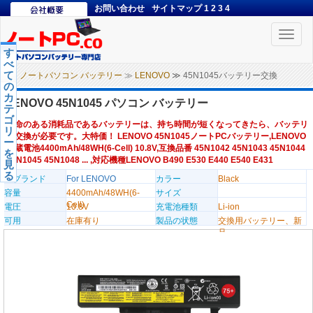
お問い合わせ
サイトマップ
1
2
3
4
Toggle
naviga
す
べ
て
ノートパソコン バッテリー
≫
LENOVO
≫ 45N1045バッテリー交換
の
カ
LENOVO 45N1045 パソコン バッテリー
テ
ゴ
寿命のある消耗品であるバッテリーは、持ち時間が短くなってきたら、バッテリ
リ
ー交換が必要です。大特価！ LENOVO 45N1045ノートPCバッテリー,LENOVO
ー
内蔵電池4400mAh/48WH(6-Cell) 10.8V,互換品番 45N1042 45N1043 45N1044
を
45N1045 45N1048 ... ,対応機種LENOVO B490 E530 E440 E540 E431
見
る
のブランド
For LENOVO
カラー
Black
容量
4400mAh/48WH(6-
サイズ
Cell)
電圧
10.8V
充電池種類
Li-ion
可用
在庫有り
製品の状態
交換用バッテリー、新
品