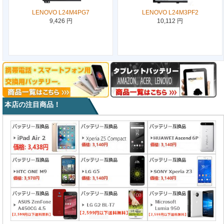
LENOVO L24M4PG7
LENOVO L24M3PF2
9,426 円
10,112 円
本店の注目商品！