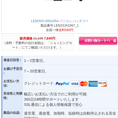
LENOVO 45N1054 パソコン バッテリー
製品番号 LEN23JA1567_1
全国一律
送料560円
販売価格
11,199
7,840円
（送料・手数料の合計金額は、「ショッピングカ
ート」にてご確認いただけます。）
発送日目安 :
1～2営業日。
お届け予定日
7～20営業日。
:
お支払い方
クレジットカード:
法:
安全性と利便
幅広いお支払い方法でのご利用が可能
性:
365日24時間サポートいたします
SSL通信による個人情報保護で安心
新品の出品:
過充電、過放電、加熱時、短絡時は自動停止される安全