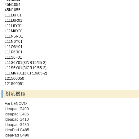
45N1054
45N1055
L11L6F01
L11L6R01
L11L6Y01
L11M6Y01
L11N6R01
L11N6Y01
L11O6Y01
L11P6R01
L11S6F01
L11S6Y01(3INR19/65-2)
L11S6Y01(3ICR19/65-2)
L11M6Y01(3ICR19/65-2)
121500050
121500051
対応機種
For LENOVO
Ideapad G400
Ideapad G405
Ideapad G410
Ideapad G480
IdeaPad G485
IdeaPad G490