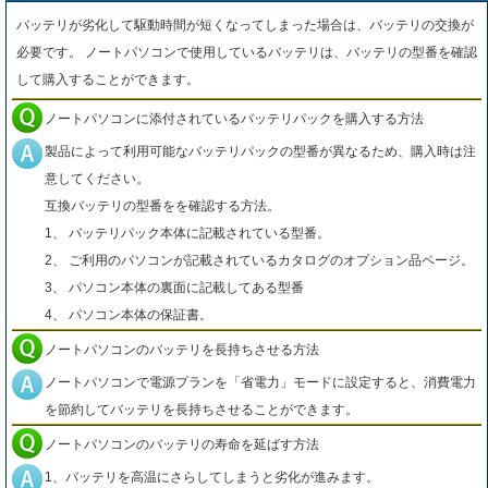
バッテリが劣化して駆動時間が短くなってしまった場合は、バッテリの交換が
必要です。 ノートパソコンで使用しているバッテリは、バッテリの型番を確認
して購入することができます。
ノートパソコンに添付されているバッテリパックを購入する方法
製品によって利用可能なバッテリパックの型番が異なるため、購入時は注
意してください。
互換バッテリの型番をを確認する方法。
1、 バッテリパック本体に記載されている型番。
2、 ご利用のパソコンが記載されているカタログのオプション品ページ。
3、 パソコン本体の裏面に記載してある型番
4、 パソコン本体の保証書。
ノートパソコンのバッテリを長持ちさせる方法
ノートパソコンで電源プランを「省電力」モードに設定すると、消費電力
を節約してバッテリを長持ちさせることができます。
ノートパソコンのバッテリの寿命を延ばす方法
1、バッテリを高温にさらしてしまうと劣化が進みます。