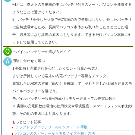
例えば、炎天下の自動車の中にバッテリ付きのノートパソコンを放置する
ようなことは避けてください。
2、バッテリを外した状態でAC電源のみで使用はしない。外したバッテリ
は自然放電するため、長期間パソコン本体から取り外したままにした場
合、過放電になり故障の原因にもなります。できるだけパソコン本体にセ
ットして使用してください。
モバイルバッテリーの選び方ガイド
用途に合わせて選ぶ
1.外出時も充電切れを心配したくない～容量から選ぶ
まずは所持している端末の内蔵バッテリー容量をチェック。
充電したい端末の容量（mAh）を確認して、それと同じか上回る容量のモ
バイルバッテリーを選ぼう。
モバイルバッテリー容量÷内蔵バッテリー容量＝フル充電回数※
※ 実際の充電回数は電池の使用状況や環境温度、スマートフォンの作動状
態、その他の要因により異なります。
もっとヒット記事
ラップトップバッテリーのインストール手順
パソコンのスピーカーから鳴るノイズを防ぐ方法