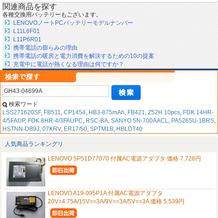
関連商品を探す
各種交換用バッテリーもございます。
LENOVOノートPCバッテリーモデルナンバー
L11L6F01
L11P6R01
携帯電話の膨らみの理由
携帯電話の暖房と電力消費を解決するための10の提案
充電中に電話が熱くなる理由は何ですか？
検索ワード
LSS271620SF
,
FB511
,
CP1454
,
HB3-875mAh
,
FB421
,
Z52H 10pcs
,
FDK 14HR-
4/5FAUP
,
FDK 8HR-4/3FAUPC
,
RSC-BA
,
SANYO 5N-700AACL
,
PA5265U-1BRS
,
HSTNN-DB9J
,
07KRV
,
ER17/50
,
SPTM1B
,
HBLDT40
人気商品ランキングリ
LENOVO 5P51D77070 付属AC電源アダプタ 価格 7,728円
LENOVO A19-095P1A 付属AC電源アダプタ
20V=4.75A/15V==3A/9V==3A/5V==3A 価格 5,539円