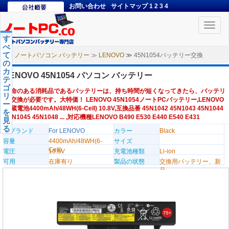
お問い合わせ
サイトマップ
1
2
3
4
Toggle
naviga
す
べ
て
ノートパソコン バッテリー
≫
LENOVO
≫ 45N1054バッテリー交換
の
カ
LENOVO 45N1054 パソコン バッテリー
テ
ゴ
寿命のある消耗品であるバッテリーは、持ち時間が短くなってきたら、バッテリ
リ
ー交換が必要です。大特価！ LENOVO 45N1054ノートPCバッテリー,LENOVO
ー
内蔵電池4400mAh/48WH(6-Cell) 10.8V,互換品番 45N1042 45N1043 45N1044
を
45N1045 45N1048 ... ,対応機種LENOVO B490 E530 E440 E540 E431
見
る
のブランド
For LENOVO
カラー
Black
容量
4400mAh/48WH(6-
サイズ
Cell)
電圧
10.8V
充電池種類
Li-ion
可用
在庫有り
製品の状態
交換用バッテリー、新
品