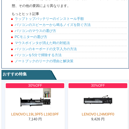
態、その他の要因により異なります。
もっとヒット記事
ラップトップバッテリーのインストール手順
パソコンのスピーカーから鳴るノイズを防ぐ方法
パソコンのマウスの選び方
PCモニターの選び方
マウスポインタが消えた時の対処法
パソコンのキーボードの文字入力の方法
パソコンを5分で掃除する方法
ノートブックのリークの理由と解決策
おすすめ特集
30%OFF
30%OFF
LENOVO L19L3PF5 L19D3PF
LENOVO L24M3PF0
7,140 円
9,426 円