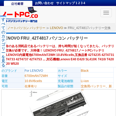
お問い合わせ
サイトマップ
1
2
3
4
Toggle
naviga
す
べ
て
ノートパソコン バッテリー
≫
LENOVO
≫ FRU_42T4817バッテリー交換
の
カ
LENOVO FRU_42T4817 パソコン バッテリー
テ
ゴ
寿命のある消耗品であるバッテリーは、持ち時間が短くなってきたら、バッテリ
リ
ー交換が必要です。大特価！ LENOVO FRU_42T4817ノートPCバッテリ
ー
ー,LENOVO内蔵電池6700mAh/72WH 10.8V/6cells,互換品番 42T4235 42T4731
を
42T4733 42T4737 42T4753 ... ,対応機種Lenovo E40 E420 SL410K T410i T420
見
E520 W520
る
のブランド
For LENOVO
カラー
Black
容量
6700mAh/72WH
サイズ
電圧
10.8V/6cells
充電池種類
Li-ion
可用
在庫有り
製品の状態
交換用バッテリー、新
品