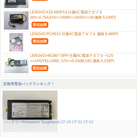
LENOVO A19-095P1A 付属AC電源アダプタ
20V=4.75A/15V==3A/9V==3A/5V==3A 価格 5,539円
LENOVO PCH015 付属AC電源アダプタ 価格 8,488円
LENOVO HK280-73PP 付属AC電源アダプタ +12V
==15A(YELLOW),-12V==0.2A(BLUE) 価格 6,139円
交換用電池パックランキング！
バッテリーPanasonic Toughbook CF-29 CF-51 CF-52