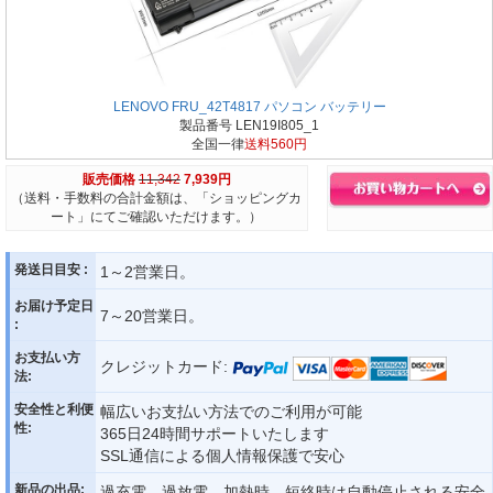
LENOVO FRU_42T4817 パソコン バッテリー
製品番号 LEN19I805_1
全国一律
送料560円
販売価格
11,342
7,939円
（送料・手数料の合計金額は、「ショッピングカ
ート」にてご確認いただけます。）
発送日目安 :
1～2営業日。
お届け予定日
7～20営業日。
:
お支払い方
クレジットカード:
法:
安全性と利便
幅広いお支払い方法でのご利用が可能
性:
365日24時間サポートいたします
SSL通信による個人情報保護で安心
新品の出品:
過充電、過放電、加熱時、短絡時は自動停止される安全