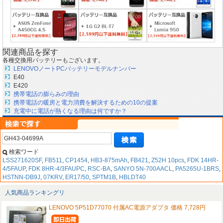
関連商品を探す
各種交換用バッテリーもございます。
LENOVOノートPCバッテリーモデルナンバー
E40
E420
携帯電話の膨らみの理由
携帯電話の暖房と電力消費を解決するための10の提案
充電中に電話が熱くなる理由は何ですか？
検索ワード
LSS271620SF
,
FB511
,
CP1454
,
HB3-875mAh
,
FB421
,
Z52H 10pcs
,
FDK 14HR-
4/5FAUP
,
FDK 8HR-4/3FAUPC
,
RSC-BA
,
SANYO 5N-700AACL
,
PA5265U-1BRS
,
HSTNN-DB9J
,
07KRV
,
ER17/50
,
SPTM1B
,
HBLDT40
人気商品ランキングリ
LENOVO 5P51D77070 付属AC電源アダプタ 価格 7,728円