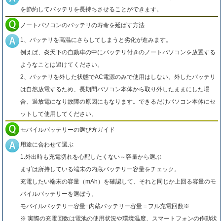
を節約してバッテリを長持ちさせることができます。
ノートパソコンのバッテリの寿命を延ばす方法
1、バッテリを高温にさらしてしまうと劣化が進みます。
例えば、炎天下の自動車の中にバッテリ付きのノートパソコンを放置する
ようなことは避けてください。
2、バッテリを外した状態でAC電源のみで使用はしない。外したバッテリ
は自然放電するため、長期間パソコン本体から取り外したままにした場
合、過放電になり故障の原因にもなります。できるだけパソコン本体にセ
ットして使用してください。
モバイルバッテリーの選び方ガイド
用途に合わせて選ぶ
1.外出時も充電切れを心配したくない～容量から選ぶ
まずは所持している端末の内蔵バッテリー容量をチェック。
充電したい端末の容量（mAh）を確認して、それと同じか上回る容量のモ
バイルバッテリーを選ぼう。
モバイルバッテリー容量÷内蔵バッテリー容量＝フル充電回数※
※ 実際の充電回数は電池の使用状況や環境温度、スマートフォンの作動状