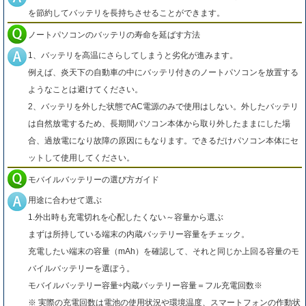
を節約してバッテリを長持ちさせることができます。
ノートパソコンのバッテリの寿命を延ばす方法
1、バッテリを高温にさらしてしまうと劣化が進みます。
例えば、炎天下の自動車の中にバッテリ付きのノートパソコンを放置する
ようなことは避けてください。
2、バッテリを外した状態でAC電源のみで使用はしない。外したバッテリ
は自然放電するため、長期間パソコン本体から取り外したままにした場
合、過放電になり故障の原因にもなります。できるだけパソコン本体にセ
ットして使用してください。
モバイルバッテリーの選び方ガイド
用途に合わせて選ぶ
1.外出時も充電切れを心配したくない～容量から選ぶ
まずは所持している端末の内蔵バッテリー容量をチェック。
充電したい端末の容量（mAh）を確認して、それと同じか上回る容量のモ
バイルバッテリーを選ぼう。
モバイルバッテリー容量÷内蔵バッテリー容量＝フル充電回数※
※ 実際の充電回数は電池の使用状況や環境温度、スマートフォンの作動状