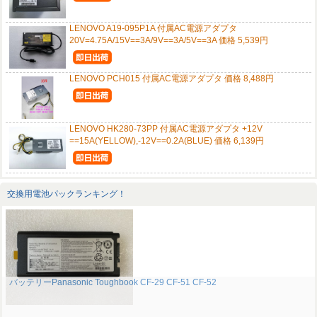
LENOVO A19-095P1A 付属AC電源アダプタ
20V=4.75A/15V==3A/9V==3A/5V==3A 価格 5,539円
LENOVO PCH015 付属AC電源アダプタ 価格 8,488円
LENOVO HK280-73PP 付属AC電源アダプタ +12V
==15A(YELLOW),-12V==0.2A(BLUE) 価格 6,139円
交換用電池パックランキング！
バッテリーPanasonic Toughbook CF-29 CF-51 CF-52