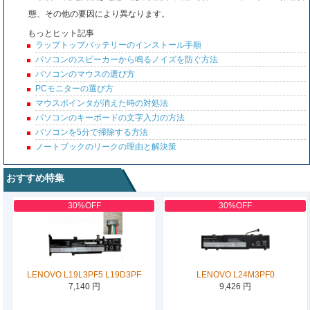
態、その他の要因により異なります。
もっとヒット記事
ラップトップバッテリーのインストール手順
パソコンのスピーカーから鳴るノイズを防ぐ方法
パソコンのマウスの選び方
PCモニターの選び方
マウスポインタが消えた時の対処法
パソコンのキーボードの文字入力の方法
パソコンを5分で掃除する方法
ノートブックのリークの理由と解決策
おすすめ特集
30%OFF
30%OFF
LENOVO L19L3PF5 L19D3PF
LENOVO L24M3PF0
7,140 円
9,426 円