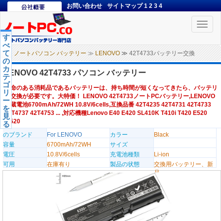
お問い合わせ
サイトマップ
1
2
3
4
Toggle
naviga
す
べ
て
ノートパソコン バッテリー
≫
LENOVO
≫ 42T4733バッテリー交換
の
カ
LENOVO 42T4733 パソコン バッテリー
テ
ゴ
寿命のある消耗品であるバッテリーは、持ち時間が短くなってきたら、バッテリ
リ
ー交換が必要です。大特価！ LENOVO 42T4733ノートPCバッテリー,LENOVO
ー
内蔵電池6700mAh/72WH 10.8V/6cells,互換品番 42T4235 42T4731 42T4733
を
42T4737 42T4753 ... ,対応機種Lenovo E40 E420 SL410K T410i T420 E520
見
W520
る
のブランド
For LENOVO
カラー
Black
容量
6700mAh/72WH
サイズ
電圧
10.8V/6cells
充電池種類
Li-ion
可用
在庫有り
製品の状態
交換用バッテリー、新
品