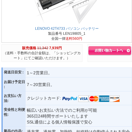
LENOVO 42T4733 パソコン バッテリー
製品番号 LEN19I805_1
全国一律
送料560円
販売価格
11,342
7,939円
（送料・手数料の合計金額は、「ショッピングカ
ート」にてご確認いただけます。）
発送日目安 :
1～2営業日。
お届け予定日
7～20営業日。
:
お支払い方
クレジットカード:
法:
安全性と利便
幅広いお支払い方法でのご利用が可能
性:
365日24時間サポートいたします
SSL通信による個人情報保護で安心
新品の出品:
過充電、過放電、加熱時、短絡時は自動停止される安全