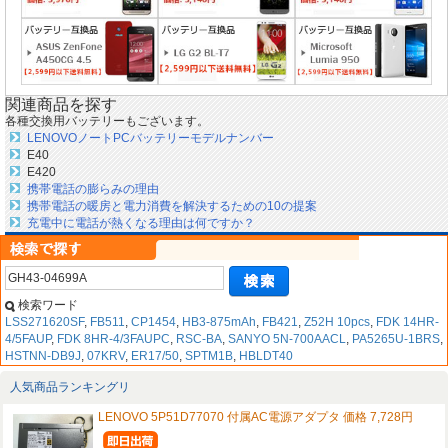
関連商品を探す
各種交換用バッテリーもございます。
LENOVOノートPCバッテリーモデルナンバー
E40
E420
携帯電話の膨らみの理由
携帯電話の暖房と電力消費を解決するための10の提案
充電中に電話が熱くなる理由は何ですか？
検索ワード
LSS271620SF
,
FB511
,
CP1454
,
HB3-875mAh
,
FB421
,
Z52H 10pcs
,
FDK 14HR-
4/5FAUP
,
FDK 8HR-4/3FAUPC
,
RSC-BA
,
SANYO 5N-700AACL
,
PA5265U-1BRS
,
HSTNN-DB9J
,
07KRV
,
ER17/50
,
SPTM1B
,
HBLDT40
人気商品ランキングリ
LENOVO 5P51D77070 付属AC電源アダプタ 価格 7,728円