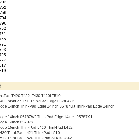
703
752
756
794
796
702
751
755
791
793
795
797
817
819
種
nkPad T420 T420i T430 T430i T510
E40 ThinkPad E50 ThinkPad Edge 0578-47B
dge 14inch ThinkPad Edge 14inch 05787UJ ThinkPad Edge 14inch
Edge 14inch 05787WJ ThinkPad Edge 14inch 05787XJ
Edge 14inch 05787YJ
dge 15inch ThinkPad L410 ThinkPad L412
L420 ThinkPad L421 ThinkPad L510
L512 ThinkPad L520 ThinkPad SL410 2842