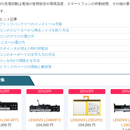
際の充電回数は電池の使用状況や環境温度、スマートフォンの作動状態、その他の要
す。
ヒット記事
プトップバッテリーのインストール手順
コンのスピーカーから鳴るノイズを防ぐ方法
コンのマウスの選び方
モニターの選び方
スポインタが消えた時の対処法
コンのキーボードの文字入力の方法
コンを5分で掃除する方法
トブックのリークの理由と解決策
特集
0%OFF
30%OFF
30%OFF
30%
 L24C4P71
LENOVO L24M3P72
LENOVO L23D2P31
LENOVO 
,000 円
104,000 円
104,000 円
L19