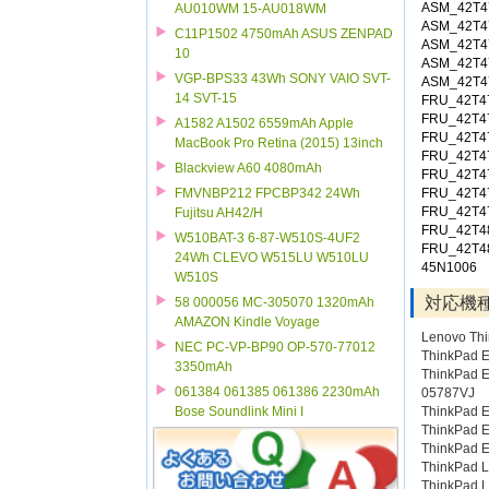
ASM_42T4
AU010WM 15-AU018WM
ASM_42T4
C11P1502 4750mAh ASUS ZENPAD
ASM_42T4
10
ASM_42T4
VGP-BPS33 43Wh SONY VAIO SVT-
ASM_42T4
14 SVT-15
FRU_42T4
FRU_42T4
A1582 A1502 6559mAh Apple
FRU_42T4
MacBook Pro Retina (2015) 13inch
FRU_42T4
Blackview A60 4080mAh
FRU_42T4
FRU_42T4
FMVNBP212 FPCBP342 24Wh
FRU_42T4
Fujitsu AH42/H
FRU_42T4
W510BAT-3 6-87-W510S-4UF2
FRU_42T4
24Wh CLEVO W515LU W510LU
45N1006
W510S
対応機
58 000056 MC-305070 1320mAh
AMAZON Kindle Voyage
Lenovo Thi
NEC PC-VP-BP90 OP-570-77012
ThinkPad 
3350mAh
ThinkPad E
061384 061385 061386 2230mAh
05787VJ
ThinkPad 
Bose Soundlink Mini I
ThinkPad 
ThinkPad E
ThinkPad 
ThinkPad 