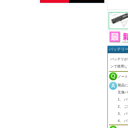
バッテリ
バッテリが
ンで使用し
ノート
製品に
互換バ
1、 
2、 
3、 
4、 