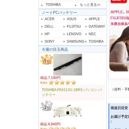
TOSHIBA
もっと見る≫
ノートPCバッテリー
ACER
ASUS
APPLE
DELL
FUJITSU
GATEWAY
HP
LENOVO
NEC
SONY
SAMSUNG
TOSHIBA
今週の目玉商品
税込:7,190円
（送料・手
TOSHIBA PA5212U-1BRS パソコン バ
ッテリー
発送日目安 
お届け予定
:
税込:6,840円