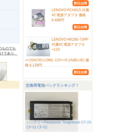
LENOVO PCH015 付属
AC電源アダプタ 価格
8,488円
。
LENOVO HK280-73PP
付属AC電源アダプタ
のものでも
+12V
けであり、
==15A(YELLOW),-12V==0.2A(BLUE) 価
格 6,139円
交換用電池パックランキング！
バッテリーPanasonic Toughbook CF-29
CF-51 CF-52