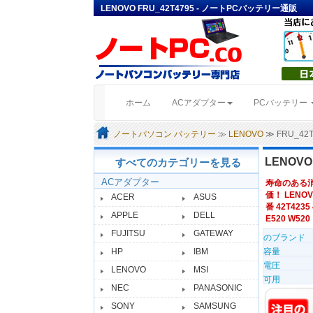
LENOVO FRU_42T4795 - ノートPCバッテリー通販
(current)
ホーム
ACアダプター
PCバッテリー
ノートパソコン バッテリー
≫
LENOVO
≫ FRU_4
LENOVO
すべてのカテゴリーを見る
ACアダプター
寿命のある
価！ LENOV
ACER
ASUS
番 42T4235 
APPLE
DELL
E520 W520
FUJITSU
GATEWAY
のブランド
HP
IBM
容量
電圧
LENOVO
MSI
可用
NEC
PANASONIC
SONY
SAMSUNG