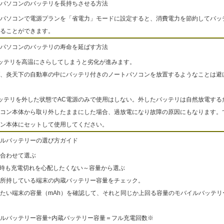
パソコンのバッテリを長持ちさせる方法
パソコンで電源プランを「省電力」モードに設定すると、消費電力を節約してバッ
ることができます。
パソコンのバッテリの寿命を延ばす方法
ッテリを高温にさらしてしまうと劣化が進みます。
、炎天下の自動車の中にバッテリ付きのノートパソコンを放置するようなことは避
ッテリを外した状態でAC電源のみで使用はしない。外したバッテリは自然放電する
コン本体から取り外したままにした場合、過放電になり故障の原因にもなります。
ン本体にセットして使用してください。
ルバッテリーの選び方ガイド
合わせて選ぶ
出時も充電切れを心配したくない～容量から選ぶ
所持している端末の内蔵バッテリー容量をチェック。
たい端末の容量（mAh）を確認して、それと同じか上回る容量のモバイルバッテリ
ルバッテリー容量÷内蔵バッテリー容量＝フル充電回数※