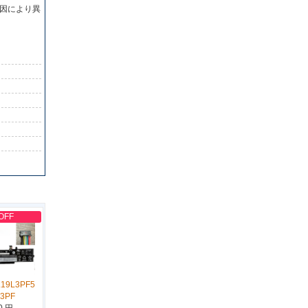
因により異
OFF
L19L3PF5
D3PF