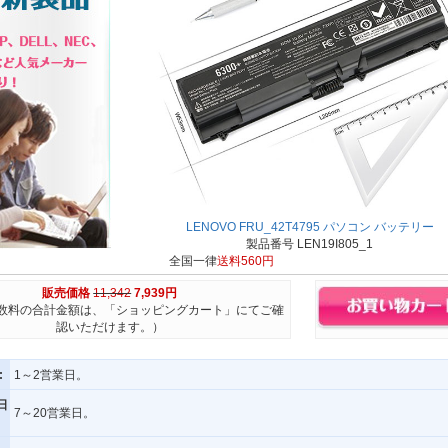
LENOVO FRU_42T4795 パソコン バッテリー
製品番号 LEN19I805_1
全国一律
送料560円
販売価格
11,342
7,939円
数料の合計金額は、「ショッピングカート」にてご確
認いただけます。）
:
1～2営業日。
日
7～20営業日。