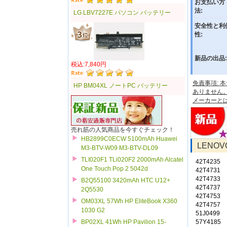
お支払い方
法:
LG LBV7227E パソコン バッテリー
安全性と利
性:
新品の出品:
税込:7,840円
免責事項:
HP BM04XL ノートPC バッテリー
ありません
メーカーと
売れ筋の人気商品を今すぐチェック！
HB2899C0ECW 5100mAh Huawei
LENO
M3-BTV-W09 M3-BTV-DL09
TLI020F1 TLi020F2 2000mAh Alcatel
42T4235
One Touch Pop 2 5042d
42T4731
42T4733
B2Q55100 3420mAh HTC U12+
42T4737
2Q5530
42T4753
OM03XL 57Wh HP EliteBook X360
42T4757
1030 G2
51J0499
57Y4185
BP02XL 41Wh HP Pavilion 15-