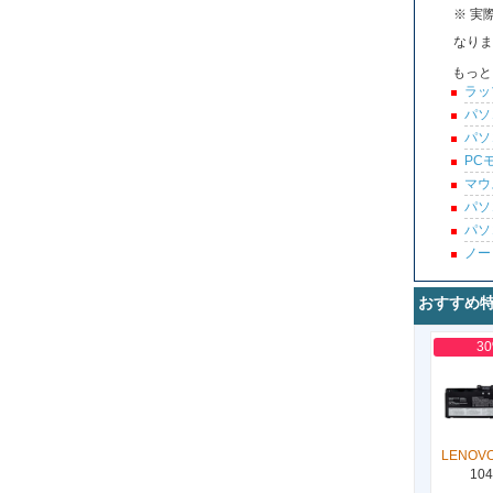
※ 実
なりま
もっと
ラッ
パソ
パソ
PC
マウ
パソ
パソ
ノー
おすすめ
3
LENOVO
104