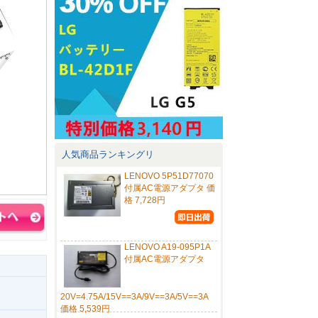
人気商品ランキングリ
LENOVO 5P51D77070
付属AC電源アダプタ 価
格 7,728円
LENOVO A19-095P1A
付属AC電源アダプタ
20V=4.75A/15V==3A/9V==3A/5V==3A
価格 5,539円