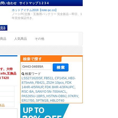
お問い合わせ
サイトマップ
1
2
3
4
ホットアイテム2019【note-pc.co】
ノートPC交換・互換用バッテリー 完全新品～即日、1
年完全保証付き。
着商品
人気商品
その他
す。大特
ells,互換品
検索ワード
i T420
LSS271620SF
,
FB511
,
CP1454
,
HB3-
875mAh
,
FB421
,
Z52H 10pcs
,
FDK
14HR-4/5FAUP
,
FDK 8HR-4/3FAUPC
,
RSC-BA
,
SANYO 5N-700AACL
,
PA5265U-1BRS
,
HSTNN-DB9J
,
07KRV
,
ER17/50
,
SPTM1B
,
HBLDT40
新品