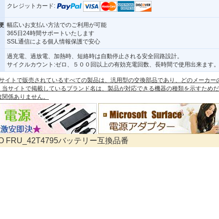
クレジットカード:
便
幅広いお支払い方法でのご利用が可能
365日24時間サポートいたします
SSL通信による個人情報保護で安心
過充電、過放電、加熱時、短絡時は自動停止される安全回路設計。
サイクルカウント:ゼロ、５００回以上の有効充電回数、長時間で使用出来ます
 本サイトで販売されているすべての製品は、汎用型の交換部品であり、どのメーカー
。当サイトで掲載しているブランド名は、製品が対応できる機器の種類を示すためだ
は関係ありません。
VO FRU_42T4795バッテリー互換品番