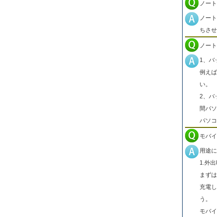
ノート
ノート
ちさせ
ノート
1、バ
例えば
い。
2、バ
間パソ
パソコ
モバイ
用途に
1.外
まずは
充電し
う。
モバイ