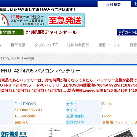
携帯電話
タブレットPC
送料無料商品
電源ユニット
新
2T4795バッテリー交換
 FRU_42T4795 パソコン バッテリー
消耗品であるバッテリーは、持ち時間が短くなってきたら、バッテリー交換が必要で
O FRU_42T4795ノートPCバッテリー,LENOVO内蔵電池6700mAh/72WH 10.8V/6c
42T4731 42T4733 42T4737 42T4753 ... ,対応機種Lenovo E40 E420 SL410K T410
For LENOVO
カラー
Black
6700mAh/72WH
サイズ
10.8V/6cells
充電池種類
Li-ion
在庫有り
製品の状態
交換用バッテリー、