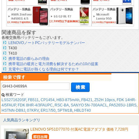
関連商品を探す
各種交換用バッテリーもございます。
LENOVOノートPCバッテリーモデルナンバー
T430
T410
携帯電話の膨らみの理由
携帯電話の暖房と電力消費を解決するための10の提案
充電中に電話が熱くなる理由は何ですか？
検索ワード
LSS271620SF
,
FB511
,
CP1454
,
HB3-875mAh
,
FB421
,
Z52H 10pcs
,
FDK 14HR-
4/5FAUP
,
FDK 8HR-4/3FAUPC
,
RSC-BA
,
SANYO 5N-700AACL
,
PA5265U-1BRS
,
HSTNN-DB9J
,
07KRV
,
ER17/50
,
SPTM1B
,
HBLDT40
人気商品ランキングリ
LENOVO 5P51D77070 付属AC電源アダプタ 価格 7,728円