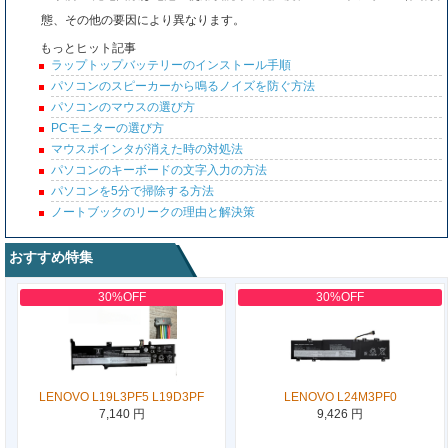
態、その他の要因により異なります。
もっとヒット記事
ラップトップバッテリーのインストール手順
パソコンのスピーカーから鳴るノイズを防ぐ方法
パソコンのマウスの選び方
PCモニターの選び方
マウスポインタが消えた時の対処法
パソコンのキーボードの文字入力の方法
パソコンを5分で掃除する方法
ノートブックのリークの理由と解決策
おすすめ特集
30%OFF
30%OFF
LENOVO L19L3PF5 L19D3PF
LENOVO L24M3PF0
7,140 円
9,426 円