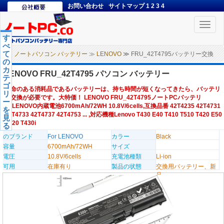
お問い合わせ
サイトマップ
1
2
3
4
Toggle
naviga
す
べ
て
ノートパソコン バッテリー
≫
LENOVO
≫ FRU_42T4795バッテリー交換
の
カ
LENOVO FRU_42T4795 パソコン バッテリー
テ
ゴ
寿命のある消耗品であるバッテリーは、持ち時間が短くなってきたら、バッテリ
リ
ー交換が必要です。大特価！ LENOVO FRU_42T4795ノートPCバッテリ
ー
ー,LENOVO内蔵電池6700mAh/72WH 10.8V/6cells,互換品番 42T4235 42T4731
を
42T4733 42T4737 42T4753 ... ,対応機種Lenovo T430 E40 T410 T510 T420 E50
見
E520 T430i
る
のブランド
For LENOVO
カラー
Black
容量
6700mAh/72WH
サイズ
電圧
10.8V/6cells
充電池種類
Li-ion
可用
在庫有り
製品の状態
交換用バッテリー、新
品