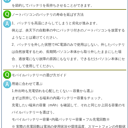
を節約してバッテリを長持ちさせることができます。
ノートパソコンのバッテリの寿命を延ばす方法
1、バッテリを高温にさらしてしまうと劣化が進みます。
例えば、炎天下の自動車の中にバッテリ付きのノートパソコンを放置する
ようなことは避けてください。
2、バッテリを外した状態でAC電源のみで使用はしない。外したバッテリ
は自然放電するため、長期間パソコン本体から取り外したままにした場
合、過放電になり故障の原因にもなります。できるだけパソコン本体にセ
ットして使用してください。
モバイルバッテリーの選び方ガイド
用途に合わせて選ぶ
1.外出時も充電切れを心配したくない～容量から選ぶ
まずは所持している端末の内蔵バッテリー容量をチェック。
充電したい端末の容量（mAh）を確認して、それと同じか上回る容量のモ
バイルバッテリーを選ぼう。
モバイルバッテリー容量÷内蔵バッテリー容量＝フル充電回数※
※ 実際の充電回数は電池の使用状況や環境温度、スマートフォンの作動状