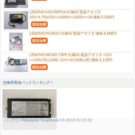
LENOVO A19-095P1A 付属AC電源アダプタ
20V=4.75A/15V==3A/9V==3A/5V==3A 価格 5,539円
LENOVO PCH015 付属AC電源アダプタ 価格 8,488円
LENOVO HK280-73PP 付属AC電源アダプタ +12V
==15A(YELLOW),-12V==0.2A(BLUE) 価格 6,139円
交換用電池パックランキング！
バッテリーPanasonic Toughbook CF-29 CF-51 CF-52