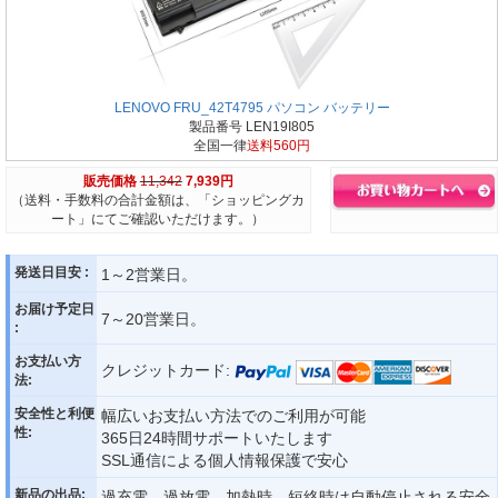
LENOVO FRU_42T4795 パソコン バッテリー
製品番号 LEN19I805
全国一律
送料560円
販売価格
11,342
7,939円
（送料・手数料の合計金額は、「ショッピングカ
ート」にてご確認いただけます。）
発送日目安 :
1～2営業日。
お届け予定日
7～20営業日。
:
お支払い方
クレジットカード:
法:
安全性と利便
幅広いお支払い方法でのご利用が可能
性:
365日24時間サポートいたします
SSL通信による個人情報保護で安心
新品の出品:
過充電、過放電、加熱時、短絡時は自動停止される安全