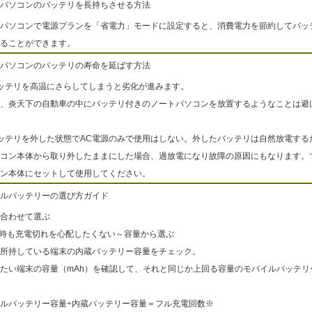
パソコンのバッテリを長持ちさせる方法
パソコンで電源プランを「省電力」モードに設定すると、消費電力を節約してバッ
ることができます。
パソコンのバッテリの寿命を延ばす方法
ッテリを高温にさらしてしまうと劣化が進みます。
、炎天下の自動車の中にバッテリ付きのノートパソコンを放置するようなことは避
ッテリを外した状態でAC電源のみで使用はしない。外したバッテリは自然放電する
コン本体から取り外したままにした場合、過放電になり故障の原因にもなります。
ン本体にセットして使用してください。
ルバッテリーの選び方ガイド
合わせて選ぶ
出時も充電切れを心配したくない～容量から選ぶ
所持している端末の内蔵バッテリー容量をチェック。
たい端末の容量（mAh）を確認して、それと同じか上回る容量のモバイルバッテリ
ルバッテリー容量÷内蔵バッテリー容量＝フル充電回数※