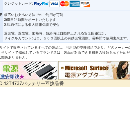
クレジットカード:
便
幅広いお支払い方法でのご利用が可能
365日24時間サポートいたします
SSL通信による個人情報保護で安心
過充電、過放電、加熱時、短絡時は自動停止される安全回路設計。
サイクルカウント:ゼロ、５００回以上の有効充電回数、長時間で使用出来ます
 本サイトで販売されているすべての製品は、汎用型の交換部品であり、どのメーカー
。当サイトで掲載しているブランド名は、製品が対応できる機器の種類を示すためだ
は関係ありません。
VO 42T4737バッテリー互換品番