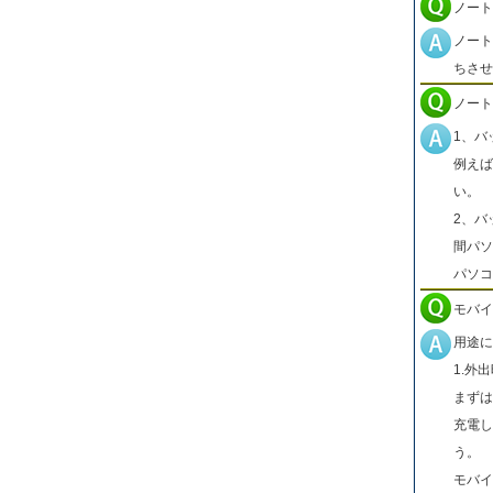
ノート
ノート
ちさせ
ノート
1、バ
例えば
い。
2、バ
間パソ
パソコ
モバイ
用途に
1.外
まずは
充電し
う。
モバイ