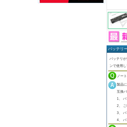
バッテリ
バッテリが
ンで使用し
ノート
製品に
互換バ
1、 
2、 
3、 
4、 