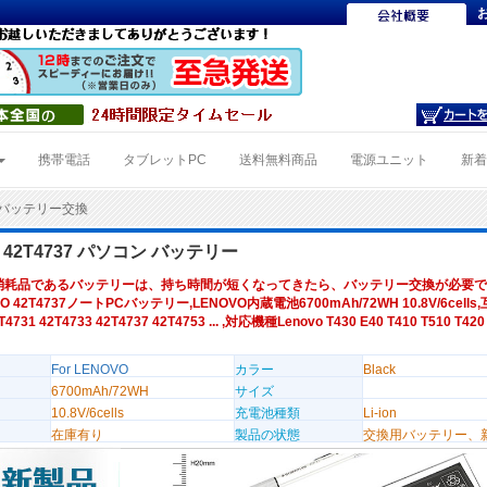
携帯電話
タブレットPC
送料無料商品
電源ユニット
新
37バッテリー交換
O 42T4737 パソコン バッテリー
消耗品であるバッテリーは、持ち時間が短くなってきたら、バッテリー交換が必要で
O 42T4737ノートPCバッテリー,LENOVO内蔵電池6700mAh/72WH 10.8V/6cell
T4731 42T4733 42T4737 42T4753 ... ,対応機種Lenovo T430 E40 T410 T510 T420
For LENOVO
カラー
Black
6700mAh/72WH
サイズ
10.8V/6cells
充電池種類
Li-ion
在庫有り
製品の状態
交換用バッテリー、