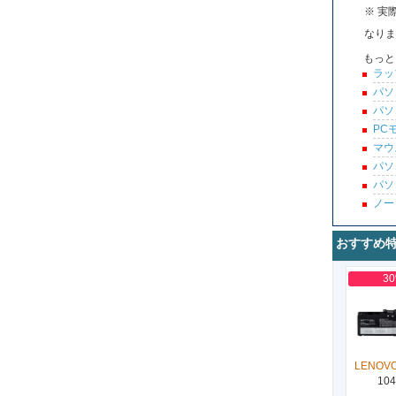
※ 実
なりま
もっと
ラッ
パソ
パソ
PC
マウ
パソ
パソ
ノー
おすすめ
3
LENOVO
104