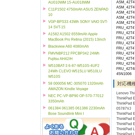
ASM_42T4
AU010WM 15-AU018WM
ASM_42T4
C11P1502 4750mAh ASUS ZENPAD
ASM_42T4
10
ASM_42T4
VGP-BPS33 43Wh SONY VAIO SVT-
ASM_42T4
14 SVT-15
FRU_42T4
FRU_42T4
A1582 A1502 6559mAh Apple
FRU_42T4
MacBook Pro Retina (2015) 13inch
FRU_42T4
Blackview A60 4080mAh
FRU_42T4
FRU_42T4
FMVNBP212 FPCBP342 24Wh
FRU_42T4
Fujitsu AH42/H
FRU_42T4
W510BAT-3 6-87-W510S-4UF2
FRU_42T4
24Wh CLEVO W515LU W510LU
45N1006
W510S
対応機
58 000056 MC-305070 1320mAh
AMAZON Kindle Voyage
Lenovo Thi
NEC PC-VP-BP90 OP-570-77012
ThinkPad 
3350mAh
ThinkPad E
061384 061385 061386 2230mAh
05787VJ
ThinkPad 
Bose Soundlink Mini I
ThinkPad 
ThinkPad E
ThinkPad 
ThinkPad 