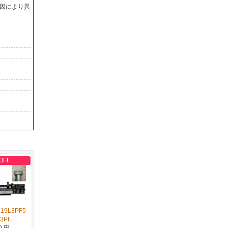
因により異
OFF
L19L3PF5
D3PF