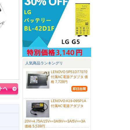
人気商品ランキングリ
LENOVO 5P51D77070
付属AC電源アダプタ 価
格 7,728円
LENOVO A19-095P1A
付属AC電源アダプタ
20V=4.75A/15V==3A/9V==3A/5V==3A
価格 5,539円