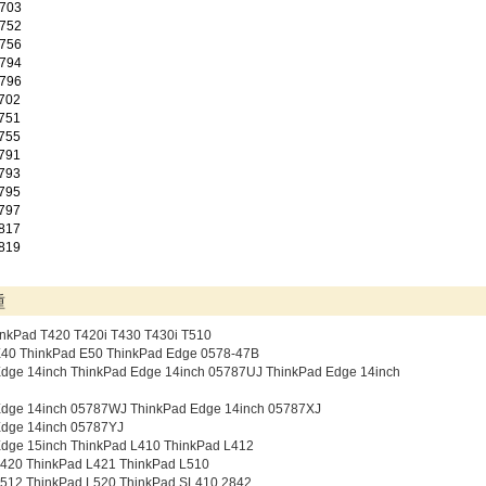
703
752
756
794
796
702
751
755
791
793
795
797
817
819
種
nkPad T420 T420i T430 T430i T510
E40 ThinkPad E50 ThinkPad Edge 0578-47B
dge 14inch ThinkPad Edge 14inch 05787UJ ThinkPad Edge 14inch
Edge 14inch 05787WJ ThinkPad Edge 14inch 05787XJ
Edge 14inch 05787YJ
dge 15inch ThinkPad L410 ThinkPad L412
L420 ThinkPad L421 ThinkPad L510
L512 ThinkPad L520 ThinkPad SL410 2842