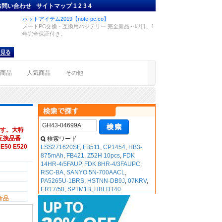
お問い合わせ
サイトマップ
1
2
3
4
ホットアイテム2019【note-pc.co】
ノートPC交換・互換用バッテリー 完全新品～即日、1
年完全保証付き。
着商品
人気商品
その他
す。大特
s,互換品番
検索ワード
 E50 E520
LSS271620SF
,
FB511
,
CP1454
,
HB3-
875mAh
,
FB421
,
Z52H 10pcs
,
FDK
14HR-4/5FAUP
,
FDK 8HR-4/3FAUPC
,
RSC-BA
,
SANYO 5N-700AACL
,
PA5265U-1BRS
,
HSTNN-DB9J
,
07KRV
,
ER17/50
,
SPTM1B
,
HBLDT40
新品