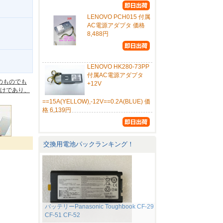
LENOVO PCH015 付属
AC電源アダプタ 価格
8,488円
。
LENOVO HK280-73PP
付属AC電源アダプタ
のものでも
+12V
けであり、
==15A(YELLOW),-12V==0.2A(BLUE) 価
格 6,139円
交換用電池パックランキング！
バッテリーPanasonic Toughbook CF-29
CF-51 CF-52