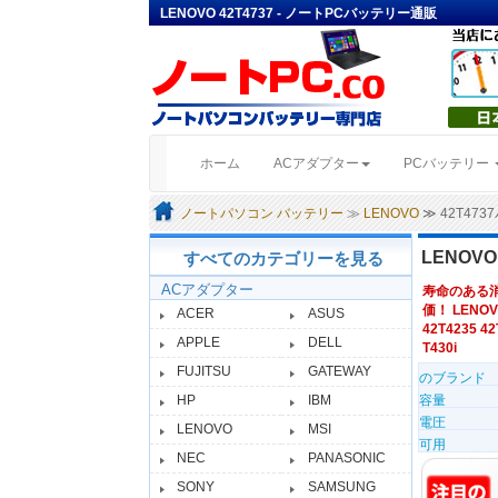
LENOVO 42T4737 - ノートPCバッテリー通販
(current)
ホーム
ACアダプター
PCバッテリー
ノートパソコン バッテリー
≫
LENOVO
≫ 42T47
LENOV
すべてのカテゴリーを見る
ACアダプター
寿命のある
価！ LENOV
ACER
ASUS
42T4235 42
APPLE
DELL
T430i
FUJITSU
GATEWAY
のブランド
HP
IBM
容量
電圧
LENOVO
MSI
可用
NEC
PANASONIC
SONY
SAMSUNG