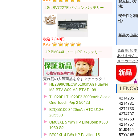
お支払い方
法:
LG LBV7227E パソコン バッテリー
安全性と利
性:
新品の出品:
税込:7,840円
免責事項:
HP BM04XL ノートPC バッテリー
ありません
メーカーと
売れ筋の人気商品を今すぐチェック！
HB2899C0ECW 5100mAh Huawei
LENO
M3-BTV-W09 M3-BTV-DL09
TLI020F1 TLi020F2 2000mAh Alcatel
42T4235
One Touch Pop 2 5042d
42T4731
42T4733
B2Q55100 3420mAh HTC U12+
42T4737
2Q5530
42T4753
OM03XL 57Wh HP EliteBook X360
42T4757
1030 G2
51J0499
57Y4185
BP02XL 41Wh HP Pavilion 15-