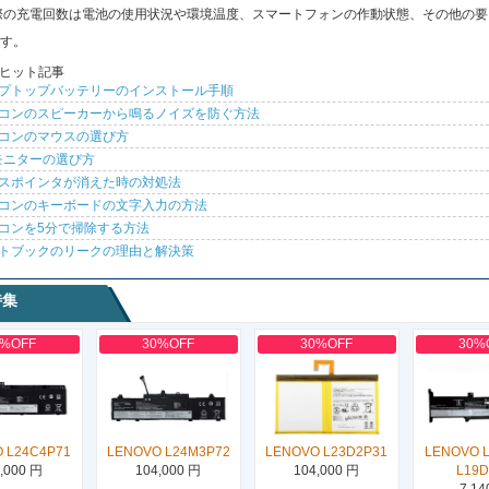
際の充電回数は電池の使用状況や環境温度、スマートフォンの作動状態、その他の要
す。
ヒット記事
プトップバッテリーのインストール手順
コンのスピーカーから鳴るノイズを防ぐ方法
コンのマウスの選び方
モニターの選び方
スポインタが消えた時の対処法
コンのキーボードの文字入力の方法
コンを5分で掃除する方法
トブックのリークの理由と解決策
特集
0%OFF
30%OFF
30%OFF
30%
 L24C4P71
LENOVO L24M3P72
LENOVO L23D2P31
LENOVO 
,000 円
104,000 円
104,000 円
L19