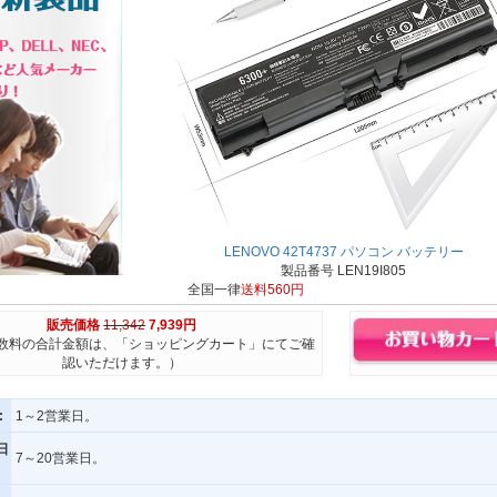
LENOVO 42T4737 パソコン バッテリー
製品番号 LEN19I805
全国一律
送料560円
販売価格
11,342
7,939円
数料の合計金額は、「ショッピングカート」にてご確
認いただけます。）
:
1～2営業日。
日
7～20営業日。