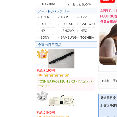
TOSHIBA
もっと見る≫
ノートPCバッテリー
ACER
ASUS
APPLE
DELL
FUJITSU
GATEWAY
HP
LENOVO
NEC
SONY
SAMSUNG
TOSHIBA
今週の目玉商品
税込:7,190円
（送料・手
TOSHIBA PA5212U-1BRS パソコン バ
ッテリー
発送日目安 
お届け予定
:
税込:6,840円