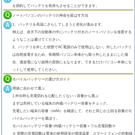
を節約してバッテリを長持ちさせることができます。
ノートパソコンのバッテリの寿命を延ばす方法
1、バッテリを高温にさらしてしまうと劣化が進みます。
例えば、炎天下の自動車の中にバッテリ付きのノートパソコンを放置する
ようなことは避けてください。
2、バッテリを外した状態でAC電源のみで使用はしない。外したバッテリ
は自然放電するため、長期間パソコン本体から取り外したままにした場
合、過放電になり故障の原因にもなります。できるだけパソコン本体にセ
ットして使用してください。
モバイルバッテリーの選び方ガイド
用途に合わせて選ぶ
1.外出時も充電切れを心配したくない～容量から選ぶ
まずは所持している端末の内蔵バッテリー容量をチェック。
充電したい端末の容量（mAh）を確認して、それと同じか上回る容量のモ
バイルバッテリーを選ぼう。
モバイルバッテリー容量÷内蔵バッテリー容量＝フル充電回数※
※ 実際の充電回数は電池の使用状況や環境温度、スマートフォンの作動状