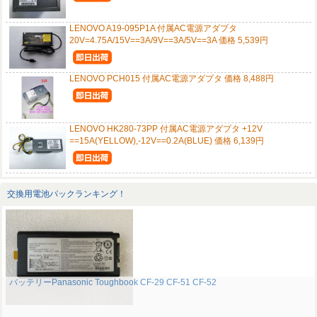
LENOVO A19-095P1A 付属AC電源アダプタ
20V=4.75A/15V==3A/9V==3A/5V==3A 価格 5,539円
LENOVO PCH015 付属AC電源アダプタ 価格 8,488円
LENOVO HK280-73PP 付属AC電源アダプタ +12V
==15A(YELLOW),-12V==0.2A(BLUE) 価格 6,139円
交換用電池パックランキング！
バッテリーPanasonic Toughbook CF-29 CF-51 CF-52