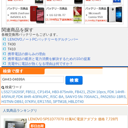
関連商品を探す
各種交換用バッテリーもございます。
LENOVOノートPCバッテリーモデルナンバー
T430
T410
携帯電話の膨らみの理由
携帯電話の暖房と電力消費を解決するための10の提案
充電中に電話が熱くなる理由は何ですか？
検索ワード
LSS271620SF
,
FB511
,
CP1454
,
HB3-875mAh
,
FB421
,
Z52H 10pcs
,
FDK 14HR-
4/5FAUP
,
FDK 8HR-4/3FAUPC
,
RSC-BA
,
SANYO 5N-700AACL
,
PA5265U-1BRS
,
HSTNN-DB9J
,
07KRV
,
ER17/50
,
SPTM1B
,
HBLDT40
人気商品ランキングリ
LENOVO 5P51D77070 付属AC電源アダプタ 価格 7,728円