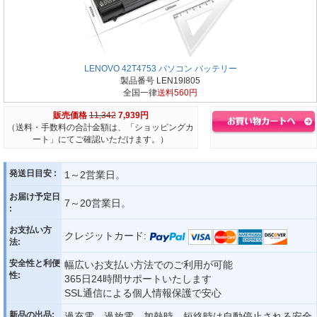
LENOVO 42T4753 パソコン バッテリー
製品番号 LEN19I805
全国一律
送料560円
販売価格
11,342
7,939円
（送料・手数料の合計金額は、「ショッピングカ
ート」にてご確認いただけます。）
発送日目安 :
1～2営業日。
お届け予定日
7～20営業日。
:
お支払い方
クレジットカード:
法:
安全性と利便
幅広いお支払い方法でのご利用が可能
性:
365日24時間サポートいたします
SSL通信による個人情報保護で安心
新品の出品:
過充電、過放電、加熱時、短絡時は自動停止される安全