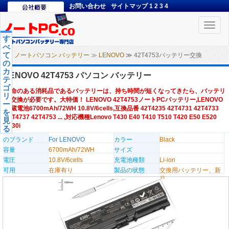
お問い合わせ
サイトマップ
1
2
3
4
Toggle
naviga
す
べ
て
ノートパソコン バッテリー
≫
LENOVO
≫ 42T4753バッテリー交換
の
カ
LENOVO 42T4753 パソコン バッテリー
テ
ゴ
寿命のある消耗品であるバッテリーは、持ち時間が短くなってきたら、バッテリ
リ
ー交換が必要です。大特価！ LENOVO 42T4753ノートPCバッテリー,LENOVO
ー
内蔵電池6700mAh/72WH 10.8V/6cells,互換品番 42T4235 42T4731 42T4733
を
42T4737 42T4753 ... ,対応機種Lenovo T430 E40 T410 T510 T420 E50 E520
見
T430i
る
のブランド
For LENOVO
カラー
Black
容量
6700mAh/72WH
サイズ
電圧
10.8V/6cells
充電池種類
Li-ion
可用
在庫有り
製品の状態
交換用バッテリー、新
品