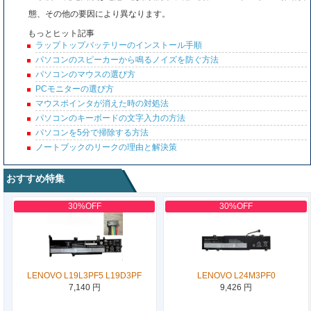
態、その他の要因により異なります。
もっとヒット記事
ラップトップバッテリーのインストール手順
パソコンのスピーカーから鳴るノイズを防ぐ方法
パソコンのマウスの選び方
PCモニターの選び方
マウスポインタが消えた時の対処法
パソコンのキーボードの文字入力の方法
パソコンを5分で掃除する方法
ノートブックのリークの理由と解決策
おすすめ特集
30%OFF
30%OFF
LENOVO L19L3PF5 L19D3PF
LENOVO L24M3PF0
7,140 円
9,426 円