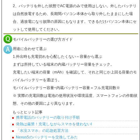
2、バッテリを外した状態でAC電源のみで使用はしない。外したバッテリ
は自然放電するため、長期間パソコン本体から取り外したままにした場
合、過放電になり故障の原因にもなります。できるだけパソコン本体にセ
ットして使用してください。
モバイルバッテリーの選び方ガイド
用途に合わせて選ぶ
1.外出時も充電切れを心配したくない～容量から選ぶ
まずは所持している端末の内蔵バッテリー容量をチェック。
充電したい端末の容量（mAh）を確認して、それと同じか上回る容量のモ
バイルバッテリーを選ぼう。
モバイルバッテリー容量÷内蔵バッテリー容量＝フル充電回数※
※ 実際の充電回数は電池の使用状況や環境温度、スマートフォンの作動状
態、その他の要因により異なります。
もっとヒット記事
携帯電話のバッテリーの取り付け手順
発熱は厳禁！充電しながらスマホを使わないl
「水没スマホ」の応急処置方法
Nexus5のバッテリーを交換してみた