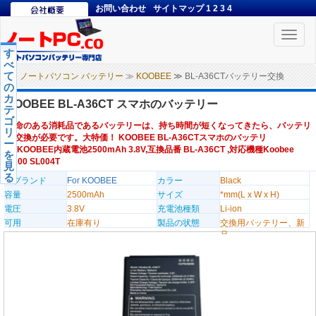
お問い合わせ
サイトマップ
1
2
3
4
Toggle
naviga
す
べ
て
ノートパソコン バッテリー
≫
KOOBEE
≫ BL-A36CTバッテリー交換
の
カ
KOOBEE BL-A36CT スマホのバッテリー
テ
ゴ
寿命のある消耗品であるバッテリーは、持ち時間が短くなってきたら、バッテリ
リ
ー交換が必要です。大特価！ KOOBEE BL-A36CTスマホのバッテリ
ー
ー,KOOBEE内蔵電池2500mAh 3.8V,互換品番 BL-A36CT ,対応機種Koobee
を
K100 SL004T
見
る
のブランド
For KOOBEE
カラー
Black
容量
2500mAh
サイズ
*mm(L x W x H)
電圧
3.8V
充電池種類
Li-ion
可用
在庫有り
製品の状態
交換用バッテリー、新
品