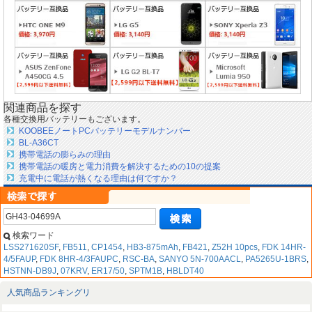
関連商品を探す
各種交換用バッテリーもございます。
KOOBEEノートPCバッテリーモデルナンバー
BL-A36CT
携帯電話の膨らみの理由
携帯電話の暖房と電力消費を解決するための10の提案
充電中に電話が熱くなる理由は何ですか？
検索ワード
LSS271620SF
,
FB511
,
CP1454
,
HB3-875mAh
,
FB421
,
Z52H 10pcs
,
FDK 14HR-
4/5FAUP
,
FDK 8HR-4/3FAUPC
,
RSC-BA
,
SANYO 5N-700AACL
,
PA5265U-1BRS
,
HSTNN-DB9J
,
07KRV
,
ER17/50
,
SPTM1B
,
HBLDT40
人気商品ランキングリ