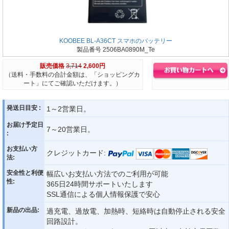
KOOBEE BL-A36CT スマホのバッテリー
製品番号 2506BA0890M_Te
販売価格
3,714
2,600円
（送料・手数料の合計金額は、「ショッピングカ
ート」にてご確認いただけます。）
発送日目安 :
1～2営業日。
お届け予定日
7～20営業日。
:
お支払い方
クレジットカード:
法:
安全性と利便
幅広いお支払い方法でのご利用が可能
性:
365日24時間サポートいたします
SSL通信による個人情報保護で安心
新品の出品:
過充電、過放電、加熱時、短絡時は自動停止される安全
回路設計。