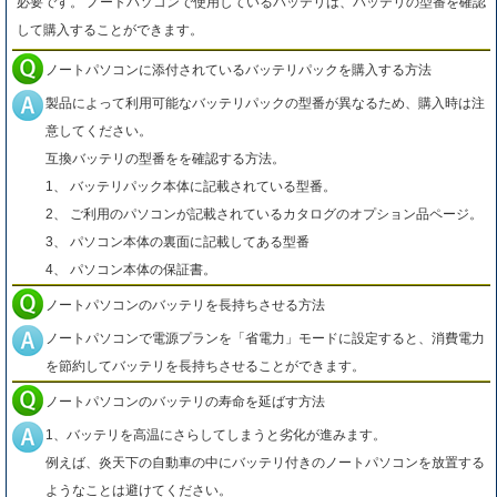
必要です。 ノートパソコンで使用しているバッテリは、バッテリの型番を確認
して購入することができます。
ノートパソコンに添付されているバッテリパックを購入する方法
製品によって利用可能なバッテリパックの型番が異なるため、購入時は注
意してください。
互換バッテリの型番をを確認する方法。
1、 バッテリパック本体に記載されている型番。
2、 ご利用のパソコンが記載されているカタログのオプション品ページ。
3、 パソコン本体の裏面に記載してある型番
4、 パソコン本体の保証書。
ノートパソコンのバッテリを長持ちさせる方法
ノートパソコンで電源プランを「省電力」モードに設定すると、消費電力
を節約してバッテリを長持ちさせることができます。
ノートパソコンのバッテリの寿命を延ばす方法
1、バッテリを高温にさらしてしまうと劣化が進みます。
例えば、炎天下の自動車の中にバッテリ付きのノートパソコンを放置する
ようなことは避けてください。