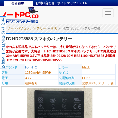
お問い合わせ
サイトマップ
1
2
3
4
Toggle
naviga
す
べ
て
ノートパソコン バッテリー
≫
HTC
≫ HD2T8585バッテリー交換
の
カ
HTC HD2T8585 スマホのバッテリー
テ
ゴ
寿命のある消耗品であるバッテリーは、持ち時間が短くなってきたら、バッテリ
リ
ー交換が必要です。大特価！ HTC HD2T8585スマホのバッテリー,HTC内蔵電池
ー
1230mAh/4.55WH 3.7V,互換品番 35H00128-00M BB81100 HD2T8585 ,対応機
を
種HTC TOUCH HD2 T8585 T8588 T8555
見
る
のブランド
For HTC
カラー
black
容量
1230mAh/4.55WH
サイズ
電圧
3.7V
充電池種類
Li-ion
可用
在庫有り
製品の状態
交換用バッテリー、新
品