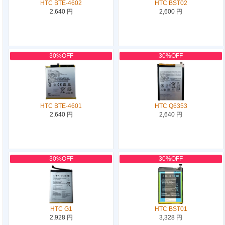
HTC BTE-4602
HTC BST02
2,640 円
2,600 円
30%OFF
30%OFF
HTC BTE-4601
HTC Q6353
2,640 円
2,640 円
30%OFF
30%OFF
HTC G1
HTC BST01
2,928 円
3,328 円