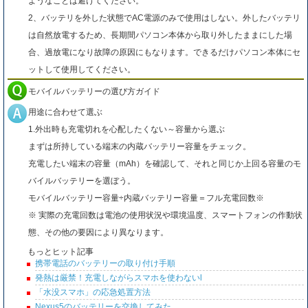
ようなことは避けてください。
2、バッテリを外した状態でAC電源のみで使用はしない。外したバッテリ
は自然放電するため、長期間パソコン本体から取り外したままにした場
合、過放電になり故障の原因にもなります。できるだけパソコン本体にセ
ットして使用してください。
モバイルバッテリーの選び方ガイド
用途に合わせて選ぶ
1.外出時も充電切れを心配したくない～容量から選ぶ
まずは所持している端末の内蔵バッテリー容量をチェック。
充電したい端末の容量（mAh）を確認して、それと同じか上回る容量のモ
バイルバッテリーを選ぼう。
モバイルバッテリー容量÷内蔵バッテリー容量＝フル充電回数※
※ 実際の充電回数は電池の使用状況や環境温度、スマートフォンの作動状
態、その他の要因により異なります。
もっとヒット記事
携帯電話のバッテリーの取り付け手順
発熱は厳禁！充電しながらスマホを使わないl
「水没スマホ」の応急処置方法
Nexus5のバッテリーを交換してみた