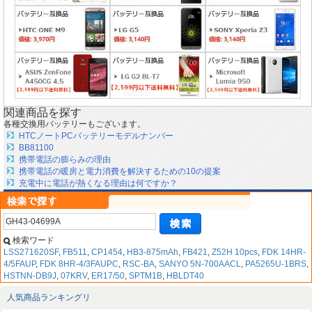
関連商品を探す
各種交換用バッテリーもございます。
HTCノートPCバッテリーモデルナンバー
BB81100
携帯電話の膨らみの理由
携帯電話の暖房と電力消費を解決するための10の提案
充電中に電話が熱くなる理由は何ですか？
検索ワード
LSS271620SF
,
FB511
,
CP1454
,
HB3-875mAh
,
FB421
,
Z52H 10pcs
,
FDK 14HR-
4/5FAUP
,
FDK 8HR-4/3FAUPC
,
RSC-BA
,
SANYO 5N-700AACL
,
PA5265U-1BRS
,
HSTNN-DB9J
,
07KRV
,
ER17/50
,
SPTM1B
,
HBLDT40
人気商品ランキングリ