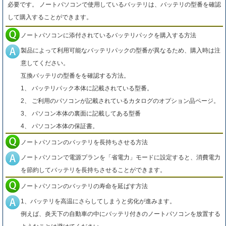
必要です。 ノートパソコンで使用しているバッテリは、バッテリの型番を確認
して購入することができます。
ノートパソコンに添付されているバッテリパックを購入する方法
製品によって利用可能なバッテリパックの型番が異なるため、購入時は注
意してください。
互換バッテリの型番をを確認する方法。
1、 バッテリパック本体に記載されている型番。
2、 ご利用のパソコンが記載されているカタログのオプション品ページ。
3、 パソコン本体の裏面に記載してある型番
4、 パソコン本体の保証書。
ノートパソコンのバッテリを長持ちさせる方法
ノートパソコンで電源プランを「省電力」モードに設定すると、消費電力
を節約してバッテリを長持ちさせることができます。
ノートパソコンのバッテリの寿命を延ばす方法
1、バッテリを高温にさらしてしまうと劣化が進みます。
例えば、炎天下の自動車の中にバッテリ付きのノートパソコンを放置する