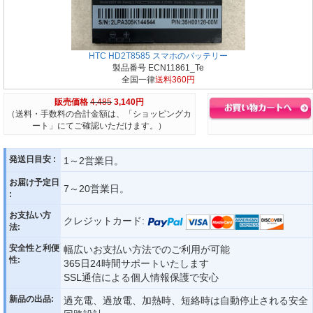
HTC HD2T8585 スマホのバッテリー
製品番号 ECN11861_Te
全国一律
送料360円
販売価格
4,485
3,140円
（送料・手数料の合計金額は、「ショッピングカ
ート」にてご確認いただけます。）
発送日目安 :
1～2営業日。
お届け予定日
7～20営業日。
:
お支払い方
クレジットカード:
法:
安全性と利便
幅広いお支払い方法でのご利用が可能
性:
365日24時間サポートいたします
SSL通信による個人情報保護で安心
新品の出品:
過充電、過放電、加熱時、短絡時は自動停止される安全