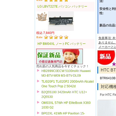
法:
LG LBV7227E パソコン バッテリー
安全性と利
性:
新品の出品:
税込:7,840円
免責事項:
ありません
HP BM04XL ノートPC バッテリー
メーカーと
売れ筋の人気商品を今すぐチェック！
HTC 
HB2899C0ECW 5100mAh Huawei
M3-BTV-W09 M3-BTV-DL09
BTR6410B
TLI020F1 TLi020F2 2000mAh Alcatel
対応機
One Touch Pop 2 5042d
B2Q55100 3420mAh HTC U12+
For HTC Fir
2Q5530
OM03XL 57Wh HP EliteBook X360
1030 G2
BP02XL 41Wh HP Pavilion 15-