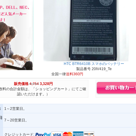
HTC BTR6410B スマホのバッテリー
製品番号 20IV419_Te
全国一律
送料360円
販売価格
4,754
3,328円
数料の合計金額は、「ショッピングカート」にてご確
認いただけます。）
:
1～2営業日。
日
7～20営業日。
クレジットカード: