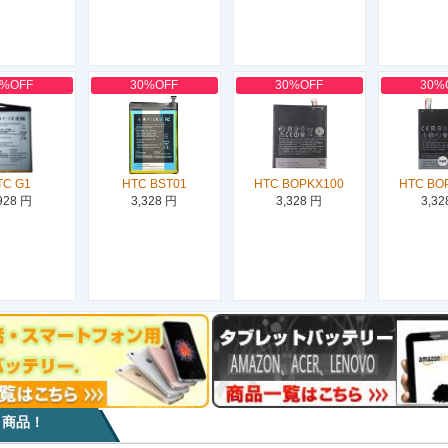
0%OFF
30%OFF
30%OFF
30%
TC G1
HTC BST01
HTC BOPKX100
HTC BO
928 円
3,328 円
3,328 円
3,32
目商品！