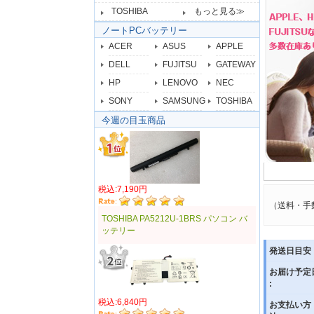
TOSHIBA
もっと見る≫
ノートPCバッテリー
ACER
ASUS
APPLE
DELL
FUJITSU
GATEWAY
HP
LENOVO
NEC
SONY
SAMSUNG
TOSHIBA
今週の目玉商品
税込:7,190円
（送料・手
TOSHIBA PA5212U-1BRS パソコン バ
ッテリー
発送日目安 
お届け予定
:
税込:6,840円
お支払い方