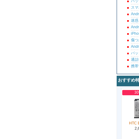
バッ
スマ
An
迷惑
An
iP
傷つ
An
バッ
通話
携帯
おすすめ
3
HTC 
2,