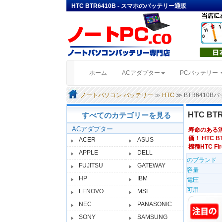
HTC BTR6410B - スマホのバッテリー通販
(current)
ホーム
ACアダプター
PCバッテリー
ノートパソコン バッテリー
≫
HTC
≫ BTR6410
HTC B
すべてのカテゴリーを見る
ACアダプター
寿命のある
価！ HTC B
ACER
ASUS
機種HTC Fireb
APPLE
DELL
のブランド
FUJITSU
GATEWAY
容量
HP
IBM
電圧
可用
LENOVO
MSI
NEC
PANASONIC
SONY
SAMSUNG