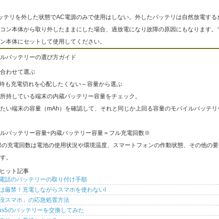
ッテリを外した状態でAC電源のみで使用はしない。外したバッテリは自然放電する
コン本体から取り外したままにした場合、過放電になり故障の原因にもなります。
ン本体にセットして使用してください。
ルバッテリーの選び方ガイド
合わせて選ぶ
出時も充電切れを心配したくない～容量から選ぶ
所持している端末の内蔵バッテリー容量をチェック。
たい端末の容量（mAh）を確認して、それと同じか上回る容量のモバイルバッテリ
ルバッテリー容量÷内蔵バッテリー容量＝フル充電回数※
際の充電回数は電池の使用状況や環境温度、スマートフォンの作動状態、その他の要
す。
ヒット記事
電話のバッテリーの取り付け手順
は厳禁！充電しながらスマホを使わないl
没スマホ」の応急処置方法
xus5のバッテリーを交換してみた