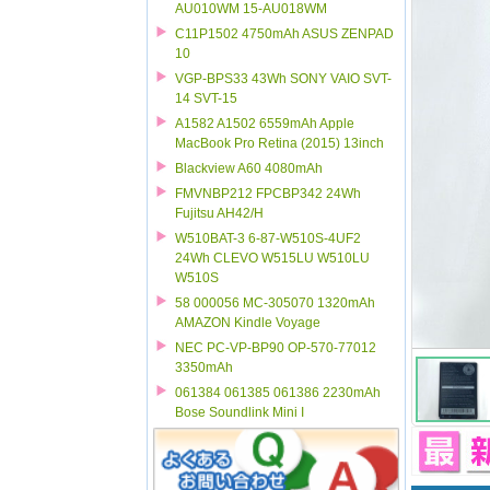
AU010WM 15-AU018WM
C11P1502 4750mAh ASUS ZENPAD
10
VGP-BPS33 43Wh SONY VAIO SVT-
14 SVT-15
A1582 A1502 6559mAh Apple
MacBook Pro Retina (2015) 13inch
Blackview A60 4080mAh
FMVNBP212 FPCBP342 24Wh
Fujitsu AH42/H
W510BAT-3 6-87-W510S-4UF2
24Wh CLEVO W515LU W510LU
W510S
58 000056 MC-305070 1320mAh
AMAZON Kindle Voyage
NEC PC-VP-BP90 OP-570-77012
3350mAh
061384 061385 061386 2230mAh
Bose Soundlink Mini I