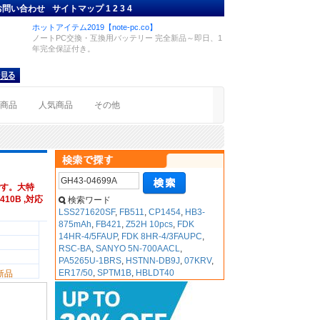
お問い合わせ
サイトマップ
1
2
3
4
ホットアイテム2019【note-pc.co】
ノートPC交換・互換用バッテリー 完全新品～即日、1
年完全保証付き。
着商品
人気商品
その他
す。大特
410B ,対応
検索ワード
LSS271620SF
,
FB511
,
CP1454
,
HB3-
875mAh
,
FB421
,
Z52H 10pcs
,
FDK
14HR-4/5FAUP
,
FDK 8HR-4/3FAUPC
,
RSC-BA
,
SANYO 5N-700AACL
,
PA5265U-1BRS
,
HSTNN-DB9J
,
07KRV
,
ER17/50
,
SPTM1B
,
HBLDT40
新品