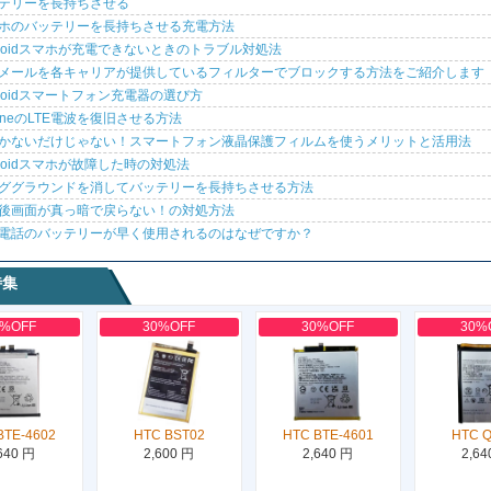
テリーを長持ちさせる
ホのバッテリーを長持ちさせる充電方法
droidスマホが充電できないときのトラブル対処法
メールを各キャリアが提供しているフィルターでブロックする方法をご紹介します
droidスマートフォン充電器の選び方
honeのLTE電波を復旧させる方法
かないだけじゃない！スマートフォン液晶保護フィルムを使うメリットと活用法
droidスマホが故障した時の対処法
ググラウンドを消してバッテリーを長持ちさせる方法
後画面が真っ暗で戻らない！の対処方法
電話のバッテリーが早く使用されるのはなぜですか？
特集
0%OFF
30%OFF
30%OFF
30%
BTE-4602
HTC BST02
HTC BTE-4601
HTC 
640 円
2,600 円
2,640 円
2,64