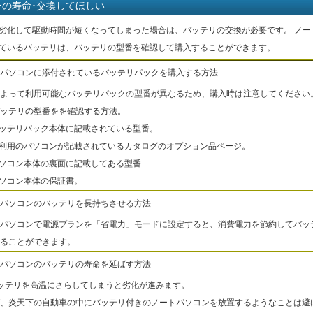
ーの寿命･交換してほしい
劣化して駆動時間が短くなってしまった場合は、バッテリの交換が必要です。 ノー
ているバッテリは、バッテリの型番を確認して購入することができます。
パソコンに添付されているバッテリパックを購入する方法
よって利用可能なバッテリパックの型番が異なるため、購入時は注意してください
ッテリの型番をを確認する方法。
バッテリパック本体に記載されている型番。
ご利用のパソコンが記載されているカタログのオプション品ページ。
パソコン本体の裏面に記載してある型番
パソコン本体の保証書。
パソコンのバッテリを長持ちさせる方法
パソコンで電源プランを「省電力」モードに設定すると、消費電力を節約してバッ
ることができます。
パソコンのバッテリの寿命を延ばす方法
ッテリを高温にさらしてしまうと劣化が進みます。
、炎天下の自動車の中にバッテリ付きのノートパソコンを放置するようなことは避