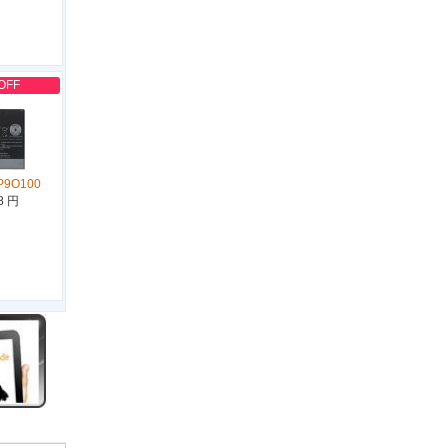
OFF
P9O100
8 円