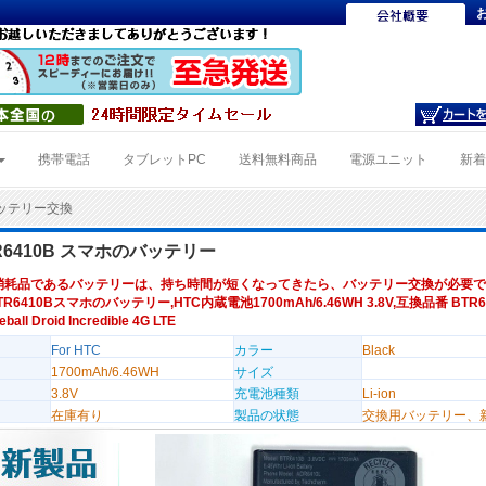
携帯電話
タブレットPC
送料無料商品
電源ユニット
新
Bバッテリー交換
TR6410B スマホのバッテリー
消耗品であるバッテリーは、持ち時間が短くなってきたら、バッテリー交換が必要で
TR6410Bスマホのバッテリー,HTC内蔵電池1700mAh/6.46WH 3.8V,互換品番 BTR6
all Droid Incredible 4G LTE
For HTC
カラー
Black
1700mAh/6.46WH
サイズ
3.8V
充電池種類
Li-ion
在庫有り
製品の状態
交換用バッテリー、