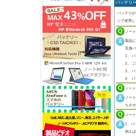
バッテリ
バッテリが
ンで使用し
ノート
製品に
互換バ
1、 
2、 
3、 
4、 
ノート
ノート
ちさせ
ノート
1、バ
例えば