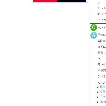
い。
2、バ
間パソ
パソコ
モバイ
用途に
1.外
まずは
充電し
う。
モバイ
※ 実
なりま
もっと
携帯
発熱
「水
Ne