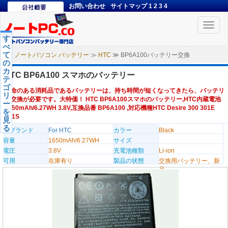
お問い合わせ
サイトマップ
1
2
3
4
Toggle
naviga
す
べ
て
ノートパソコン バッテリー
≫
HTC
≫ BP6A100バッテリー交換
の
カ
HTC BP6A100 スマホのバッテリー
テ
ゴ
寿命のある消耗品であるバッテリーは、持ち時間が短くなってきたら、バッテリ
リ
ー交換が必要です。大特価！ HTC BP6A100スマホのバッテリー,HTC内蔵電池
ー
1650mAh/6.27WH 3.8V,互換品番 BP6A100 ,対応機種HTC Desire 300 301E
を
301S
見
る
のブランド
For HTC
カラー
Black
容量
1650mAh/6.27WH
サイズ
電圧
3.8V
充電池種類
Li-ion
可用
在庫有り
製品の状態
交換用バッテリー、新
品