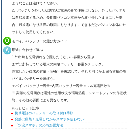
ようなことは避けてください。
2、バッテリを外した状態でAC電源のみで使用はしない。外したバッテリ
は自然放電するため、長期間パソコン本体から取り外したままにした場
合、過放電になり故障の原因にもなります。できるだけパソコン本体にセ
ットして使用してください。
モバイルバッテリーの選び方ガイド
用途に合わせて選ぶ
1.外出時も充電切れを心配したくない～容量から選ぶ
まずは所持している端末の内蔵バッテリー容量をチェック。
充電したい端末の容量（mAh）を確認して、それと同じか上回る容量のモ
バイルバッテリーを選ぼう。
モバイルバッテリー容量÷内蔵バッテリー容量＝フル充電回数※
※ 実際の充電回数は電池の使用状況や環境温度、スマートフォンの作動状
態、その他の要因により異なります。
もっとヒット記事
携帯電話のバッテリーの取り付け手順
発熱は厳禁！充電しながらスマホを使わないl
「水没スマホ」の応急処置方法