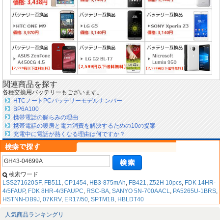
関連商品を探す
各種交換用バッテリーもございます。
HTCノートPCバッテリーモデルナンバー
BP6A100
携帯電話の膨らみの理由
携帯電話の暖房と電力消費を解決するための10の提案
充電中に電話が熱くなる理由は何ですか？
検索ワード
LSS271620SF
,
FB511
,
CP1454
,
HB3-875mAh
,
FB421
,
Z52H 10pcs
,
FDK 14HR-
4/5FAUP
,
FDK 8HR-4/3FAUPC
,
RSC-BA
,
SANYO 5N-700AACL
,
PA5265U-1BRS
,
HSTNN-DB9J
,
07KRV
,
ER17/50
,
SPTM1B
,
HBLDT40
人気商品ランキングリ