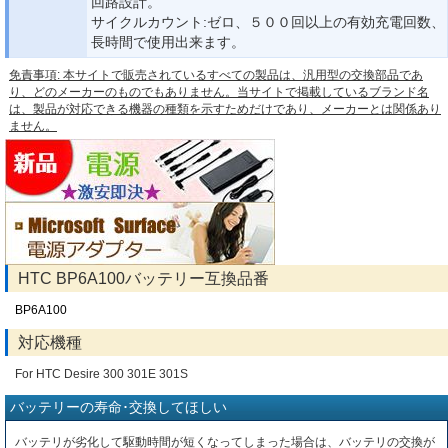
回路設計。
サイクルカウント:ゼロ、５００回以上の有効充電回数、
長時間で使用出来ます。
免責事項: 本サイトで販売されているすべての製品は、汎用型の交換部品であ
り、どのメーカーのものでもありません。当サイトで掲載しているブランド名
は、製品が対応できる機器の種類を示すためだけであり、メーカーとは関係あり
ません。
HTC BP6A100バッテリー互換品番
BP6A100
対応機種
For HTC Desire 300 301E 301S
バッテリーの寿命･交換してほしい
バッテリが劣化して駆動時間が短くなってしまった場合は、バッテリの交換が