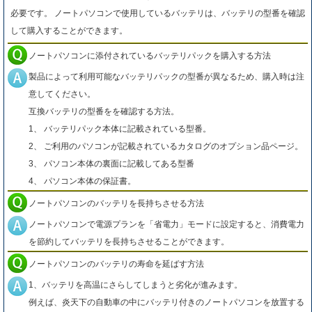
必要です。 ノートパソコンで使用しているバッテリは、バッテリの型番を確認
して購入することができます。
ノートパソコンに添付されているバッテリパックを購入する方法
製品によって利用可能なバッテリパックの型番が異なるため、購入時は注
意してください。
互換バッテリの型番をを確認する方法。
1、 バッテリパック本体に記載されている型番。
2、 ご利用のパソコンが記載されているカタログのオプション品ページ。
3、 パソコン本体の裏面に記載してある型番
4、 パソコン本体の保証書。
ノートパソコンのバッテリを長持ちさせる方法
ノートパソコンで電源プランを「省電力」モードに設定すると、消費電力
を節約してバッテリを長持ちさせることができます。
ノートパソコンのバッテリの寿命を延ばす方法
1、バッテリを高温にさらしてしまうと劣化が進みます。
例えば、炎天下の自動車の中にバッテリ付きのノートパソコンを放置する