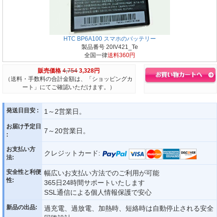
HTC BP6A100 スマホのバッテリー
製品番号 20IV421_Te
全国一律
送料360円
販売価格
4,754
3,328円
（送料・手数料の合計金額は、「ショッピングカ
ート」にてご確認いただけます。）
発送日目安 :
1～2営業日。
お届け予定日
7～20営業日。
:
お支払い方
クレジットカード:
法:
安全性と利便
幅広いお支払い方法でのご利用が可能
性:
365日24時間サポートいたします
SSL通信による個人情報保護で安心
新品の出品:
過充電、過放電、加熱時、短絡時は自動停止される安全