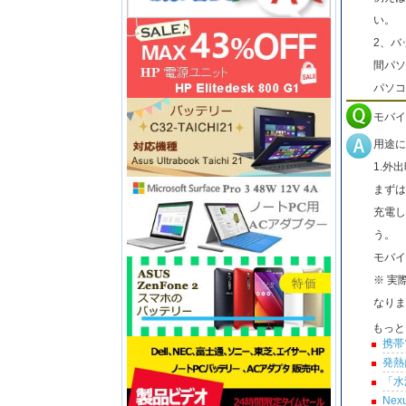
い。
2、バ
間パソ
パソコ
モバイ
用途に
1.外
まずは
充電し
う。
モバイ
※ 実
なりま
もっと
携帯
発熱
「水
Ne