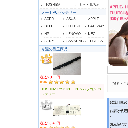
TOSHIBA
もっと見る≫
ノートPCバッテリー
ACER
ASUS
APPLE
DELL
FUJITSU
GATEWAY
HP
LENOVO
NEC
SONY
SAMSUNG
TOSHIBA
今週の目玉商品
税込:7,190円
（送料・手
TOSHIBA PA5212U-1BRS パソコン バ
ッテリー
発送日目安 
お届け予定
:
税込:6,840円
お支払い方