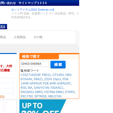
お問い合わせ
サイトマップ
1
2
3
4
ホットアイテム2019【note-pc.co】
ノートPC交換・互換用バッテリー 完全新品～即日、1
年完全保証付き。
着商品
人気商品
その他
す。大特
,対応機種
検索ワード
LSS271620SF
,
FB511
,
CP1454
,
HB3-
875mAh
,
FB421
,
Z52H 10pcs
,
FDK
14HR-4/5FAUP
,
FDK 8HR-4/3FAUPC
,
RSC-BA
,
SANYO 5N-700AACL
,
PA5265U-1BRS
,
HSTNN-DB9J
,
07KRV
,
ER17/50
,
SPTM1B
,
HBLDT40
新品