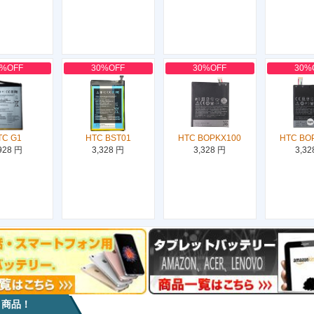
0%OFF
30%OFF
30%OFF
30%
TC G1
HTC BST01
HTC BOPKX100
HTC BO
928 円
3,328 円
3,328 円
3,32
目商品！