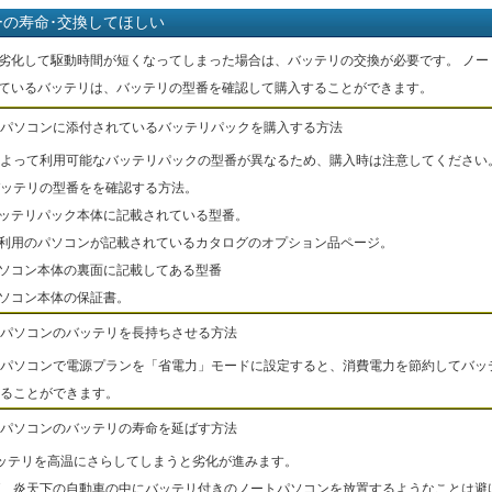
ーの寿命･交換してほしい
劣化して駆動時間が短くなってしまった場合は、バッテリの交換が必要です。 ノー
ているバッテリは、バッテリの型番を確認して購入することができます。
パソコンに添付されているバッテリパックを購入する方法
よって利用可能なバッテリパックの型番が異なるため、購入時は注意してください
ッテリの型番をを確認する方法。
バッテリパック本体に記載されている型番。
ご利用のパソコンが記載されているカタログのオプション品ページ。
パソコン本体の裏面に記載してある型番
パソコン本体の保証書。
パソコンのバッテリを長持ちさせる方法
パソコンで電源プランを「省電力」モードに設定すると、消費電力を節約してバッ
ることができます。
パソコンのバッテリの寿命を延ばす方法
ッテリを高温にさらしてしまうと劣化が進みます。
、炎天下の自動車の中にバッテリ付きのノートパソコンを放置するようなことは避