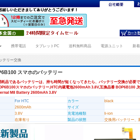
携帯電話
タブレットPC
送料無料商品
電源ユニット
新
0バッテリー交換
OP6B100 スマホのバッテリー
消耗品であるバッテリーは、持ち時間が短くなってきたら、バッテリー交換が必要で
BOP6B100スマホのバッテリー,HTC内蔵電池2600mAh 3.8V,互換品番 BOP6B100 
ternal M8 Battery 2600mAh 3.8V
For HTC
カラー
black
2600mAh
サイズ
3.8V
充電池種類
li-ion
在庫有り
製品の状態
交換用バッテリー、