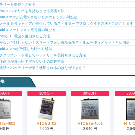
テリーを長持ちさせる
ホのバッテリーを長持ちさせる充電方法
droidスマホが充電できないときのトラブル対処法
メールを各キャリアが提供しているフィルターでブロックする方法をご紹介します
droidスマートフォン充電器の選び方
honeのLTE電波を復旧させる方法
かないだけじゃない！スマートフォン液晶保護フィルムを使うメリットと活用法
droidスマホが故障した時の対処法
ググラウンドを消してバッテリーを長持ちさせる方法
後画面が真っ暗で戻らない！の対処方法
電話のバッテリーが早く使用されるのはなぜですか？
特集
0%OFF
30%OFF
30%OFF
30%
BTE-4602
HTC BST02
HTC BTE-4601
HTC 
640 円
2,600 円
2,640 円
2,64