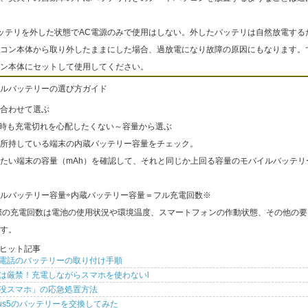
ッテリを外した状態でAC電源のみで使用はしない。外したバッテリは自然放電する
コン本体から取り外したままにした場合、過放電になり故障の原因にもなります。
ン本体にセットして使用してください。
ルバッテリーの選び方ガイド
合わせて選ぶ
出時も充電切れを心配したくない～容量から選ぶ
所持している端末の内蔵バッテリー容量をチェック。
たい端末の容量（mAh）を確認して、それと同じか上回る容量のモバイルバッテリ
ルバッテリー容量÷内蔵バッテリー容量＝フル充電回数※
際の充電回数は電池の使用状況や環境温度、スマートフォンの作動状態、その他の要
す。
ヒット記事
電話のバッテリーの取り付け手順
は厳禁！充電しながらスマホを使わないl
没スマホ」の応急処置方法
xus5のバッテリーを交換してみた