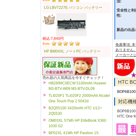
法:
LG LBV7227E パソコン バッテリー
安全性と利
性:
新品の出品:
税込:7,840円
免責事項:
ありません
HP BM04XL ノートPC バッテリー
メーカーと
売れ筋の人気商品を今すぐチェック！
HTC 
HB2899C0ECW 5100mAh Huawei
M3-BTV-W09 M3-BTV-DL09
BOP6B100
TLI020F1 TLi020F2 2000mAh Alcatel
One Touch Pop 2 5042d
対応機
B2Q55100 3420mAh HTC U12+
BOP6B100 
2Q5530
HTC One 
OM03XL 57Wh HP EliteBook X360
1030 G2
BP02XL 41Wh HP Pavilion 15-