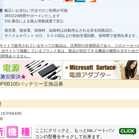
便
幅広いお支払い方法でのご利用が可能
365日24時間サポートいたします
SSL通信による個人情報保護で安心
過充電、過放電、加熱時、短絡時は自動停止される安全回路設計。
サイクルカウント:ゼロ、５００回以上の有効充電回数、長時間で使用出来ます
 本サイトで販売されているすべての製品は、汎用型の交換部品であり、どのメーカー
。当サイトで掲載しているブランド名は、製品が対応できる機器の種類を示すためだ
は関係ありません。
BOP6B100バッテリー互換品番
種
1ICP4/64/95
M8
ここにクリックと、もっと
htc
ノートパソ
コンの型番をチェクして出来ます。