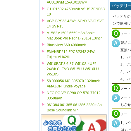
AU010WM 15-AU018WM
バッテリ
C11P1502 4750mAh ASUS ZENPAD
10
バッテリが
VGP-BPS33 43Wh SONY VAIO SVT-
ンで使用し
14 SVT-15
A1582 A1502 6559mAh Apple
ノート
MacBook Pro Retina (2015) 13inch
製品に
Blackview A60 4080mAh
互換バ
FMVNBP212 FPCBP342 24Wh
Fujitsu AH42/H
1、 
W510BAT-3 6-87-W510S-4UF2
2、 
24Wh CLEVO W515LU W510LU
3、 
W510S
4、 
58 000056 MC-305070 1320mAh
AMAZON Kindle Voyage
ノート
NEC PC-VP-BP90 OP-570-77012
ノート
3350mAh
ちさせ
061384 061385 061386 2230mAh
Bose Soundlink Mini I
ノート
1、バ
例えば