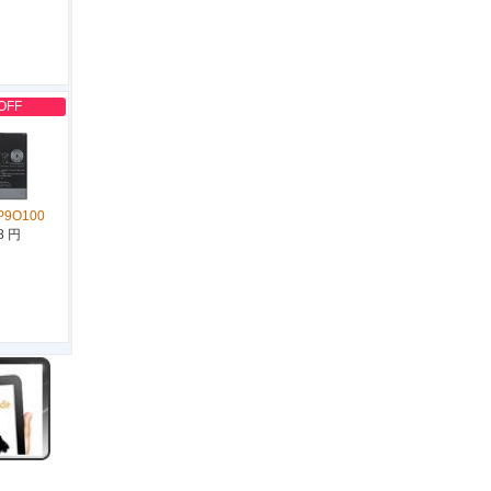
OFF
P9O100
8 円