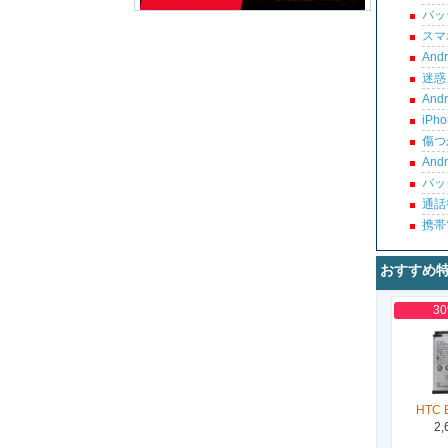
バッ
スマ
An
迷惑
An
iP
傷つ
An
バッ
通話
携帯
おすすめ
3
HTC 
2,