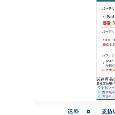
関連商品
各種交換用バ
HTCノ
携帯電話
充電中に