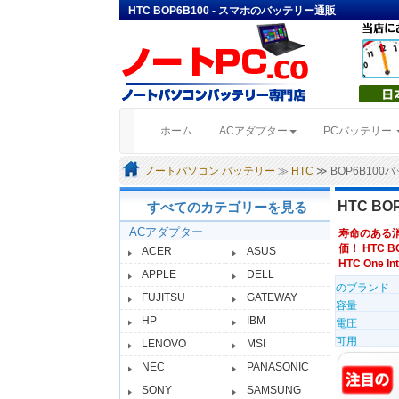
HTC BOP6B100 - スマホのバッテリー通販
(current)
ホーム
ACアダプター
PCバッテリー
ノートパソコン バッテリー
≫
HTC
≫ BOP6B10
HTC B
すべてのカテゴリーを見る
ACアダプター
寿命のある
価！ HTC 
ACER
ASUS
HTC One In
APPLE
DELL
のブランド
FUJITSU
GATEWAY
容量
HP
IBM
電圧
可用
LENOVO
MSI
NEC
PANASONIC
SONY
SAMSUNG