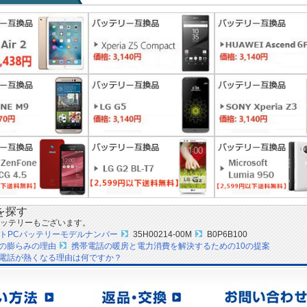
を探す
ッテリーもございます。
ートPCバッテリーモデルナンバー
35H00214-00M
B0P6B100
の膨らみの理由
携帯電話の暖房と電力消費を解決するための10の提案
電話が熱くなる理由は何ですか？