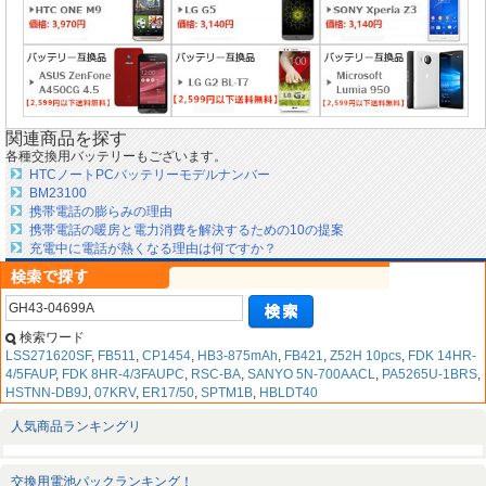
関連商品を探す
各種交換用バッテリーもございます。
HTCノートPCバッテリーモデルナンバー
BM23100
携帯電話の膨らみの理由
携帯電話の暖房と電力消費を解決するための10の提案
充電中に電話が熱くなる理由は何ですか？
検索ワード
LSS271620SF
,
FB511
,
CP1454
,
HB3-875mAh
,
FB421
,
Z52H 10pcs
,
FDK 14HR-
4/5FAUP
,
FDK 8HR-4/3FAUPC
,
RSC-BA
,
SANYO 5N-700AACL
,
PA5265U-1BRS
,
HSTNN-DB9J
,
07KRV
,
ER17/50
,
SPTM1B
,
HBLDT40
人気商品ランキングリ
交換用電池パックランキング！