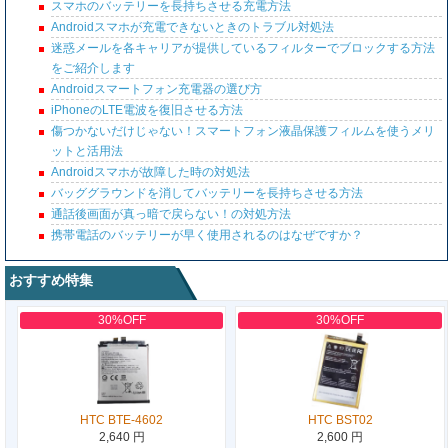
スマホのバッテリーを長持ちさせる充電方法
Androidスマホが充電できないときのトラブル対処法
迷惑メールを各キャリアが提供しているフィルターでブロックする方法
をご紹介します
Androidスマートフォン充電器の選び方
iPhoneのLTE電波を復旧させる方法
傷つかないだけじゃない！スマートフォン液晶保護フィルムを使うメリ
ットと活用法
Androidスマホが故障した時の対処法
バッググラウンドを消してバッテリーを長持ちさせる方法
通話後画面が真っ暗で戻らない！の対処方法
携帯電話のバッテリーが早く使用されるのはなぜですか？
おすすめ特集
30%OFF
30%OFF
HTC BTE-4602
HTC BST02
2,640 円
2,600 円