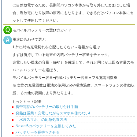
は自然放電するため、長期間パソコン本体から取り外したままにした場
合、過放電になり故障の原因にもなります。できるだけパソコン本体にセ
ットして使用してください。
モバイルバッテリーの選び方ガイド
用途に合わせて選ぶ
1.外出時も充電切れを心配したくない～容量から選ぶ
まずは所持している端末の内蔵バッテリー容量をチェック。
充電したい端末の容量（mAh）を確認して、それと同じか上回る容量のモ
バイルバッテリーを選ぼう。
モバイルバッテリー容量÷内蔵バッテリー容量＝フル充電回数※
※ 実際の充電回数は電池の使用状況や環境温度、スマートフォンの作動状
態、その他の要因により異なります。
もっとヒット記事
携帯電話のバッテリーの取り付け手順
発熱は厳禁！充電しながらスマホを使わないl
「水没スマホ」の応急処置方法
Nexus5のバッテリーを交換してみた
バッテリーを長持ちさせる