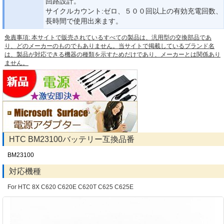
回路設計。
サイクルカウント:ゼロ、５００回以上の有効充電回数、
長時間で使用出来ます。
免責事項: 本サイトで販売されているすべての製品は、汎用型の交換部品であ
り、どのメーカーのものでもありません。当サイトで掲載しているブランド名
は、製品が対応できる機器の種類を示すためだけであり、メーカーとは関係あり
ません。
HTC BM23100バッテリー互換品番
BM23100
対応機種
For HTC 8X C620 C620E C620T C625 C625E