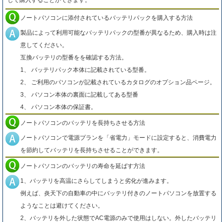
して購入することができます。
ノートパソコンに添付されているバッテリパックを購入する方法
製品によって利用可能なバッテリパックの型番が異なるため、購入時は注
意してください。
互換バッテリの型番をを確認する方法。
1、 バッテリパック本体に記載されている型番。
2、 ご利用のパソコンが記載されているカタログのオプション品ページ。
3、 パソコン本体の裏面に記載してある型番
4、 パソコン本体の保証書。
ノートパソコンのバッテリを長持ちさせる方法
ノートパソコンで電源プランを「省電力」モードに設定すると、消費電力
を節約してバッテリを長持ちさせることができます。
ノートパソコンのバッテリの寿命を延ばす方法
1、バッテリを高温にさらしてしまうと劣化が進みます。
例えば、炎天下の自動車の中にバッテリ付きのノートパソコンを放置する
ようなことは避けてください。
2、バッテリを外した状態でAC電源のみで使用はしない。外したバッテリ