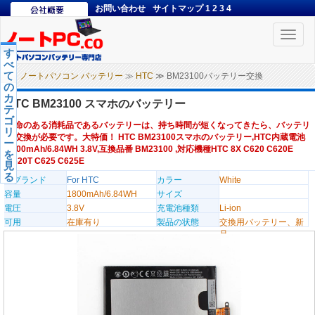
お問い合わせ
サイトマップ
1
2
3
4
Toggle
naviga
す
べ
て
ノートパソコン バッテリー
≫
HTC
≫ BM23100バッテリー交換
の
カ
HTC BM23100 スマホのバッテリー
テ
ゴ
寿命のある消耗品であるバッテリーは、持ち時間が短くなってきたら、バッテリ
リ
ー交換が必要です。大特価！ HTC BM23100スマホのバッテリー,HTC内蔵電池
ー
1800mAh/6.84WH 3.8V,互換品番 BM23100 ,対応機種HTC 8X C620 C620E
を
C620T C625 C625E
見
る
のブランド
For HTC
カラー
White
容量
1800mAh/6.84WH
サイズ
電圧
3.8V
充電池種類
Li-ion
可用
在庫有り
製品の状態
交換用バッテリー、新
品