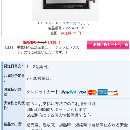
HTC BM23100 スマホのバッテリー
製品番号 20IV1473_Te
全国一律
送料360円
販売価格
4,754
3,328円
（送料・手数料の合計金額は、「ショッピングカ
ート」にてご確認いただけます。）
発送日目安 :
1～2営業日。
お届け予定日
7～20営業日。
:
お支払い方
クレジットカード:
法:
安全性と利便
幅広いお支払い方法でのご利用が可能
性:
365日24時間サポートいたします
SSL通信による個人情報保護で安心
新品の出品:
過充電、過放電、加熱時、短絡時は自動停止される安全