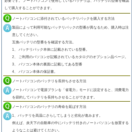
必要です。 ノートパソコンで使用しているバッテリは、バッテリの型番を確認
して購入することができます。
ノートパソコンに添付されているバッテリパックを購入する方法
製品によって利用可能なバッテリパックの型番が異なるため、購入時は注
意してください。
互換バッテリの型番をを確認する方法。
1、 バッテリパック本体に記載されている型番。
2、 ご利用のパソコンが記載されているカタログのオプション品ページ。
3、 パソコン本体の裏面に記載してある型番
4、 パソコン本体の保証書。
ノートパソコンのバッテリを長持ちさせる方法
ノートパソコンで電源プランを「省電力」モードに設定すると、消費電力
を節約してバッテリを長持ちさせることができます。
ノートパソコンのバッテリの寿命を延ばす方法
1、バッテリを高温にさらしてしまうと劣化が進みます。
例えば、炎天下の自動車の中にバッテリ付きのノートパソコンを放置する
ようなことは避けてください。