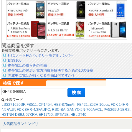
関連商品を探す
各種交換用バッテリーもございます。
HTCノートPCバッテリーモデルナンバー
BI39100
携帯電話の膨らみの理由
携帯電話の暖房と電力消費を解決するための10の提案
充電中に電話が熱くなる理由は何ですか？
検索ワード
LSS271620SF
,
FB511
,
CP1454
,
HB3-875mAh
,
FB421
,
Z52H 10pcs
,
FDK 14HR-
4/5FAUP
,
FDK 8HR-4/3FAUPC
,
RSC-BA
,
SANYO 5N-700AACL
,
PA5265U-1BRS
,
HSTNN-DB9J
,
07KRV
,
ER17/50
,
SPTM1B
,
HBLDT40
人気商品ランキングリ