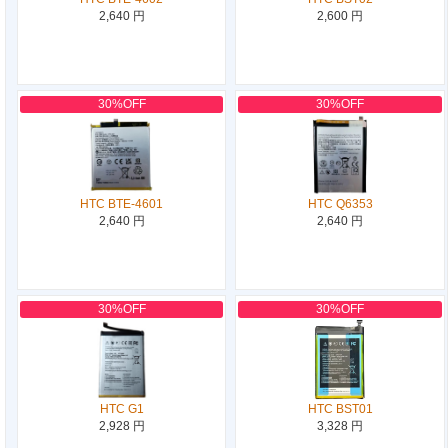
2,640 円
2,600 円
30%OFF
30%OFF
HTC BTE-4601
HTC Q6353
2,640 円
2,640 円
30%OFF
30%OFF
HTC G1
HTC BST01
2,928 円
3,328 円