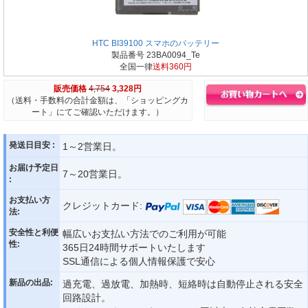
HTC BI39100 スマホのバッテリー
製品番号 23BA0094_Te
全国一律
送料360円
販売価格
4,754
3,328円
（送料・手数料の合計金額は、「ショッピングカ
ート」にてご確認いただけます。）
発送日目安 :
1～2営業日。
お届け予定日
7～20営業日。
:
お支払い方
クレジットカード:
法:
安全性と利便
幅広いお支払い方法でのご利用が可能
性:
365日24時間サポートいたします
SSL通信による個人情報保護で安心
新品の出品:
過充電、過放電、加熱時、短絡時は自動停止される安全
回路設計。