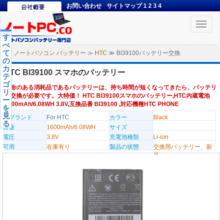
お問い合わせ
サイトマップ
1
2
3
4
Toggle
naviga
す
べ
て
ノートパソコン バッテリー
≫
HTC
≫ BI39100バッテリー交換
の
カ
HTC BI39100 スマホのバッテリー
テ
ゴ
寿命のある消耗品であるバッテリーは、持ち時間が短くなってきたら、バッテリ
リ
ー交換が必要です。大特価！ HTC BI39100スマホのバッテリー,HTC内蔵電池
ー
1600mAh/6.08WH 3.8V,互換品番 BI39100 ,対応機種HTC PHONE
を
見
のブランド
For HTC
カラー
Black
る
容量
1600mAh/6.08WH
サイズ
電圧
3.8V
充電池種類
Li-ion
可用
在庫有り
製品の状態
交換用バッテリー、新
品