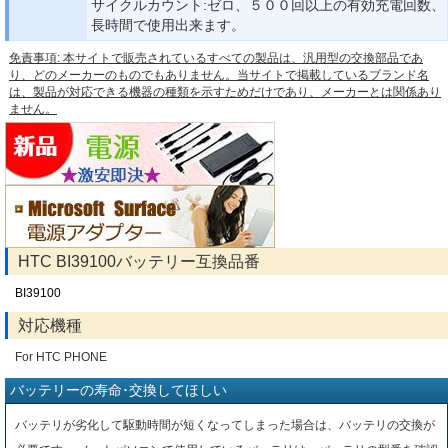
サイクルカウント:ゼロ、５００回以上の有効充電回数、
長時間で使用出来ます。
免責事項: 本サイトで販売されているすべての製品は、汎用型の交換部品であ
り、どのメーカーのものでもありません。当サイトで掲載しているブランド名
は、製品が対応できる機器の種類を示すためだけであり、メーカーとは関係あり
ません。
HTC BI39100バッテリー互換品番
BI39100
対応機種
For HTC PHONE
バッテリーの寿命･交換してほしい
バッテリが劣化して駆動時間が短くなってしまった場合は、バッテリの交換が