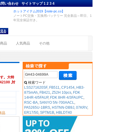
お問い合わせ
サイトマップ
1
2
3
4
ホットアイテム2019【note-pc.co】
ノートPC交換・互換用バッテリー 完全新品～即日、1
年完全保証付き。
着商品
人気商品
その他
す。大特
2100 ,対
検索ワード
LSS271620SF
,
FB511
,
CP1454
,
HB3-
875mAh
,
FB421
,
Z52H 10pcs
,
FDK
14HR-4/5FAUP
,
FDK 8HR-4/3FAUPC
,
RSC-BA
,
SANYO 5N-700AACL
,
PA5265U-1BRS
,
HSTNN-DB9J
,
07KRV
,
ER17/50
,
SPTM1B
,
HBLDT40
新品