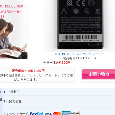
HTC BD42100 スマホのバッテリー
製品番号 ECN11171_Te
全国一律
送料360円
販売価格
4,485
3,140円
数料の合計金額は、「ショッピングカート」にてご確
認いただけます。）
:
1～2営業日。
日
7～20営業日。
クレジットカード: