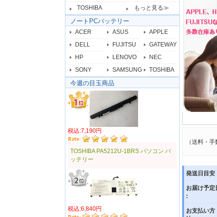
TOSHIBA
もっと見る≫
ノートPCバッテリー
ACER
ASUS
APPLE
DELL
FUJITSU
GATEWAY
HP
LENOVO
NEC
SONY
SAMSUNG
TOSHIBA
今週の目玉商品
税込:7,190円
（送料・手
TOSHIBA PA5212U-1BRS パソコン バ
ッテリー
発送日目安 
お届け予定
:
税込:6,840円
お支払い方