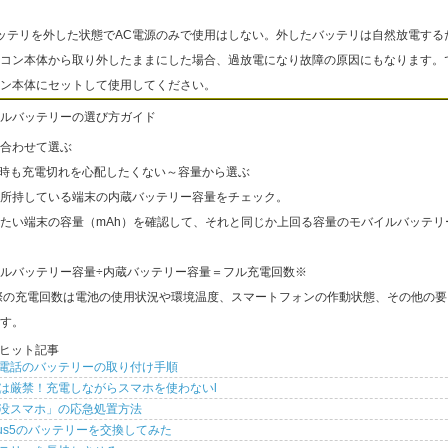
ッテリを外した状態でAC電源のみで使用はしない。外したバッテリは自然放電する
コン本体から取り外したままにした場合、過放電になり故障の原因にもなります。
ン本体にセットして使用してください。
ルバッテリーの選び方ガイド
合わせて選ぶ
出時も充電切れを心配したくない～容量から選ぶ
所持している端末の内蔵バッテリー容量をチェック。
たい端末の容量（mAh）を確認して、それと同じか上回る容量のモバイルバッテリ
ルバッテリー容量÷内蔵バッテリー容量＝フル充電回数※
際の充電回数は電池の使用状況や環境温度、スマートフォンの作動状態、その他の要
す。
ヒット記事
電話のバッテリーの取り付け手順
は厳禁！充電しながらスマホを使わないl
没スマホ」の応急処置方法
xus5のバッテリーを交換してみた