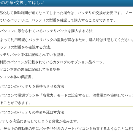
ーの寿命･交換してほしい
劣化して駆動時間が短くなってしまった場合は、バッテリの交換が必要です。 ノー
ているバッテリは、バッテリの型番を確認して購入することができます。
パソコンに添付されているバッテリパックを購入する方法
よって利用可能なバッテリパックの型番が異なるため、購入時は注意してください
ッテリの型番をを確認する方法。
バッテリパック本体に記載されている型番。
ご利用のパソコンが記載されているカタログのオプション品ページ。
パソコン本体の裏面に記載してある型番
パソコン本体の保証書。
パソコンのバッテリを長持ちさせる方法
パソコンで電源プランを「省電力」モードに設定すると、消費電力を節約してバッ
ることができます。
パソコンのバッテリの寿命を延ばす方法
ッテリを高温にさらしてしまうと劣化が進みます。
、炎天下の自動車の中にバッテリ付きのノートパソコンを放置するようなことは避