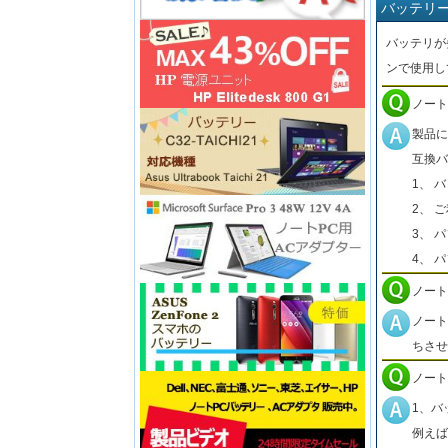
バッテリ
バッテリが
ンで使用し
ノート
製品に
互換バ
1、 
2、 
3、 
4、 
ノート
ノート
ちさせ
ノート
1、バ
例えば