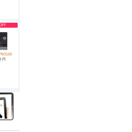
OFF
P9O100
8 円