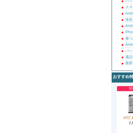
バッ
スマ
An
迷惑
An
iP
傷つ
An
バッ
通話
携帯
おすすめ
3
HTC 
2,