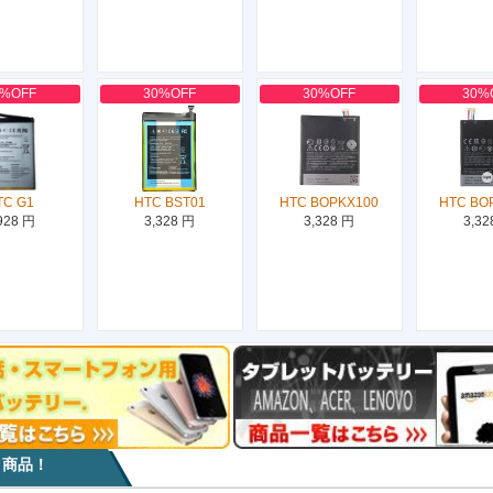
0%OFF
30%OFF
30%OFF
30%
TC G1
HTC BST01
HTC BOPKX100
HTC BO
928 円
3,328 円
3,328 円
3,32
目商品！