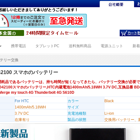
携帯電話
タブレットPC
送料無料商品
電源ユニット
新
バッテリー交換
D42100 スマホのバッテリー
消耗品であるバッテリーは、持ち時間が短くなってきたら、バッテリー交換が必要で
D42100スマホのバッテリー,HTC内蔵電池1400mAh/5.18WH 3.7V DC,互換品番 BD4
ge my touch 4G Thunderbolt 4G S610D
For HTC
カラー
Black
1400mAh/5.18WH
サイズ
3.7V DC
充電池種類
Li-ion
在庫有り
製品の状態
交換用バッテリー、