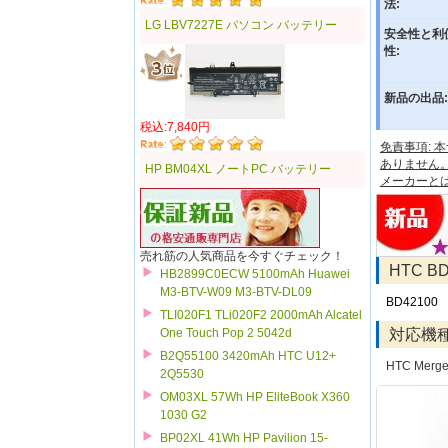
法:
LG LBV7227E パソコン バッテリー
安全性と利
性:
新品の出品:
税込:7,840円
免責事項:
ありません
HP BM04XL ノートPC バッテリー
メーカーと
売れ筋の人気商品を今すぐチェック！
HTC 
HB2899C0ECW 5100mAh Huawei
M3-BTV-W09 M3-BTV-DL09
BD42100
TLI020F1 TLi020F2 2000mAh Alcatel
対応機
One Touch Pop 2 5042d
B2Q55100 3420mAh HTC U12+
HTC Merge
2Q5530
OM03XL 57Wh HP EliteBook X360
1030 G2
BP02XL 41Wh HP Pavilion 15-