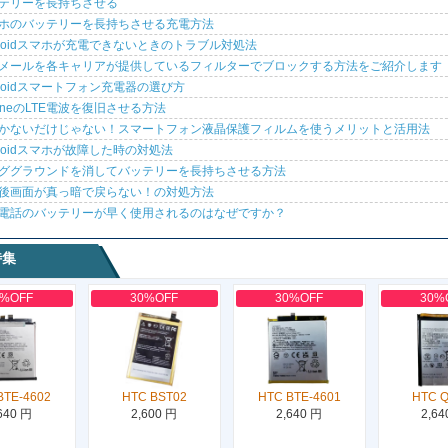
テリーを長持ちさせる
ホのバッテリーを長持ちさせる充電方法
droidスマホが充電できないときのトラブル対処法
メールを各キャリアが提供しているフィルターでブロックする方法をご紹介します
droidスマートフォン充電器の選び方
honeのLTE電波を復旧させる方法
かないだけじゃない！スマートフォン液晶保護フィルムを使うメリットと活用法
droidスマホが故障した時の対処法
ググラウンドを消してバッテリーを長持ちさせる方法
後画面が真っ暗で戻らない！の対処方法
電話のバッテリーが早く使用されるのはなぜですか？
特集
0%OFF
30%OFF
30%OFF
30%
BTE-4602
HTC BST02
HTC BTE-4601
HTC 
640 円
2,600 円
2,640 円
2,64