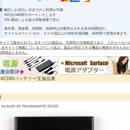
便
幅広いお支払い方法でのご利用が可能
365日24時間サポートいたします
SSL通信による個人情報保護で安心
過充電、過放電、加熱時、短絡時は自動停止される安全回路設計。
サイクルカウント:ゼロ、５００回以上の有効充電回数、長時間で使用出来ます
 本サイトで販売されているすべての製品は、汎用型の交換部品であり、どのメーカー
。当サイトで掲載しているブランド名は、製品が対応できる機器の種類を示すためだ
は関係ありません。
BD42100バッテリー互換品番
種
 my touch 4G Thunderbolt 4G S610D