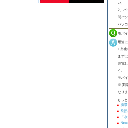
い。
2、バ
間パソ
パソコ
モバイ
用途に
1.外
まずは
充電し
う。
モバイ
※ 実
なりま
もっと
携帯
発熱
「水
Ne