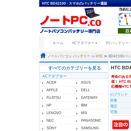
HTC BD42100 - スマホのバッテリー通販
(current)
ホーム
ACアダプター
PCバッテリー
ノートパソコン バッテリー
≫
HTC
≫ BD42100
HTC B
すべてのカテゴリーを見る
ACアダプター
寿命のある
価！ HTC B
ACER
ASUS
応機種HTC Mer
APPLE
DELL
のブランド
FUJITSU
GATEWAY
容量
HP
IBM
電圧
可用
LENOVO
MSI
NEC
PANASONIC
SONY
SAMSUNG