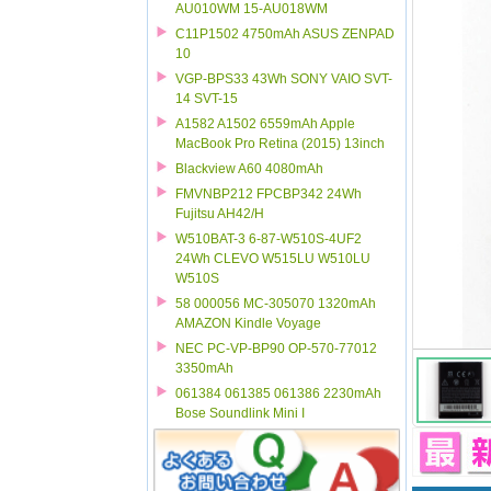
AU010WM 15-AU018WM
C11P1502 4750mAh ASUS ZENPAD
10
VGP-BPS33 43Wh SONY VAIO SVT-
14 SVT-15
A1582 A1502 6559mAh Apple
MacBook Pro Retina (2015) 13inch
Blackview A60 4080mAh
FMVNBP212 FPCBP342 24Wh
Fujitsu AH42/H
W510BAT-3 6-87-W510S-4UF2
24Wh CLEVO W515LU W510LU
W510S
58 000056 MC-305070 1320mAh
AMAZON Kindle Voyage
NEC PC-VP-BP90 OP-570-77012
3350mAh
061384 061385 061386 2230mAh
Bose Soundlink Mini I