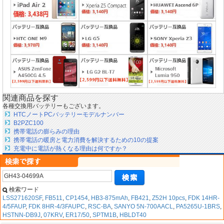
関連商品を探す
各種交換用バッテリーもございます。
HTCノートPCバッテリーモデルナンバー
B2PZC100
携帯電話の膨らみの理由
携帯電話の暖房と電力消費を解決するための10の提案
充電中に電話が熱くなる理由は何ですか？
検索ワード
LSS271620SF
,
FB511
,
CP1454
,
HB3-875mAh
,
FB421
,
Z52H 10pcs
,
FDK 14HR-
4/5FAUP
,
FDK 8HR-4/3FAUPC
,
RSC-BA
,
SANYO 5N-700AACL
,
PA5265U-1BRS
,
HSTNN-DB9J
,
07KRV
,
ER17/50
,
SPTM1B
,
HBLDT40