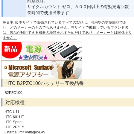
回路設計。
サイクルカウント:ゼロ、５００回以上の有効充電回数、
長時間で使用出来ます。
免責事項: 本サイトで販売されているすべての製品は、汎用型の交換部品であ
り、どのメーカーのものでもありません。当サイトで掲載しているブランド名
は、製品が対応できる機器の種類を示すためだけであり、メーカーとは関係あり
ません。
HTC B2PZC100バッテリー互換品番
B2PZC100
対応機種
HTC U11
HTC 601HT
HTC Sprint
HTC 2PZC5
Charge limit voltage:4.4V