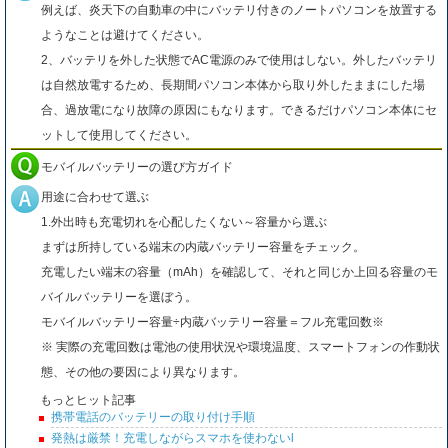
例えば、炎天下の自動車の中にバッテリ付きのノートパソコンを放置する
ようなことは避けてください。
2、バッテリを外した状態でAC電源のみで使用はしない。外したバッテリ
は自然放電するため、長期間パソコン本体から取り外したままにした場
合、過放電になり故障の原因にもなります。できるだけパソコン本体にセ
ットして使用してください。
モバイルバッテリーの選び方ガイド
用途に合わせて選ぶ
1.外出時も充電切れを心配したくない～容量から選ぶ
まずは所持している端末の内蔵バッテリー容量をチェック。
充電したい端末の容量（mAh）を確認して、それと同じか上回る容量のモ
バイルバッテリーを選ぼう。
モバイルバッテリー容量÷内蔵バッテリー容量＝フル充電回数※
※ 実際の充電回数は電池の使用状況や環境温度、スマートフォンの作動状
態、その他の要因により異なります。
もっとヒット記事
携帯電話のバッテリーの取り付け手順
発熱は厳禁！充電しながらスマホを使わないl