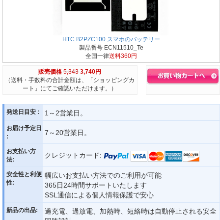
HTC B2PZC100 スマホのバッテリー
製品番号 ECN11510_Te
全国一律
送料360円
販売価格
5,343
3,740円
（送料・手数料の合計金額は、「ショッピングカ
ート」にてご確認いただけます。）
発送日目安 :
1～2営業日。
お届け予定日
7～20営業日。
:
お支払い方
クレジットカード:
法:
安全性と利便
幅広いお支払い方法でのご利用が可能
性:
365日24時間サポートいたします
SSL通信による個人情報保護で安心
新品の出品:
過充電、過放電、加熱時、短絡時は自動停止される安全