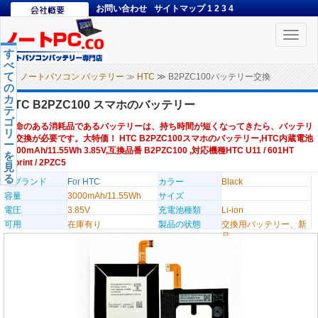
お問い合わせ
サイトマップ
1
2
3
4
Toggle
naviga
す
べ
て
ノートパソコン バッテリー
≫
HTC
≫ B2PZC100バッテリー交換
の
カ
HTC B2PZC100 スマホのバッテリー
テ
ゴ
寿命のある消耗品であるバッテリーは、持ち時間が短くなってきたら、バッテリ
リ
ー交換が必要です。大特価！ HTC B2PZC100スマホのバッテリー,HTC内蔵電池
ー
3000mAh/11.55Wh 3.85V,互換品番 B2PZC100 ,対応機種HTC U11 / 601HT
を
/Sprint / 2PZC5
見
る
のブランド
For HTC
カラー
Black
容量
3000mAh/11.55Wh
サイズ
電圧
3.85V
充電池種類
Li-ion
可用
在庫有り
製品の状態
交換用バッテリー、新
品