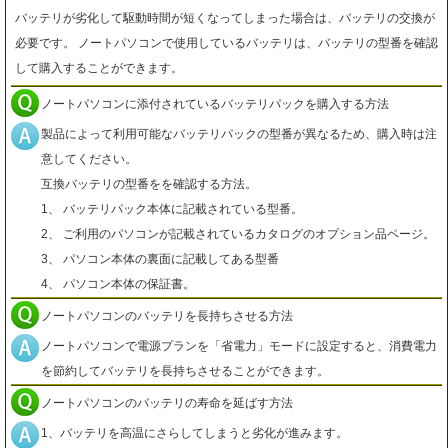
バッテリが劣化して駆動時間が短くなってしまった場合は、バッテリの交換が
必要です。 ノートパソコンで使用しているバッテリは、バッテリの型番を確認
して購入することができます。
ノートパソコンに添付されているバッテリパックを購入する方法
製品によって利用可能なバッテリパックの型番が異なるため、購入時は注
意してください。
互換バッテリの型番をを確認する方法。
1、 バッテリパック本体に記載されている型番。
2、 ご利用のパソコンが記載されているカタログのオプション品ページ。
3、 パソコン本体の裏面に記載してある型番
4、 パソコン本体の保証書。
ノートパソコンのバッテリを長持ちさせる方法
ノートパソコンで電源プランを「省電力」モードに設定すると、消費電力
を節約してバッテリを長持ちさせることができます。
ノートパソコンのバッテリの寿命を延ばす方法
1、バッテリを高温にさらしてしまうと劣化が進みます。