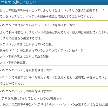
ーの寿命･交換してほしい
劣化して駆動時間が短くなってしまった場合は、バッテリの交換が必要です。 ノー
ているバッテリは、バッテリの型番を確認して購入することができます。
パソコンに添付されているバッテリパックを購入する方法
よって利用可能なバッテリパックの型番が異なるため、購入時は注意してください
ッテリの型番をを確認する方法。
バッテリパック本体に記載されている型番。
ご利用のパソコンが記載されているカタログのオプション品ページ。
パソコン本体の裏面に記載してある型番
パソコン本体の保証書。
パソコンのバッテリを長持ちさせる方法
パソコンで電源プランを「省電力」モードに設定すると、消費電力を節約してバッ
ることができます。
パソコンのバッテリの寿命を延ばす方法
ッテリを高温にさらしてしまうと劣化が進みます。
、炎天下の自動車の中にバッテリ付きのノートパソコンを放置するようなことは避