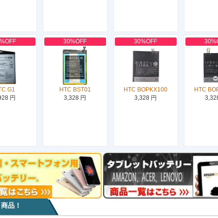
0%OFF
30%OFF
30%OFF
30%
TC G1
HTC BST01
HTC BOPKX100
HTC BO
928 円
3,328 円
3,328 円
3,32
目商品！