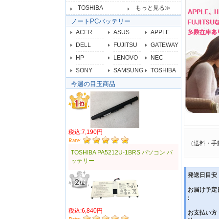
TOSHIBA
もっと見る≫
ノートPCバッテリー
ACER
ASUS
APPLE
DELL
FUJITSU
GATEWAY
HP
LENOVO
NEC
SONY
SAMSUNG
TOSHIBA
今週の目玉商品
税込:7,190円
（送料・手
TOSHIBA PA5212U-1BRS パソコン バ
ッテリー
発送日目安 
お届け予定
:
税込:6,840円
お支払い方