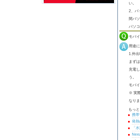
い。
2、バ
間パソ
パソコ
モバイ
用途に
1.外
まずは
充電し
う。
モバイ
※ 実
なりま
もっと
携帯
発熱
「水
Ne