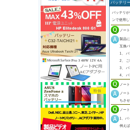
バッテリ
バッテリが
ンで使用し
ノート
製品に
互換バ
1、 
2、 
3、 
4、 
ノート
ノート
ちさせ
ノート
1、バ
例えば