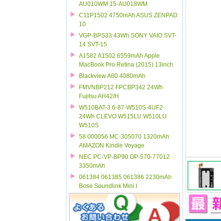
AU010WM 15-AU018WM
C11P1502 4750mAh ASUS ZENPAD
10
VGP-BPS33 43Wh SONY VAIO SVT-
14 SVT-15
A1582 A1502 6559mAh Apple
MacBook Pro Retina (2015) 13inch
Blackview A60 4080mAh
FMVNBP212 FPCBP342 24Wh
Fujitsu AH42/H
W510BAT-3 6-87-W510S-4UF2
24Wh CLEVO W515LU W510LU
W510S
58 000056 MC-305070 1320mAh
AMAZON Kindle Voyage
NEC PC-VP-BP90 OP-570-77012
3350mAh
061384 061385 061386 2230mAh
Bose Soundlink Mini I