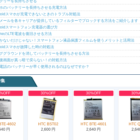
テリーを長持ちさせる
ホのバッテリーを長持ちさせる充電方法
droidスマホが充電できないときのトラブル対処法
メールを各キャリアが提供しているフィルターでブロックする方法をご紹介します
droidスマートフォン充電器の選び方
honeのLTE電波を復旧させる方法
かないだけじゃない！スマートフォン液晶保護フィルムを使うメリットと活用法
droidスマホが故障した時の対処法
ググラウンドを消してバッテリーを長持ちさせる方法
後画面が真っ暗で戻らない！の対処方法
電話のバッテリーが早く使用されるのはなぜですか？
特集
0%OFF
30%OFF
30%OFF
30%
BTE-4602
HTC BST02
HTC BTE-4601
HTC 
640 円
2,600 円
2,640 円
2,64