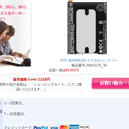
HTC B0P6M100 スマホのバッテリー
製品番号 20IV1170_Te
全国一律
送料360円
販売価格
5,040
3,528円
数料の合計金額は、「ショッピングカート」にてご確
認いただけます。）
:
1～2営業日。
日
7～20営業日。
クレジットカード: