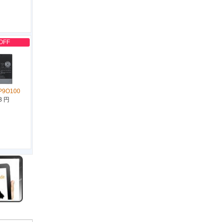
OFF
P9O100
8 円