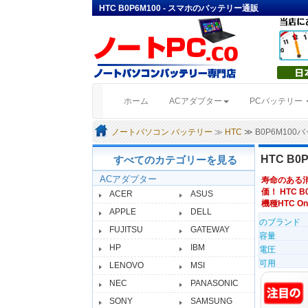
HTC B0P6M100 - スマホのバッテリー通販
(current)
ホーム
ACアダプター
PCバッテリー
ノートパソコン バッテリー
≫
HTC
≫ B0P6M10
HTC B
すべてのカテゴリーを見る
ACアダプター
寿命のある
価！ HTC B
ACER
ASUS
機種HTC One 
APPLE
DELL
のブランド
FUJITSU
GATEWAY
容量
HP
IBM
電圧
可用
LENOVO
MSI
NEC
PANASONIC
SONY
SAMSUNG