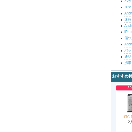
バッ
スマ
An
迷惑
An
iP
傷つ
An
バッ
通話
携帯
おすすめ
3
HTC 
2,