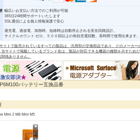
便
幅広いお支払い方法でのご利用が可能
365日24時間サポートいたします
SSL通信による個人情報保護で安心
過充電、過放電、加熱時、短絡時は自動停止される安全回路設計。
サイクルカウント:ゼロ、５００回以上の有効充電回数、長時間で使用出来ます
 本サイトで販売されているすべての製品は、汎用型の交換部品であり、どのメーカー
。当サイトで掲載しているブランド名は、製品が対応できる機器の種類を示すためだ
は関係ありません。
B0P6M100バッテリー互換品番
種
e Mini 2 M8 Mini M5