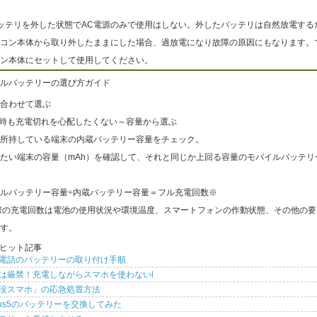
ッテリを外した状態でAC電源のみで使用はしない。外したバッテリは自然放電する
コン本体から取り外したままにした場合、過放電になり故障の原因にもなります。
ン本体にセットして使用してください。
ルバッテリーの選び方ガイド
合わせて選ぶ
出時も充電切れを心配したくない～容量から選ぶ
所持している端末の内蔵バッテリー容量をチェック。
たい端末の容量（mAh）を確認して、それと同じか上回る容量のモバイルバッテリ
ルバッテリー容量÷内蔵バッテリー容量＝フル充電回数※
際の充電回数は電池の使用状況や環境温度、スマートフォンの作動状態、その他の要
す。
ヒット記事
電話のバッテリーの取り付け手順
は厳禁！充電しながらスマホを使わないl
没スマホ」の応急処置方法
xus5のバッテリーを交換してみた