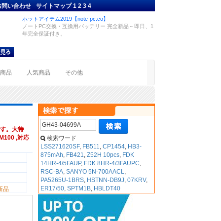
お問い合わせ
サイトマップ
1
2
3
4
ホットアイテム2019【note-pc.co】
ノートPC交換・互換用バッテリー 完全新品～即日、1
年完全保証付き。
着商品
人気商品
その他
す。大特
M100 ,対応
検索ワード
LSS271620SF
,
FB511
,
CP1454
,
HB3-
875mAh
,
FB421
,
Z52H 10pcs
,
FDK
14HR-4/5FAUP
,
FDK 8HR-4/3FAUPC
,
RSC-BA
,
SANYO 5N-700AACL
,
PA5265U-1BRS
,
HSTNN-DB9J
,
07KRV
,
ER17/50
,
SPTM1B
,
HBLDT40
新品