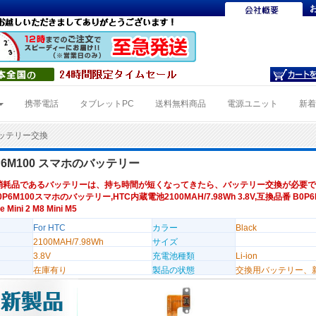
携帯電話
タブレットPC
送料無料商品
電源ユニット
新
0バッテリー交換
0P6M100 スマホのバッテリー
消耗品であるバッテリーは、持ち時間が短くなってきたら、バッテリー交換が必要で
0P6M100スマホのバッテリー,HTC内蔵電池2100MAH/7.98Wh 3.8V,互換品番 B0P6
Mini 2 M8 Mini M5
For HTC
カラー
Black
2100MAH/7.98Wh
サイズ
3.8V
充電池種類
Li-ion
在庫有り
製品の状態
交換用バッテリー、