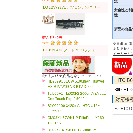
法:
LG LBV7227E パソコン バッテリー
安全性と利
性:
新品の出品:
税込:7,840円
免責事項:
ありません
HP BM04XL ノートPC バッテリー
メーカーと
売れ筋の人気商品を今すぐチェック！
HTC 
HB2899C0ECW 5100mAh Huawei
M3-BTV-W09 M3-BTV-DL09
B0P6M100
TLI020F1 TLi020F2 2000mAh Alcatel
対応機
One Touch Pop 2 5042d
B2Q55100 3420mAh HTC U12+
For HTC On
2Q5530
OM03XL 57Wh HP EliteBook X360
1030 G2
BP02XL 41Wh HP Pavilion 15-