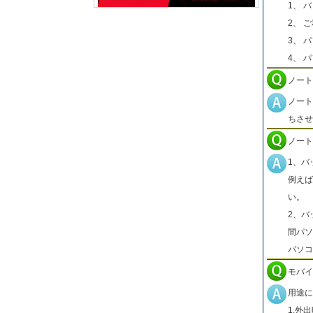
1、 
2、 
3、 
4、 
ノート
ノート
ちさせ
ノート
1、バ
例えば
い。
2、バ
間パソ
パソコ
モバイ
用途に
1.外