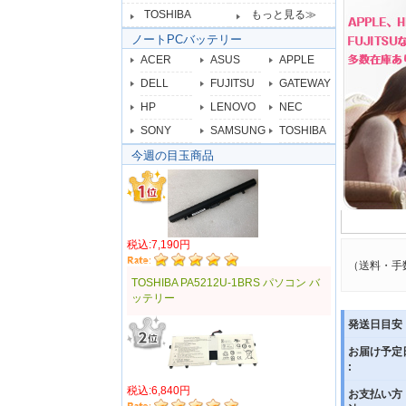
TOSHIBA
もっと見る≫
ノートPCバッテリー
ACER
ASUS
APPLE
DELL
FUJITSU
GATEWAY
HP
LENOVO
NEC
SONY
SAMSUNG
TOSHIBA
今週の目玉商品
税込:7,190円
（送料・手
TOSHIBA PA5212U-1BRS パソコン バ
ッテリー
発送日目安 
お届け予定
:
税込:6,840円
お支払い方