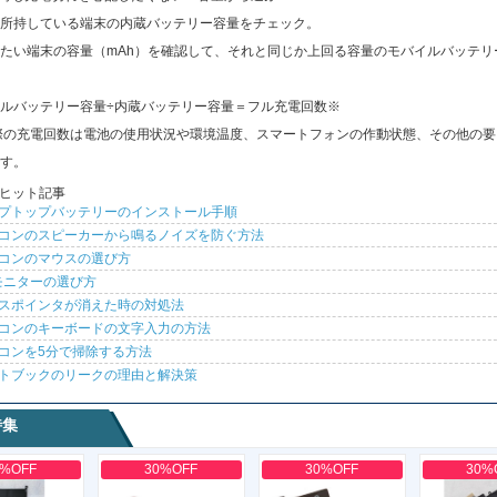
所持している端末の内蔵バッテリー容量をチェック。
たい端末の容量（mAh）を確認して、それと同じか上回る容量のモバイルバッテリ
ルバッテリー容量÷内蔵バッテリー容量＝フル充電回数※
際の充電回数は電池の使用状況や環境温度、スマートフォンの作動状態、その他の要
す。
ヒット記事
プトップバッテリーのインストール手順
コンのスピーカーから鳴るノイズを防ぐ方法
コンのマウスの選び方
モニターの選び方
スポインタが消えた時の対処法
コンのキーボードの文字入力の方法
コンを5分で掃除する方法
トブックのリークの理由と解決策
特集
0%OFF
30%OFF
30%OFF
30%