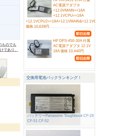
HP PA-3451-1HA 付属
AC電源アダプタ
+12.0VMAIN==18A
+12.1VCPU==18A
+12.1VCPU2==18A+12.1VMAIN&+12.1VCPU&+12.1VCPU2
価格 10,639円
。
HP DPS-450-30A 付属
のものでも
AC電源アダプタ 12.1V
けであり、
18A 価格 10,440円
交換用電池パックランキング！
バッテリーPanasonic Toughbook CF-29
CF-51 CF-52