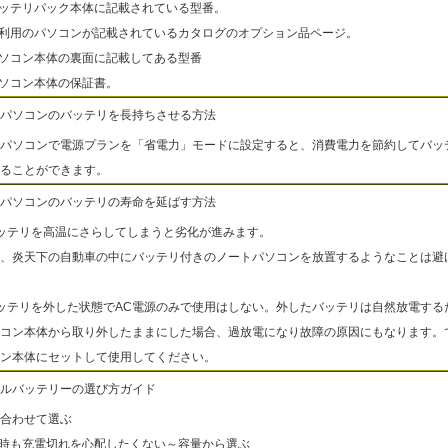
バッテリパック本体に記載されている型番。
ご利用のパソコンが記載されているカタログのオプション品ページ。
パソコン本体の裏面に記載してある型番
パソコン本体の保証書。
パソコンのバッテリを長持ちさせる方法
パソコンで電源プランを「省電力」モードに設定すると、消費電力を節約してバッ
ることができます。
パソコンのバッテリの寿命を延ばす方法
ッテリを高温にさらしてしまうと劣化が進みます。
、炎天下の自動車の中にバッテリ付きのノートパソコンを放置するようなことは避
ッテリを外した状態でAC電源のみで使用はしない。外したバッテリは自然放電する
コン本体から取り外したままにした場合、過放電になり故障の原因にもなります。
ン本体にセットして使用してください。
ルバッテリーの選び方ガイド
合わせて選ぶ
出時も充電切れを心配したくない～容量から選ぶ