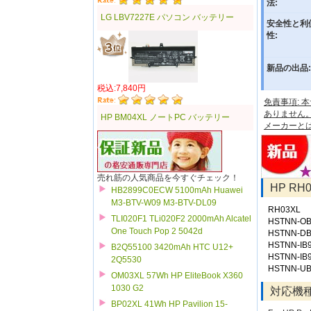
法:
LG LBV7227E パソコン バッテリー
安全性と利
性:
新品の出品:
税込:7,840円
免責事項:
ありません
HP BM04XL ノートPC バッテリー
メーカーと
売れ筋の人気商品を今すぐチェック！
HP R
HB2899C0ECW 5100mAh Huawei
M3-BTV-W09 M3-BTV-DL09
RH03XL
TLI020F1 TLi020F2 2000mAh Alcatel
HSTNN-OB
One Touch Pop 2 5042d
HSTNN-D
HSTNN-IB
B2Q55100 3420mAh HTC U12+
HSTNN-IB
2Q5530
HSTNN-U
OM03XL 57Wh HP EliteBook X360
1030 G2
対応機
BP02XL 41Wh HP Pavilion 15-