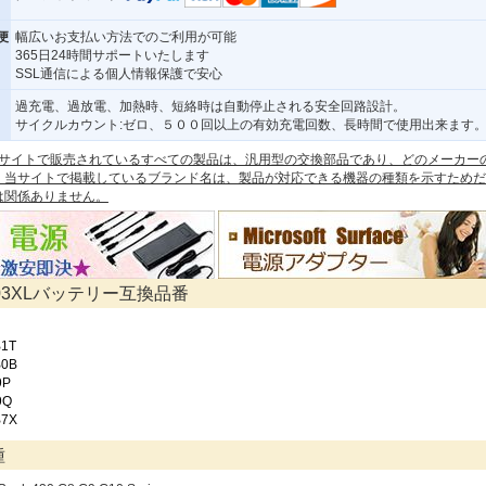
便
幅広いお支払い方法でのご利用が可能
365日24時間サポートいたします
SSL通信による個人情報保護で安心
過充電、過放電、加熱時、短絡時は自動停止される安全回路設計。
サイクルカウント:ゼロ、５００回以上の有効充電回数、長時間で使用出来ます
 本サイトで販売されているすべての製品は、汎用型の交換部品であり、どのメーカー
。当サイトで掲載しているブランド名は、製品が対応できる機器の種類を示すためだ
は関係ありません。
H03XLバッテリー互換品番
1T
B0B
9P
9Q
B7X
種