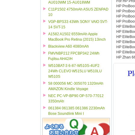
For HP Pro
AU010WM 15-AU018WM
HP ProBook
C11P1502 4750mAh ASUS ZENPAD
HP ProBook
10
HP ProBook
HP ProBook
VGP-BPS33 43Wh SONY VAIO SVT-
HP EliteBo
14 SVT-15
HP EliteBo
A1582 A1502 6559mAh Apple
HP EliteBo
MacBook Pro Retina (2015) 13inch
HP EliteBo
Blackview A60 4080mAh
HP EliteBo
HP EliteBo
FMVNBP212 FPCBP342 24Wh
HP Zhan 66
Fujitsu AH42/H
W510BAT-3 6-87-W510S-4UF2
24Wh CLEVO W515LU W510LU
W510S
58 000056 MC-305070 1320mAh
AMAZON Kindle Voyage
NEC PC-VP-BP90 OP-570-77012
3350mAh
061384 061385 061386 2230mAh
Bose Soundlink Mini I