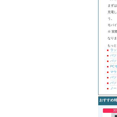
まずは
充電し
う。
モバイ
※ 実
なりま
もっと
ラッ
パソ
パソ
PC
マウ
パソ
パソ
ノー
おすすめ
3