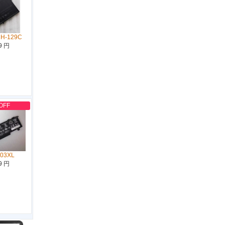
NH-129C
9 円
OFF
D03XL
9 円