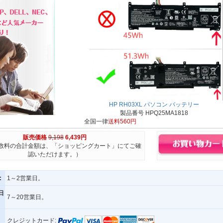
HP RH03XL パソコン バッテリー
製品番号 HPQ25MA1818
全国一律
送料560円
販売価格
9,198
6,439円
数料の合計金額は、「ショッピングカート」にてご確
認いただけます。）
:
1～2営業日。
日
7～20営業日。
クレジットカード: