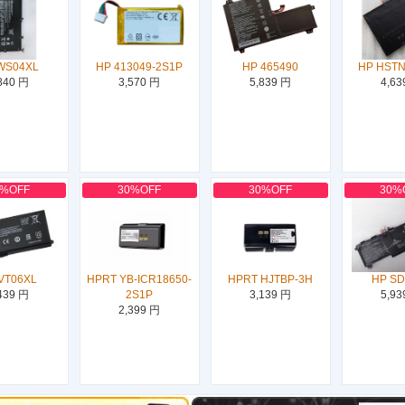
WS04XL
HP 413049-2S1P
HP 465490
HP HST
840 円
3,570 円
5,839 円
4,63
0%OFF
30%OFF
30%OFF
30%
VT06XL
HPRT YB-ICR18650-
HPRT HJTBP-3H
HP S
439 円
2S1P
3,139 円
5,93
2,399 円