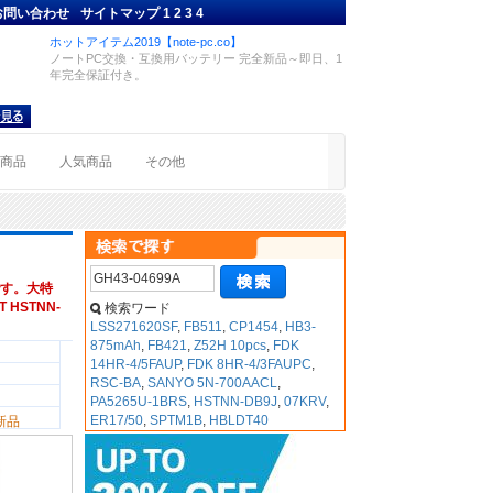
お問い合わせ
サイトマップ
1
2
3
4
ホットアイテム2019【note-pc.co】
ノートPC交換・互換用バッテリー 完全新品～即日、1
年完全保証付き。
着商品
人気商品
その他
す。大特
 HSTNN-
検索ワード
LSS271620SF
,
FB511
,
CP1454
,
HB3-
875mAh
,
FB421
,
Z52H 10pcs
,
FDK
14HR-4/5FAUP
,
FDK 8HR-4/3FAUPC
,
RSC-BA
,
SANYO 5N-700AACL
,
PA5265U-1BRS
,
HSTNN-DB9J
,
07KRV
,
ER17/50
,
SPTM1B
,
HBLDT40
新品