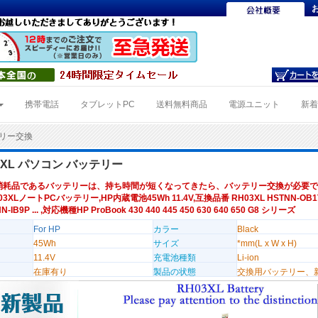
携帯電話
タブレットPC
送料無料商品
電源ユニット
新
テリー交換
03XL パソコン バッテリー
消耗品であるバッテリーは、持ち時間が短くなってきたら、バッテリー交換が必要で
03XLノートPCバッテリー,HP内蔵電池45Wh 11.4V,互換品番 RH03XL HSTNN-OB1T
N-IB9P ... ,対応機種HP ProBook 430 440 445 450 630 640 650 G8 シリーズ
For HP
カラー
Black
45Wh
サイズ
*mm(L x W x H)
11.4V
充電池種類
Li-ion
在庫有り
製品の状態
交換用バッテリー、