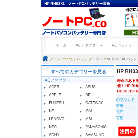
HP RH03XL - ノートPCバッテリー通販
(current)
ホーム
ACアダプター
PCバッテリー
ノートパソコン バッテリー
≫
HP
≫ RH03XLバッ
HP RH
すべてのカテゴリーを見る
ACアダプター
寿命のある
価！ HP RH
ACER
ASUS
DB0B HSTN
APPLE
DELL
のブランド
FUJITSU
GATEWAY
容量
HP
IBM
電圧
可用
LENOVO
MSI
NEC
PANASONIC
SONY
SAMSUNG