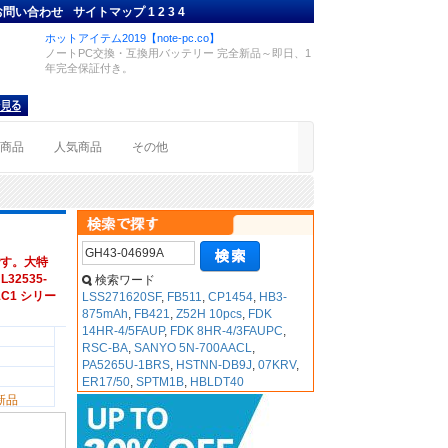
お問い合わせ
サイトマップ
1
2
3
4
ホットアイテム2019【note-pc.co】
ノートPC交換・互換用バッテリー 完全新品～即日、1
年完全保証付き。
着商品
人気商品
その他
す。大特
32535-
検索ワード
5-1C1 シリー
LSS271620SF
,
FB511
,
CP1454
,
HB3-
875mAh
,
FB421
,
Z52H 10pcs
,
FDK
14HR-4/5FAUP
,
FDK 8HR-4/3FAUPC
,
RSC-BA
,
SANYO 5N-700AACL
,
PA5265U-1BRS
,
HSTNN-DB9J
,
07KRV
,
ER17/50
,
SPTM1B
,
HBLDT40
新品