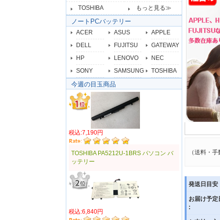
TOSHIBA
もっと見る≫
ノートPCバッテリー
ACER
ASUS
APPLE
DELL
FUJITSU
GATEWAY
HP
LENOVO
NEC
SONY
SAMSUNG
TOSHIBA
今週の目玉商品
税込:7,190円
（送料・手
TOSHIBA PA5212U-1BRS パソコン バ
ッテリー
発送日目安 
お届け予定
:
税込:6,840円