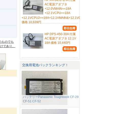
HP PA-3451-1HA 付属
AC電源アダプタ
+12.0VMAIN==18A
+12.1VCPU==18A
+12.1VCPU2==18A+12.1VMAIN&+12.1VCPU&+12.1VCPU2
価格 10,639円
。
HP DPS-450-30A 付属
AC電源アダプタ 12.1V
のものでも
18A 価格 10,440円
けであり、
交換用電池パックランキング！
バッテリーPanasonic Toughbook CF-29
CF-51 CF-52