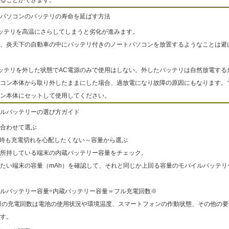
パソコンのバッテリの寿命を延ばす方法
ッテリを高温にさらしてしまうと劣化が進みます。
、炎天下の自動車の中にバッテリ付きのノートパソコンを放置するようなことは避
ッテリを外した状態でAC電源のみで使用はしない。外したバッテリは自然放電する
コン本体から取り外したままにした場合、過放電になり故障の原因にもなります。
ン本体にセットして使用してください。
ルバッテリーの選び方ガイド
合わせて選ぶ
出時も充電切れを心配したくない～容量から選ぶ
所持している端末の内蔵バッテリー容量をチェック。
たい端末の容量（mAh）を確認して、それと同じか上回る容量のモバイルバッテリ
ルバッテリー容量÷内蔵バッテリー容量＝フル充電回数※
際の充電回数は電池の使用状況や環境温度、スマートフォンの作動状態、その他の要
す。