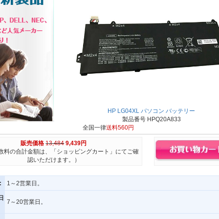
HP LG04XL パソコン バッテリー
製品番号 HPQ20A833
全国一律
送料560円
販売価格
13,484
9,439円
数料の合計金額は、「ショッピングカート」にてご確
認いただけます。）
:
1～2営業日。
日
7～20営業日。