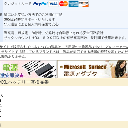
クレジットカード:
便
幅広いお支払い方法でのご利用が可能
365日24時間サポートいたします
SSL通信による個人情報保護で安心
過充電、過放電、加熱時、短絡時は自動停止される安全回路設計。
サイクルカウント:ゼロ、５００回以上の有効充電回数、長時間で使用出来ます
 本サイトで販売されているすべての製品は、汎用型の交換部品であり、どのメーカー
。当サイトで掲載しているブランド名は、製品が対応できる機器の種類を示すためだ
は関係ありません。
G04XLバッテリー互換品番
8S
1
C1
5
L
種