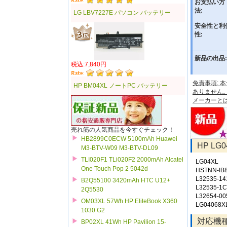
お支払い方
法:
LG LBV7227E パソコン バッテリー
安全性と利
性:
新品の出品:
税込:7,840円
免責事項:
HP BM04XL ノートPC バッテリー
ありません
メーカーと
売れ筋の人気商品を今すぐチェック！
HB2899C0ECW 5100mAh Huawei
HP L
M3-BTV-W09 M3-BTV-DL09
TLI020F1 TLi020F2 2000mAh Alcatel
LG04XL
One Touch Pop 2 5042d
HSTNN-IB
L32535-14
B2Q55100 3420mAh HTC U12+
L32535-1
2Q5530
L32654-00
OM03XL 57Wh HP EliteBook X360
LG04068X
1030 G2
対応機
BP02XL 41Wh HP Pavilion 15-