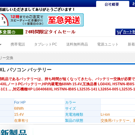
携帯電話
タブレットPC
送料無料商品
電源ユニット
新
テリー交換
04XL パソコン バッテリー
消耗品であるバッテリーは、持ち時間が短くなってきたら、バッテリー交換が必要で
04XLノートPCバッテリー,HP内蔵電池68Wh 15.4V,互換品番 LG04XL HSTNN-IB8S L
5-1C1 ... ,対応機種HP LG04068XL HSTNN-IB8S L32535-141 L32654-005 L3253
For HP
カラー
68Wh
サイズ
15.4V
充電池種類
Li-ion
在庫有り
製品の状態
交換用バッテリー、