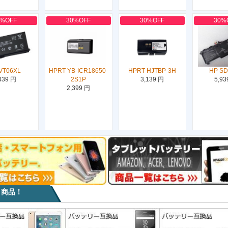
0%OFF
30%OFF
30%OFF
30%
VT06XL
HPRT YB-ICR18650-
HPRT HJTBP-3H
HP S
439 円
2S1P
3,139 円
5,93
2,399 円
目商品！