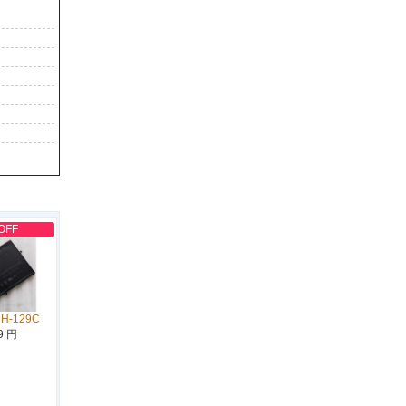
OFF
NH-129C
9 円