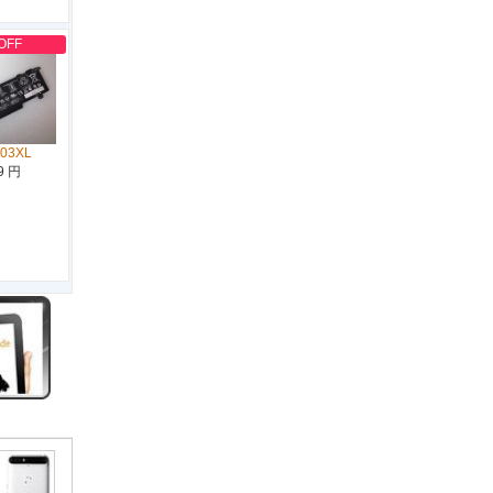
OFF
D03XL
9 円