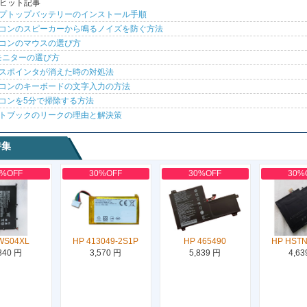
ヒット記事
プトップバッテリーのインストール手順
コンのスピーカーから鳴るノイズを防ぐ方法
コンのマウスの選び方
モニターの選び方
スポインタが消えた時の対処法
コンのキーボードの文字入力の方法
コンを5分で掃除する方法
トブックのリークの理由と解決策
特集
0%OFF
30%OFF
30%OFF
30%
WS04XL
HP 413049-2S1P
HP 465490
HP HST
840 円
3,570 円
5,839 円
4,63