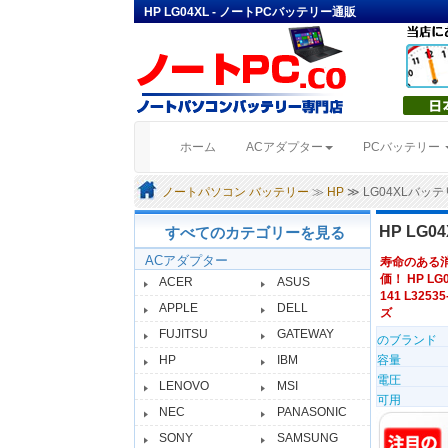
HP LG04XL - ノートPCバッテリー通販
(current)
ホーム
ACアダプター
PCバッテリー
ノートパソコン バッテリー
≫
HP
≫ LG04XLバッ
HP LG
すべてのカテゴリーを見る
ACアダプター
寿命のある
価！ HP LG
ACER
ASUS
141 L3253
APPLE
DELL
ズ
FUJITSU
GATEWAY
のブランド
HP
IBM
容量
電圧
LENOVO
MSI
可用
NEC
PANASONIC
SONY
SAMSUNG