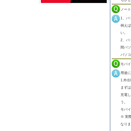
ノート
1、バ
例えば
い。
2、バ
間パソ
パソコ
モバイ
用途に
1.外
まずは
充電し
う。
モバイ
※ 実
なりま