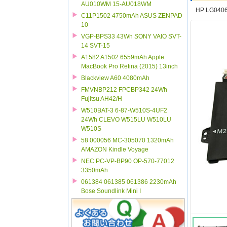
AU010WM 15-AU018WM
HP LG0406
C11P1502 4750mAh ASUS ZENPAD
10
VGP-BPS33 43Wh SONY VAIO SVT-
14 SVT-15
A1582 A1502 6559mAh Apple
MacBook Pro Retina (2015) 13inch
Blackview A60 4080mAh
FMVNBP212 FPCBP342 24Wh
Fujitsu AH42/H
W510BAT-3 6-87-W510S-4UF2
24Wh CLEVO W515LU W510LU
W510S
58 000056 MC-305070 1320mAh
AMAZON Kindle Voyage
NEC PC-VP-BP90 OP-570-77012
3350mAh
061384 061385 061386 2230mAh
Bose Soundlink Mini I