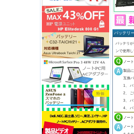
バッテリ
バッテリが
ンで使用し
ノート
製品に
互換バ
1、 
2、 
3、 
4、 
ノート
ノート
ちさせ