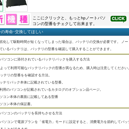
ここにクリックと、もっと
hp
ノートパソ
コンの型番をチェクして出来ます。
ーの寿命･交換してほしい
劣化して駆動時間が短くなってしまった場合は、バッテリの交換が必要です。 ノー
ているバッテリは、バッテリの型番を確認して購入することができます。
パソコンに添付されているバッテリパックを購入する方法
よって利用可能なバッテリパックの型番が異なるため、購入時は注意してください
ッテリの型番をを確認する方法。
バッテリパック本体に記載されている型番。
ご利用のパソコンが記載されているカタログのオプション品ページ。
パソコン本体の裏面に記載してある型番
パソコン本体の保証書。
パソコンのバッテリを長持ちさせる方法
パソコンで電源プランを「省電力」モードに設定すると、消費電力を節約してバッ
ることができます。