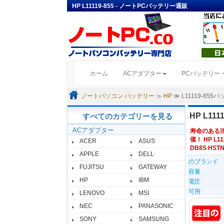
HP L11119-855 - ノートPCバッテリー通販
(current)
ホーム
ACアダプター
PCバッテリー
ノートパソコン バッテリー
≫
HP
≫ L11119-85
HP L11
すべてのカテゴリーを見る
ACアダプター
寿命のある
価！ HP L1
ACER
ASUS
DB8S HSTNN
APPLE
DELL
のブランド
FUJITSU
GATEWAY
容量
HP
IBM
電圧
可用
LENOVO
MSI
NEC
PANASONIC
SONY
SAMSUNG