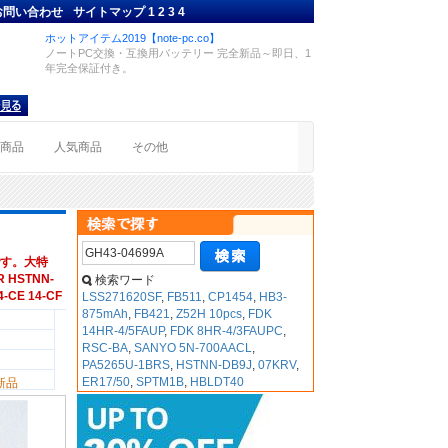
お問い合わせ
サイトマップ
1
2
3
4
ホットアイテム2019【note-pc.co】
ノートPC交換・互換用バッテリー 完全新品～即日、1
年完全保証付き。
着商品
人気商品
その他
す。大特
 HSTNN-
検索ワード
4-CE 14-CF
LSS271620SF
,
FB511
,
CP1454
,
HB3-
875mAh
,
FB421
,
Z52H 10pcs
,
FDK
14HR-4/5FAUP
,
FDK 8HR-4/3FAUPC
,
RSC-BA
,
SANYO 5N-700AACL
,
PA5265U-1BRS
,
HSTNN-DB9J
,
07KRV
,
ER17/50
,
SPTM1B
,
HBLDT40
新品