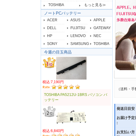
TOSHIBA
もっと見る≫
ノートPCバッテリー
ACER
ASUS
APPLE
DELL
FUJITSU
GATEWAY
HP
LENOVO
NEC
SONY
SAMSUNG
TOSHIBA
今週の目玉商品
税込:7,190円
（送料・手
TOSHIBA PA5212U-1BRS パソコン バ
ッテリー
発送日目安 
お届け予定
:
税込:6,840円
お支払い方