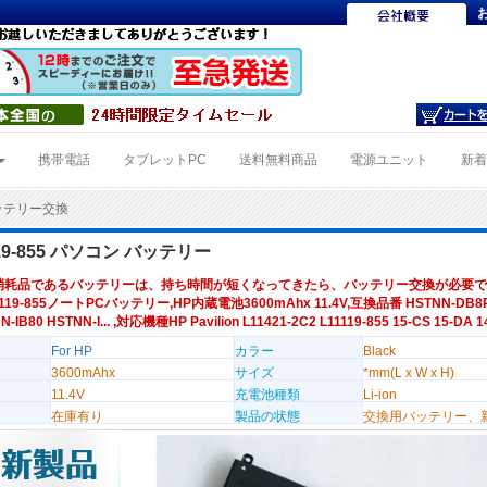
携帯電話
タブレットPC
送料無料商品
電源ユニット
新
5バッテリー交換
119-855 パソコン バッテリー
消耗品であるバッテリーは、持ち時間が短くなってきたら、バッテリー交換が必要で
1119-855ノートPCバッテリー,HP内蔵電池3600mAhx 11.4V,互換品番 HSTNN-DB8R
-IB80 HSTNN-I... ,対応機種HP Pavilion L11421-2C2 L11119-855 15-CS 15-DA 1
For HP
カラー
Black
3600mAhx
サイズ
*mm(L x W x H)
11.4V
充電池種類
Li-ion
在庫有り
製品の状態
交換用バッテリー、