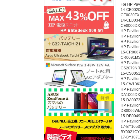
For HP Pav
14-CE0020
CE0030TX
14-CE0034
CE0006DX 
HP Pavili
HP Pavili
HP Pavili
HP Pavilio
15-CR008
CR0091MS
HP Pavili
CS2079NR
15-CS005
HP Pavilio
15-CW106
HP Pavili
DA1005DX
15-DA007
HP Pavili
DB0066WM
15-DB0049
HP Pavilio
17-BY1053
BY0021CY
17-BY1071