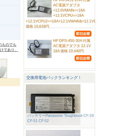
HP PA-3451-1HA 付属
AC電源アダプタ
+12.0VMAIN==18A
+12.1VCPU==18A
+12.1VCPU2==18A+12.1VMAIN&+12.1VCPU&+12.1VCPU2
価格 10,639円
。
HP DPS-450-30A 付属
のものでも
AC電源アダプタ 12.1V
けであり、
18A 価格 10,440円
交換用電池パックランキング！
バッテリーPanasonic Toughbook CF-29
CF-51 CF-52