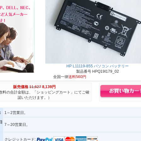
HP L11119-855 パソコン バッテリー
製品番号 HPQ19I179_02
全国一律
送料560円
販売価格
11,627
8,139円
数料の合計金額は、「ショッピングカート」にてご確
認いただけます。）
:
1～2営業日。
日
7～20営業日。
クレジットカード: