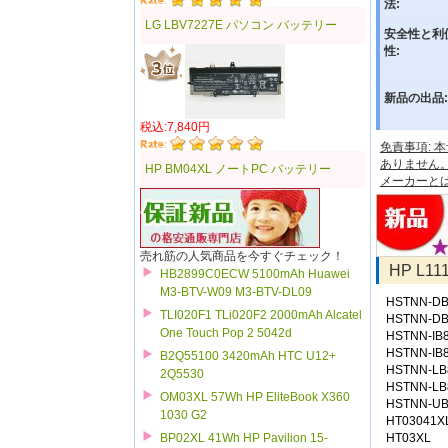
法:
LG LBV7227E パソコン バッテリー
安全性と利
性:
新品の出品:
税込:7,840円
免責事項:
ありません
HP BM04XL ノートPC バッテリー
メーカーと
売れ筋の人気商品を今すぐチェック！
HP L1
HB2899C0ECW 5100mAh Huawei
M3-BTV-W09 M3-BTV-DL09
HSTNN-D
TLI020F1 TLi020F2 2000mAh Alcatel
HSTNN-D
One Touch Pop 2 5042d
HSTNN-IB
HSTNN-IB
B2Q55100 3420mAh HTC U12+
HSTNN-LB
2Q5530
HSTNN-L
OM03XL 57Wh HP EliteBook X360
HSTNN-UB
1030 G2
HT03041X
HT03XL
BP02XL 41Wh HP Pavilion 15-