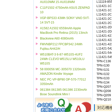
L11119-85
AU010WM 15-AU018WM
L11421-1C
C11P1502 4750mAh ASUS ZENPAD
L11421-1C
10
L11421-2C
VGP-BPS33 43Wh SONY VAIO SVT-
L11421-2C
14 SVT-15
L11421-2C
L11421-2D
A1582 A1502 6559mAh Apple
L11421-2D
MacBook Pro Retina (2015) 13inch
L11421-42
Blackview A60 4080mAh
L11421-42
L11421-42
FMVNBP212 FPCBP342 24Wh
L11421-54
Fujitsu AH42/H
L11421-54
W510BAT-3 6-87-W510S-4UF2
L11421-54
24Wh CLEVO W515LU W510LU
TPN-C136
W510S
TPN-I130
58 000056 MC-305070 1320mAh
TPN-I131
AMAZON Kindle Voyage
TPN-I132
TPN-I133
NEC PC-VP-BP90 OP-570-77012
TPN-I134
3350mAh
TPN-Q207
061384 061385 061386 2230mAh
TPN-Q208
Bose Soundlink Mini I
TPN-Q209
TPN-Q210
対応機