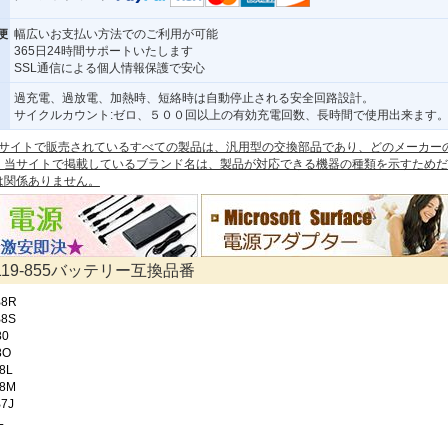
便
幅広いお支払い方法でのご利用が可能
365日24時間サポートいたします
SSL通信による個人情報保護で安心
過充電、過放電、加熱時、短絡時は自動停止される安全回路設計。
サイクルカウント:ゼロ、５００回以上の有効充電回数、長時間で使用出来ます
 本サイトで販売されているすべての製品は、汎用型の交換部品であり、どのメーカー
。当サイトで掲載しているブランド名は、製品が対応できる機器の種類を示すためだ
は関係ありません。
1119-855バッテリー互換品番
B8R
B8S
80
8O
8L
B8M
7J
L