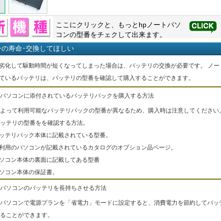
ここにクリックと、もっと
hp
ノートパソ
コンの型番をチェクして出来ます。
ーの寿命･交換してほしい
劣化して駆動時間が短くなってしまった場合は、バッテリの交換が必要です。 ノー
ているバッテリは、バッテリの型番を確認して購入することができます。
パソコンに添付されているバッテリパックを購入する方法
よって利用可能なバッテリパックの型番が異なるため、購入時は注意してください
ッテリの型番をを確認する方法。
バッテリパック本体に記載されている型番。
ご利用のパソコンが記載されているカタログのオプション品ページ。
パソコン本体の裏面に記載してある型番
パソコン本体の保証書。
パソコンのバッテリを長持ちさせる方法
パソコンで電源プランを「省電力」モードに設定すると、消費電力を節約してバッ
ることができます。