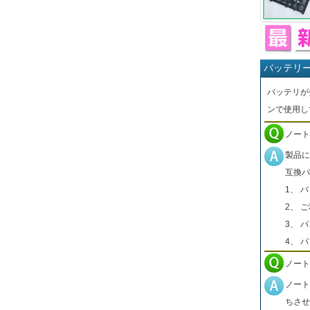
バッテリ
バッテリが
ンで使用し
ノート
製品に
互換バ
1、 
2、 
3、 
4、 
ノート
ノート
ちさせ