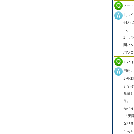
ノート
1、バ
例えば
い。
2、バ
間パソ
パソコ
モバイ
用途に
1.外
まずは
充電し
う。
モバイ
※ 実
なりま
もっと