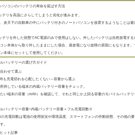
パソコンのバッテリの寿命を延ばす方法
ッテリを高温にさらしてしまうと劣化が進みます。
、炎天下の自動車の中にバッテリ付きのノートパソコンを放置するようなことは避
ッテリを外した状態でAC電源のみで使用はしない。外したバッテリは自然放電する
コン本体から取り外したままにした場合、過放電になり故障の原因にもなります。
ン本体にセットして使用してください。
ルバッテリーの選び方ガイド
合わせて選ぶ
出時も充電切れを心配したくない～容量から選ぶ
所持している端末の内蔵バッテリー容量をチェック。
たい端末の容量（mAh）を確認して、それと同じか上回る容量のモバイルバッテリ
ルバッテリー容量÷内蔵バッテリー容量＝フル充電回数※
際の充電回数は電池の使用状況や環境温度、スマートフォンの作動状態、その他の要
す。
ヒット記事