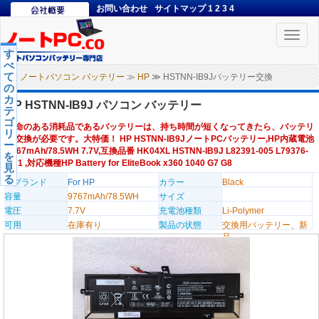
お問い合わせ
サイトマップ
1
2
3
4
Toggle
naviga
す
べ
て
ノートパソコン バッテリー
≫
HP
≫ HSTNN-IB9Jバッテリー交換
の
カ
HP HSTNN-IB9J パソコン バッテリー
テ
ゴ
寿命のある消耗品であるバッテリーは、持ち時間が短くなってきたら、バッテリ
リ
ー交換が必要です。大特価！ HP HSTNN-IB9JノートPCバッテリー,HP内蔵電池
ー
9767mAh/78.5WH 7.7V,互換品番 HK04XL HSTNN-IB9J L82391-005 L79376-
を
1B1 ,対応機種HP Battery for EliteBook x360 1040 G7 G8
見
る
のブランド
For HP
カラー
Black
容量
9767mAh/78.5WH
サイズ
電圧
7.7V
充電池種類
Li-Polymer
可用
在庫有り
製品の状態
交換用バッテリー、新
品