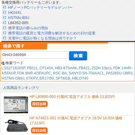
各種交換用バッテリーもございます。
HPノートPCバッテリーモデルナンバー
HK04XL
HSTNN-IB9J
L84352-005
携帯電話の膨らみの理由
携帯電話の暖房と電力消費を解決するための10の提案
充電中に電話が熱くなる理由は何ですか？
検索ワード
LSS271620SF
,
FB511
,
CP1454
,
HB3-875mAh
,
FB421
,
Z52H 10pcs
,
FDK 14HR-
4/5FAUP
,
FDK 8HR-4/3FAUPC
,
RSC-BA
,
SANYO 5N-700AACL
,
PA5265U-1BRS
,
HSTNN-DB9J
,
07KRV
,
ER17/50
,
SPTM1B
,
HBLDT40
人気商品ランキングリ
HP L80890-003 付属AC電源アダプタ 価格 13,820円
HP N74821-001 付属AC電源アダプタ 19.5V 16.92A 価格
17,519円