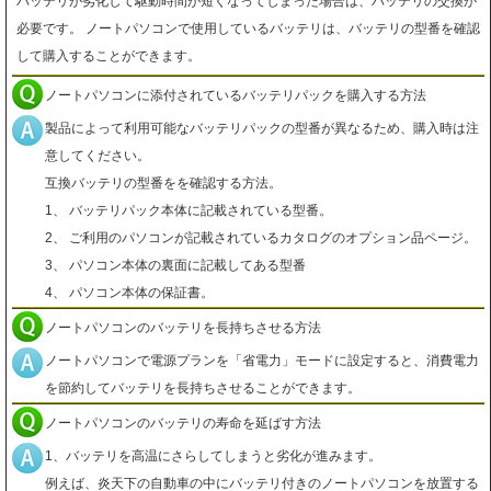
バッテリが劣化して駆動時間が短くなってしまった場合は、バッテリの交換が
必要です。 ノートパソコンで使用しているバッテリは、バッテリの型番を確認
して購入することができます。
ノートパソコンに添付されているバッテリパックを購入する方法
製品によって利用可能なバッテリパックの型番が異なるため、購入時は注
意してください。
互換バッテリの型番をを確認する方法。
1、 バッテリパック本体に記載されている型番。
2、 ご利用のパソコンが記載されているカタログのオプション品ページ。
3、 パソコン本体の裏面に記載してある型番
4、 パソコン本体の保証書。
ノートパソコンのバッテリを長持ちさせる方法
ノートパソコンで電源プランを「省電力」モードに設定すると、消費電力
を節約してバッテリを長持ちさせることができます。
ノートパソコンのバッテリの寿命を延ばす方法
1、バッテリを高温にさらしてしまうと劣化が進みます。
例えば、炎天下の自動車の中にバッテリ付きのノートパソコンを放置する