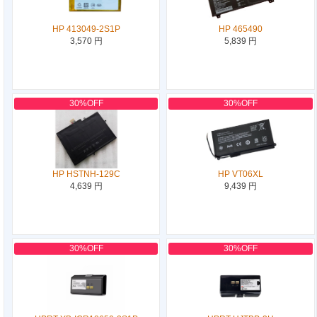
HP 413049-2S1P
HP 465490
3,570 円
5,839 円
30%OFF
30%OFF
HP HSTNH-129C
HP VT06XL
4,639 円
9,439 円
30%OFF
30%OFF