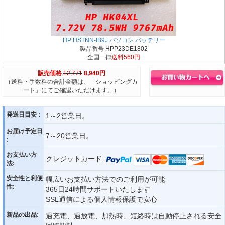
HP HSTNN-IB9J パソコン バッテリー
製品番号 HPP23DE1802
全国一律
送料560円
販売価格
12,771
8,940円
（送料・手数料の合計金額は、「ショッピングカ
ート」にてご確認いただけます。）
発送日目安 :
1～2営業日。
お届け予定日
7～20営業日。
:
お支払い方
クレジットカード:
法:
安全性と利便
幅広いお支払い方法でのご利用が可能
性:
365日24時間サポートいたします
SSL通信による個人情報保護で安心
新品の出品:
過充電、過放電、加熱時、短絡時は自動停止される安全