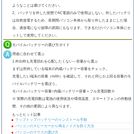
ようなことは避けてください。
2、バッテリを外した状態でAC電源のみで使用はしない。外したバッテリ
は自然放電するため、長期間パソコン本体から取り外したままにした場
合、過放電になり故障の原因にもなります。できるだけパソコン本体にセ
ットして使用してください。
モバイルバッテリーの選び方ガイド
用途に合わせて選ぶ
1.外出時も充電切れを心配したくない～容量から選ぶ
まずは所持している端末の内蔵バッテリー容量をチェック。
充電したい端末の容量（mAh）を確認して、それと同じか上回る容量のモ
バイルバッテリーを選ぼう。
モバイルバッテリー容量÷内蔵バッテリー容量＝フル充電回数※
※ 実際の充電回数は電池の使用状況や環境温度、スマートフォンの作動状
態、その他の要因により異なります。
もっとヒット記事
ラップトップバッテリーのインストール手順
パソコンのスピーカーから鳴るノイズを防ぐ方法
パソコンのマウスの選び方