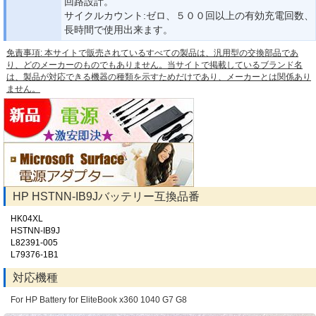
回路設計。
サイクルカウント:ゼロ、５００回以上の有効充電回数、
長時間で使用出来ます。
免責事項: 本サイトで販売されているすべての製品は、汎用型の交換部品であ
り、どのメーカーのものでもありません。当サイトで掲載しているブランド名
は、製品が対応できる機器の種類を示すためだけであり、メーカーとは関係あり
ません。
HP HSTNN-IB9Jバッテリー互換品番
HK04XL
HSTNN-IB9J
L82391-005
L79376-1B1
対応機種
For HP Battery for EliteBook x360 1040 G7 G8