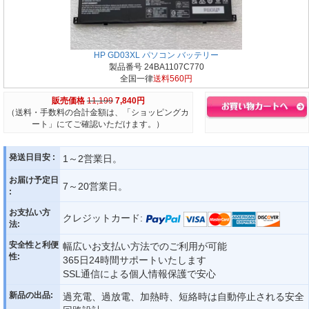
HP GD03XL パソコン バッテリー
製品番号 24BA1107C770
全国一律
送料560円
販売価格
11,199
7,840円
（送料・手数料の合計金額は、「ショッピングカ
ート」にてご確認いただけます。）
発送日目安 :
1～2営業日。
お届け予定日
7～20営業日。
:
お支払い方
クレジットカード:
法:
安全性と利便
幅広いお支払い方法でのご利用が可能
性:
365日24時間サポートいたします
SSL通信による個人情報保護で安心
新品の出品:
過充電、過放電、加熱時、短絡時は自動停止される安全