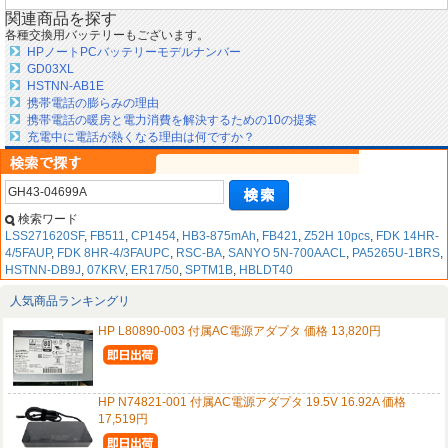
関連商品を探す
各種交換用バッテリーもございます。
HPノートPCバッテリーモデルナンバー
GD03XL
HSTNN-AB1E
携帯電話の膨らみの理由
携帯電話の暖房と電力消費を解決するための10の提案
充電中に電話が熱くなる理由は何ですか？
検索ワード
LSS271620SF
,
FB511
,
CP1454
,
HB3-875mAh
,
FB421
,
Z52H 10pcs
,
FDK 14HR-
4/5FAUP
,
FDK 8HR-4/3FAUPC
,
RSC-BA
,
SANYO 5N-700AACL
,
PA5265U-1BRS
,
HSTNN-DB9J
,
07KRV
,
ER17/50
,
SPTM1B
,
HBLDT40
人気商品ランキングリ
HP L80890-003 付属AC電源アダプタ 価格 13,820円
HP N74821-001 付属AC電源アダプタ 19.5V 16.92A 価格
17,519円