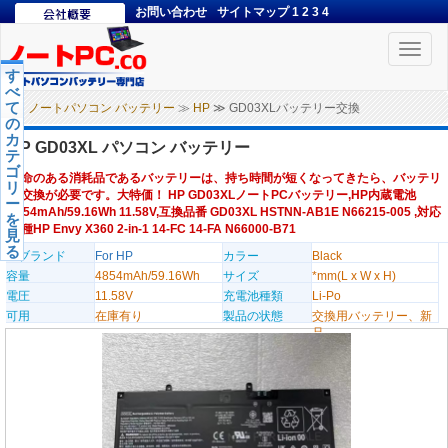
お問い合わせ
サイトマップ
1
2
3
4
Toggle
naviga
す
べ
て
ノートパソコン バッテリー
≫
HP
≫ GD03XLバッテリー交換
の
カ
HP GD03XL パソコン バッテリー
テ
ゴ
寿命のある消耗品であるバッテリーは、持ち時間が短くなってきたら、バッテリ
リ
ー交換が必要です。大特価！ HP GD03XLノートPCバッテリー,HP内蔵電池
ー
4854mAh/59.16Wh 11.58V,互換品番 GD03XL HSTNN-AB1E N66215-005 ,対応
を
機種HP Envy X360 2-in-1 14-FC 14-FA N66000-B71
見
る
のブランド
For HP
カラー
Black
容量
4854mAh/59.16Wh
サイズ
*mm(L x W x H)
電圧
11.58V
充電池種類
Li-Po
可用
在庫有り
製品の状態
交換用バッテリー、新
品