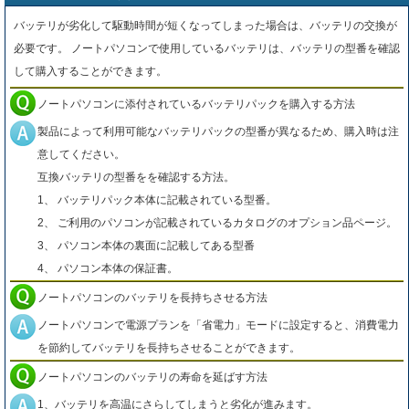
バッテリが劣化して駆動時間が短くなってしまった場合は、バッテリの交換が
必要です。 ノートパソコンで使用しているバッテリは、バッテリの型番を確認
して購入することができます。
ノートパソコンに添付されているバッテリパックを購入する方法
製品によって利用可能なバッテリパックの型番が異なるため、購入時は注
意してください。
互換バッテリの型番をを確認する方法。
1、 バッテリパック本体に記載されている型番。
2、 ご利用のパソコンが記載されているカタログのオプション品ページ。
3、 パソコン本体の裏面に記載してある型番
4、 パソコン本体の保証書。
ノートパソコンのバッテリを長持ちさせる方法
ノートパソコンで電源プランを「省電力」モードに設定すると、消費電力
を節約してバッテリを長持ちさせることができます。
ノートパソコンのバッテリの寿命を延ばす方法
1、バッテリを高温にさらしてしまうと劣化が進みます。