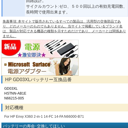
回路設計。
サイクルカウント:ゼロ、５００回以上の有効充電回数、
長時間で使用出来ます。
免責事項: 本サイトで販売されているすべての製品は、汎用型の交換部品であ
り、どのメーカーのものでもありません。当サイトで掲載しているブランド名
は、製品が対応できる機器の種類を示すためだけであり、メーカーとは関係あり
ません。
HP GD03XLバッテリー互換品番
GD03XL
HSTNN-AB1E
N66215-005
対応機種
For HP Envy X360 2-in-1 14-FC 14-FA N66000-B71
バッテリーの寿命･交換してほしい