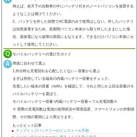
例えば、炎天下の自動車の中にバッテリ付きのノートパソコンを放置する
ようなことは避けてください。
2、バッテリを外した状態でAC電源のみで使用はしない。外したバッテリ
は自然放電するため、長期間パソコン本体から取り外したままにした場
合、過放電になり故障の原因にもなります。できるだけパソコン本体にセ
ットして使用してください。
モバイルバッテリーの選び方ガイド
用途に合わせて選ぶ
1.外出時も充電切れを心配したくない～容量から選ぶ
まずは所持している端末の内蔵バッテリー容量をチェック。
充電したい端末の容量（mAh）を確認して、それと同じか上回る容量のモ
バイルバッテリーを選ぼう。
モバイルバッテリー容量÷内蔵バッテリー容量＝フル充電回数※
※ 実際の充電回数は電池の使用状況や環境温度、スマートフォンの作動状
態、その他の要因により異なります。
もっとヒット記事
ラップトップバッテリーのインストール手順