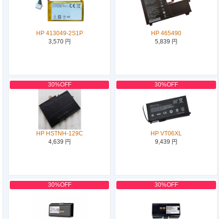
HP 413049-2S1P
HP 465490
3,570 円
5,839 円
30%OFF
30%OFF
HP HSTNH-129C
HP VT06XL
4,639 円
9,439 円
30%OFF
30%OFF