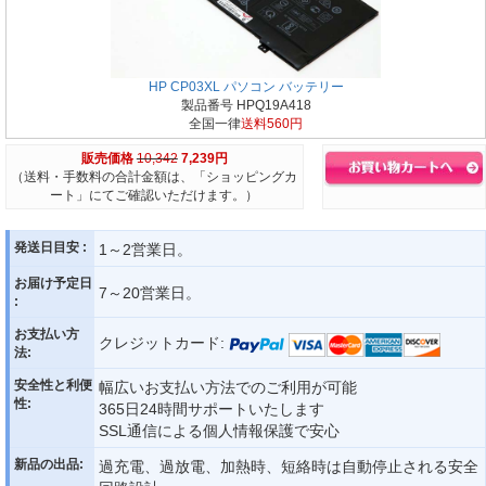
HP CP03XL パソコン バッテリー
製品番号 HPQ19A418
全国一律
送料560円
販売価格
10,342
7,239円
（送料・手数料の合計金額は、「ショッピングカ
ート」にてご確認いただけます。）
発送日目安 :
1～2営業日。
お届け予定日
7～20営業日。
:
お支払い方
クレジットカード:
法:
安全性と利便
幅広いお支払い方法でのご利用が可能
性:
365日24時間サポートいたします
SSL通信による個人情報保護で安心
新品の出品:
過充電、過放電、加熱時、短絡時は自動停止される安全