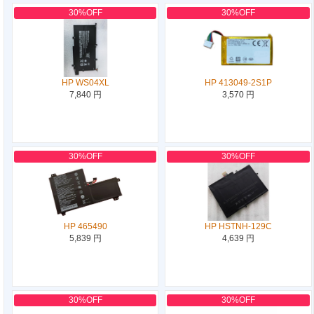
30%OFF
30%OFF
HP WS04XL
HP 413049-2S1P
7,840 円
3,570 円
30%OFF
30%OFF
HP 465490
HP HSTNH-129C
5,839 円
4,639 円
30%OFF
30%OFF