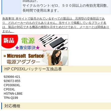
回路設計。
サイクルカウント:ゼロ、５００回以上の有効充電回数、
長時間で使用出来ます。
免責事項: 本サイトで販売されているすべての製品は、汎用型の交換部品であ
り、どのメーカーのものでもありません。当サイトで掲載しているブランド名
は、製品が対応できる機器の種類を示すためだけであり、メーカーとは関係あり
ません。
HP CP03XLバッテリー互換品番
929066-421
929072-855
CP03060XL
CP03XL
HSTNN-LB8E
TPN-Q199
対応機種