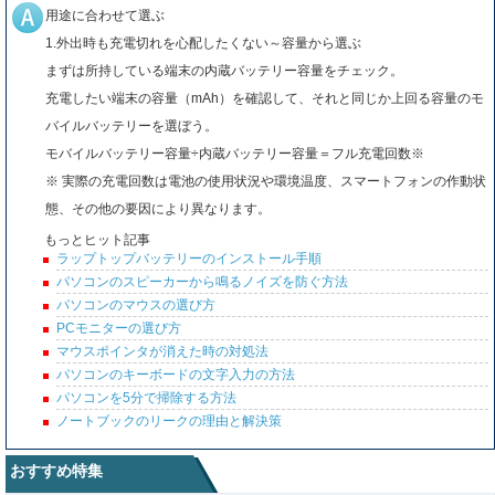
用途に合わせて選ぶ
1.外出時も充電切れを心配したくない～容量から選ぶ
まずは所持している端末の内蔵バッテリー容量をチェック。
充電したい端末の容量（mAh）を確認して、それと同じか上回る容量のモ
バイルバッテリーを選ぼう。
モバイルバッテリー容量÷内蔵バッテリー容量＝フル充電回数※
※ 実際の充電回数は電池の使用状況や環境温度、スマートフォンの作動状
態、その他の要因により異なります。
もっとヒット記事
ラップトップバッテリーのインストール手順
パソコンのスピーカーから鳴るノイズを防ぐ方法
パソコンのマウスの選び方
PCモニターの選び方
マウスポインタが消えた時の対処法
パソコンのキーボードの文字入力の方法
パソコンを5分で掃除する方法
ノートブックのリークの理由と解決策
おすすめ特集