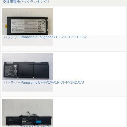
交換用電池パックランキング！
バッテリーPanasonic Toughbook CF-29 CF-51 CF-52
バッテリーPanasonic CF-FV1/FV1R CF-FV1RDAVS