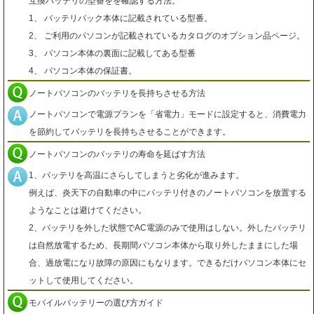
互換バッテリの型番をを確認する方法。
1、 バッテリパック本体に記載されている型番。
2、 ご利用のパソコンが記載されているカタログのオプション品ページ。
3、 パソコン本体の裏面に記載してある型番
4、 パソコン本体の保証書。
ノートパソコンのバッテリを長持ちさせる方法
ノートパソコンで電源プランを「省電力」モードに設定すると、消費電力
を節約してバッテリを長持ちさせることができます。
ノートパソコンのバッテリの寿命を延ばす方法
1、バッテリを高温にさらしてしまうと劣化が進みます。
例えば、炎天下の自動車の中にバッテリ付きのノートパソコンを放置する
ようなことは避けてください。
2、バッテリを外した状態でAC電源のみで使用はしない。外したバッテリ
は自然放電するため、長期間パソコン本体から取り外したままにした場
合、過放電になり故障の原因にもなります。できるだけパソコン本体にセ
ットして使用してください。
モバイルバッテリーの選び方ガイド