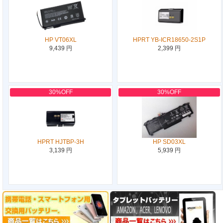
HP VT06XL
HPRT YB-ICR18650-2S1P
9,439 円
2,399 円
30%OFF
30%OFF
HPRT HJTBP-3H
HP SD03XL
3,139 円
5,939 円