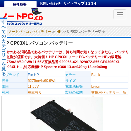
お問い合わせ
サイトマップ
1
2
3
4
Toggle
naviga
す
べ
て
ノートパソコン バッテリー
≫
HP
≫ CP03XLバッテリー交換
の
カ
HP CP03XL パソコン バッテリー
テ
ゴ
寿命のある消耗品であるバッテリーは、持ち時間が短くなってきたら、バッテリ
リ
ー交換が必要です。大特価！ HP CP03XLノートPCバッテリー,HP内蔵電池
ー
5275mAh/60.9Wh 11.55V,互換品番 929066-421 929072-855 CP03060XL
を
CP03XL H... ,対応機種HP Spectre x360 13-ae049ng 13-ae040ng
見
る
のブランド
For HP
カラー
Black
容量
5275mAh/60.9Wh
サイズ
電圧
11.55V
充電池種類
Li-ion
可用
在庫有り
製品の状態
交換用バッテリー、新
品