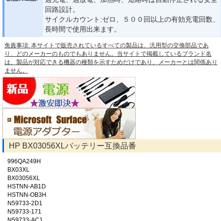
回路設計。
サイクルカウント:ゼロ、５００回以上の有効充電回数、
長時間で使用出来ます。
免責事項: 本サイトで販売されているすべての製品は、汎用型の交換部品であ
り、どのメーカーのものでもありません。当サイトで掲載しているブランド名
は、製品が対応できる機器の種類を示すためだけであり、メーカーとは関係あり
ません。
HP BX03056XLバッテリー互換品番
996QA249H
BX03XL
BX03056XL
HSTNN-AB1D
HSTNN-OB3H
N59733-2D1
N59733-171
N59733-AC1