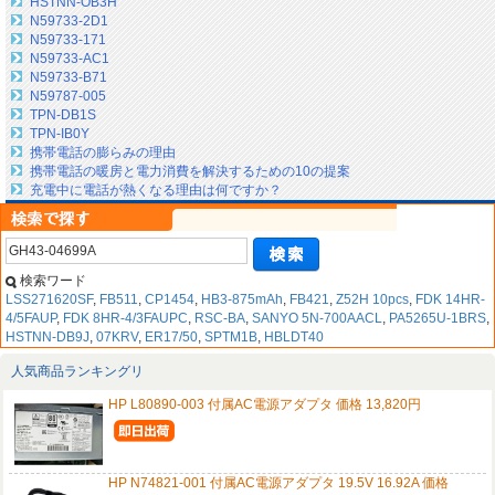
HSTNN-OB3H
N59733-2D1
N59733-171
N59733-AC1
N59733-B71
N59787-005
TPN-DB1S
TPN-IB0Y
携帯電話の膨らみの理由
携帯電話の暖房と電力消費を解決するための10の提案
充電中に電話が熱くなる理由は何ですか？
検索ワード
LSS271620SF
,
FB511
,
CP1454
,
HB3-875mAh
,
FB421
,
Z52H 10pcs
,
FDK 14HR-
4/5FAUP
,
FDK 8HR-4/3FAUPC
,
RSC-BA
,
SANYO 5N-700AACL
,
PA5265U-1BRS
,
HSTNN-DB9J
,
07KRV
,
ER17/50
,
SPTM1B
,
HBLDT40
人気商品ランキングリ
HP L80890-003 付属AC電源アダプタ 価格 13,820円
HP N74821-001 付属AC電源アダプタ 19.5V 16.92A 価格