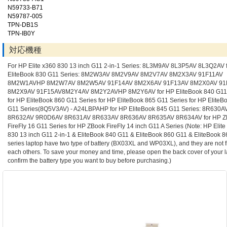
N59733-B71
N59787-005
TPN-DB1S
TPN-IB0Y
対応機種
For HP Elite x360 830 13 inch G11 2-in-1 Series: 8L3M9AV 8L3P5AV 8L3Q2AV 
EliteBook 830 G11 Series: 8M2W3AV 8M2V9AV 8M2V7AV 8M2X3AV 91F11AV
8M2W1AVHP 8M2W7AV 8M2W5AV 91F14AV 8M2X6AV 91F13AV 8M2X0AV 91
8M2X9AV 91F15AV8M2Y4AV 8M2Y2AVHP 8M2Y6AV for HP EliteBook 840 G11 
for HP EliteBook 860 G11 Series for HP EliteBook 865 G11 Series for HP EliteB
G11 Series(8Q5V3AV) - A24LBPAHP for HP EliteBook 845 G11 Series: 8R630A
8R632AV 9R0D6AV 8R631AV 8R633AV 8R636AV 8R635AV 8R634AV for HP Z
FireFly 16 G11 Series for HP ZBook FireFly 14 inch G11 A Series (Note: HP Elite
830 13 inch G11 2-in-1 & EliteBook 840 G11 & EliteBook 860 G11 & EliteBook 
series laptop have two type of battery (BX03XL and WP03XL), and they are not fi
each others. To save your money and time, please open the back cover of your l
confirm the battery type you want to buy before purchasing.)