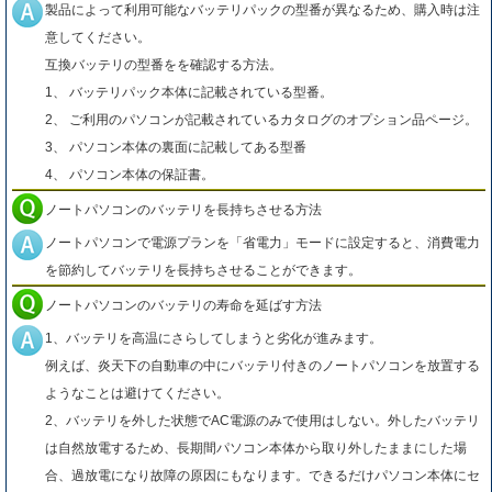
製品によって利用可能なバッテリパックの型番が異なるため、購入時は注
意してください。
互換バッテリの型番をを確認する方法。
1、 バッテリパック本体に記載されている型番。
2、 ご利用のパソコンが記載されているカタログのオプション品ページ。
3、 パソコン本体の裏面に記載してある型番
4、 パソコン本体の保証書。
ノートパソコンのバッテリを長持ちさせる方法
ノートパソコンで電源プランを「省電力」モードに設定すると、消費電力
を節約してバッテリを長持ちさせることができます。
ノートパソコンのバッテリの寿命を延ばす方法
1、バッテリを高温にさらしてしまうと劣化が進みます。
例えば、炎天下の自動車の中にバッテリ付きのノートパソコンを放置する
ようなことは避けてください。
2、バッテリを外した状態でAC電源のみで使用はしない。外したバッテリ
は自然放電するため、長期間パソコン本体から取り外したままにした場
合、過放電になり故障の原因にもなります。できるだけパソコン本体にセ