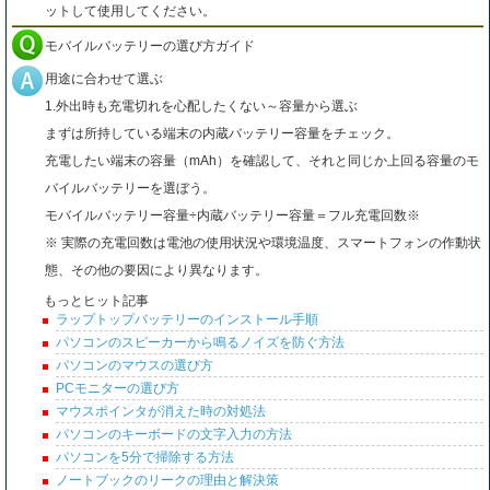
ットして使用してください。
モバイルバッテリーの選び方ガイド
用途に合わせて選ぶ
1.外出時も充電切れを心配したくない～容量から選ぶ
まずは所持している端末の内蔵バッテリー容量をチェック。
充電したい端末の容量（mAh）を確認して、それと同じか上回る容量のモ
バイルバッテリーを選ぼう。
モバイルバッテリー容量÷内蔵バッテリー容量＝フル充電回数※
※ 実際の充電回数は電池の使用状況や環境温度、スマートフォンの作動状
態、その他の要因により異なります。
もっとヒット記事
ラップトップバッテリーのインストール手順
パソコンのスピーカーから鳴るノイズを防ぐ方法
パソコンのマウスの選び方
PCモニターの選び方
マウスポインタが消えた時の対処法
パソコンのキーボードの文字入力の方法
パソコンを5分で掃除する方法
ノートブックのリークの理由と解決策