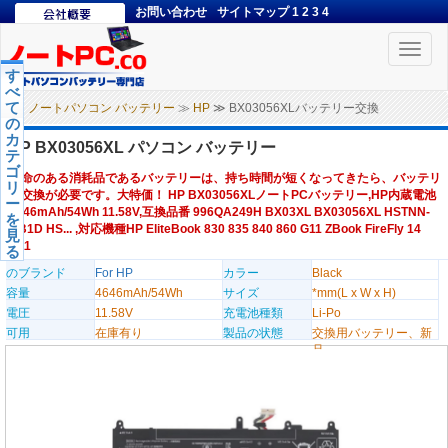
お問い合わせ
サイトマップ
1
2
3
4
Toggle
naviga
す
べ
て
ノートパソコン バッテリー
≫
HP
≫ BX03056XLバッテリー交換
の
カ
HP BX03056XL パソコン バッテリー
テ
ゴ
寿命のある消耗品であるバッテリーは、持ち時間が短くなってきたら、バッテリ
リ
ー交換が必要です。大特価！ HP BX03056XLノートPCバッテリー,HP内蔵電池
ー
4646mAh/54Wh 11.58V,互換品番 996QA249H BX03XL BX03056XL HSTNN-
を
AB1D HS... ,対応機種HP EliteBook 830 835 840 860 G11 ZBook FireFly 14
見
G11
る
のブランド
For HP
カラー
Black
容量
4646mAh/54Wh
サイズ
*mm(L x W x H)
電圧
11.58V
充電池種類
Li-Po
可用
在庫有り
製品の状態
交換用バッテリー、新
品