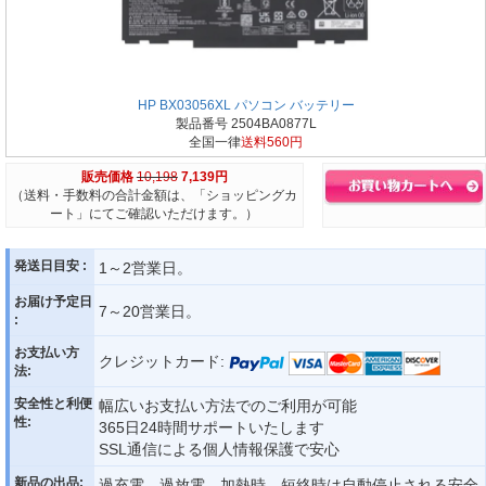
HP BX03056XL パソコン バッテリー
製品番号 2504BA0877L
全国一律
送料560円
販売価格
10,198
7,139円
（送料・手数料の合計金額は、「ショッピングカ
ート」にてご確認いただけます。）
発送日目安 :
1～2営業日。
お届け予定日
7～20営業日。
:
お支払い方
クレジットカード:
法:
安全性と利便
幅広いお支払い方法でのご利用が可能
性:
365日24時間サポートいたします
SSL通信による個人情報保護で安心
新品の出品:
過充電、過放電、加熱時、短絡時は自動停止される安全