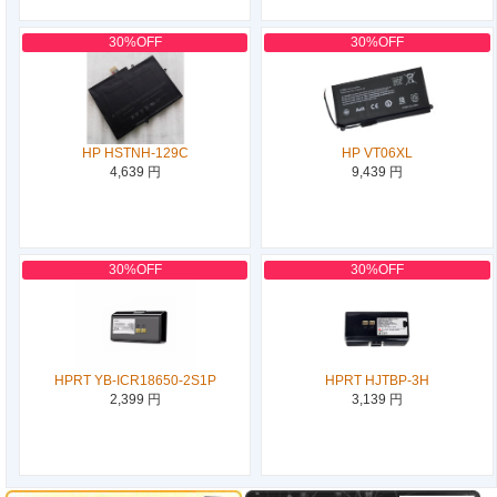
30%OFF
30%OFF
HP HSTNH-129C
HP VT06XL
4,639 円
9,439 円
30%OFF
30%OFF
HPRT YB-ICR18650-2S1P
HPRT HJTBP-3H
2,399 円
3,139 円