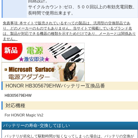
回路設計。
サイクルカウント:ゼロ、５００回以上の有効充電回数、
長時間で使用出来ます。
免責事項: 本サイトで販売されているすべての製品は、汎用型の交換部品であ
り、どのメーカーのものでもありません。当サイトで掲載しているブランド名
は、製品が対応できる機器の種類を示すためだけであり、メーカーとは関係あり
ません。
HONOR HB305679EHWバッテリー互換品番
HB305679EHW
対応機種
For HONOR Magic Vs2
バッテリーの寿命･交換してほしい
バッテリが劣化して駆動時間が短くなってしまった場合は、バッテリの交換が