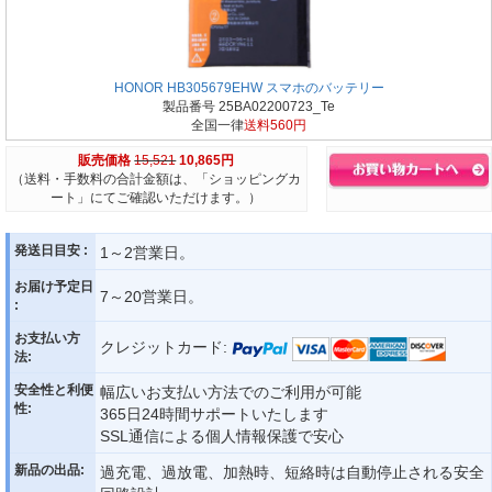
HONOR HB305679EHW スマホのバッテリー
製品番号 25BA02200723_Te
全国一律
送料560円
販売価格
15,521
10,865円
（送料・手数料の合計金額は、「ショッピングカ
ート」にてご確認いただけます。）
発送日目安 :
1～2営業日。
お届け予定日
7～20営業日。
:
お支払い方
クレジットカード:
法:
安全性と利便
幅広いお支払い方法でのご利用が可能
性:
365日24時間サポートいたします
SSL通信による個人情報保護で安心
新品の出品:
過充電、過放電、加熱時、短絡時は自動停止される安全