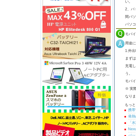
い。
2、バ
間パソ
パソコ
モバイ
用途に
1.外
まずは
充電し
う。
モバイ
※ 実
なりま
もっと
携帯
発熱
「水
Ne
バッ