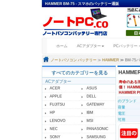
HAMMER BM-75 - スマホのバッテリー通販
(current)
ホーム
ACアダプター
PCバッテリー
ノートパソコン バッテリー
≫
HAMMER
≫ BM-7
HAMME
すべてのカテゴリーを見る
ACアダプター
寿命のある
価！ HAMM
ACER
ASUS
HAMMER P
APPLE
DELL
のブランド
FUJITSU
GATEWAY
容量
HP
IBM
電圧
可用
LENOVO
MSI
NEC
PANASONIC
SONY
SAMSUNG