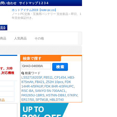
お問い合わせ
サイトマップ
1
2
3
4
ホットアイテム2019【note-pc.co】
ノートPC交換・互換用バッテリー 完全新品～即日、1
年完全保証付き。
着商品
人気商品
その他
す。大特
5 ,対応機種
検索ワード
LSS271620SF
,
FB511
,
CP1454
,
HB3-
875mAh
,
FB421
,
Z52H 10pcs
,
FDK
14HR-4/5FAUP
,
FDK 8HR-4/3FAUPC
,
RSC-BA
,
SANYO 5N-700AACL
,
PA5265U-1BRS
,
HSTNN-DB9J
,
07KRV
,
ER17/50
,
SPTM1B
,
HBLDT40
新品