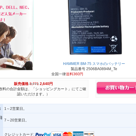
HAMMER BM-75 スマホのバッテリー
製品番号 2506BA0894M_Te
全国一律
送料360円
販売価格
3,771
2,640円
数料の合計金額は、「ショッピングカート」にてご確
認いただけます。）
:
1～2営業日。
日
7～20営業日。
クレジットカード: