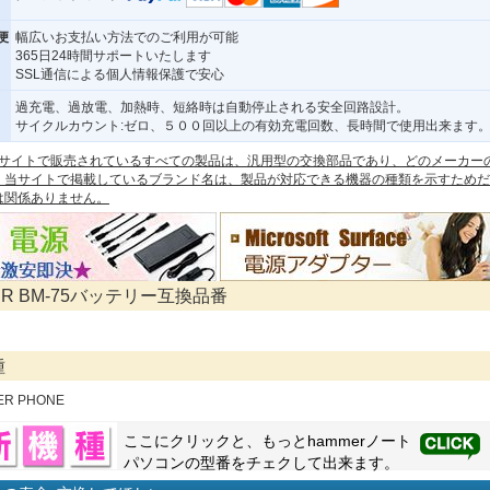
便
幅広いお支払い方法でのご利用が可能
365日24時間サポートいたします
SSL通信による個人情報保護で安心
過充電、過放電、加熱時、短絡時は自動停止される安全回路設計。
サイクルカウント:ゼロ、５００回以上の有効充電回数、長時間で使用出来ます
 本サイトで販売されているすべての製品は、汎用型の交換部品であり、どのメーカー
。当サイトで掲載しているブランド名は、製品が対応できる機器の種類を示すためだ
は関係ありません。
ER BM-75バッテリー互換品番
種
ER PHONE
ここにクリックと、もっと
hammer
ノート
パソコンの型番をチェクして出来ます。