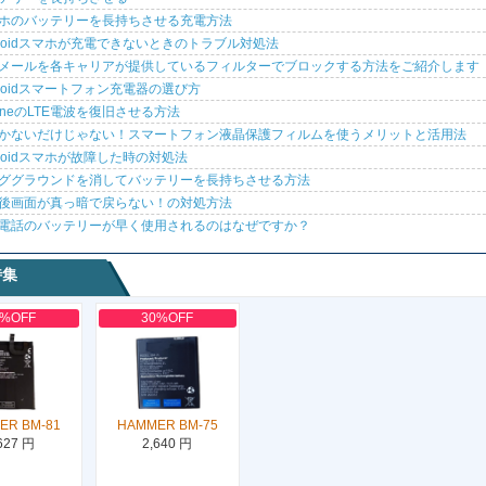
ホのバッテリーを長持ちさせる充電方法
droidスマホが充電できないときのトラブル対処法
メールを各キャリアが提供しているフィルターでブロックする方法をご紹介します
droidスマートフォン充電器の選び方
honeのLTE電波を復旧させる方法
かないだけじゃない！スマートフォン液晶保護フィルムを使うメリットと活用法
droidスマホが故障した時の対処法
ググラウンドを消してバッテリーを長持ちさせる方法
後画面が真っ暗で戻らない！の対処方法
電話のバッテリーが早く使用されるのはなぜですか？
特集
0%OFF
30%OFF
ER BM-81
HAMMER BM-75
627 円
2,640 円