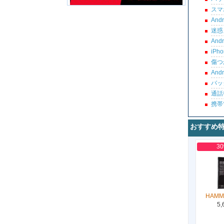
スマ
An
迷惑
An
iP
傷つ
An
バッ
通話
携帯
おすすめ
3
HAMM
5,