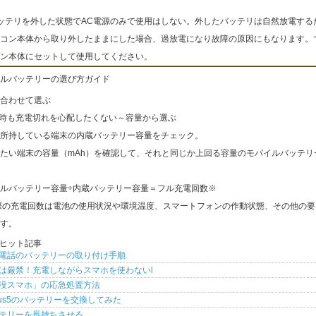
ッテリを外した状態でAC電源のみで使用はしない。外したバッテリは自然放電する
コン本体から取り外したままにした場合、過放電になり故障の原因にもなります。
ン本体にセットして使用してください。
ルバッテリーの選び方ガイド
合わせて選ぶ
出時も充電切れを心配したくない～容量から選ぶ
所持している端末の内蔵バッテリー容量をチェック。
たい端末の容量（mAh）を確認して、それと同じか上回る容量のモバイルバッテリ
ルバッテリー容量÷内蔵バッテリー容量＝フル充電回数※
際の充電回数は電池の使用状況や環境温度、スマートフォンの作動状態、その他の要
す。
ヒット記事
電話のバッテリーの取り付け手順
は厳禁！充電しながらスマホを使わないl
没スマホ」の応急処置方法
xus5のバッテリーを交換してみた
テリーを長持ちさせる