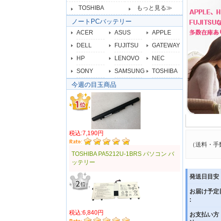
TOSHIBA
もっと見る≫
ノートPCバッテリー
ACER
ASUS
APPLE
DELL
FUJITSU
GATEWAY
HP
LENOVO
NEC
SONY
SAMSUNG
TOSHIBA
今週の目玉商品
税込:7,190円
（送料・手
TOSHIBA PA5212U-1BRS パソコン バ
ッテリー
発送日目安 
お届け予定
:
税込:6,840円
お支払い方