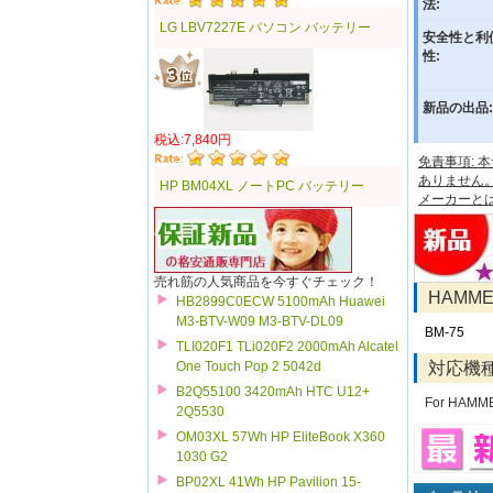
法:
LG LBV7227E パソコン バッテリー
安全性と利
性:
新品の出品:
税込:7,840円
免責事項:
ありません
HP BM04XL ノートPC バッテリー
メーカーと
売れ筋の人気商品を今すぐチェック！
HAMM
HB2899C0ECW 5100mAh Huawei
M3-BTV-W09 M3-BTV-DL09
BM-75
TLI020F1 TLi020F2 2000mAh Alcatel
対応機
One Touch Pop 2 5042d
B2Q55100 3420mAh HTC U12+
For HAMM
2Q5530
OM03XL 57Wh HP EliteBook X360
1030 G2
BP02XL 41Wh HP Pavilion 15-