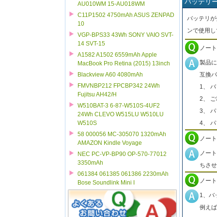
バッテリ
AU010WM 15-AU018WM
C11P1502 4750mAh ASUS ZENPAD
バッテリが
10
ンで使用し
VGP-BPS33 43Wh SONY VAIO SVT-
14 SVT-15
ノート
A1582 A1502 6559mAh Apple
製品に
MacBook Pro Retina (2015) 13inch
互換バ
Blackview A60 4080mAh
FMVNBP212 FPCBP342 24Wh
1、 
Fujitsu AH42/H
2、 
W510BAT-3 6-87-W510S-4UF2
3、 
24Wh CLEVO W515LU W510LU
4、 
W510S
58 000056 MC-305070 1320mAh
ノート
AMAZON Kindle Voyage
ノート
NEC PC-VP-BP90 OP-570-77012
3350mAh
ちさせ
061384 061385 061386 2230mAh
ノート
Bose Soundlink Mini I
1、バ
例えば