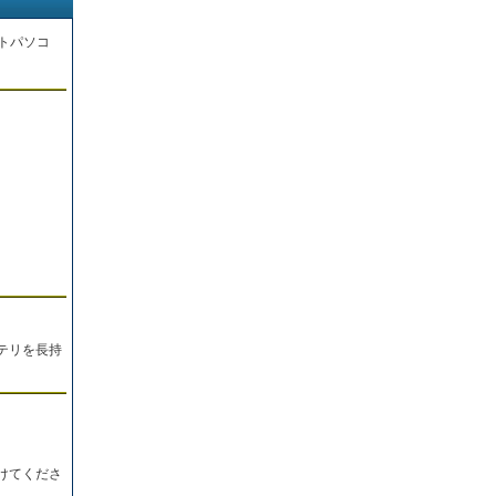
トパソコ
。
テリを長持
けてくださ