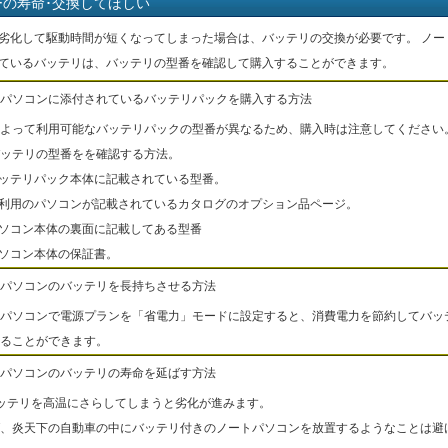
ーの寿命･交換してほしい
劣化して駆動時間が短くなってしまった場合は、バッテリの交換が必要です。 ノー
ているバッテリは、バッテリの型番を確認して購入することができます。
パソコンに添付されているバッテリパックを購入する方法
よって利用可能なバッテリパックの型番が異なるため、購入時は注意してください
ッテリの型番をを確認する方法。
バッテリパック本体に記載されている型番。
ご利用のパソコンが記載されているカタログのオプション品ページ。
パソコン本体の裏面に記載してある型番
パソコン本体の保証書。
パソコンのバッテリを長持ちさせる方法
パソコンで電源プランを「省電力」モードに設定すると、消費電力を節約してバッ
ることができます。
パソコンのバッテリの寿命を延ばす方法
ッテリを高温にさらしてしまうと劣化が進みます。
、炎天下の自動車の中にバッテリ付きのノートパソコンを放置するようなことは避