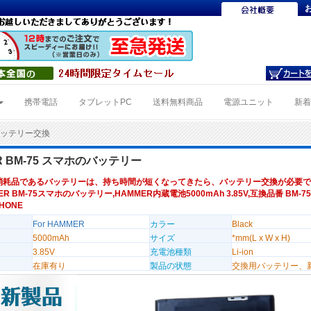
携帯電話
タブレットPC
送料無料商品
電源ユニット
新
5バッテリー交換
R BM-75 スマホのバッテリー
消耗品であるバッテリーは、持ち時間が短くなってきたら、バッテリー交換が必要で
ER BM-75スマホのバッテリー,HAMMER内蔵電池5000mAh 3.85V,互換品番 BM-7
HONE
For HAMMER
カラー
Black
5000mAh
サイズ
*mm(L x W x H)
3.85V
充電池種類
Li-ion
在庫有り
製品の状態
交換用バッテリー、