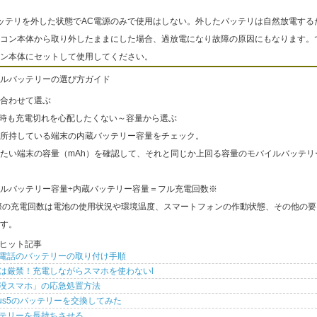
ッテリを外した状態でAC電源のみで使用はしない。外したバッテリは自然放電する
コン本体から取り外したままにした場合、過放電になり故障の原因にもなります。
ン本体にセットして使用してください。
ルバッテリーの選び方ガイド
合わせて選ぶ
出時も充電切れを心配したくない～容量から選ぶ
所持している端末の内蔵バッテリー容量をチェック。
たい端末の容量（mAh）を確認して、それと同じか上回る容量のモバイルバッテリ
ルバッテリー容量÷内蔵バッテリー容量＝フル充電回数※
際の充電回数は電池の使用状況や環境温度、スマートフォンの作動状態、その他の要
す。
ヒット記事
電話のバッテリーの取り付け手順
は厳禁！充電しながらスマホを使わないl
没スマホ」の応急処置方法
xus5のバッテリーを交換してみた
テリーを長持ちさせる