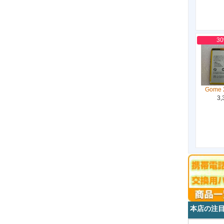
3
Gome 
3,
本店の注