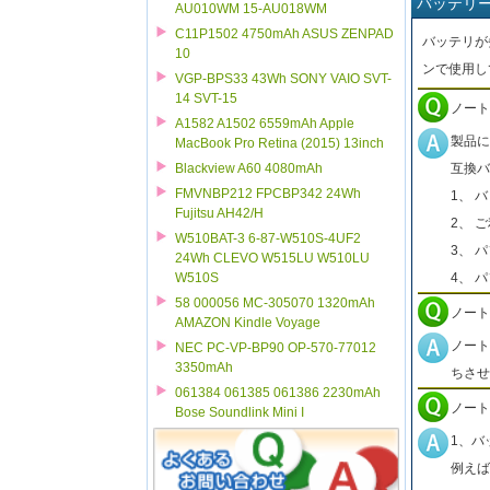
バッテリ
AU010WM 15-AU018WM
C11P1502 4750mAh ASUS ZENPAD
バッテリが
10
ンで使用し
VGP-BPS33 43Wh SONY VAIO SVT-
14 SVT-15
ノート
A1582 A1502 6559mAh Apple
製品に
MacBook Pro Retina (2015) 13inch
互換バ
Blackview A60 4080mAh
FMVNBP212 FPCBP342 24Wh
1、 
Fujitsu AH42/H
2、 
W510BAT-3 6-87-W510S-4UF2
3、 
24Wh CLEVO W515LU W510LU
4、 
W510S
58 000056 MC-305070 1320mAh
ノート
AMAZON Kindle Voyage
ノート
NEC PC-VP-BP90 OP-570-77012
3350mAh
ちさせ
061384 061385 061386 2230mAh
ノート
Bose Soundlink Mini I
1、バ
例えば