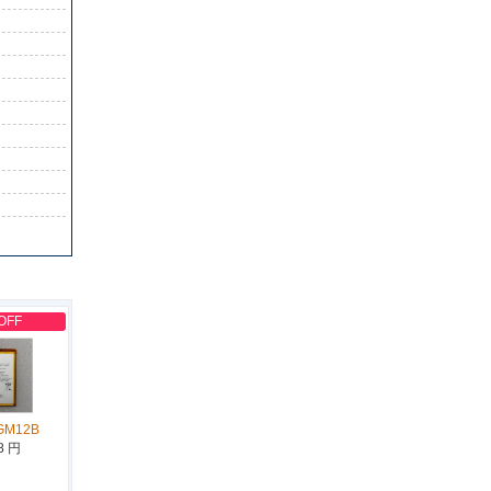
OFF
GM12B
8 円