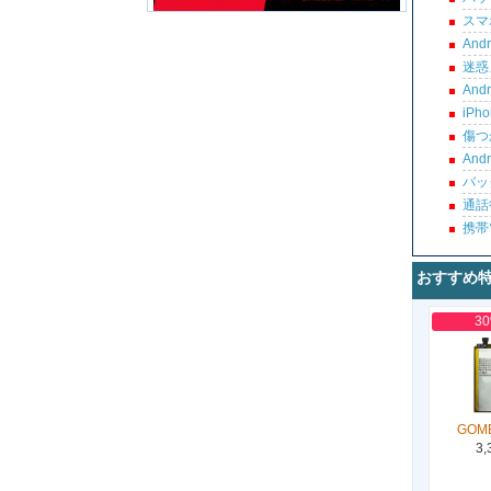
スマ
An
迷惑
An
iP
傷つ
An
バッ
通話
携帯
おすすめ
3
GOM
3,