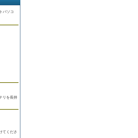
トパソコ
。
テリを長持
けてくださ