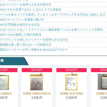
ホのバッテリーを長持ちさせる充電方法
droidスマホが充電できないときのトラブル対処法
メールを各キャリアが提供しているフィルターでブロックする方法をご紹介します
droidスマートフォン充電器の選び方
honeのLTE電波を復旧させる方法
かないだけじゃない！スマートフォン液晶保護フィルムを使うメリットと活用法
droidスマホが故障した時の対処法
ググラウンドを消してバッテリーを長持ちさせる方法
後画面が真っ暗で戻らない！の対処方法
電話のバッテリーが早く使用されるのはなぜですか？
特集
0%OFF
30%OFF
30%OFF
30%
E GM02A
GOME GM2017D07A
GOME 2017X05A
GOME 
328 円
3,328 円
3,328 円
3,32