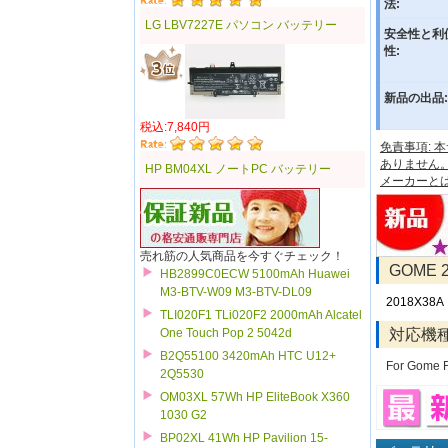
法:
LG LBV7227E パソコン バッテリー
安全性と利
性:
新品の出品:
税込:7,840円
免責事項:
ありません
HP BM04XL ノートPC バッテリー
メーカーと
売れ筋の人気商品を今すぐチェック！
GOME
HB2899C0ECW 5100mAh Huawei
M3-BTV-W09 M3-BTV-DL09
2018X38A
TLI020F1 TLi020F2 2000mAh Alcatel
対応機
One Touch Pop 2 5042d
B2Q55100 3420mAh HTC U12+
For Gome 
2Q5530
OM03XL 57Wh HP EliteBook X360
1030 G2
BP02XL 41Wh HP Pavilion 15-