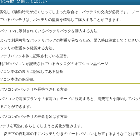
ーの寿命･交換してほしい
劣化して駆動時間が短くなってしまった場合は、バッテリの交換が必要です。 ノー
ているバッテリは、バッテリの型番を確認して購入することができます。
パソコンに添付されているバッテリパックを購入する方法
よって利用可能なバッテリパックの型番が異なるため、購入時は注意してください
ッテリの型番をを確認する方法。
バッテリパック本体に記載されている型番。
ご利用のパソコンが記載されているカタログのオプション品ページ。
パソコン本体の裏面に記載してある型番
パソコン本体の保証書。
パソコンのバッテリを長持ちさせる方法
パソコンで電源プランを「省電力」モードに設定すると、消費電力を節約してバッ
ることができます。
パソコンのバッテリの寿命を延ばす方法
ッテリを高温にさらしてしまうと劣化が進みます。
、炎天下の自動車の中にバッテリ付きのノートパソコンを放置するようなことは避