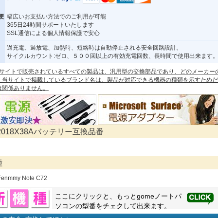
便
幅広いお支払い方法でのご利用が可能
365日24時間サポートいたします
SSL通信による個人情報保護で安心
過充電、過放電、加熱時、短絡時は自動停止される安全回路設計。
サイクルカウント:ゼロ、５００回以上の有効充電回数、長時間で使用出来ます
 本サイトで販売されているすべての製品は、汎用型の交換部品であり、どのメーカー
。当サイトで掲載しているブランド名は、製品が対応できる機器の種類を示すためだ
は関係ありません。
 2018X38Aバッテリー互換品番
種
Fenmmy Note C72
ここにクリックと、もっと
gome
ノートパ
ソコンの型番をチェクして出来ます。