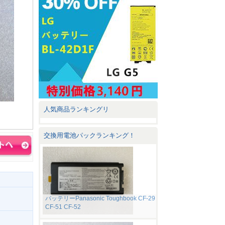
人気商品ランキングリ
交換用電池パックランキング！
バッテリーPanasonic Toughbook CF-29
CF-51 CF-52