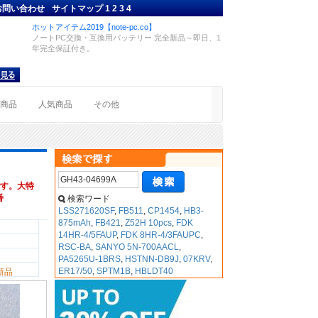
お問い合わせ
サイトマップ
1
2
3
4
ホットアイテム2019【note-pc.co】
ノートPC交換・互換用バッテリー 完全新品～即日、1
年完全保証付き。
着商品
人気商品
その他
す。大特
番
検索ワード
LSS271620SF
,
FB511
,
CP1454
,
HB3-
875mAh
,
FB421
,
Z52H 10pcs
,
FDK
14HR-4/5FAUP
,
FDK 8HR-4/3FAUPC
,
RSC-BA
,
SANYO 5N-700AACL
,
PA5265U-1BRS
,
HSTNN-DB9J
,
07KRV
,
ER17/50
,
SPTM1B
,
HBLDT40
新品