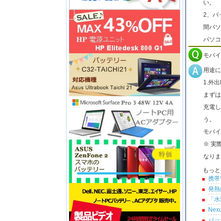
い。
2、バ
間パソ
パソコ
モバイ
用途に
1.外
まずは
充電し
う。
モバイ
※ 実
なりま
もっと
携帯
発熱
「水
Ne
バッ