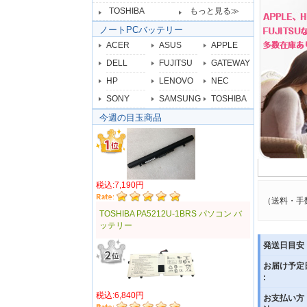
TOSHIBA
もっと見る≫
ノートPCバッテリー
ACER
ASUS
APPLE
DELL
FUJITSU
GATEWAY
HP
LENOVO
NEC
SONY
SAMSUNG
TOSHIBA
今週の目玉商品
税込:7,190円
（送料・手
TOSHIBA PA5212U-1BRS パソコン バ
ッテリー
発送日目安 
お届け予定
:
税込:6,840円
お支払い方