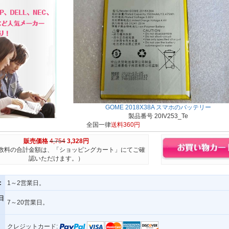
GOME 2018X38A スマホのバッテリー
製品番号 20IV253_Te
全国一律
送料360円
販売価格
4,754
3,328円
数料の合計金額は、「ショッピングカート」にてご確
認いただけます。）
:
1～2営業日。
日
7～20営業日。
クレジットカード: