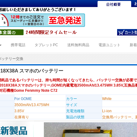
携帯電話
タブレットPC
送料無料商品
電源ユニット
新
8Aバッテリー交換
2018X38A スマホのバッテリー
消耗品であるバッテリーは、持ち時間が短くなってきたら、バッテリー交換が必要で
 2018X38Aスマホのバッテリー,GOME内蔵電池3500mAh/13.475WH 3.85V,互換品
,対応機種Gome Fenmmy Note C72
For GOME
カラー
White
3500mAh/13.475WH
サイズ
3.85V
充電池種類
Li-ion
在庫有り
製品の状態
交換用バッテリー、