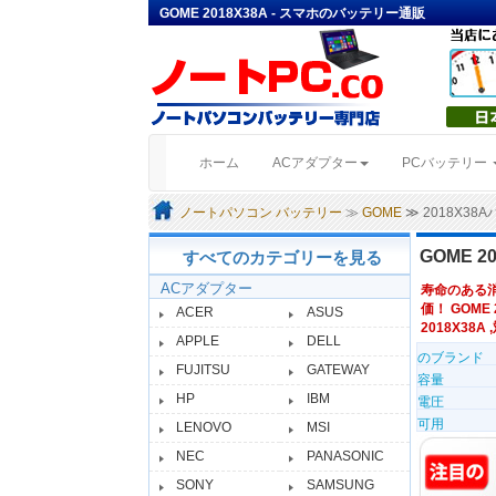
GOME 2018X38A - スマホのバッテリー通販
(current)
ホーム
ACアダプター
PCバッテリー
ノートパソコン バッテリー
≫
GOME
≫ 2018X3
GOME 
すべてのカテゴリーを見る
ACアダプター
寿命のある
価！ GOME
ACER
ASUS
2018X38A 
APPLE
DELL
のブランド
FUJITSU
GATEWAY
容量
HP
IBM
電圧
可用
LENOVO
MSI
NEC
PANASONIC
SONY
SAMSUNG