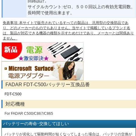
回路設計。
サイクルカウント:ゼロ、５００回以上の有効充電回数、
長時間で使用出来ます。
免責事項: 本サイトで販売されているすべての製品は、汎用型の交換部品であ
り、どのメーカーのものでもありません。当サイトで掲載しているブランド名
は、製品が対応できる機器の種類を示すためだけであり、メーカーとは関係あり
ません。
FADAR FDT-C500バッテリー互換品番
FDT-C500
対応機種
For FADAR C500/C867/C865
バッテリーの寿命･交換してほしい
バッテリが劣化して駆動時間が短くなってしまった場合は、バッテリの交換が