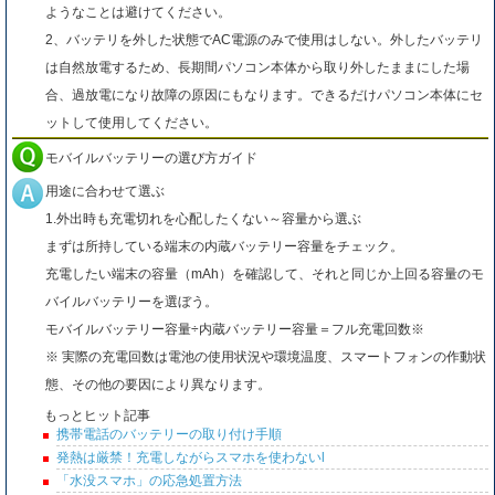
ようなことは避けてください。
2、バッテリを外した状態でAC電源のみで使用はしない。外したバッテリ
は自然放電するため、長期間パソコン本体から取り外したままにした場
合、過放電になり故障の原因にもなります。できるだけパソコン本体にセ
ットして使用してください。
モバイルバッテリーの選び方ガイド
用途に合わせて選ぶ
1.外出時も充電切れを心配したくない～容量から選ぶ
まずは所持している端末の内蔵バッテリー容量をチェック。
充電したい端末の容量（mAh）を確認して、それと同じか上回る容量のモ
バイルバッテリーを選ぼう。
モバイルバッテリー容量÷内蔵バッテリー容量＝フル充電回数※
※ 実際の充電回数は電池の使用状況や環境温度、スマートフォンの作動状
態、その他の要因により異なります。
もっとヒット記事
携帯電話のバッテリーの取り付け手順
発熱は厳禁！充電しながらスマホを使わないl
「水没スマホ」の応急処置方法