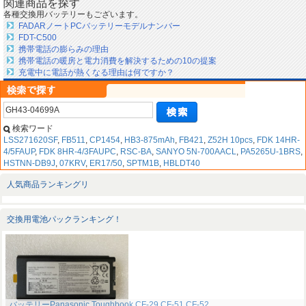
関連商品を探す
各種交換用バッテリーもございます。
FADARノートPCバッテリーモデルナンバー
FDT-C500
携帯電話の膨らみの理由
携帯電話の暖房と電力消費を解決するための10の提案
充電中に電話が熱くなる理由は何ですか？
検索ワード
LSS271620SF
,
FB511
,
CP1454
,
HB3-875mAh
,
FB421
,
Z52H 10pcs
,
FDK 14HR-
4/5FAUP
,
FDK 8HR-4/3FAUPC
,
RSC-BA
,
SANYO 5N-700AACL
,
PA5265U-1BRS
,
HSTNN-DB9J
,
07KRV
,
ER17/50
,
SPTM1B
,
HBLDT40
人気商品ランキングリ
交換用電池パックランキング！
バッテリーPanasonic Toughbook CF-29 CF-51 CF-52