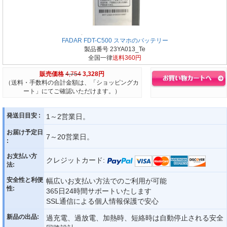
FADAR FDT-C500 スマホのバッテリー
製品番号 23YA013_Te
全国一律
送料360円
販売価格
4,754
3,328円
（送料・手数料の合計金額は、「ショッピングカ
ート」にてご確認いただけます。）
発送日目安 :
1～2営業日。
お届け予定日
7～20営業日。
:
お支払い方
クレジットカード:
法:
安全性と利便
幅広いお支払い方法でのご利用が可能
性:
365日24時間サポートいたします
SSL通信による個人情報保護で安心
新品の出品:
過充電、過放電、加熱時、短絡時は自動停止される安全