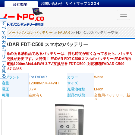
お問い合わせ
サイトマップ
1
2
3
4
Toggle
naviga
す
べ
て
ノートパソコン バッテリー
≫
FADAR
≫ FDT-C500バッテリー交換
の
カ
FADAR FDT-C500 スマホのバッテリー
テ
ゴ
寿命のある消耗品であるバッテリーは、持ち時間が短くなってきたら、バッテリ
リ
ー交換が必要です。大特価！ FADAR FDT-C500スマホのバッテリー,FADAR内
ー
蔵電池1200mAh/4.44WH 3.7V,互換品番 FDT-C500 ,対応機種FADAR C500
を
C867 C865
見
る
のブランド
For FADAR
カラー
White
容量
1200mAh/4.44WH
サイズ
電圧
3.7V
充電池種類
Li-ion
可用
在庫有り
製品の状態
交換用バッテリー、新
品