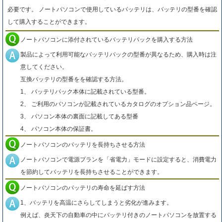
必要です。 ノートパソコンで使用しているバッテリは、バッテリの型番を確認
して購入することができます。
ノートパソコンに添付されているバッテリパックを購入する方法
製品によって利用可能なバッテリパックの型番が異なるため、購入時は注
意してください。
互換バッテリの型番をを確認する方法。
1、 バッテリパック本体に記載されている型番。
2、 ご利用のパソコンが記載されているカタログのオプション品ページ。
3、 パソコン本体の裏面に記載してある型番
4、 パソコン本体の保証書。
ノートパソコンのバッテリを長持ちさせる方法
ノートパソコンで電源プランを「省電力」モードに設定すると、消費電力
を節約してバッテリを長持ちさせることができます。
ノートパソコンのバッテリの寿命を延ばす方法
1、バッテリを高温にさらしてしまうと劣化が進みます。
例えば、炎天下の自動車の中にバッテリ付きのノートパソコンを放置する