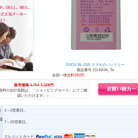
DOOV BL-G35 スマホのバッテリー
製品番号 22LK834_Te
全国一律
送料360円
販売価格
4,754
3,328円
数料の合計金額は、「ショッピングカート」にてご確
認いただけます。）
:
1～2営業日。
日
7～20営業日。
クレジットカード: