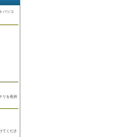
トパソコ
。
テリを長持
けてくださ