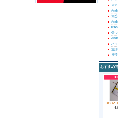
スマ
An
迷惑
An
iP
傷つ
An
バッ
通話
携帯
おすすめ
3
DOOV U
4,