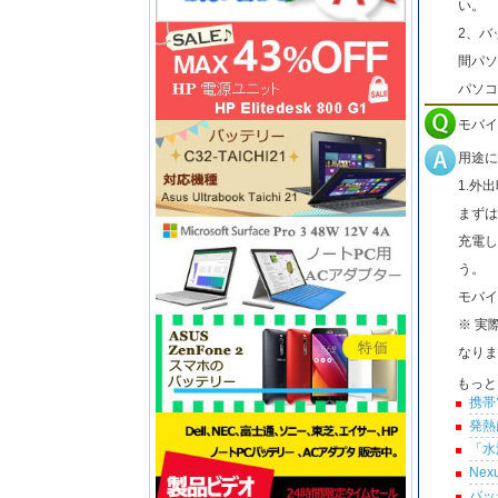
い。
2、バ
間パソ
パソコ
モバイ
用途に
1.外
まずは
充電し
う。
モバイ
※ 実
なりま
もっと
携帯
発熱
「水
Ne
バッ