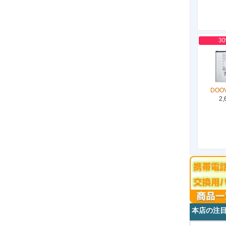
3
DOOV
2,
本店の注