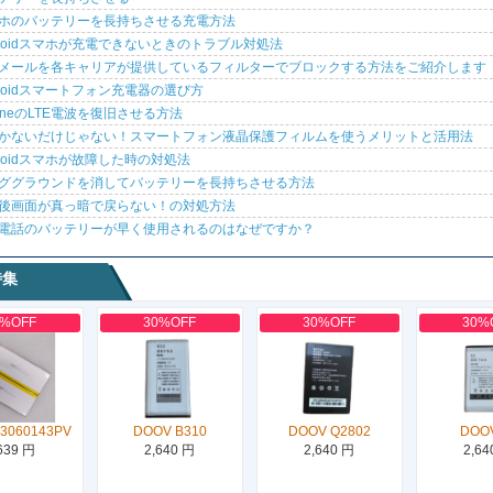
ホのバッテリーを長持ちさせる充電方法
droidスマホが充電できないときのトラブル対処法
メールを各キャリアが提供しているフィルターでブロックする方法をご紹介します
droidスマートフォン充電器の選び方
honeのLTE電波を復旧させる方法
かないだけじゃない！スマートフォン液晶保護フィルムを使うメリットと活用法
droidスマホが故障した時の対処法
ググラウンドを消してバッテリーを長持ちさせる方法
後画面が真っ暗で戻らない！の対処方法
電話のバッテリーが早く使用されるのはなぜですか？
特集
0%OFF
30%OFF
30%OFF
30%
3060143PV
DOOV B310
DOOV Q2802
DOO
639 円
2,640 円
2,640 円
2,64