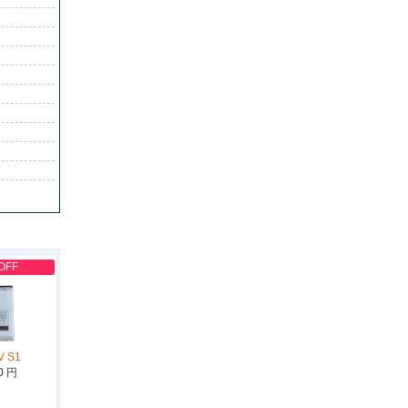
OFF
V S1
0 円