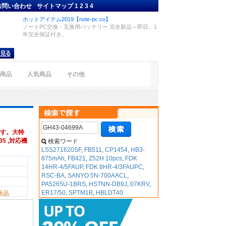
お問い合わせ
サイトマップ
1
2
3
4
ホットアイテム2019【note-pc.co】
ノートPC交換・互換用バッテリー 完全新品～即日、1
年完全保証付き。
着商品
人気商品
その他
す。大特
35 ,対応機
検索ワード
LSS271620SF
,
FB511
,
CP1454
,
HB3-
875mAh
,
FB421
,
Z52H 10pcs
,
FDK
14HR-4/5FAUP
,
FDK 8HR-4/3FAUPC
,
RSC-BA
,
SANYO 5N-700AACL
,
PA5265U-1BRS
,
HSTNN-DB9J
,
07KRV
,
ER17/50
,
SPTM1B
,
HBLDT40
新品