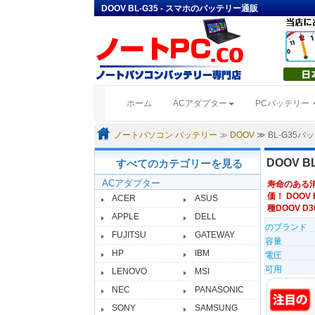
DOOV BL-G35 - スマホのバッテリー通販
(current)
ホーム
ACアダプター
PCバッテリー
ノートパソコン バッテリー
≫
DOOV
≫ BL-G35
DOOV 
すべてのカテゴリーを見る
ACアダプター
寿命のある
価！ DOOV 
ACER
ASUS
種DOOV D3
APPLE
DELL
のブランド
FUJITSU
GATEWAY
容量
HP
IBM
電圧
可用
LENOVO
MSI
NEC
PANASONIC
SONY
SAMSUNG