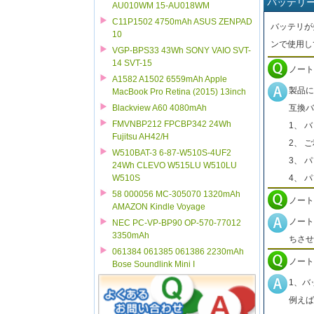
バッテリ
AU010WM 15-AU018WM
C11P1502 4750mAh ASUS ZENPAD
バッテリが
10
ンで使用し
VGP-BPS33 43Wh SONY VAIO SVT-
14 SVT-15
ノート
A1582 A1502 6559mAh Apple
製品に
MacBook Pro Retina (2015) 13inch
互換バ
Blackview A60 4080mAh
FMVNBP212 FPCBP342 24Wh
1、 
Fujitsu AH42/H
2、 
W510BAT-3 6-87-W510S-4UF2
3、 
24Wh CLEVO W515LU W510LU
4、 
W510S
58 000056 MC-305070 1320mAh
ノート
AMAZON Kindle Voyage
ノート
NEC PC-VP-BP90 OP-570-77012
3350mAh
ちさせ
061384 061385 061386 2230mAh
ノート
Bose Soundlink Mini I
1、バ
例えば