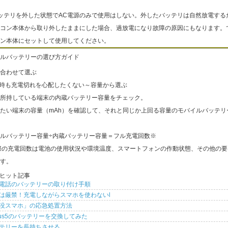
ッテリを外した状態でAC電源のみで使用はしない。外したバッテリは自然放電する
コン本体から取り外したままにした場合、過放電になり故障の原因にもなります。
ン本体にセットして使用してください。
ルバッテリーの選び方ガイド
合わせて選ぶ
出時も充電切れを心配したくない～容量から選ぶ
所持している端末の内蔵バッテリー容量をチェック。
たい端末の容量（mAh）を確認して、それと同じか上回る容量のモバイルバッテリ
ルバッテリー容量÷内蔵バッテリー容量＝フル充電回数※
際の充電回数は電池の使用状況や環境温度、スマートフォンの作動状態、その他の要
す。
ヒット記事
電話のバッテリーの取り付け手順
は厳禁！充電しながらスマホを使わないl
没スマホ」の応急処置方法
xus5のバッテリーを交換してみた
テリーを長持ちさせる