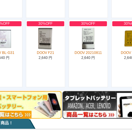
0%OFF
30%OFF
30%OFF
30%
 BL-G31
DOOV F21
DOOV 20210811
DOOV
640 円
2,640 円
2,640 円
2,64
目商品！