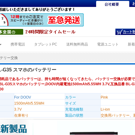
携帯電話
タブレットPC
送料無料商品
電源ユニット
新
バッテリー交換
BL-G35 スマホのバッテリー
消耗品であるバッテリーは、持ち時間が短くなってきたら、バッテリー交換が必要で
BL-G35スマホのバッテリー,DOOV内蔵電池1500mAh/5.55WH 3.7V,互換品番 BL-G
00
For DOOV
カラー
Pink
1500mAh/5.55WH
サイズ
3.7V
充電池種類
Li-ion
在庫有り
製品の状態
交換用バッテリー、