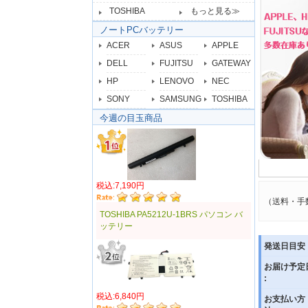
TOSHIBA
もっと見る≫
ノートPCバッテリー
ACER
ASUS
APPLE
DELL
FUJITSU
GATEWAY
HP
LENOVO
NEC
SONY
SAMSUNG
TOSHIBA
今週の目玉商品
税込:7,190円
（送料・手
TOSHIBA PA5212U-1BRS パソコン バ
ッテリー
発送日目安 
お届け予定
:
税込:6,840円
お支払い方