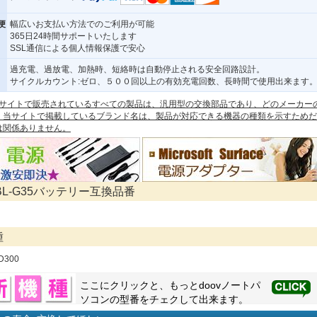
便
幅広いお支払い方法でのご利用が可能
365日24時間サポートいたします
SSL通信による個人情報保護で安心
過充電、過放電、加熱時、短絡時は自動停止される安全回路設計。
サイクルカウント:ゼロ、５００回以上の有効充電回数、長時間で使用出来ます
 本サイトで販売されているすべての製品は、汎用型の交換部品であり、どのメーカー
。当サイトで掲載しているブランド名は、製品が対応できる機器の種類を示すためだ
は関係ありません。
 BL-G35バッテリー互換品番
種
D300
ここにクリックと、もっと
doov
ノートパ
ソコンの型番をチェクして出来ます。