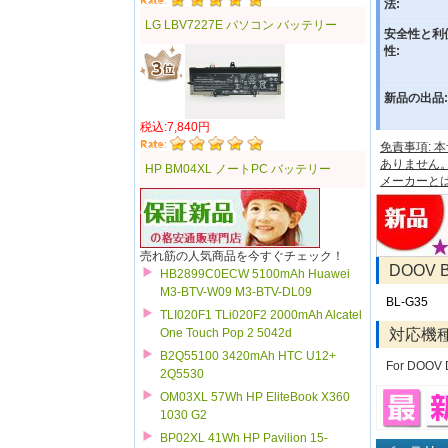
法:
LG LBV7227E パソコン バッテリー
安全性と利
性:
新品の出品:
税込:7,840円
免責事項:
ありません
HP BM04XL ノートPC バッテリー
メーカーと
売れ筋の人気商品を今すぐチェック！
DOOV
HB2899C0ECW 5100mAh Huawei
M3-BTV-W09 M3-BTV-DL09
BL-G35
TLI020F1 TLi020F2 2000mAh Alcatel
対応機
One Touch Pop 2 5042d
B2Q55100 3420mAh HTC U12+
For DOOV 
2Q5530
OM03XL 57Wh HP EliteBook X360
1030 G2
BP02XL 41Wh HP Pavilion 15-