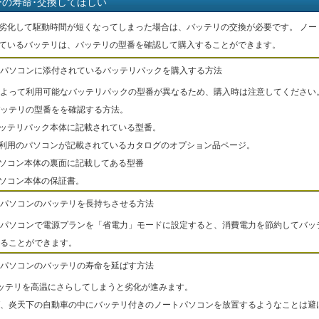
ーの寿命･交換してほしい
劣化して駆動時間が短くなってしまった場合は、バッテリの交換が必要です。 ノー
ているバッテリは、バッテリの型番を確認して購入することができます。
パソコンに添付されているバッテリパックを購入する方法
よって利用可能なバッテリパックの型番が異なるため、購入時は注意してください
ッテリの型番をを確認する方法。
バッテリパック本体に記載されている型番。
ご利用のパソコンが記載されているカタログのオプション品ページ。
パソコン本体の裏面に記載してある型番
パソコン本体の保証書。
パソコンのバッテリを長持ちさせる方法
パソコンで電源プランを「省電力」モードに設定すると、消費電力を節約してバッ
ることができます。
パソコンのバッテリの寿命を延ばす方法
ッテリを高温にさらしてしまうと劣化が進みます。
、炎天下の自動車の中にバッテリ付きのノートパソコンを放置するようなことは避