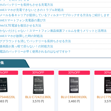
ホのバッテリーを長持ちさせる充電方法
droidスマホが充電できないときのトラブル対処法
メールを各キャリアが提供しているフィルターでブロックする方法をご紹介します
droidスマートフォン充電器の選び方
honeのLTE電波を復旧させる方法
かないだけじゃない！スマートフォン液晶保護フィルムを使うメリットと活用法
droidスマホが故障した時の対処法
ググラウンドを消してバッテリーを長持ちさせる方法
後画面が真っ暗で戻らない！の対処方法
電話のバッテリーが早く使用されるのはなぜですか？
特集
0%OFF
30%OFF
30%OFF
30%
75448220L
BLU C724211360L
BLU C694039100L
BLU C775
483 円
3,570 円
3,460 円
3,57