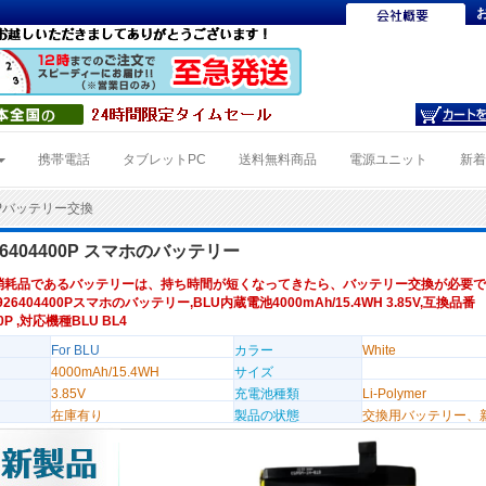
携帯電話
タブレットPC
送料無料商品
電源ユニット
新
00Pバッテリー交換
926404400P スマホのバッテリー
消耗品であるバッテリーは、持ち時間が短くなってきたら、バッテリー交換が必要で
926404400Pスマホのバッテリー,BLU内蔵電池4000mAh/15.4WH 3.85V,互換品番
00P ,対応機種BLU BL4
For BLU
カラー
White
4000mAh/15.4WH
サイズ
3.85V
充電池種類
Li-Polymer
在庫有り
製品の状態
交換用バッテリー、