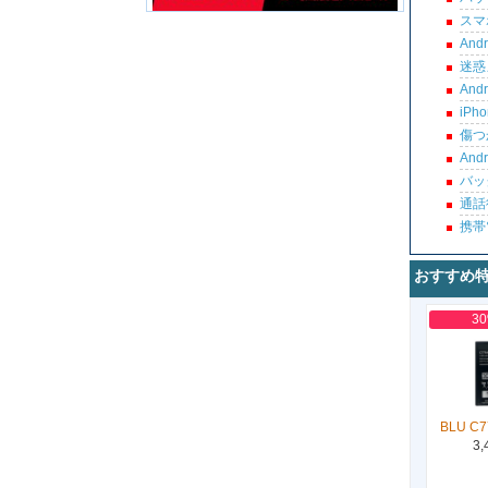
スマ
An
迷惑
An
iP
傷つ
An
バッ
通話
携帯
おすすめ
3
BLU C7
3,