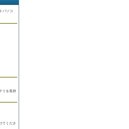
トパソコ
。
テリを長持
けてくださ