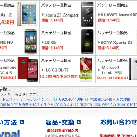
を探す
ッテリーもございます。
ートPCバッテリーモデルナンバー
C926404400P
携帯電話の膨らみの理由
の暖房と電力消費を解決するための10の提案
充電中に電話が熱くなる理由は何