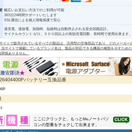
便
幅広いお支払い方法でのご利用が可能
365日24時間サポートいたします
SSL通信による個人情報保護で安心
過充電、過放電、加熱時、短絡時は自動停止される安全回路設計。
サイクルカウント:ゼロ、５００回以上の有効充電回数、長時間で使用出来ます
 本サイトで販売されているすべての製品は、汎用型の交換部品であり、どのメーカー
。当サイトで掲載しているブランド名は、製品が対応できる機器の種類を示すためだ
は関係ありません。
C926404400Pバッテリー互換品番
00P
種
L4
ここにクリックと、もっと
blu
ノートパソ
コンの型番をチェクして出来ます。