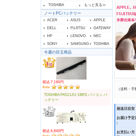
TOSHIBA
もっと見る≫
ノートPCバッテリー
ACER
ASUS
APPLE
DELL
FUJITSU
GATEWAY
HP
LENOVO
NEC
SONY
SAMSUNG
TOSHIBA
今週の目玉商品
税込:7,190円
（送料・手
TOSHIBA PA5212U-1BRS パソコン バ
ッテリー
発送日目安 
お届け予定
:
税込:6,840円
お支払い方