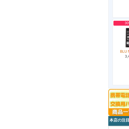
3
BLU 
3,
本店の注