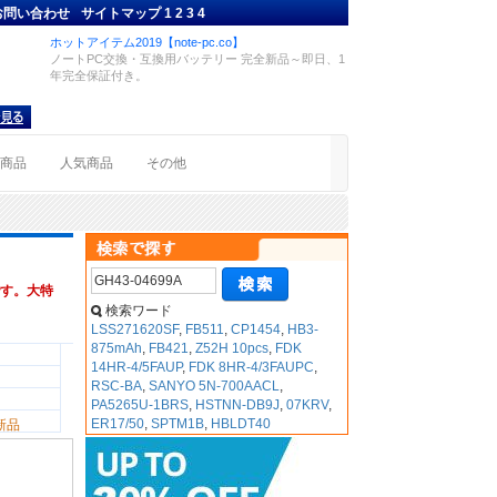
お問い合わせ
サイトマップ
1
2
3
4
ホットアイテム2019【note-pc.co】
ノートPC交換・互換用バッテリー 完全新品～即日、1
年完全保証付き。
着商品
人気商品
その他
す。大特
検索ワード
LSS271620SF
,
FB511
,
CP1454
,
HB3-
875mAh
,
FB421
,
Z52H 10pcs
,
FDK
14HR-4/5FAUP
,
FDK 8HR-4/3FAUPC
,
RSC-BA
,
SANYO 5N-700AACL
,
PA5265U-1BRS
,
HSTNN-DB9J
,
07KRV
,
ER17/50
,
SPTM1B
,
HBLDT40
新品