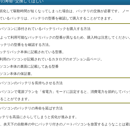
ーの寿命･交換してほしい
劣化して駆動時間が短くなってしまった場合は、バッテリの交換が必要です。 ノー
ているバッテリは、バッテリの型番を確認して購入することができます。
パソコンに添付されているバッテリパックを購入する方法
よって利用可能なバッテリパックの型番が異なるため、購入時は注意してください
ッテリの型番をを確認する方法。
バッテリパック本体に記載されている型番。
ご利用のパソコンが記載されているカタログのオプション品ページ。
パソコン本体の裏面に記載してある型番
パソコン本体の保証書。
パソコンのバッテリを長持ちさせる方法
パソコンで電源プランを「省電力」モードに設定すると、消費電力を節約してバッ
ることができます。
パソコンのバッテリの寿命を延ばす方法
ッテリを高温にさらしてしまうと劣化が進みます。
、炎天下の自動車の中にバッテリ付きのノートパソコンを放置するようなことは避