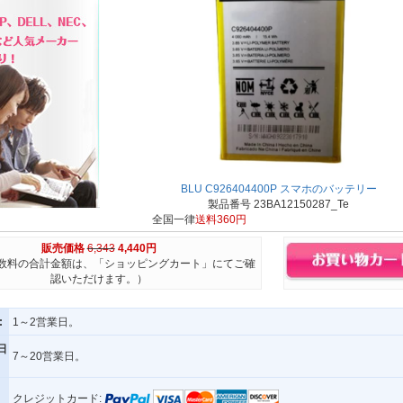
BLU C926404400P スマホのバッテリー
製品番号 23BA12150287_Te
全国一律
送料360円
販売価格
6,343
4,440円
数料の合計金額は、「ショッピングカート」にてご確
認いただけます。）
:
1～2営業日。
日
7～20営業日。
クレジットカード: