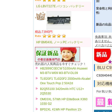
法:
LG LBV7227E パソコン バッテリー
安全性と利
性:
新品の出品:
税込:7,840円
免責事項:
ありません
HP BM04XL ノートPC バッテリー
メーカーと
売れ筋の人気商品を今すぐチェック！
BLU 
HB2899C0ECW 5100mAh Huawei
M3-BTV-W09 M3-BTV-DL09
C9264044
TLI020F1 TLi020F2 2000mAh Alcatel
対応機
One Touch Pop 2 5042d
B2Q55100 3420mAh HTC U12+
For BLU B
2Q5530
OM03XL 57Wh HP EliteBook X360
1030 G2
BP02XL 41Wh HP Pavilion 15-