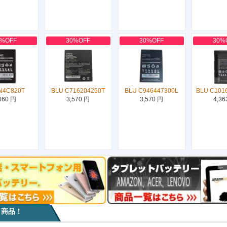
0%OFF
30%OFF
30%OFF
30%
N4C820T
BLU C716204250T
BLU C946447300L
BLU C101
460 円
3,570 円
3,570 円
4,36
目商品！