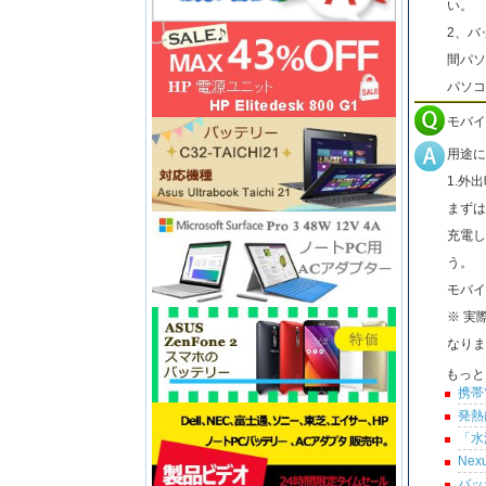
い。
2、バ
間パソ
パソコ
モバイ
用途に
1.外
まずは
充電し
う。
モバイ
※ 実
なりま
もっと
携帯
発熱
「水
Ne
バッ