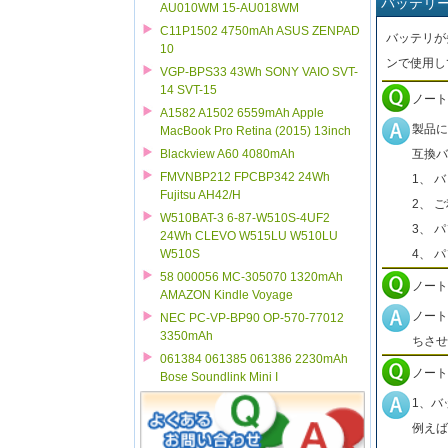
バッテリ
AU010WM 15-AU018WM
C11P1502 4750mAh ASUS ZENPAD
バッテリが
10
ンで使用し
VGP-BPS33 43Wh SONY VAIO SVT-
14 SVT-15
ノート
A1582 A1502 6559mAh Apple
製品に
MacBook Pro Retina (2015) 13inch
互換バ
Blackview A60 4080mAh
FMVNBP212 FPCBP342 24Wh
1、 
Fujitsu AH42/H
2、 
W510BAT-3 6-87-W510S-4UF2
3、 
24Wh CLEVO W515LU W510LU
4、 
W510S
58 000056 MC-305070 1320mAh
ノート
AMAZON Kindle Voyage
ノート
NEC PC-VP-BP90 OP-570-77012
3350mAh
ちさせ
061384 061385 061386 2230mAh
ノート
Bose Soundlink Mini I
1、バ
例えば