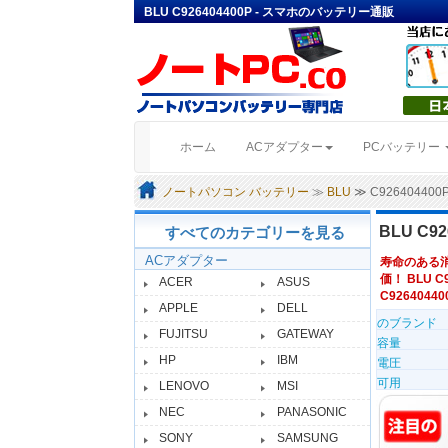
BLU C926404400P - スマホのバッテリー通販
(current)
ホーム
ACアダプター
PCバッテリー
ノートパソコン バッテリー
≫
BLU
≫ C9264044
BLU C
すべてのカテゴリーを見る
ACアダプター
寿命のある
価！ BLU C
ACER
ASUS
C9264044
APPLE
DELL
のブランド
FUJITSU
GATEWAY
容量
HP
IBM
電圧
可用
LENOVO
MSI
NEC
PANASONIC
SONY
SAMSUNG