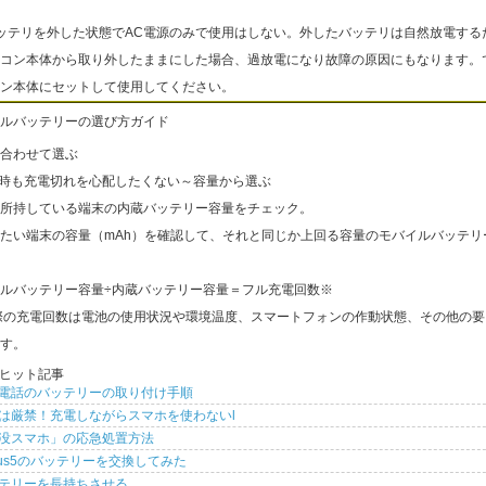
ッテリを外した状態でAC電源のみで使用はしない。外したバッテリは自然放電する
コン本体から取り外したままにした場合、過放電になり故障の原因にもなります。
ン本体にセットして使用してください。
ルバッテリーの選び方ガイド
合わせて選ぶ
出時も充電切れを心配したくない～容量から選ぶ
所持している端末の内蔵バッテリー容量をチェック。
たい端末の容量（mAh）を確認して、それと同じか上回る容量のモバイルバッテリ
ルバッテリー容量÷内蔵バッテリー容量＝フル充電回数※
際の充電回数は電池の使用状況や環境温度、スマートフォンの作動状態、その他の要
す。
ヒット記事
電話のバッテリーの取り付け手順
は厳禁！充電しながらスマホを使わないl
没スマホ」の応急処置方法
xus5のバッテリーを交換してみた
テリーを長持ちさせる