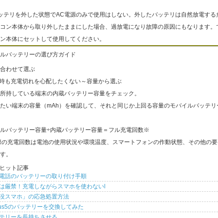
ッテリを外した状態でAC電源のみで使用はしない。外したバッテリは自然放電する
コン本体から取り外したままにした場合、過放電になり故障の原因にもなります。
ン本体にセットして使用してください。
ルバッテリーの選び方ガイド
合わせて選ぶ
出時も充電切れを心配したくない～容量から選ぶ
所持している端末の内蔵バッテリー容量をチェック。
たい端末の容量（mAh）を確認して、それと同じか上回る容量のモバイルバッテリ
ルバッテリー容量÷内蔵バッテリー容量＝フル充電回数※
際の充電回数は電池の使用状況や環境温度、スマートフォンの作動状態、その他の要
す。
ヒット記事
電話のバッテリーの取り付け手順
は厳禁！充電しながらスマホを使わないl
没スマホ」の応急処置方法
xus5のバッテリーを交換してみた
テリーを長持ちさせる