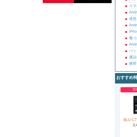
スマ
An
迷惑
An
iP
傷つ
An
バッ
通話
携帯
おすすめ
3
BLU C7
3,