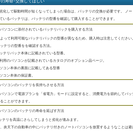
ーの寿命･交換してほしい
劣化して駆動時間が短くなってしまった場合は、バッテリの交換が必要です。 ノー
ているバッテリは、バッテリの型番を確認して購入することができます。
パソコンに添付されているバッテリパックを購入する方法
よって利用可能なバッテリパックの型番が異なるため、購入時は注意してください
ッテリの型番をを確認する方法。
バッテリパック本体に記載されている型番。
ご利用のパソコンが記載されているカタログのオプション品ページ。
パソコン本体の裏面に記載してある型番
パソコン本体の保証書。
パソコンのバッテリを長持ちさせる方法
パソコンで電源プランを「省電力」モードに設定すると、消費電力を節約してバッ
ることができます。
パソコンのバッテリの寿命を延ばす方法
ッテリを高温にさらしてしまうと劣化が進みます。
、炎天下の自動車の中にバッテリ付きのノートパソコンを放置するようなことは避