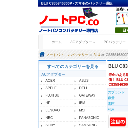
BLU C835846300P - スマホのバッテリー通販
(current)
ホーム
ACアダプター
PCバッテリー
ノートパソコン バッテリー
≫
BLU
≫ C8358463
BLU C
すべてのカテゴリーを見る
ACアダプター
寿命のある
価！ BLU C
ACER
ASUS
C83584630
APPLE
DELL
のブランド
FUJITSU
GATEWAY
容量
HP
IBM
電圧
可用
LENOVO
MSI
NEC
PANASONIC
SONY
SAMSUNG