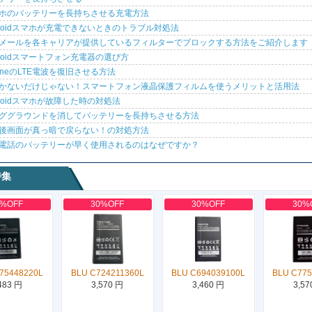
ホのバッテリーを長持ちさせる充電方法
droidスマホが充電できないときのトラブル対処法
メールを各キャリアが提供しているフィルターでブロックする方法をご紹介します
droidスマートフォン充電器の選び方
honeのLTE電波を復旧させる方法
かないだけじゃない！スマートフォン液晶保護フィルムを使うメリットと活用法
droidスマホが故障した時の対処法
ググラウンドを消してバッテリーを長持ちさせる方法
後画面が真っ暗で戻らない！の対処方法
電話のバッテリーが早く使用されるのはなぜですか？
特集
0%OFF
30%OFF
30%OFF
30%
75448220L
BLU C724211360L
BLU C694039100L
BLU C775
483 円
3,570 円
3,460 円
3,57