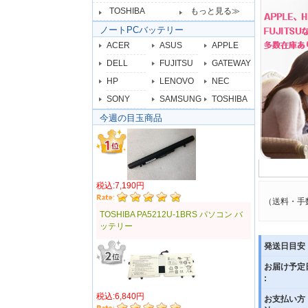
TOSHIBA
もっと見る≫
ノートPCバッテリー
ACER
ASUS
APPLE
DELL
FUJITSU
GATEWAY
HP
LENOVO
NEC
SONY
SAMSUNG
TOSHIBA
今週の目玉商品
税込:7,190円
（送料・手
TOSHIBA PA5212U-1BRS パソコン バ
ッテリー
発送日目安 
お届け予定
:
税込:6,840円
お支払い方