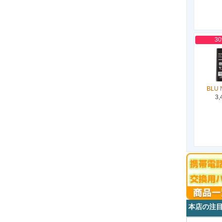
3
BLU 
3,
本店の注