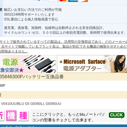
便
幅広いお支払い方法でのご利用が可能
365日24時間サポートいたします
SSL通信による個人情報保護で安心
過充電、過放電、加熱時、短絡時は自動停止される安全回路設計。
サイクルカウント:ゼロ、５００回以上の有効充電回数、長時間で使用出来ます
 本サイトで販売されているすべての製品は、汎用型の交換部品であり、どのメーカー
。当サイトで掲載しているブランド名は、製品が対応できる機器の種類を示すためだ
は関係ありません。
C835846300Pバッテリー互換品番
00P
種
5 V0410UU/BLU G5 G0090LL G0090UU
ここにクリックと、もっと
blu
ノートパソ
コンの型番をチェクして出来ます。