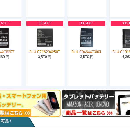
0%OFF
30%OFF
30%OFF
30%
N4C820T
BLU C716204250T
BLU C946447300L
BLU C101
460 円
3,570 円
3,570 円
4,36
目商品！