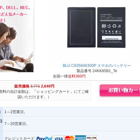
BLU C835846300P スマホのバッテリー
製品番号 24KK85B1_Te
全国一律
送料360円
販売価格
3,771
2,640円
数料の合計金額は、「ショッピングカート」にてご確
認いただけます。）
:
1～2営業日。
日
7～20営業日。
クレジットカード: