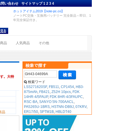
お問い合わせ
サイトマップ
1
2
3
4
ホットアイテム2019【note-pc.co】
ノートPC交換・互換用バッテリー 完全新品～即日、1
年完全保証付き。
着商品
人気商品
その他
す。大特
検索ワード
LSS271620SF
,
FB511
,
CP1454
,
HB3-
875mAh
,
FB421
,
Z52H 10pcs
,
FDK
14HR-4/5FAUP
,
FDK 8HR-4/3FAUPC
,
RSC-BA
,
SANYO 5N-700AACL
,
PA5265U-1BRS
,
HSTNN-DB9J
,
07KRV
,
ER17/50
,
SPTM1B
,
HBLDT40
新品