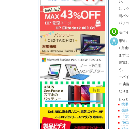
い。
2、バ
間パソ
パソコ
モバイ
用途に
1.外
まずは
充電し
う。
モバイ
※ 実
なりま
もっと
携帯
発熱
「水
Ne
バッ