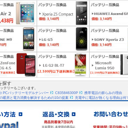
を探す
ッテリーもございます。
ートPCバッテリーモデルナンバー
C835846300P
携帯電話の膨らみの理由
の暖房と電力消費を解決するための10の提案
充電中に電話が熱くなる理由は何