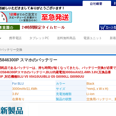
携帯電話
タブレットPC
送料無料商品
電源ユニット
新
00Pバッテリー交換
835846300P スマホのバッテリー
消耗品であるバッテリーは、持ち時間が短くなってきたら、バッテリー交換が必要で
835846300Pスマホのバッテリー,BLU内蔵電池3000mAh/11.4Wh 3.8V,互換品番
0P ,対応機種BLU V5 V0410UU/BLU G5 G0090LL G0090UU
For BLU
カラー
Black
3000mAh/11.4Wh
サイズ
*mm(L x W x H)
3.8V
充電池種類
Li-ion
在庫有り
製品の状態
交換用バッテリー、