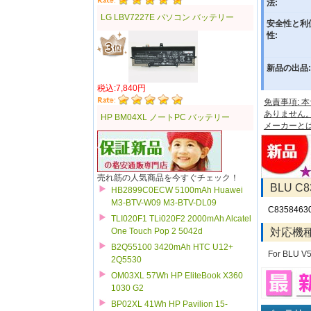
法:
LG LBV7227E パソコン バッテリー
安全性と利
性:
新品の出品:
税込:7,840円
免責事項:
ありません
HP BM04XL ノートPC バッテリー
メーカーと
売れ筋の人気商品を今すぐチェック！
BLU 
HB2899C0ECW 5100mAh Huawei
M3-BTV-W09 M3-BTV-DL09
C8358463
TLI020F1 TLi020F2 2000mAh Alcatel
対応機
One Touch Pop 2 5042d
B2Q55100 3420mAh HTC U12+
For BLU V
2Q5530
OM03XL 57Wh HP EliteBook X360
1030 G2
BP02XL 41Wh HP Pavilion 15-