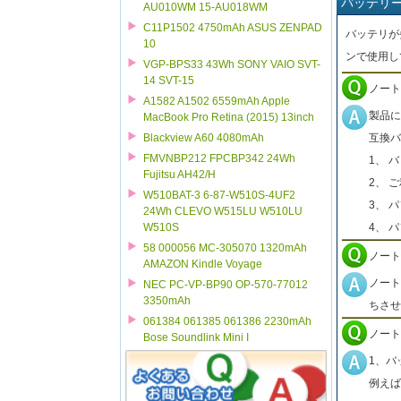
バッテリ
AU010WM 15-AU018WM
C11P1502 4750mAh ASUS ZENPAD
バッテリが
10
ンで使用し
VGP-BPS33 43Wh SONY VAIO SVT-
14 SVT-15
ノート
A1582 A1502 6559mAh Apple
製品に
MacBook Pro Retina (2015) 13inch
互換バ
Blackview A60 4080mAh
FMVNBP212 FPCBP342 24Wh
1、 
Fujitsu AH42/H
2、 
W510BAT-3 6-87-W510S-4UF2
3、 
24Wh CLEVO W515LU W510LU
4、 
W510S
58 000056 MC-305070 1320mAh
ノート
AMAZON Kindle Voyage
ノート
NEC PC-VP-BP90 OP-570-77012
3350mAh
ちさせ
061384 061385 061386 2230mAh
ノート
Bose Soundlink Mini I
1、バ
例えば