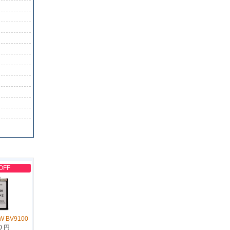
OFF
W BV9100
0 円