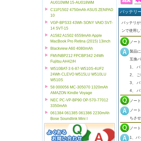
AU010WM 15-AU018WM
C11P1502 4750mAh ASUS ZENPAD
バッテリ
10
バッテリが
VGP-BPS33 43Wh SONY VAIO SVT-
14 SVT-15
ンで使用し
A1582 A1502 6559mAh Apple
MacBook Pro Retina (2015) 13inch
ノート
Blackview A60 4080mAh
製品に
FMVNBP212 FPCBP342 24Wh
互換バ
Fujitsu AH42/H
1、 
W510BAT-3 6-87-W510S-4UF2
24Wh CLEVO W515LU W510LU
2、 
W510S
3、 
58 000056 MC-305070 1320mAh
4、 
AMAZON Kindle Voyage
NEC PC-VP-BP90 OP-570-77012
ノート
3350mAh
ノート
061384 061385 061386 2230mAh
ちさせ
Bose Soundlink Mini I
ノート
1、バ