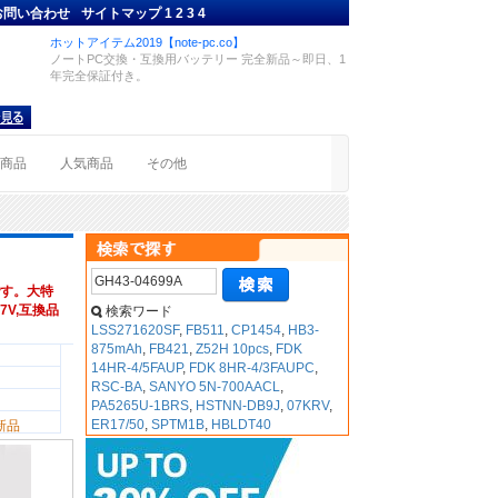
お問い合わせ
サイトマップ
1
2
3
4
ホットアイテム2019【note-pc.co】
ノートPC交換・互換用バッテリー 完全新品～即日、1
年完全保証付き。
着商品
人気商品
その他
す。大特
.7V,互換品
検索ワード
LSS271620SF
,
FB511
,
CP1454
,
HB3-
875mAh
,
FB421
,
Z52H 10pcs
,
FDK
14HR-4/5FAUP
,
FDK 8HR-4/3FAUPC
,
RSC-BA
,
SANYO 5N-700AACL
,
PA5265U-1BRS
,
HSTNN-DB9J
,
07KRV
,
ER17/50
,
SPTM1B
,
HBLDT40
新品