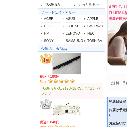
TOSHIBA
もっと見る≫
ノートPCバッテリー
ACER
ASUS
APPLE
DELL
FUJITSU
GATEWAY
HP
LENOVO
NEC
SONY
SAMSUNG
TOSHIBA
今週の目玉商品
税込:7,190円
（送料・手
TOSHIBA PA5212U-1BRS パソコン バ
ッテリー
発送日目安 
お届け予定
:
税込:6,840円
お支払い方