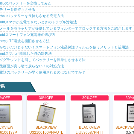
xus5のバッテリーを交換してみた
テリーを長持ちさせる
ホのバッテリーを長持ちさせる充電方法
droidスマホが充電できないときのトラブル対処法
メールを各キャリアが提供しているフィルターでブロックする方法をご紹介します
droidスマートフォン充電器の選び方
honeのLTE電波を復旧させる方法
かないだけじゃない！スマートフォン液晶保護フィルムを使うメリットと活用法
droidスマホが故障した時の対処法
ググラウンドを消してバッテリーを長持ちさせる方法
後画面が真っ暗で戻らない！の対処方法
電話のバッテリーが早く使用されるのはなぜですか？
特集
0%OFF
30%OFF
30%OFF
30%
CKVIEW
BLACKVIEW
BLACKVIEW
BLACKVIE
6106133P
U32100100PHVUTL
LiU536587PHTT
3,57