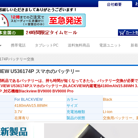
携帯電話
タブレットPC
送料無料商品
電源ユニット
新
6174Pバッテリー交換
VIEW U536174P スマホのバッテリー
消耗品であるバッテリーは、持ち時間が短くなってきたら、バッテリー交換が必要で
VIEW U536174Pスマホのバッテリー,BLACKVIEW内蔵電池4180mAh/15.88WH 3
P ,対応機種Blackview BV9000 BV9000 Pro
For BLACKVIEW
カラー
Black
4180mAh/15.88WH
サイズ
3.7V
充電池種類
Li-ion
在庫有り
製品の状態
交換用バッテリー、