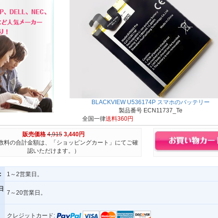
BLACKVIEW U536174P スマホのバッテリー
製品番号 ECN11737_Te
全国一律
送料360円
販売価格
4,915
3,440円
数料の合計金額は、「ショッピングカート」にてご確
認いただけます。）
:
1～2営業日。
日
7～20営業日。
クレジットカード: