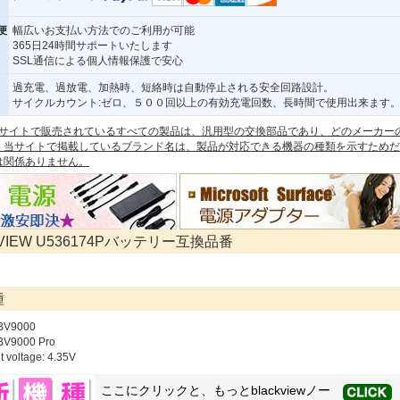
便
幅広いお支払い方法でのご利用が可能
365日24時間サポートいたします
SSL通信による個人情報保護で安心
過充電、過放電、加熱時、短絡時は自動停止される安全回路設計。
サイクルカウント:ゼロ、５００回以上の有効充電回数、長時間で使用出来ます
 本サイトで販売されているすべての製品は、汎用型の交換部品であり、どのメーカー
。当サイトで掲載しているブランド名は、製品が対応できる機器の種類を示すためだ
は関係ありません。
KVIEW U536174Pバッテリー互換品番
種
 BV9000
BV9000 Pro
t voltage: 4.35V
ここにクリックと、もっと
blackview
ノー