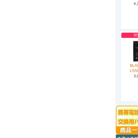
4,
3
BLA
Li55
3,