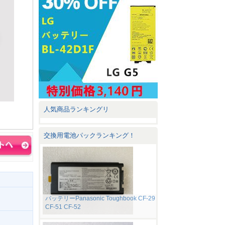
人気商品ランキングリ
交換用電池パックランキング！
バッテリーPanasonic Toughbook CF-29
CF-51 CF-52