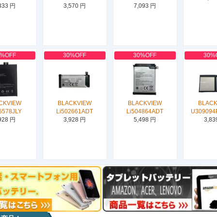
333 円
3,570 円
7,093 円
0%OFF
30%OFF
30%OFF
30%
CKVIEW
BLACKVIEW
BLACKVIEW
BLAC
6578JLY
Li502661ADT
Li504864ADT
U309094
928 円
3,928 円
5,498 円
3,83