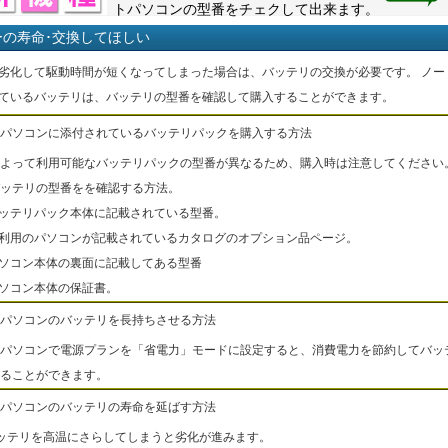
トパソコンの型番をチェクして出来ます。
ーの寿命･交換してほしい
劣化して駆動時間が短くなってしまった場合は、バッテリの交換が必要です。 ノー
ているバッテリは、バッテリの型番を確認して購入することができます。
パソコンに添付されているバッテリパックを購入する方法
よって利用可能なバッテリパックの型番が異なるため、購入時は注意してください
ッテリの型番をを確認する方法。
バッテリパック本体に記載されている型番。
ご利用のパソコンが記載されているカタログのオプション品ページ。
パソコン本体の裏面に記載してある型番
パソコン本体の保証書。
パソコンのバッテリを長持ちさせる方法
パソコンで電源プランを「省電力」モードに設定すると、消費電力を節約してバッ
ることができます。
パソコンのバッテリの寿命を延ばす方法
ッテリを高温にさらしてしまうと劣化が進みます。