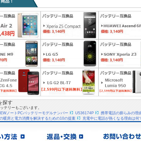
目商品！
を探す
ッテリーもございます。
KVIEWノートPCバッテリーモデルナンバー
U536174P
携帯電話の膨らみの理
の暖房と電力消費を解決するための10の提案
充電中に電話が熱くなる理由は何