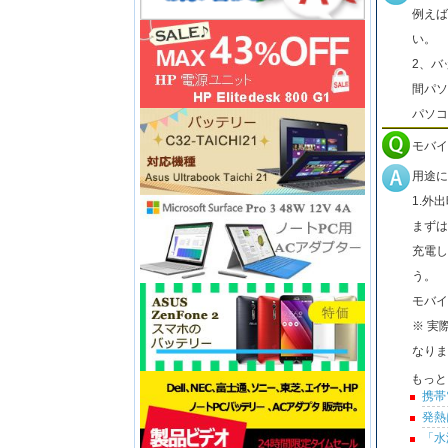
例えば
い。
2、バ
間パソ
パソコ
モバイ
用途に
1.外
まずは
充電し
う。
モバイ
※ 実
なりま
もっと
携帯
発熱
「水