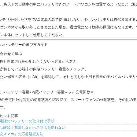
、炎天下の自動車の中にバッテリ付きのノートパソコンを放置するようなことは避
ッテリを外した状態でAC電源のみで使用はしない。外したバッテリは自然放電する
コン本体から取り外したままにした場合、過放電になり故障の原因にもなります。
ン本体にセットして使用してください。
ルバッテリーの選び方ガイド
合わせて選ぶ
出時も充電切れを心配したくない～容量から選ぶ
所持している端末の内蔵バッテリー容量をチェック。
たい端末の容量（mAh）を確認して、それと同じか上回る容量のモバイルバッテリ
ルバッテリー容量÷内蔵バッテリー容量＝フル充電回数※
際の充電回数は電池の使用状況や環境温度、スマートフォンの作動状態、その他の要
す。
ヒット記事
電話のバッテリーの取り付け手順
は厳禁！充電しながらスマホを使わないl
没スマホ」の応急処置方法