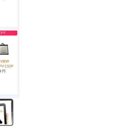
OFF
KVIEW
PV-1S2P
9 円