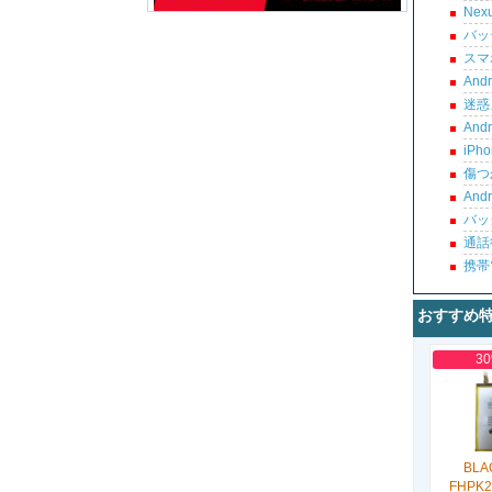
Ne
バッ
スマ
An
迷惑
An
iP
傷つ
An
バッ
通話
携帯
おすすめ
3
BLA
FHPK2