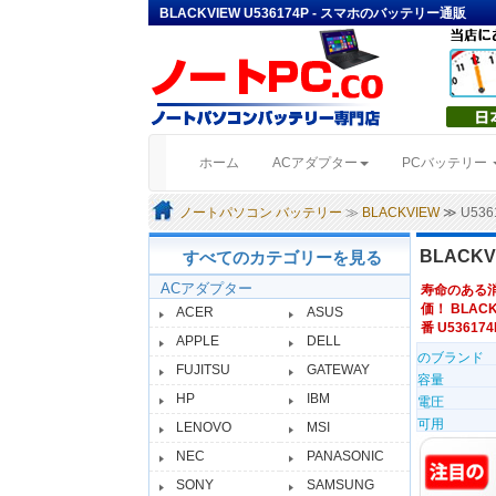
BLACKVIEW U536174P - スマホのバッテリー通販
(current)
ホーム
ACアダプター
PCバッテリー
ノートパソコン バッテリー
≫
BLACKVIEW
≫ U53
BLACK
すべてのカテゴリーを見る
ACアダプター
寿命のある
価！ BLACK
ACER
ASUS
番 U536174
APPLE
DELL
のブランド
FUJITSU
GATEWAY
容量
HP
IBM
電圧
可用
LENOVO
MSI
NEC
PANASONIC
SONY
SAMSUNG