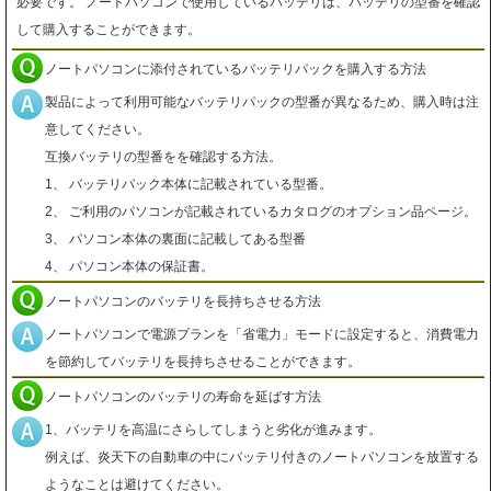
必要です。 ノートパソコンで使用しているバッテリは、バッテリの型番を確認
して購入することができます。
ノートパソコンに添付されているバッテリパックを購入する方法
製品によって利用可能なバッテリパックの型番が異なるため、購入時は注
意してください。
互換バッテリの型番をを確認する方法。
1、 バッテリパック本体に記載されている型番。
2、 ご利用のパソコンが記載されているカタログのオプション品ページ。
3、 パソコン本体の裏面に記載してある型番
4、 パソコン本体の保証書。
ノートパソコンのバッテリを長持ちさせる方法
ノートパソコンで電源プランを「省電力」モードに設定すると、消費電力
を節約してバッテリを長持ちさせることができます。
ノートパソコンのバッテリの寿命を延ばす方法
1、バッテリを高温にさらしてしまうと劣化が進みます。
例えば、炎天下の自動車の中にバッテリ付きのノートパソコンを放置する
ようなことは避けてください。