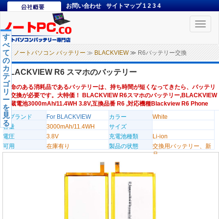
お問い合わせ
サイトマップ
1
2
3
4
Toggle
naviga
す
べ
て
ノートパソコン バッテリー
≫
BLACKVIEW
≫ R6バッテリー交換
の
カ
BLACKVIEW R6 スマホのバッテリー
テ
ゴ
寿命のある消耗品であるバッテリーは、持ち時間が短くなってきたら、バッテリ
リ
ー交換が必要です。大特価！ BLACKVIEW R6スマホのバッテリー,BLACKVIEW
ー
内蔵電池3000mAh/11.4WH 3.8V,互換品番 R6 ,対応機種Blackview R6 Phone
を
見
のブランド
For BLACKVIEW
カラー
White
る
容量
3000mAh/11.4WH
サイズ
電圧
3.8V
充電池種類
Li-ion
可用
在庫有り
製品の状態
交換用バッテリー、新
品