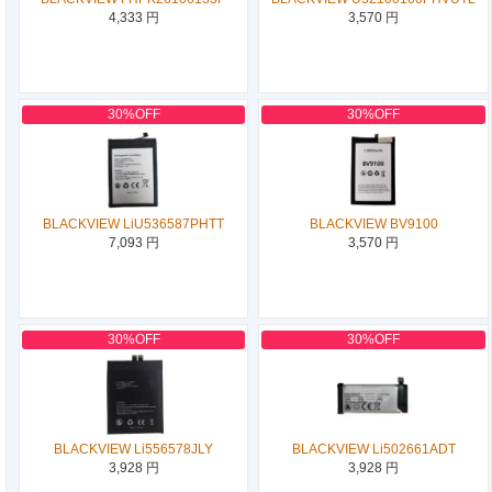
4,333 円
3,570 円
30%OFF
30%OFF
BLACKVIEW LiU536587PHTT
BLACKVIEW BV9100
7,093 円
3,570 円
30%OFF
30%OFF
BLACKVIEW Li556578JLY
BLACKVIEW Li502661ADT
3,928 円
3,928 円