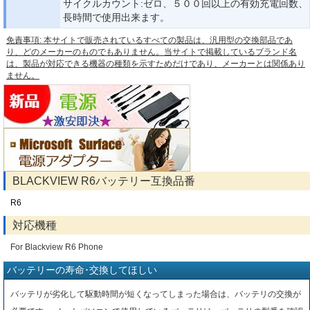
サイクルカウント:ゼロ、５００回以上の有効充電回数、
長時間で使用出来ます。
免責事項: 本サイトで販売されているすべての製品は、汎用型の交換部品であ
り、どのメーカーのものでもありません。当サイトで掲載しているブランド名
は、製品が対応できる機器の種類を示すためだけであり、メーカーとは関係あり
ません。
BLACKVIEW R6バッテリー互換品番
R6
対応機種
For Blackview R6 Phone
バッテリーの寿命･交換してほしい
バッテリが劣化して駆動時間が短くなってしまった場合は、バッテリの交換が