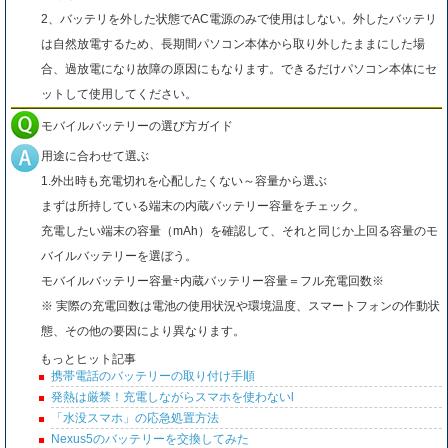
2、バッテリを外した状態でAC電源のみで使用はしない。外したバッテリ
は自然放電するため、長期間パソコン本体から取り外したままにした場
合、過放電になり故障の原因にもなります。できるだけパソコン本体にセ
ットして使用してください。
モバイルバッテリーの選び方ガイド
用途に合わせて選ぶ
1.外出時も充電切れを心配したくない～容量から選ぶ
まずは所持している端末の内蔵バッテリー容量をチェック。
充電したい端末の容量（mAh）を確認して、それと同じか上回る容量のモ
バイルバッテリーを選ぼう。
モバイルバッテリー容量÷内蔵バッテリー容量＝フル充電回数※
※ 実際の充電回数は電池の使用状況や環境温度、スマートフォンの作動状
態、その他の要因により異なります。
もっとヒット記事
携帯電話のバッテリーの取り付け手順
発熱は厳禁！充電しながらスマホを使わないl
「水没スマホ」の応急処置方法
Nexus5のバッテリーを交換してみた