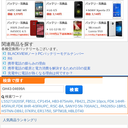
関連商品を探す
各種交換用バッテリーもございます。
BLACKVIEWノートPCバッテリーモデルナンバー
R6
携帯電話の膨らみの理由
携帯電話の暖房と電力消費を解決するための10の提案
充電中に電話が熱くなる理由は何ですか？
検索ワード
LSS271620SF
,
FB511
,
CP1454
,
HB3-875mAh
,
FB421
,
Z52H 10pcs
,
FDK 14HR-
4/5FAUP
,
FDK 8HR-4/3FAUPC
,
RSC-BA
,
SANYO 5N-700AACL
,
PA5265U-1BRS
,
HSTNN-DB9J
,
07KRV
,
ER17/50
,
SPTM1B
,
HBLDT40
人気商品ランキングリ