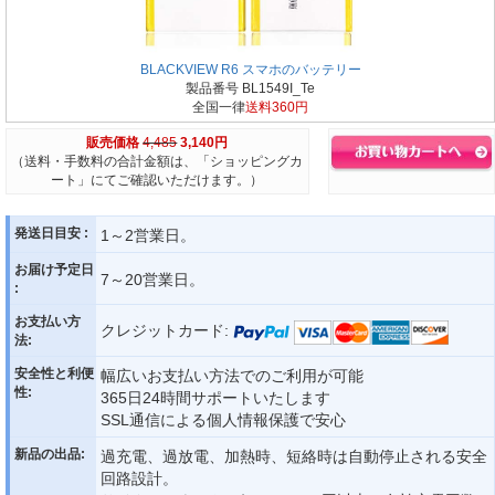
BLACKVIEW R6 スマホのバッテリー
製品番号 BL1549I_Te
全国一律
送料360円
販売価格
4,485
3,140円
（送料・手数料の合計金額は、「ショッピングカ
ート」にてご確認いただけます。）
発送日目安 :
1～2営業日。
お届け予定日
7～20営業日。
:
お支払い方
クレジットカード:
法:
安全性と利便
幅広いお支払い方法でのご利用が可能
性:
365日24時間サポートいたします
SSL通信による個人情報保護で安心
新品の出品:
過充電、過放電、加熱時、短絡時は自動停止される安全
回路設計。