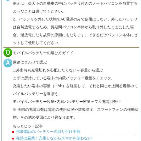
例えば、炎天下の自動車の中にバッテリ付きのノートパソコンを放置する
ようなことは避けてください。
2、バッテリを外した状態でAC電源のみで使用はしない。外したバッテリ
は自然放電するため、長期間パソコン本体から取り外したままにした場
合、過放電になり故障の原因にもなります。できるだけパソコン本体にセ
ットして使用してください。
モバイルバッテリーの選び方ガイド
用途に合わせて選ぶ
1.外出時も充電切れを心配したくない～容量から選ぶ
まずは所持している端末の内蔵バッテリー容量をチェック。
充電したい端末の容量（mAh）を確認して、それと同じか上回る容量のモ
バイルバッテリーを選ぼう。
モバイルバッテリー容量÷内蔵バッテリー容量＝フル充電回数※
※ 実際の充電回数は電池の使用状況や環境温度、スマートフォンの作動状
態、その他の要因により異なります。
もっとヒット記事
携帯電話のバッテリーの取り付け手順
発熱は厳禁！充電しながらスマホを使わないl