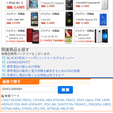
関連商品を探す
各種交換用バッテリーもございます。
BLACKVIEWノートPCバッテリーモデルナンバー
LiH466182PHTT
携帯電話の膨らみの理由
携帯電話の暖房と電力消費を解決するための10の提案
充電中に電話が熱くなる理由は何ですか？
検索ワード
LSS271620SF
,
FB511
,
CP1454
,
HB3-875mAh
,
FB421
,
Z52H 10pcs
,
FDK 14HR-
4/5FAUP
,
FDK 8HR-4/3FAUPC
,
RSC-BA
,
SANYO 5N-700AACL
,
PA5265U-1BRS
,
HSTNN-DB9J
,
07KRV
,
ER17/50
,
SPTM1B
,
HBLDT40