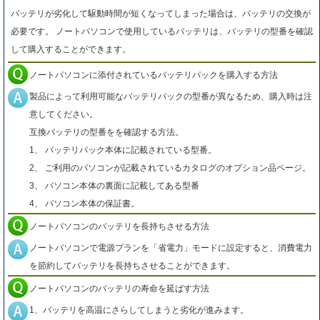
バッテリが劣化して駆動時間が短くなってしまった場合は、バッテリの交換が
必要です。 ノートパソコンで使用しているバッテリは、バッテリの型番を確認
して購入することができます。
ノートパソコンに添付されているバッテリパックを購入する方法
製品によって利用可能なバッテリパックの型番が異なるため、購入時は注
意してください。
互換バッテリの型番をを確認する方法。
1、 バッテリパック本体に記載されている型番。
2、 ご利用のパソコンが記載されているカタログのオプション品ページ。
3、 パソコン本体の裏面に記載してある型番
4、 パソコン本体の保証書。
ノートパソコンのバッテリを長持ちさせる方法
ノートパソコンで電源プランを「省電力」モードに設定すると、消費電力
を節約してバッテリを長持ちさせることができます。
ノートパソコンのバッテリの寿命を延ばす方法
1、バッテリを高温にさらしてしまうと劣化が進みます。