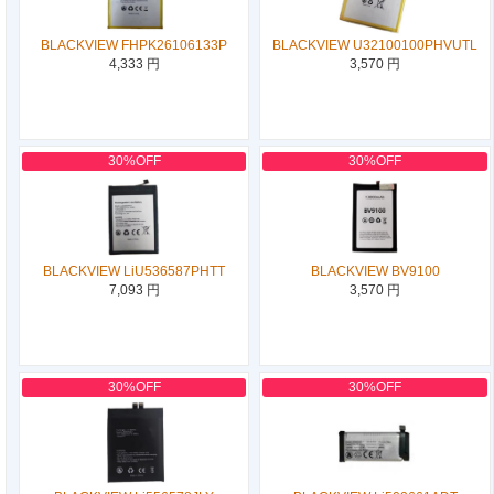
BLACKVIEW FHPK26106133P
BLACKVIEW U32100100PHVUTL
4,333 円
3,570 円
30%OFF
30%OFF
BLACKVIEW LiU536587PHTT
BLACKVIEW BV9100
7,093 円
3,570 円
30%OFF
30%OFF