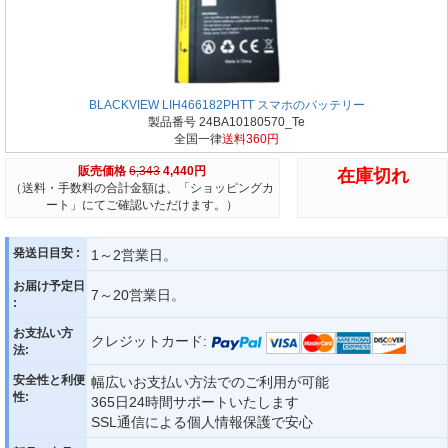
BLACKVIEW LIH466182PHTT スマホのバッテリー
製品番号 24BA10180570_Te
全国一律
送料360円
販売価格
6,343
4,440円
在庫切れ
（送料・手数料の合計金額は、「ショッピングカ
ート」にてご確認いただけます。）
発送日目安 :
1～2営業日。
お届け予定日
7～20営業日。
:
お支払い方
クレジットカード:
法:
安全性と利便
幅広いお支払い方法でのご利用が可能
性:
365日24時間サポートいたします
SSL通信による個人情報保護で安心