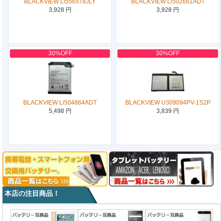
BLACKVIEW Li556578JLY
BLACKVIEW Li502661ADT
3,928 円
3,928 円
30%OFF
30%OFF
BLACKVIEW Li504864ADT
BLACKVIEW U309094PV-1S2P
5,498 円
3,839 円
本店の注目商品！