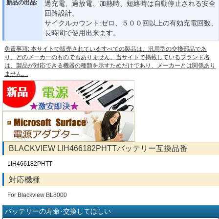
新品の出品:
過充電、過放電、加熱時、短絡時は自動停止される安全
回路設計。
サイクルカウント:ゼロ、５００回以上の有効充電回数、
長時間で使用出来ます。
免責事項: 本サイトで販売されているすべての製品は、汎用型の交換部品であ
り、どのメーカーのものでもありません。当サイトで掲載しているブランド名
は、製品が対応できる機器の種類を示すためだけであり、メーカーとは関係あり
ません。
BLACKVIEW LIH466182PHTTバッテリー互換品番
LiH466182PHTT
対応機種
For Blackview BL8000
バッテリーの寿命･交換してほしい