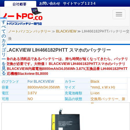
お問い合わせ
サイトマップ
1
2
3
4
Toggle
naviga
す
べ
て
ノートパソコン バッテリー
≫
BLACKVIEW
≫ LIH466182PHTTバッテリー交
の
換
カ
テ
ゴ
BLACKVIEW LIH466182PHTT スマホのバッテリー
リ
ー
寿命のある消耗品であるバッテリーは、持ち時間が短くなってきたら、バッテリ
を
ー交換が必要です。大特価！ BLACKVIEW LIH466182PHTTスマホのバッテリ
見
ー,BLACKVIEW内蔵電池8800mAh/34.056Wh 3.87V,互換品番 LiH466182PHTT
る
,対応機種Blackview BL8000
のブランド
For BLACKVIEW
カラー
Black
容量
8800mAh/34.056Wh
サイズ
*mm(L x W x H)
電圧
3.87V
充電池種類
Li-ion
可用
NO
製品の状態
交換用バッテリー、新
品