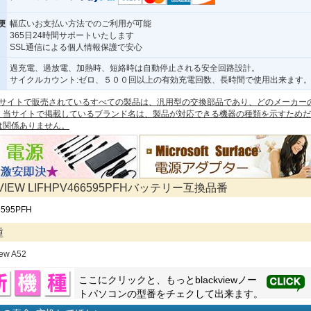
便
幅広いお支払い方法でのご利用が可能
365日24時間サポートいたします
SSL通信による個人情報保護で安心
過充電、過放電、加熱時、短絡時は自動停止される安全回路設計。
サイクルカウント:ゼロ、５００回以上の有効充電回数、長時間で使用出来ます
 本サイトで販売されているすべての製品は、汎用型の交換部品であり、どのメーカー
。当サイトで掲載しているブランド名は、製品が対応できる機器の種類を示すためだ
は関係ありません。
VIEW LIFHPV466595PFHバッテリー互換品番
6595PFH
種
iew A52
ここにクリックと、もっと
blackview
ノー
トパソコンの型番をチェクして出来ます。