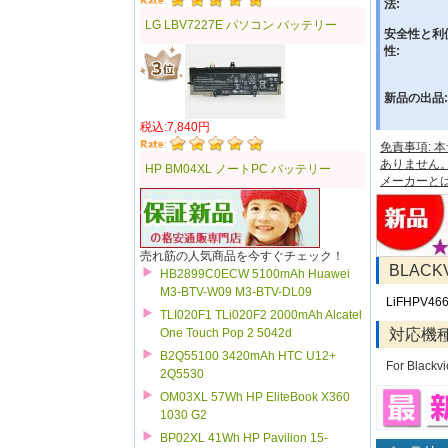
法:
LG LBV7227E パソコン バッテリー
安全性と利
性:
新品の出品:
税込:7,840円
免責事項:
ありません
HP BM04XL ノートPC バッテリー
メーカーと
売れ筋の人気商品を今すぐチェック！
BLACK
HB2899C0ECW 5100mAh Huawei
M3-BTV-W09 M3-BTV-DL09
LiFHPV46
TLI020F1 TLi020F2 2000mAh Alcatel
対応機
One Touch Pop 2 5042d
B2Q55100 3420mAh HTC U12+
For Blackv
2Q5530
OM03XL 57Wh HP EliteBook X360
1030 G2
BP02XL 41Wh HP Pavilion 15-