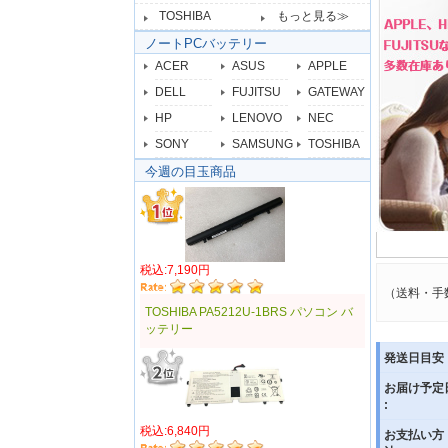
TOSHIBA
もっと見る≫
ノートPCバッテリー
ACER
ASUS
APPLE
DELL
FUJITSU
GATEWAY
HP
LENOVO
NEC
SONY
SAMSUNG
TOSHIBA
今週の目玉商品
税込:7,190円
（送料・手
TOSHIBA PA5212U-1BRS パソコン バ
ッテリー
発送日目安 
お届け予定
:
税込:6,840円
お支払い方