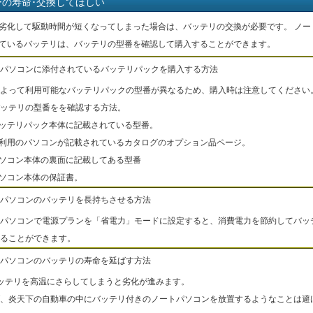
ーの寿命･交換してほしい
劣化して駆動時間が短くなってしまった場合は、バッテリの交換が必要です。 ノー
ているバッテリは、バッテリの型番を確認して購入することができます。
パソコンに添付されているバッテリパックを購入する方法
よって利用可能なバッテリパックの型番が異なるため、購入時は注意してください
ッテリの型番をを確認する方法。
バッテリパック本体に記載されている型番。
ご利用のパソコンが記載されているカタログのオプション品ページ。
パソコン本体の裏面に記載してある型番
パソコン本体の保証書。
パソコンのバッテリを長持ちさせる方法
パソコンで電源プランを「省電力」モードに設定すると、消費電力を節約してバッ
ることができます。
パソコンのバッテリの寿命を延ばす方法
ッテリを高温にさらしてしまうと劣化が進みます。
、炎天下の自動車の中にバッテリ付きのノートパソコンを放置するようなことは避