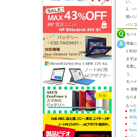
い。
2、バ
間パソ
パソコ
モバイ
用途に
1.外
まずは
充電し
う。
モバイ
※ 実
なりま
もっと
携帯
発熱
「水
Ne
バッ