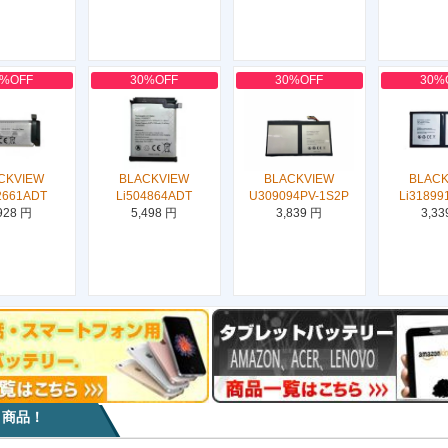
0%OFF
30%OFF
30%OFF
30%
CKVIEW
BLACKVIEW
BLACKVIEW
BLAC
2661ADT
Li504864ADT
U309094PV-1S2P
Li31899
928 円
5,498 円
3,839 円
3,33
目商品！