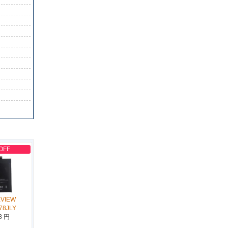
OFF
KVIEW
78JLY
8 円