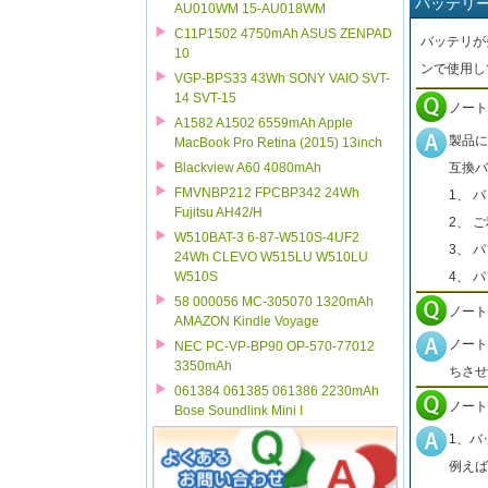
バッテリ
AU010WM 15-AU018WM
C11P1502 4750mAh ASUS ZENPAD
バッテリが
10
ンで使用し
VGP-BPS33 43Wh SONY VAIO SVT-
14 SVT-15
ノート
A1582 A1502 6559mAh Apple
製品に
MacBook Pro Retina (2015) 13inch
互換バ
Blackview A60 4080mAh
FMVNBP212 FPCBP342 24Wh
1、 
Fujitsu AH42/H
2、 
W510BAT-3 6-87-W510S-4UF2
3、 
24Wh CLEVO W515LU W510LU
4、 
W510S
58 000056 MC-305070 1320mAh
ノート
AMAZON Kindle Voyage
ノート
NEC PC-VP-BP90 OP-570-77012
3350mAh
ちさせ
061384 061385 061386 2230mAh
ノート
Bose Soundlink Mini I
1、バ
例えば