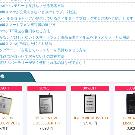
ホのバッテリーを長持ちさせる充電方法
droidスマホが充電できないときのトラブル対処法
メールを各キャリアが提供しているフィルターでブロックする方法をご紹介します
droidスマートフォン充電器の選び方
honeのLTE電波を復旧させる方法
かないだけじゃない！スマートフォン液晶保護フィルムを使うメリットと活用法
droidスマホが故障した時の対処法
ググラウンドを消してバッテリーを長持ちさせる方法
後画面が真っ暗で戻らない！の対処方法
電話のバッテリーが早く使用されるのはなぜですか？
特集
0%OFF
30%OFF
30%OFF
30%
CKVIEW
BLACKVIEW
BLACKVIEW BV9100
BLAC
100PHVUTL
LiU536587PHTT
3,570 円
Li5565
570 円
7,093 円
3,92