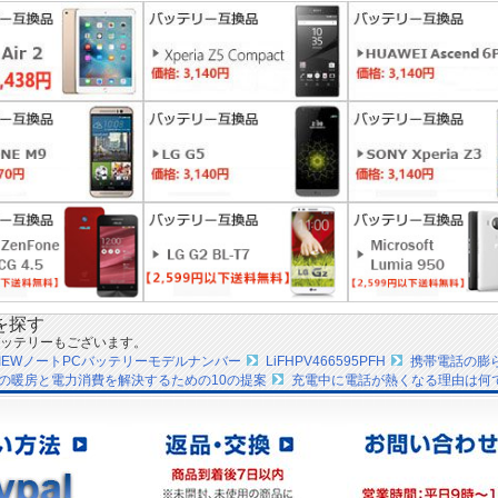
を探す
ッテリーもございます。
KVIEWノートPCバッテリーモデルナンバー
LiFHPV466595PFH
携帯電話の膨
の暖房と電力消費を解決するための10の提案
充電中に電話が熱くなる理由は何