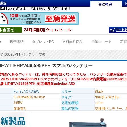
ー通販
携帯電話
タブレットPC
送料無料商品
電源ユニット
新
HPV466595PFHバッテリー交換
IEW LIFHPV466595PFH スマホのバッテリー
消耗品であるバッテリーは、持ち時間が短くなってきたら、バッテリー交換が必要で
VIEW LIFHPV466595PFHスマホのバッテリー,BLACKVIEW内蔵電池5180mAh/19.
番 LiFHPV466595PFH ,対応機種Blackview A52
For BLACKVIEW
カラー
Black
5180mAh/19.943Wh
サイズ
*mm(L x W x H)
3.85V
充電池種類
Li-ion
在庫有り
製品の状態
交換用バッテリー、