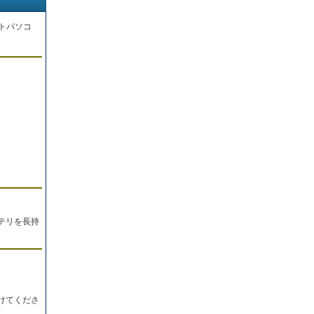
トパソコ
。
テリを長持
けてくださ