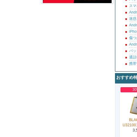
スマ
An
迷惑
An
iP
傷つ
An
バッ
通話
携帯
おすすめ
3
BLA
U32100
3,