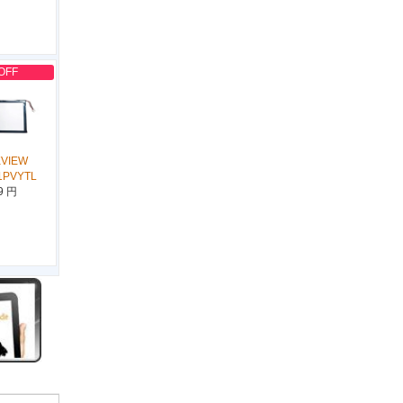
OFF
KVIEW
1PVYTL
9 円