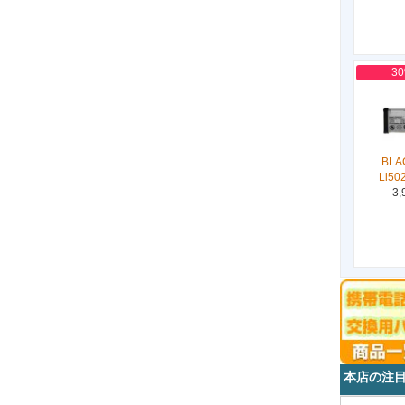
3
BLA
Li50
3,
本店の注