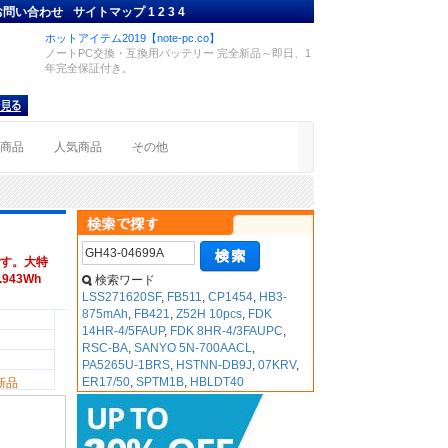
お問い合わせ
サイトマップ
1
2
3
4
ホットアイテム2019【note-pc.co】
ノートPC交換・互換用バッテリー 完全新品～即日、1
年完全保証付き。
着商品
人気商品
その他
す。大特
943Wh
検索ワード
LSS271620SF
,
FB511
,
CP1454
,
HB3-
875mAh
,
FB421
,
Z52H 10pcs
,
FDK
14HR-4/5FAUP
,
FDK 8HR-4/3FAUPC
,
RSC-BA
,
SANYO 5N-700AACL
,
PA5265U-1BRS
,
HSTNN-DB9J
,
07KRV
,
ER17/50
,
SPTM1B
,
HBLDT40
新品