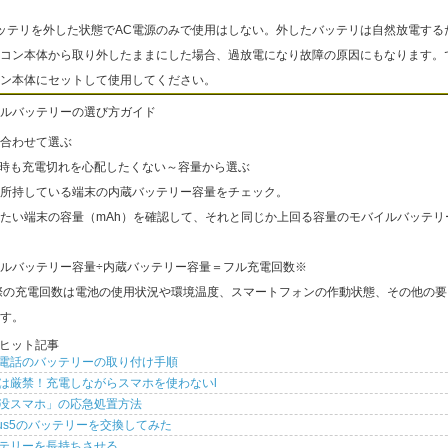
ッテリを外した状態でAC電源のみで使用はしない。外したバッテリは自然放電する
コン本体から取り外したままにした場合、過放電になり故障の原因にもなります。
ン本体にセットして使用してください。
ルバッテリーの選び方ガイド
合わせて選ぶ
出時も充電切れを心配したくない～容量から選ぶ
所持している端末の内蔵バッテリー容量をチェック。
たい端末の容量（mAh）を確認して、それと同じか上回る容量のモバイルバッテリ
ルバッテリー容量÷内蔵バッテリー容量＝フル充電回数※
際の充電回数は電池の使用状況や環境温度、スマートフォンの作動状態、その他の要
す。
ヒット記事
電話のバッテリーの取り付け手順
は厳禁！充電しながらスマホを使わないl
没スマホ」の応急処置方法
xus5のバッテリーを交換してみた
テリーを長持ちさせる