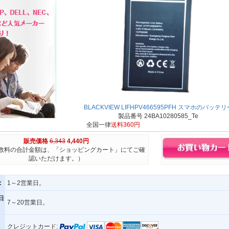
BLACKVIEW LIFHPV466595PFH スマホのバッテリ
製品番号 24BA10280585_Te
全国一律
送料360円
販売価格
6,343
4,440円
数料の合計金額は、「ショッピングカート」にてご確
認いただけます。）
:
1～2営業日。
日
7～20営業日。
クレジットカード: