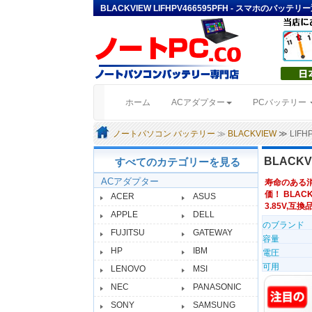
BLACKVIEW LIFHPV466595PFH - スマホのバッテリ
(current)
ホーム
ACアダプター
PCバッテリー
ノートパソコン バッテリー
≫
BLACKVIEW
≫ LIF
BLACKV
すべてのカテゴリーを見る
ACアダプター
寿命のある
価！ BLACK
ACER
ASUS
3.85V,互換品
APPLE
DELL
のブランド
FUJITSU
GATEWAY
容量
HP
IBM
電圧
可用
LENOVO
MSI
NEC
PANASONIC
SONY
SAMSUNG