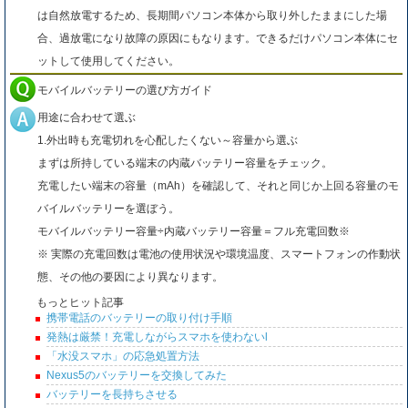
は自然放電するため、長期間パソコン本体から取り外したままにした場
合、過放電になり故障の原因にもなります。できるだけパソコン本体にセ
ットして使用してください。
モバイルバッテリーの選び方ガイド
用途に合わせて選ぶ
1.外出時も充電切れを心配したくない～容量から選ぶ
まずは所持している端末の内蔵バッテリー容量をチェック。
充電したい端末の容量（mAh）を確認して、それと同じか上回る容量のモ
バイルバッテリーを選ぼう。
モバイルバッテリー容量÷内蔵バッテリー容量＝フル充電回数※
※ 実際の充電回数は電池の使用状況や環境温度、スマートフォンの作動状
態、その他の要因により異なります。
もっとヒット記事
携帯電話のバッテリーの取り付け手順
発熱は厳禁！充電しながらスマホを使わないl
「水没スマホ」の応急処置方法
Nexus5のバッテリーを交換してみた
バッテリーを長持ちさせる