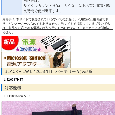
回路設計。
サイクルカウント:ゼロ、５００回以上の有効充電回数、
長時間で使用出来ます。
免責事項: 本サイトで販売されているすべての製品は、汎用型の交換部品であ
り、どのメーカーのものでもありません。当サイトで掲載しているブランド名
は、製品が対応できる機器の種類を示すためだけであり、メーカーとは関係あり
ません。
BLACKVIEW LI426587HTTバッテリー互換品番
Li426587HTT
対応機種
For Blackview A100