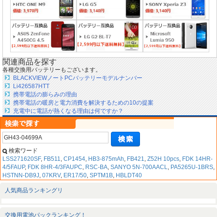
関連商品を探す
各種交換用バッテリーもございます。
BLACKVIEWノートPCバッテリーモデルナンバー
Li426587HTT
携帯電話の膨らみの理由
携帯電話の暖房と電力消費を解決するための10の提案
充電中に電話が熱くなる理由は何ですか？
検索ワード
LSS271620SF
,
FB511
,
CP1454
,
HB3-875mAh
,
FB421
,
Z52H 10pcs
,
FDK 14HR-
4/5FAUP
,
FDK 8HR-4/3FAUPC
,
RSC-BA
,
SANYO 5N-700AACL
,
PA5265U-1BRS
,
HSTNN-DB9J
,
07KRV
,
ER17/50
,
SPTM1B
,
HBLDT40
人気商品ランキングリ
交換用電池パックランキング！