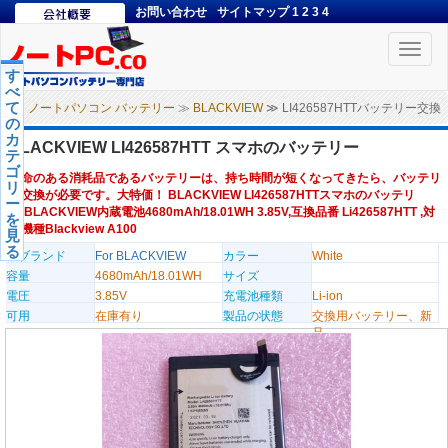
お問い合わせ
サイトマップ
1
2
3
4
Toggle
naviga
す
べ
て
ノートパソコン バッテリー
≫
BLACKVIEW
≫ LI426587HTTバッテリー交換
の
カ
BLACKVIEW LI426587HTT スマホのバッテリー
テ
ゴ
寿命のある消耗品であるバッテリーは、持ち時間が短くなってきたら、バッテリ
リ
ー交換が必要です。大特価！ BLACKVIEW LI426587HTTスマホのバッテリ
ー
ー,BLACKVIEW内蔵電池4680mAh/18.01WH 3.85V,互換品番 Li426587HTT ,対
を
応機種Blackview A100
見
る
のブランド
For BLACKVIEW
カラー
White
容量
4680mAh/18.01WH
サイズ
電圧
3.85V
充電池種類
Li-ion
可用
在庫有り
製品の状態
交換用バッテリー、新
品