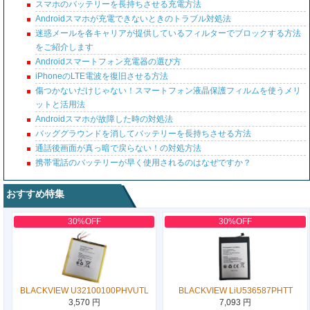
スマホのバッテリーを長持ちさせる充電方法
Androidスマホが充電できないときのトラブル対処法
迷惑メールを各キャリアが提供しているフィルターでブロックする方法
をご紹介します
Androidスマートフォン充電器の選び方
iPhoneのLTE電波を復旧させる方法
傷つかないだけじゃない！スマートフォン液晶保護フィルムを使うメリ
ットと活用法
Androidスマホが故障した時の対処法
バッググラウンドを消してバッテリーを長持ちさせる方法
通話後画面が真っ暗で戻らない！の対処方法
携帯電話のバッテリーが早く使用されるのはなぜですか？
おすすめ特集
30%OFF
30%OFF
BLACKVIEW U32100100PHVUTL
BLACKVIEW LiU536587PHTT
3,570 円
7,093 円