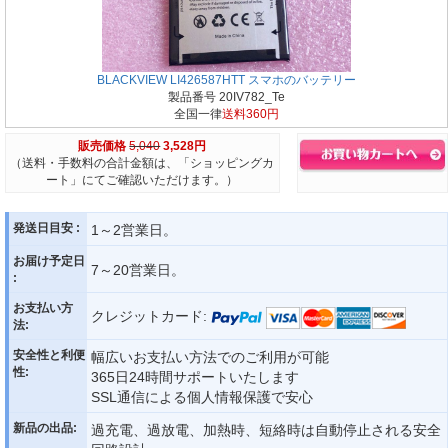
BLACKVIEW LI426587HTT スマホのバッテリー
製品番号 20IV782_Te
全国一律
送料360円
販売価格
5,040
3,528円
（送料・手数料の合計金額は、「ショッピングカ
ート」にてご確認いただけます。）
発送日目安 :
1～2営業日。
お届け予定日
7～20営業日。
:
お支払い方
クレジットカード:
法:
安全性と利便
幅広いお支払い方法でのご利用が可能
性:
365日24時間サポートいたします
SSL通信による個人情報保護で安心
新品の出品:
過充電、過放電、加熱時、短絡時は自動停止される安全