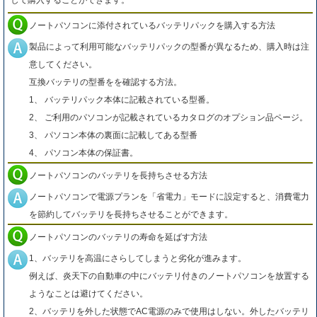
して購入することができます。
ノートパソコンに添付されているバッテリパックを購入する方法
製品によって利用可能なバッテリパックの型番が異なるため、購入時は注
意してください。
互換バッテリの型番をを確認する方法。
1、 バッテリパック本体に記載されている型番。
2、 ご利用のパソコンが記載されているカタログのオプション品ページ。
3、 パソコン本体の裏面に記載してある型番
4、 パソコン本体の保証書。
ノートパソコンのバッテリを長持ちさせる方法
ノートパソコンで電源プランを「省電力」モードに設定すると、消費電力
を節約してバッテリを長持ちさせることができます。
ノートパソコンのバッテリの寿命を延ばす方法
1、バッテリを高温にさらしてしまうと劣化が進みます。
例えば、炎天下の自動車の中にバッテリ付きのノートパソコンを放置する
ようなことは避けてください。
2、バッテリを外した状態でAC電源のみで使用はしない。外したバッテリ