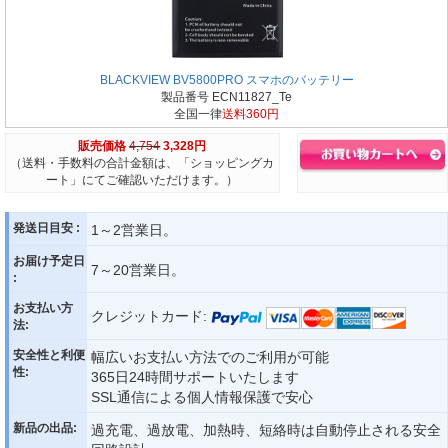
BLACKVIEW BV5800PRO スマホのバッテリー
製品番号 ECN11827_Te
全国一律
送料360円
販売価格
4,754
3,328円
（送料・手数料の合計金額は、「ショッピングカ
ート」にてご確認いただけます。）
発送日目安 :
1～2営業日。
お届け予定日
7～20営業日。
:
お支払い方
クレジットカード:
法:
安全性と利便
幅広いお支払い方法でのご利用が可能
性:
365日24時間サポートいたします
SSL通信による個人情報保護で安心
新品の出品:
過充電、過放電、加熱時、短絡時は自動停止される安全