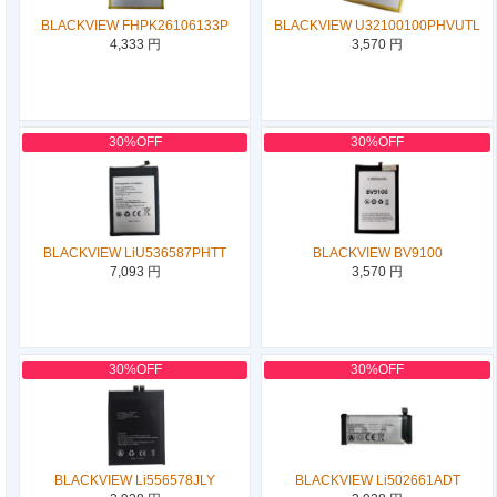
BLACKVIEW FHPK26106133P
BLACKVIEW U32100100PHVUTL
4,333 円
3,570 円
30%OFF
30%OFF
BLACKVIEW LiU536587PHTT
BLACKVIEW BV9100
7,093 円
3,570 円
30%OFF
30%OFF
BLACKVIEW Li556578JLY
BLACKVIEW Li502661ADT