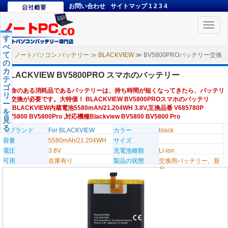
お問い合わせ
サイトマップ
1
2
3
4
Toggle
naviga
す
べ
て
ノートパソコン バッテリー
≫
BLACKVIEW
≫ BV5800PROバッテリー交換
の
カ
BLACKVIEW BV5800PRO スマホのバッテリー
テ
ゴ
寿命のある消耗品であるバッテリーは、持ち時間が短くなってきたら、バッテリ
リ
ー交換が必要です。大特価！ BLACKVIEW BV5800PROスマホのバッテリ
ー
ー,BLACKVIEW内蔵電池5580mAh/21.204WH 3.8V,互換品番 V685780P
を
BV5800 BV5800Pro ,対応機種Blackview BV5800 BV5800 Pro
見
る
のブランド
For BLACKVIEW
カラー
black
容量
5580mAh/21.204WH
サイズ
電圧
3.8V
充電池種類
Li-ion
可用
在庫有り
製品の状態
交換用バッテリー、新
品