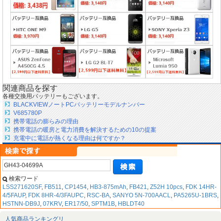
関連商品を探す
各種交換用バッテリーもございます。
BLACKVIEWノートPCバッテリーモデルナンバー
V685780P
携帯電話の膨らみの理由
携帯電話の暖房と電力消費を解決するための10の提案
充電中に電話が熱くなる理由は何ですか？
検索ワード
LSS271620SF
,
FB511
,
CP1454
,
HB3-875mAh
,
FB421
,
Z52H 10pcs
,
FDK 14HR-
4/5FAUP
,
FDK 8HR-4/3FAUPC
,
RSC-BA
,
SANYO 5N-700AACL
,
PA5265U-1BRS
,
HSTNN-DB9J
,
07KRV
,
ER17/50
,
SPTM1B
,
HBLDT40
人気商品ランキングリ