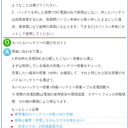
ようなことは避けてください。
2、バッテリを外した状態でAC電源のみで使用はしない。外したバッテリ
は自然放電するため、長期間パソコン本体から取り外したままにした場
合、過放電になり故障の原因にもなります。できるだけパソコン本体にセ
ットして使用してください。
モバイルバッテリーの選び方ガイド
用途に合わせて選ぶ
1.外出時も充電切れを心配したくない～容量から選ぶ
まずは所持している端末の内蔵バッテリー容量をチェック。
充電したい端末の容量（mAh）を確認して、それと同じか上回る容量のモ
バイルバッテリーを選ぼう。
モバイルバッテリー容量÷内蔵バッテリー容量＝フル充電回数※
※ 実際の充電回数は電池の使用状況や環境温度、スマートフォンの作動状
態、その他の要因により異なります。
もっとヒット記事
携帯電話のバッテリーの取り付け手順
発熱は厳禁！充電しながらスマホを使わないl
「水没スマホ」の応急処置方法