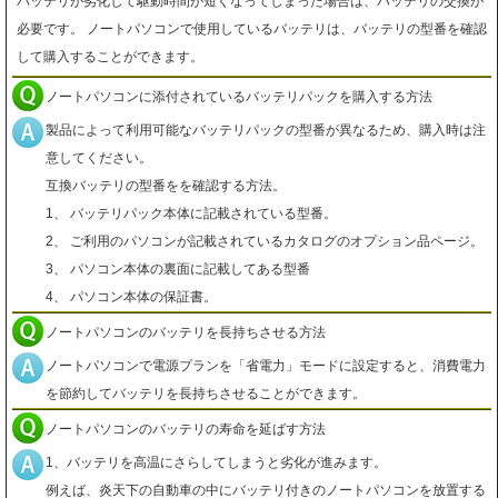
バッテリが劣化して駆動時間が短くなってしまった場合は、バッテリの交換が
必要です。 ノートパソコンで使用しているバッテリは、バッテリの型番を確認
して購入することができます。
ノートパソコンに添付されているバッテリパックを購入する方法
製品によって利用可能なバッテリパックの型番が異なるため、購入時は注
意してください。
互換バッテリの型番をを確認する方法。
1、 バッテリパック本体に記載されている型番。
2、 ご利用のパソコンが記載されているカタログのオプション品ページ。
3、 パソコン本体の裏面に記載してある型番
4、 パソコン本体の保証書。
ノートパソコンのバッテリを長持ちさせる方法
ノートパソコンで電源プランを「省電力」モードに設定すると、消費電力
を節約してバッテリを長持ちさせることができます。
ノートパソコンのバッテリの寿命を延ばす方法
1、バッテリを高温にさらしてしまうと劣化が進みます。
例えば、炎天下の自動車の中にバッテリ付きのノートパソコンを放置する