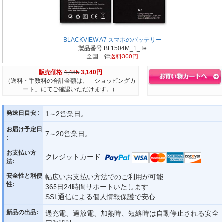
BLACKVIEW A7 スマホのバッテリー
製品番号 BL1504M_1_Te
全国一律
送料360円
販売価格
4,485
3,140円
（送料・手数料の合計金額は、「ショッピングカ
ート」にてご確認いただけます。）
発送日目安 :
1～2営業日。
お届け予定日
7～20営業日。
:
お支払い方
クレジットカード:
法:
安全性と利便
幅広いお支払い方法でのご利用が可能
性:
365日24時間サポートいたします
SSL通信による個人情報保護で安心
新品の出品:
過充電、過放電、加熱時、短絡時は自動停止される安全