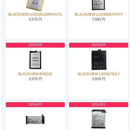
BLACKVIEW U32100100PHVUTL
BLACKVIEW LiU536587PHTT
3,570 円
7,093 円
30%OFF
30%OFF
BLACKVIEW BV9100
BLACKVIEW Li556578JLY
3,570 円
3,928 円
30%OFF
30%OFF