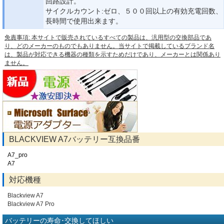
回路設計。
サイクルカウント:ゼロ、５００回以上の有効充電回数、
長時間で使用出来ます。
免責事項: 本サイトで販売されているすべての製品は、汎用型の交換部品であ
り、どのメーカーのものでもありません。当サイトで掲載しているブランド名
は、製品が対応できる機器の種類を示すためだけであり、メーカーとは関係あり
ません。
BLACKVIEW A7バッテリー互換品番
A7_pro
A7
対応機種
Blackview A7
Blackview A7 Pro
バッテリーの寿命･交換してほしい