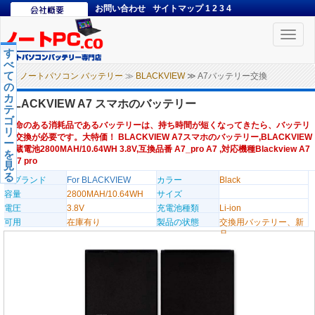
お問い合わせ
サイトマップ
1
2
3
4
Toggle
naviga
す
べ
て
ノートパソコン バッテリー
≫
BLACKVIEW
≫ A7バッテリー交換
の
カ
BLACKVIEW A7 スマホのバッテリー
テ
ゴ
寿命のある消耗品であるバッテリーは、持ち時間が短くなってきたら、バッテリ
リ
ー交換が必要です。大特価！ BLACKVIEW A7スマホのバッテリー,BLACKVIEW
ー
内蔵電池2800MAH/10.64WH 3.8V,互換品番 A7_pro A7 ,対応機種Blackview A7
を
/ A7 pro
見
る
のブランド
For BLACKVIEW
カラー
Black
容量
2800MAH/10.64WH
サイズ
電圧
3.8V
充電池種類
Li-ion
可用
在庫有り
製品の状態
交換用バッテリー、新
品