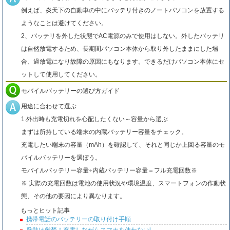
例えば、炎天下の自動車の中にバッテリ付きのノートパソコンを放置する
ようなことは避けてください。
2、バッテリを外した状態でAC電源のみで使用はしない。外したバッテリ
は自然放電するため、長期間パソコン本体から取り外したままにした場
合、過放電になり故障の原因にもなります。できるだけパソコン本体にセ
ットして使用してください。
モバイルバッテリーの選び方ガイド
用途に合わせて選ぶ
1.外出時も充電切れを心配したくない～容量から選ぶ
まずは所持している端末の内蔵バッテリー容量をチェック。
充電したい端末の容量（mAh）を確認して、それと同じか上回る容量のモ
バイルバッテリーを選ぼう。
モバイルバッテリー容量÷内蔵バッテリー容量＝フル充電回数※
※ 実際の充電回数は電池の使用状況や環境温度、スマートフォンの作動状
態、その他の要因により異なります。
もっとヒット記事
携帯電話のバッテリーの取り付け手順