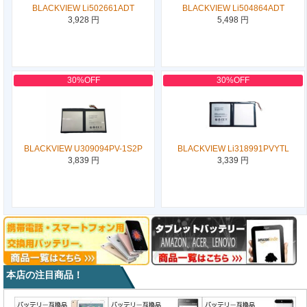
BLACKVIEW Li502661ADT
BLACKVIEW Li504864ADT
3,928 円
5,498 円
30%OFF
30%OFF
BLACKVIEW U309094PV-1S2P
BLACKVIEW Li318991PVYTL
3,839 円
3,339 円
本店の注目商品！