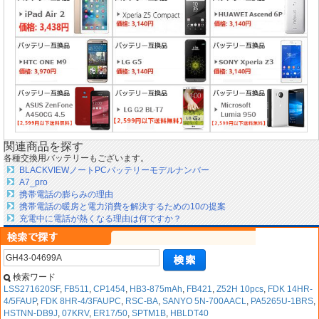
関連商品を探す
各種交換用バッテリーもございます。
BLACKVIEWノートPCバッテリーモデルナンバー
A7_pro
携帯電話の膨らみの理由
携帯電話の暖房と電力消費を解決するための10の提案
充電中に電話が熱くなる理由は何ですか？
検索ワード
LSS271620SF
,
FB511
,
CP1454
,
HB3-875mAh
,
FB421
,
Z52H 10pcs
,
FDK 14HR-
4/5FAUP
,
FDK 8HR-4/3FAUPC
,
RSC-BA
,
SANYO 5N-700AACL
,
PA5265U-1BRS
,
HSTNN-DB9J
,
07KRV
,
ER17/50
,
SPTM1B
,
HBLDT40