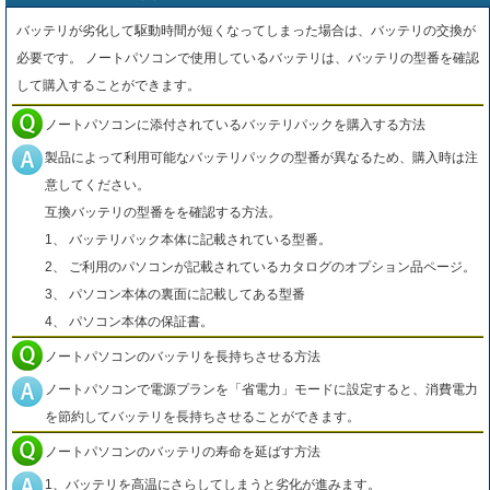
バッテリが劣化して駆動時間が短くなってしまった場合は、バッテリの交換が
必要です。 ノートパソコンで使用しているバッテリは、バッテリの型番を確認
して購入することができます。
ノートパソコンに添付されているバッテリパックを購入する方法
製品によって利用可能なバッテリパックの型番が異なるため、購入時は注
意してください。
互換バッテリの型番をを確認する方法。
1、 バッテリパック本体に記載されている型番。
2、 ご利用のパソコンが記載されているカタログのオプション品ページ。
3、 パソコン本体の裏面に記載してある型番
4、 パソコン本体の保証書。
ノートパソコンのバッテリを長持ちさせる方法
ノートパソコンで電源プランを「省電力」モードに設定すると、消費電力
を節約してバッテリを長持ちさせることができます。
ノートパソコンのバッテリの寿命を延ばす方法
1、バッテリを高温にさらしてしまうと劣化が進みます。