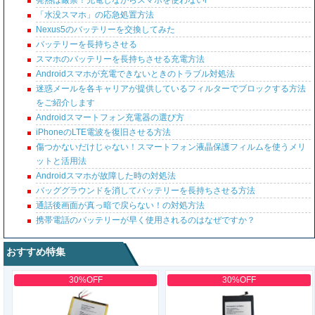
発熱は厳禁！充電しながらスマホを使わないl
「水没スマホ」の応急処置方法
Nexus5のバッテリーを交換してみた
バッテリーを長持ちさせる
スマホのバッテリーを長持ちさせる充電方法
Androidスマホが充電できないときのトラブル対処法
迷惑メールを各キャリアが提供しているフィルターでブロックする方法
をご紹介します
Androidスマートフォン充電器の選び方
iPhoneのLTE電波を復旧させる方法
傷つかないだけじゃない！スマートフォン液晶保護フィルムを使うメリ
ットと活用法
Androidスマホが故障した時の対処法
バッググラウンドを消してバッテリーを長持ちさせる方法
通話後画面が真っ暗で戻らない！の対処方法
携帯電話のバッテリーが早く使用されるのはなぜですか？
おすすめ特集
30%OFF
30%OFF