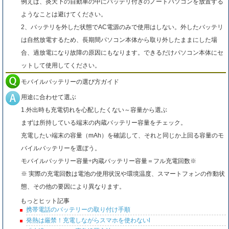
例えば、炎天下の自動車の中にバッテリ付きのノートパソコンを放置する
ようなことは避けてください。
2、バッテリを外した状態でAC電源のみで使用はしない。外したバッテリ
は自然放電するため、長期間パソコン本体から取り外したままにした場
合、過放電になり故障の原因にもなります。できるだけパソコン本体にセ
ットして使用してください。
モバイルバッテリーの選び方ガイド
用途に合わせて選ぶ
1.外出時も充電切れを心配したくない～容量から選ぶ
まずは所持している端末の内蔵バッテリー容量をチェック。
充電したい端末の容量（mAh）を確認して、それと同じか上回る容量のモ
バイルバッテリーを選ぼう。
モバイルバッテリー容量÷内蔵バッテリー容量＝フル充電回数※
※ 実際の充電回数は電池の使用状況や環境温度、スマートフォンの作動状
態、その他の要因により異なります。
もっとヒット記事
携帯電話のバッテリーの取り付け手順
発熱は厳禁！充電しながらスマホを使わないl