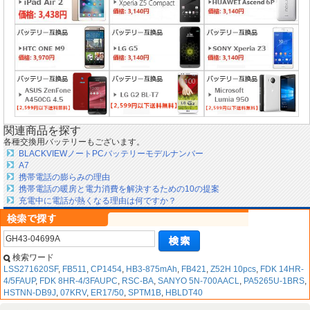
関連商品を探す
各種交換用バッテリーもございます。
BLACKVIEWノートPCバッテリーモデルナンバー
A7
携帯電話の膨らみの理由
携帯電話の暖房と電力消費を解決するための10の提案
充電中に電話が熱くなる理由は何ですか？
検索ワード
LSS271620SF
,
FB511
,
CP1454
,
HB3-875mAh
,
FB421
,
Z52H 10pcs
,
FDK 14HR-
4/5FAUP
,
FDK 8HR-4/3FAUPC
,
RSC-BA
,
SANYO 5N-700AACL
,
PA5265U-1BRS
,
HSTNN-DB9J
,
07KRV
,
ER17/50
,
SPTM1B
,
HBLDT40