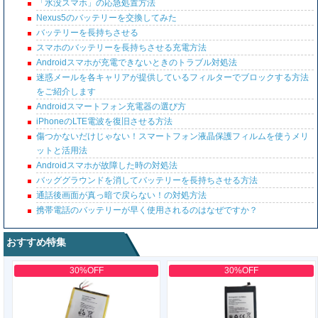
「水没スマホ」の応急処置方法
Nexus5のバッテリーを交換してみた
バッテリーを長持ちさせる
スマホのバッテリーを長持ちさせる充電方法
Androidスマホが充電できないときのトラブル対処法
迷惑メールを各キャリアが提供しているフィルターでブロックする方法
をご紹介します
Androidスマートフォン充電器の選び方
iPhoneのLTE電波を復旧させる方法
傷つかないだけじゃない！スマートフォン液晶保護フィルムを使うメリ
ットと活用法
Androidスマホが故障した時の対処法
バッググラウンドを消してバッテリーを長持ちさせる方法
通話後画面が真っ暗で戻らない！の対処方法
携帯電話のバッテリーが早く使用されるのはなぜですか？
おすすめ特集
30%OFF
30%OFF