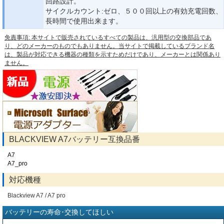
回路設計。
サイクルカウント:ゼロ、５００回以上の有効充電回数、
長時間で使用出来ます。
免責事項: 本サイトで販売されているすべての製品は、汎用型の交換部品であ
り、どのメーカーのものでもありません。当サイトで掲載しているブランド名
は、製品が対応できる機器の種類を示すためだけであり、メーカーとは関係あり
ません。
BLACKVIEW A7バッテリー互換品番
A7
A7_pro
対応機種
Blackview A7 / A7 pro
バッテリーの寿命･交換してほしい