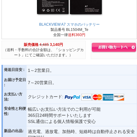
BLACKVIEW A7 スマホのバッテリー
製品番号 BL1504M_Te
全国一律
送料360円
販売価格
4,485
3,140円
（送料・手数料の合計金額は、「ショッピングカ
ート」にてご確認いただけます。）
発送日目安 :
1～2営業日。
お届け予定日
7～20営業日。
:
お支払い方
クレジットカード:
法:
安全性と利便
幅広いお支払い方法でのご利用が可能
性:
365日24時間サポートいたします
SSL通信による個人情報保護で安心
新品の出品:
過充電、過放電、加熱時、短絡時は自動停止される安全