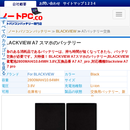
お問い合わせ
サイトマップ
1
2
3
4
Toggle
naviga
す
べ
て
ノートパソコン バッテリー
≫
BLACKVIEW
≫ A7バッテリー交換
の
カ
BLACKVIEW A7 スマホのバッテリー
テ
ゴ
寿命のある消耗品であるバッテリーは、持ち時間が短くなってきたら、バッテリ
リ
ー交換が必要です。大特価！ BLACKVIEW A7スマホのバッテリー,BLACKVIEW
ー
内蔵電池2800MAH/10.64WH 3.8V,互換品番 A7 A7_pro ,対応機種Blackview A7
を
/ A7 pro
見
る
のブランド
For BLACKVIEW
カラー
Black
容量
2800MAH/10.64WH
サイズ
電圧
3.8V
充電池種類
Li-ion
可用
在庫有り
製品の状態
交換用バッテリー、新
品