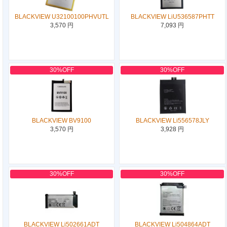
BLACKVIEW U32100100PHVUTL
BLACKVIEW LiU536587PHTT
3,570 円
7,093 円
30%OFF
30%OFF
BLACKVIEW BV9100
BLACKVIEW Li556578JLY
3,570 円
3,928 円
30%OFF
30%OFF
BLACKVIEW Li502661ADT
BLACKVIEW Li504864ADT