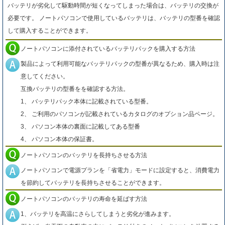
バッテリが劣化して駆動時間が短くなってしまった場合は、バッテリの交換が
必要です。 ノートパソコンで使用しているバッテリは、バッテリの型番を確認
して購入することができます。
ノートパソコンに添付されているバッテリパックを購入する方法
製品によって利用可能なバッテリパックの型番が異なるため、購入時は注
意してください。
互換バッテリの型番をを確認する方法。
1、 バッテリパック本体に記載されている型番。
2、 ご利用のパソコンが記載されているカタログのオプション品ページ。
3、 パソコン本体の裏面に記載してある型番
4、 パソコン本体の保証書。
ノートパソコンのバッテリを長持ちさせる方法
ノートパソコンで電源プランを「省電力」モードに設定すると、消費電力
を節約してバッテリを長持ちさせることができます。
ノートパソコンのバッテリの寿命を延ばす方法
1、バッテリを高温にさらしてしまうと劣化が進みます。