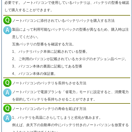
必要です。 ノートパソコンで使用しているバッテリは、バッテリの型番を確認
して購入することができます。
ノートパソコンに添付されているバッテリパックを購入する方法
製品によって利用可能なバッテリパックの型番が異なるため、購入時は注
意してください。
互換バッテリの型番をを確認する方法。
1、 バッテリパック本体に記載されている型番。
2、 ご利用のパソコンが記載されているカタログのオプション品ページ。
3、 パソコン本体の裏面に記載してある型番
4、 パソコン本体の保証書。
ノートパソコンのバッテリを長持ちさせる方法
ノートパソコンで電源プランを「省電力」モードに設定すると、消費電力
を節約してバッテリを長持ちさせることができます。
ノートパソコンのバッテリの寿命を延ばす方法
1、バッテリを高温にさらしてしまうと劣化が進みます。
例えば、炎天下の自動車の中にバッテリ付きのノートパソコンを放置する