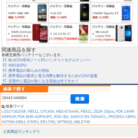
関連商品を探す
各種交換用バッテリーもございます。
BLACKVIEWノートPCバッテリーモデルナンバー
466182PU
携帯電話の膨らみの理由
携帯電話の暖房と電力消費を解決するための10の提案
充電中に電話が熱くなる理由は何ですか？
検索ワード
LSS271620SF
,
FB511
,
CP1454
,
HB3-875mAh
,
FB421
,
Z52H 10pcs
,
FDK 14HR-
4/5FAUP
,
FDK 8HR-4/3FAUPC
,
RSC-BA
,
SANYO 5N-700AACL
,
PA5265U-1BRS
,
HSTNN-DB9J
,
07KRV
,
ER17/50
,
SPTM1B
,
HBLDT40
人気商品ランキングリ