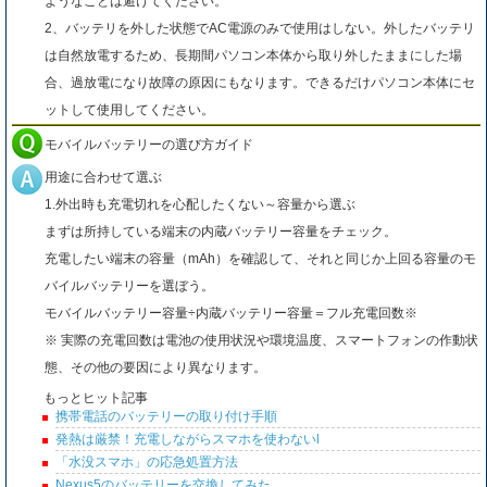
ようなことは避けてください。
2、バッテリを外した状態でAC電源のみで使用はしない。外したバッテリ
は自然放電するため、長期間パソコン本体から取り外したままにした場
合、過放電になり故障の原因にもなります。できるだけパソコン本体にセ
ットして使用してください。
モバイルバッテリーの選び方ガイド
用途に合わせて選ぶ
1.外出時も充電切れを心配したくない～容量から選ぶ
まずは所持している端末の内蔵バッテリー容量をチェック。
充電したい端末の容量（mAh）を確認して、それと同じか上回る容量のモ
バイルバッテリーを選ぼう。
モバイルバッテリー容量÷内蔵バッテリー容量＝フル充電回数※
※ 実際の充電回数は電池の使用状況や環境温度、スマートフォンの作動状
態、その他の要因により異なります。
もっとヒット記事
携帯電話のバッテリーの取り付け手順
発熱は厳禁！充電しながらスマホを使わないl
「水没スマホ」の応急処置方法
Nexus5のバッテリーを交換してみた