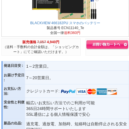
BLACKVIEW 466182PU スマホのバッテリー
製品番号 ECN11140_Te
全国一律
送料360円
販売価格
7,057
4,940円
（送料・手数料の合計金額は、「ショッピングカ
ート」にてご確認いただけます。）
発送日目安 :
1～2営業日。
お届け予定日
7～20営業日。
:
お支払い方
クレジットカード:
法:
安全性と利便
幅広いお支払い方法でのご利用が可能
性:
365日24時間サポートいたします
SSL通信による個人情報保護で安心
新品の出品:
過充電、過放電、加熱時、短絡時は自動停止される安全