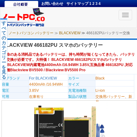
お問い合わせ
サイトマップ
1
2
3
4
Toggle
naviga
す
べ
て
ノートパソコン バッテリー
≫
BLACKVIEW
≫ 466182PUバッテリー交換
の
カ
BLACKVIEW 466182PU スマホのバッテリー
テ
ゴ
寿命のある消耗品であるバッテリーは、持ち時間が短くなってきたら、バッテリ
リ
ー交換が必要です。大特価！ BLACKVIEW 466182PUスマホのバッテリ
ー
ー,BLACKVIEW内蔵電池4400mAh /16.94WH 3.85V,互換品番 466182PU ,対応
を
機種Blackview BV5500 / Blackview BV5500 Pro
見
る
のブランド
For BLACKVIEW
カラー
Black
容量
4400mAh /16.94WH
サイズ
電圧
3.85V
充電池種類
Li-ion
可用
在庫有り
製品の状態
交換用バッテリー、新
品