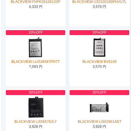
BLACKVIEW FHPK26106133P
BLACKVIEW U32100100PHVUTL
4,333 円
3,570 円
30%OFF
30%OFF
BLACKVIEW LiU536587PHTT
BLACKVIEW BV9100
7,093 円
3,570 円
30%OFF
30%OFF
BLACKVIEW Li556578JLY
BLACKVIEW Li502661ADT
3,928 円
3,928 円