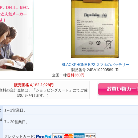
BLACKPHONE BP2 スマホのバッテリー
製品番号 24BA10290589_Te
全国一律
送料360円
販売価格
4,182
2,928円
数料の合計金額は、「ショッピングカート」にてご確
認いただけます。）
:
1～2営業日。
日
7～20営業日。
クレジットカード: