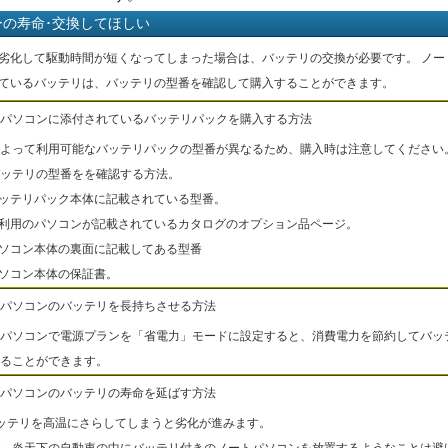
ーの寿命･交換してほしい
劣化して駆動時間が短くなってしまった場合は、バッテリの交換が必要です。 ノー
ているバッテリは、バッテリの型番を確認して購入することができます。
パソコンに添付されているバッテリパックを購入する方法
よって利用可能なバッテリパックの型番が異なるため、購入時は注意してください
ッテリの型番をを確認する方法。
バッテリパック本体に記載されている型番。
ご利用のパソコンが記載されているカタログのオプション品ページ。
パソコン本体の裏面に記載してある型番
パソコン本体の保証書。
パソコンのバッテリを長持ちさせる方法
パソコンで電源プランを「省電力」モードに設定すると、消費電力を節約してバッ
ることができます。
パソコンのバッテリの寿命を延ばす方法
ッテリを高温にさらしてしまうと劣化が進みます。
、炎天下の自動車の中にバッテリ付きのノートパソコンを放置するようなことは避