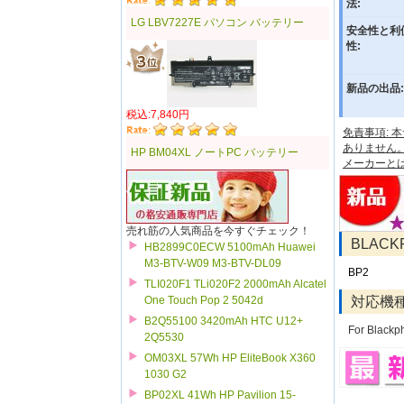
法:
LG LBV7227E パソコン バッテリー
安全性と利
性:
新品の出品:
税込:7,840円
免責事項:
ありません
HP BM04XL ノートPC バッテリー
メーカーと
売れ筋の人気商品を今すぐチェック！
BLAC
HB2899C0ECW 5100mAh Huawei
M3-BTV-W09 M3-BTV-DL09
BP2
TLI020F1 TLi020F2 2000mAh Alcatel
対応機
One Touch Pop 2 5042d
B2Q55100 3420mAh HTC U12+
For Blackp
2Q5530
OM03XL 57Wh HP EliteBook X360
1030 G2
BP02XL 41Wh HP Pavilion 15-