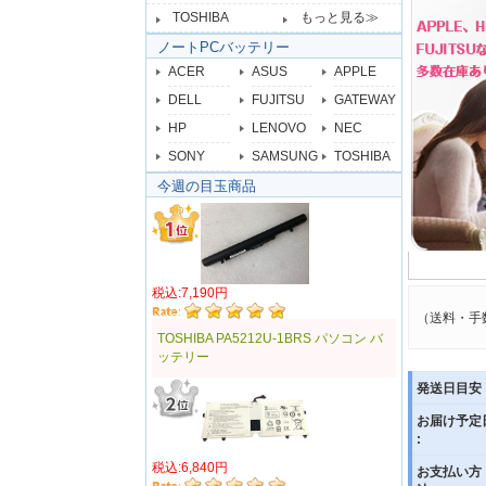
TOSHIBA
もっと見る≫
ノートPCバッテリー
ACER
ASUS
APPLE
DELL
FUJITSU
GATEWAY
HP
LENOVO
NEC
SONY
SAMSUNG
TOSHIBA
今週の目玉商品
税込:7,190円
（送料・手
TOSHIBA PA5212U-1BRS パソコン バ
ッテリー
発送日目安 
お届け予定
:
税込:6,840円
お支払い方