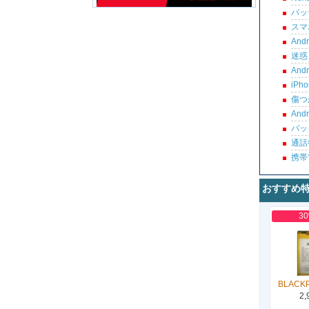
バッ
スマ
An
迷惑
An
iP
傷つ
An
バッ
通話
携帯
おすすめ
3
BLACK
2,