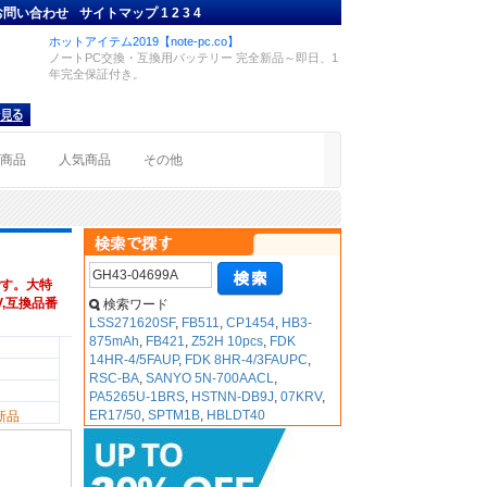
お問い合わせ
サイトマップ
1
2
3
4
ホットアイテム2019【note-pc.co】
ノートPC交換・互換用バッテリー 完全新品～即日、1
年完全保証付き。
着商品
人気商品
その他
す。大特
8V,互換品番
検索ワード
LSS271620SF
,
FB511
,
CP1454
,
HB3-
875mAh
,
FB421
,
Z52H 10pcs
,
FDK
14HR-4/5FAUP
,
FDK 8HR-4/3FAUPC
,
RSC-BA
,
SANYO 5N-700AACL
,
PA5265U-1BRS
,
HSTNN-DB9J
,
07KRV
,
ER17/50
,
SPTM1B
,
HBLDT40
新品