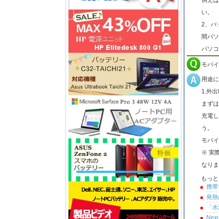
い。
2、バ
間パソ
パソコ
モバイ
用途に
1.外
まずは
充電し
う。
モバイ
※ 実
なりま
もっと
携帯
発熱
「水
Ne