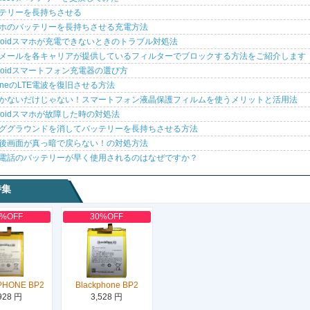
テリーを長持ちさせる
ホのバッテリーを長持ちさせる充電方法
droidスマホが充電できないときのトラブル対処法
メールを各キャリアが提供しているフィルターでブロックする方法をご紹介します
droidスマートフォン充電器の選び方
honeのLTE電波を復旧させる方法
かないだけじゃない！スマートフォン液晶保護フィルムを使うメリットと活用法
droidスマホが故障した時の対処法
ググラウンドを消してバッテリーを長持ちさせる方法
後画面が真っ暗で戻らない！の対処方法
電話のバッテリーが早く使用されるのはなぜですか？
特集
0%OFF
30%OFF
PHONE BP2
Blackphone BP2
928 円
3,528 円