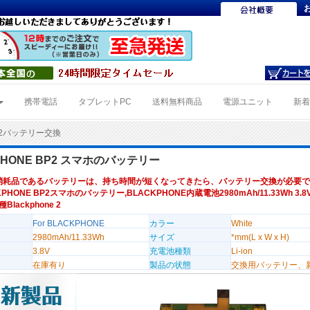
携帯電話
タブレットPC
送料無料商品
電源ユニット
新
P2バッテリー交換
PHONE BP2 スマホのバッテリー
消耗品であるバッテリーは、持ち時間が短くなってきたら、バッテリー交換が必要で
KPHONE BP2スマホのバッテリー,BLACKPHONE内蔵電池2980mAh/11.33Wh 3.
Blackphone 2
For BLACKPHONE
カラー
White
2980mAh/11.33Wh
サイズ
*mm(L x W x H)
3.8V
充電池種類
Li-ion
在庫有り
製品の状態
交換用バッテリー、