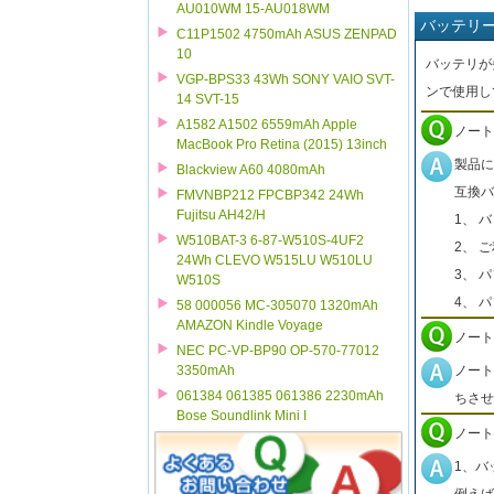
AU010WM 15-AU018WM
バッテリ
C11P1502 4750mAh ASUS ZENPAD
10
バッテリが
VGP-BPS33 43Wh SONY VAIO SVT-
ンで使用し
14 SVT-15
A1582 A1502 6559mAh Apple
ノート
MacBook Pro Retina (2015) 13inch
製品に
Blackview A60 4080mAh
互換バ
FMVNBP212 FPCBP342 24Wh
Fujitsu AH42/H
1、 
W510BAT-3 6-87-W510S-4UF2
2、 
24Wh CLEVO W515LU W510LU
3、 
W510S
4、 
58 000056 MC-305070 1320mAh
AMAZON Kindle Voyage
ノート
NEC PC-VP-BP90 OP-570-77012
ノート
3350mAh
061384 061385 061386 2230mAh
ちさせ
Bose Soundlink Mini I
ノート
1、バ
例えば