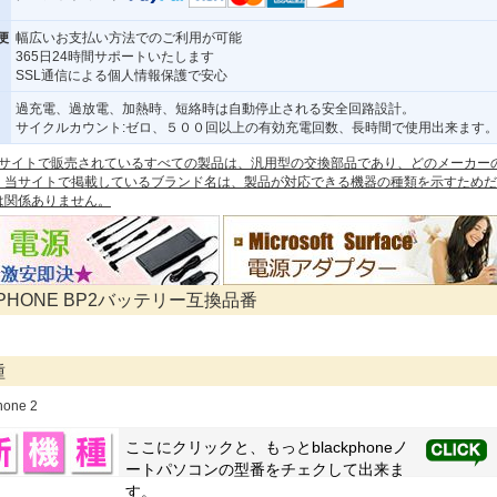
便
幅広いお支払い方法でのご利用が可能
365日24時間サポートいたします
SSL通信による個人情報保護で安心
過充電、過放電、加熱時、短絡時は自動停止される安全回路設計。
サイクルカウント:ゼロ、５００回以上の有効充電回数、長時間で使用出来ます
 本サイトで販売されているすべての製品は、汎用型の交換部品であり、どのメーカー
。当サイトで掲載しているブランド名は、製品が対応できる機器の種類を示すためだ
は関係ありません。
KPHONE BP2バッテリー互換品番
種
hone 2
ここにクリックと、もっと
blackphone
ノ
ートパソコンの型番をチェクして出来ま
す。