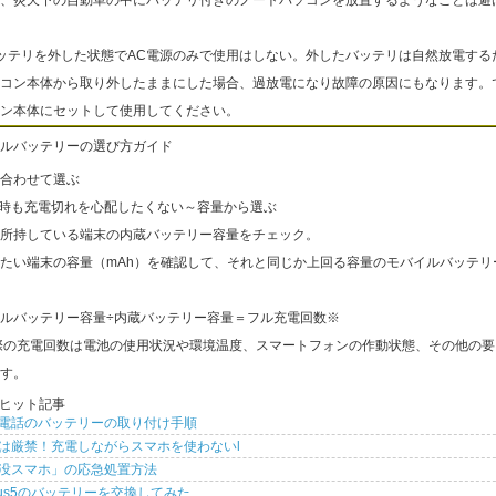
ッテリを外した状態でAC電源のみで使用はしない。外したバッテリは自然放電する
コン本体から取り外したままにした場合、過放電になり故障の原因にもなります。
ン本体にセットして使用してください。
ルバッテリーの選び方ガイド
合わせて選ぶ
出時も充電切れを心配したくない～容量から選ぶ
所持している端末の内蔵バッテリー容量をチェック。
たい端末の容量（mAh）を確認して、それと同じか上回る容量のモバイルバッテリ
ルバッテリー容量÷内蔵バッテリー容量＝フル充電回数※
際の充電回数は電池の使用状況や環境温度、スマートフォンの作動状態、その他の要
す。
ヒット記事
電話のバッテリーの取り付け手順
は厳禁！充電しながらスマホを使わないl
没スマホ」の応急処置方法
xus5のバッテリーを交換してみた