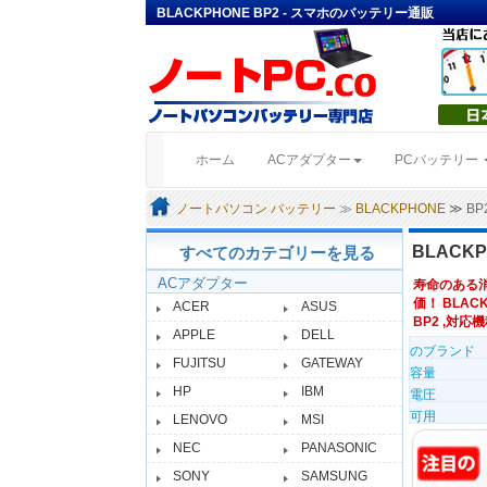
BLACKPHONE BP2 - スマホのバッテリー通販
(current)
ホーム
ACアダプター
PCバッテリー
ノートパソコン バッテリー
≫
BLACKPHONE
≫ B
BLACK
すべてのカテゴリーを見る
ACアダプター
寿命のある
価！ BLAC
ACER
ASUS
BP2 ,対応機種
APPLE
DELL
のブランド
FUJITSU
GATEWAY
容量
HP
IBM
電圧
可用
LENOVO
MSI
NEC
PANASONIC
SONY
SAMSUNG