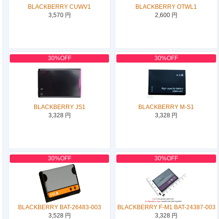
BLACKBERRY CUWV1
BLACKBERRY OTWL1
3,570 円
2,600 円
30%OFF
30%OFF
BLACKBERRY JS1
BLACKBERRY M-S1
3,328 円
3,328 円
30%OFF
30%OFF
BLACKBERRY BAT-26483-003
BLACKBERRY F-M1 BAT-24387-003
3,528 円
3,328 円