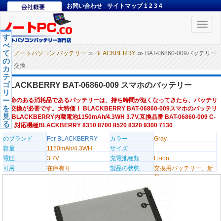
お問い合わせ
サイトマップ
1
2
3
4
Toggle
naviga
す
べ
て
ノートパソコン バッテリー
≫
BLACKBERRY
≫ BAT-06860-009バッテリー
の
交換
カ
テ
ゴ
BLACKBERRY BAT-06860-009 スマホのバッテリー
リ
ー
寿命のある消耗品であるバッテリーは、持ち時間が短くなってきたら、バッテリ
を
ー交換が必要です。大特価！ BLACKBERRY BAT-06860-009スマホのバッテリ
見
ー,BLACKBERRY内蔵電池1150mAh/4.3WH 3.7V,互換品番 BAT-06860-009 C-
る
S2 ,対応機種BLACKBERRY 8310 8700 8520 8320 9300 7130
のブランド
For BLACKBERRY
カラー
Gray
容量
1150mAh/4.3WH
サイズ
電圧
3.7V
充電池種類
Li-ion
可用
在庫有り
製品の状態
交換用バッテリー、新
品