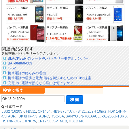
関連商品を探す
各種交換用バッテリーもございます。
BLACKBERRYノートPCバッテリーモデルナンバー
BAT-06860-009
C-S2
携帯電話の膨らみの理由
携帯電話の暖房と電力消費を解決するための10の提案
充電中に電話が熱くなる理由は何ですか？
検索ワード
LSS271620SF
,
FB511
,
CP1454
,
HB3-875mAh
,
FB421
,
Z52H 10pcs
,
FDK 14HR-
4/5FAUP
,
FDK 8HR-4/3FAUPC
,
RSC-BA
,
SANYO 5N-700AACL
,
PA5265U-1BRS
,
HSTNN-DB9J
,
07KRV
,
ER17/50
,
SPTM1B
,
HBLDT40