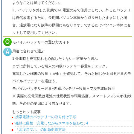
ようなことは避けてください。
2、バッテリを外した状態でAC電源のみで使用はしない。外したバッテリ
は自然放電するため、長期間パソコン本体から取り外したままにした場
合、過放電になり故障の原因にもなります。できるだけパソコン本体にセ
ットして使用してください。
モバイルバッテリーの選び方ガイド
用途に合わせて選ぶ
1.外出時も充電切れを心配したくない～容量から選ぶ
まずは所持している端末の内蔵バッテリー容量をチェック。
充電したい端末の容量（mAh）を確認して、それと同じか上回る容量のモ
バイルバッテリーを選ぼう。
モバイルバッテリー容量÷内蔵バッテリー容量＝フル充電回数※
※ 実際の充電回数は電池の使用状況や環境温度、スマートフォンの作動状
態、その他の要因により異なります。
もっとヒット記事
携帯電話のバッテリーの取り付け手順
発熱は厳禁！充電しながらスマホを使わないl
「水没スマホ」の応急処置方法