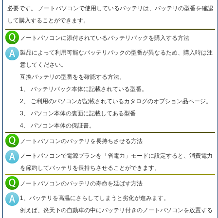
必要です。 ノートパソコンで使用しているバッテリは、バッテリの型番を確認
して購入することができます。
ノートパソコンに添付されているバッテリパックを購入する方法
製品によって利用可能なバッテリパックの型番が異なるため、購入時は注
意してください。
互換バッテリの型番をを確認する方法。
1、 バッテリパック本体に記載されている型番。
2、 ご利用のパソコンが記載されているカタログのオプション品ページ。
3、 パソコン本体の裏面に記載してある型番
4、 パソコン本体の保証書。
ノートパソコンのバッテリを長持ちさせる方法
ノートパソコンで電源プランを「省電力」モードに設定すると、消費電力
を節約してバッテリを長持ちさせることができます。
ノートパソコンのバッテリの寿命を延ばす方法
1、バッテリを高温にさらしてしまうと劣化が進みます。
例えば、炎天下の自動車の中にバッテリ付きのノートパソコンを放置する