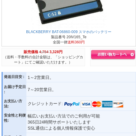
BLACKBERRY BAT-06860-009 スマホのバッテリー
製品番号 20IV165_Te
全国一律
送料360円
販売価格
4,754
3,328円
（送料・手数料の合計金額は、「ショッピングカ
ート」にてご確認いただけます。）
発送日目安 :
1～2営業日。
お届け予定日
7～20営業日。
:
お支払い方
クレジットカード:
法:
安全性と利便
幅広いお支払い方法でのご利用が可能
性:
365日24時間サポートいたします
SSL通信による個人情報保護で安心