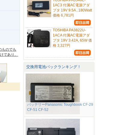
TOSHIBA PA3546E-
1AC3 付属AC電源アダ
プタ 19V 9.5A , 180Watt
価格 6,781円
TOSHIBA PA3822U-
1ACA 付属AC電源アダ
。
プタ 19V 3.42A, 65W 価
格 3,327円
のものでも
けであり、
交換用電池パックランキング！
バッテリーPanasonic Toughbook CF-29
CF-51 CF-52