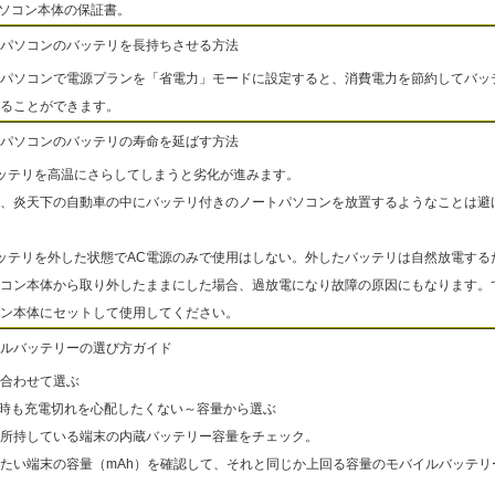
パソコン本体の保証書。
パソコンのバッテリを長持ちさせる方法
パソコンで電源プランを「省電力」モードに設定すると、消費電力を節約してバッ
ることができます。
パソコンのバッテリの寿命を延ばす方法
ッテリを高温にさらしてしまうと劣化が進みます。
、炎天下の自動車の中にバッテリ付きのノートパソコンを放置するようなことは避
ッテリを外した状態でAC電源のみで使用はしない。外したバッテリは自然放電する
コン本体から取り外したままにした場合、過放電になり故障の原因にもなります。
ン本体にセットして使用してください。
ルバッテリーの選び方ガイド
合わせて選ぶ
出時も充電切れを心配したくない～容量から選ぶ
所持している端末の内蔵バッテリー容量をチェック。
たい端末の容量（mAh）を確認して、それと同じか上回る容量のモバイルバッテリ