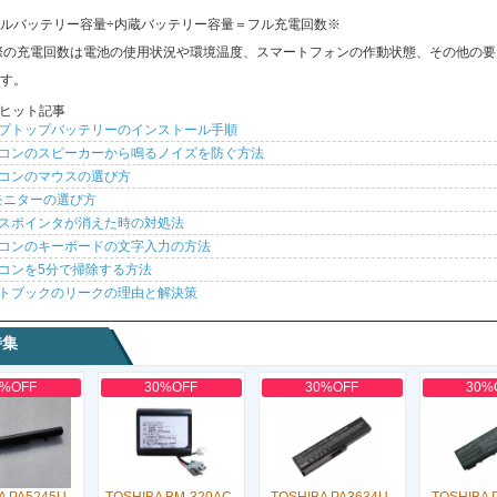
ルバッテリー容量÷内蔵バッテリー容量＝フル充電回数※
際の充電回数は電池の使用状況や環境温度、スマートフォンの作動状態、その他の要
す。
ヒット記事
プトップバッテリーのインストール手順
コンのスピーカーから鳴るノイズを防ぐ方法
コンのマウスの選び方
モニターの選び方
スポインタが消えた時の対処法
コンのキーボードの文字入力の方法
コンを5分で掃除する方法
トブックのリークの理由と解決策
特集
0%OFF
30%OFF
30%OFF
30%