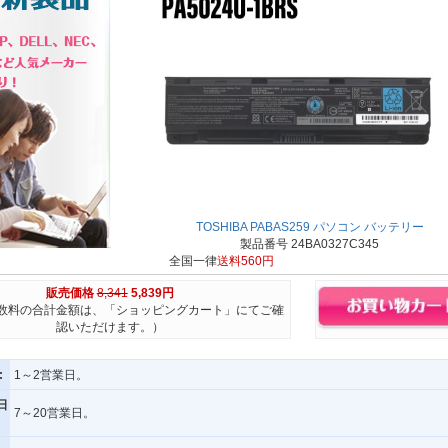
TOSHIBA PABAS259 パソコン バッテリー
製品番号 24BA0327C345
全国一律
送料560円
販売価格
8,341
5,839円
数料の合計金額は、「ショッピングカート」にてご確
認いただけます。）
:
1～2営業日。
日
7～20営業日。