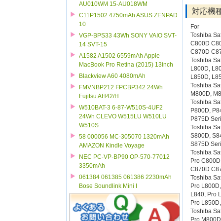
AU010WM 15-AU018WM
対応機
C11P1502 4750mAh ASUS ZENPAD
10
For
Toshiba Sat
VGP-BPS33 43Wh SONY VAIO SVT-
C800D C80
14 SVT-15
C870D C87
A1582 A1502 6559mAh Apple
Toshiba Sat
MacBook Pro Retina (2015) 13inch
L800D, L80
Blackview A60 4080mAh
L850D, L85
Toshiba Sat
FMVNBP212 FPCBP342 24Wh
M800D, M8
Fujitsu AH42/H
Toshiba Sat
W510BAT-3 6-87-W510S-4UF2
P800D, P84
24Wh CLEVO W515LU W510LU
P875D Ser
W510S
Toshiba Sat
S800D, S84
58 000056 MC-305070 1320mAh
S875D Ser
AMAZON Kindle Voyage
Toshiba Sat
NEC PC-VP-BP90 OP-570-77012
Pro C800D
3350mAh
C870D C87
061384 061385 061386 2230mAh
Toshiba Sat
Pro L800D,
Bose Soundlink Mini I
L840, Pro 
Pro L850D,
Toshiba Sat
Pro M800D,