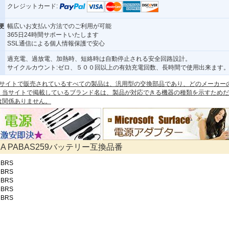
クレジットカード:
便
幅広いお支払い方法でのご利用が可能
365日24時間サポートいたします
SSL通信による個人情報保護で安心
過充電、過放電、加熱時、短絡時は自動停止される安全回路設計。
サイクルカウント:ゼロ、５００回以上の有効充電回数、長時間で使用出来ます
 本サイトで販売されているすべての製品は、汎用型の交換部品であり、どのメーカー
。当サイトで掲載しているブランド名は、製品が対応できる機器の種類を示すためだ
は関係ありません。
IBA PABAS259バッテリー互換品番
1BRS
1BRS
1BRS
1BRS
1BRS