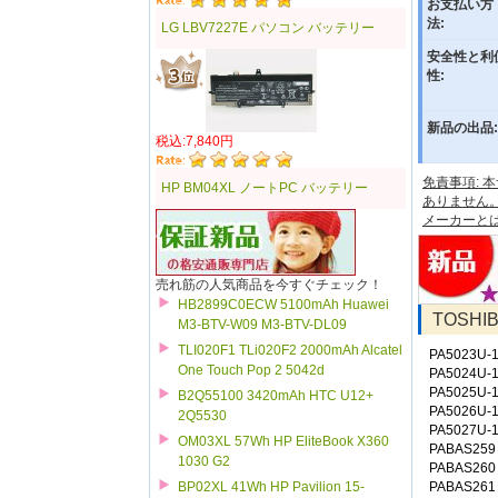
お支払い方
法:
LG LBV7227E パソコン バッテリー
安全性と利
性:
新品の出品:
税込:7,840円
免責事項:
HP BM04XL ノートPC バッテリー
ありません
メーカーと
売れ筋の人気商品を今すぐチェック！
HB2899C0ECW 5100mAh Huawei
TOSH
M3-BTV-W09 M3-BTV-DL09
TLI020F1 TLi020F2 2000mAh Alcatel
PA5023U-
One Touch Pop 2 5042d
PA5024U-
PA5025U-
B2Q55100 3420mAh HTC U12+
PA5026U-
2Q5530
PA5027U-
OM03XL 57Wh HP EliteBook X360
PABAS259
1030 G2
PABAS260
PABAS261
BP02XL 41Wh HP Pavilion 15-