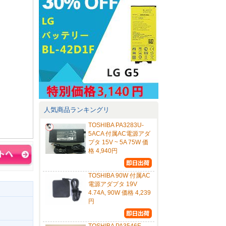
人気商品ランキングリ
TOSHIBA PA3283U-
5ACA 付属AC電源アダ
プタ 15V ~ 5A 75W 価
格 4,940円
TOSHIBA 90W 付属AC
電源アダプタ 19V
4.74A, 90W 価格 4,239
円