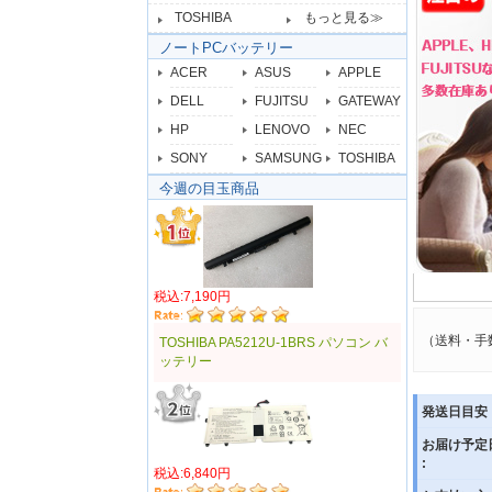
TOSHIBA
もっと見る≫
ノートPCバッテリー
ACER
ASUS
APPLE
DELL
FUJITSU
GATEWAY
HP
LENOVO
NEC
SONY
SAMSUNG
TOSHIBA
今週の目玉商品
税込:7,190円
（送料・手
TOSHIBA PA5212U-1BRS パソコン バ
ッテリー
発送日目安 
お届け予定
:
税込:6,840円