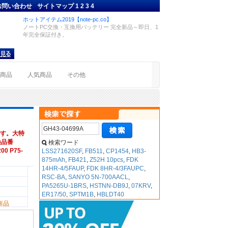
お問い合わせ
サイトマップ
1
2
3
4
ホットアイテム2019【note-pc.co】
ノートPC交換・互換用バッテリー 完全新品～即日、1
年完全保証付き。
着商品
人気商品
その他
す。大特
互換品番
検索ワード
00 P75-
LSS271620SF
,
FB511
,
CP1454
,
HB3-
875mAh
,
FB421
,
Z52H 10pcs
,
FDK
14HR-4/5FAUP
,
FDK 8HR-4/3FAUPC
,
RSC-BA
,
SANYO 5N-700AACL
,
PA5265U-1BRS
,
HSTNN-DB9J
,
07KRV
,
ER17/50
,
SPTM1B
,
HBLDT40
新品