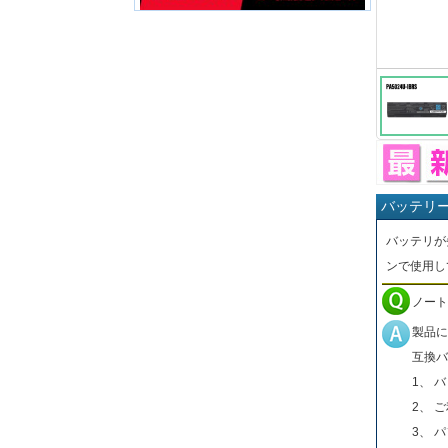
バッテリ
バッテリが
ンで使用し
ノート
製品に
互換バ
1、 
2、 
3、 