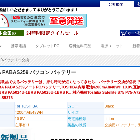
携帯電話
タブレットPC
送料無料商品
電源ユニット
新
259バッテリー交換
BA PABAS259 パソコン バッテリー
消耗品であるバッテリーは、持ち時間が短くなってきたら、バッテリー交換が必要で
BA PABAS259ノートPCバッテリー,TOSHIBA内蔵電池4200mAh/48WH 10.8V,
RS PA5024U-1BRS PA5025U-1BRS P... ,対応機種Toshiba Satellite S75 P75-A72
5-S5378
For TOSHIBA
カラー
Black
4200mAh/48WH
サイズ
10.8V
充電池種類
Li-ion
在庫有り
製品の状態
交換用バッテリー、