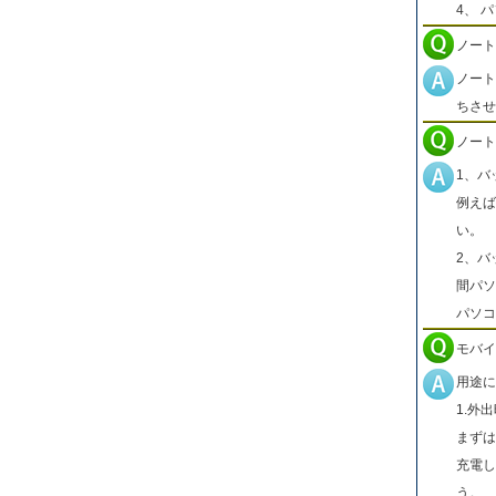
4、 
ノート
ノート
ちさせ
ノート
1、バ
例えば
い。
2、バ
間パソ
パソコ
モバイ
用途に
1.外
まずは
充電し
う。