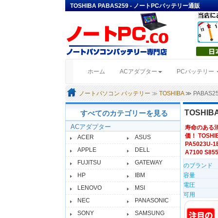
TOSHIBA PABAS259 - ノートPCバッテリー通販
(current)
ホーム
ACアダプター
PCバッテリー
ノートパソコン バッテリー
≫
TOSHIBA
≫ PABAS
TOSHI
すべてのカテゴリーを見る
ACアダプター
寿命のある
価！ TOSHI
ACER
ASUS
PA5023U-1B
APPLE
DELL
A7100 S85
FUJITSU
GATEWAY
のブランド
HP
IBM
容量
電圧
LENOVO
MSI
可用
NEC
PANASONIC
SONY
SAMSUNG