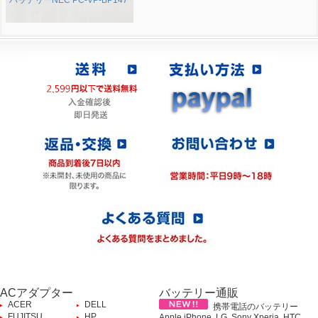
バッテリーNEC PC-VP-BP147
ACアダプター
バッテリー通販
ACER
DELL
携帯電話のバッテリー
FUJITSU
HP
Apple iPhone, LG, Sony Xperia, HTC,