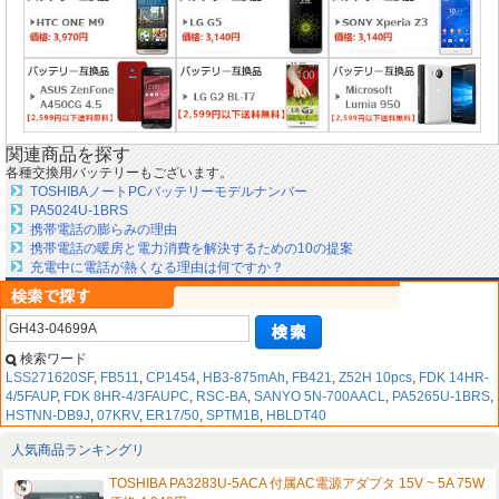
関連商品を探す
各種交換用バッテリーもございます。
TOSHIBAノートPCバッテリーモデルナンバー
PA5024U-1BRS
携帯電話の膨らみの理由
携帯電話の暖房と電力消費を解決するための10の提案
充電中に電話が熱くなる理由は何ですか？
検索ワード
LSS271620SF
,
FB511
,
CP1454
,
HB3-875mAh
,
FB421
,
Z52H 10pcs
,
FDK 14HR-
4/5FAUP
,
FDK 8HR-4/3FAUPC
,
RSC-BA
,
SANYO 5N-700AACL
,
PA5265U-1BRS
,
HSTNN-DB9J
,
07KRV
,
ER17/50
,
SPTM1B
,
HBLDT40
人気商品ランキングリ
TOSHIBA PA3283U-5ACA 付属AC電源アダプタ 15V ~ 5A 75W