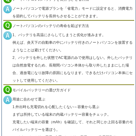
ノートパソコンで電源プランを「省電力」モードに設定すると、消費電力
を節約してバッテリを長持ちさせることができます。
ノートパソコンのバッテリの寿命を延ばす方法
1、バッテリを高温にさらしてしまうと劣化が進みます。
例えば、炎天下の自動車の中にバッテリ付きのノートパソコンを放置する
ようなことは避けてください。
2、バッテリを外した状態でAC電源のみで使用はしない。外したバッテリ
は自然放電するため、長期間パソコン本体から取り外したままにした場
合、過放電になり故障の原因にもなります。できるだけパソコン本体にセ
ットして使用してください。
モバイルバッテリーの選び方ガイド
用途に合わせて選ぶ
1.外出時も充電切れを心配したくない～容量から選ぶ
まずは所持している端末の内蔵バッテリー容量をチェック。
充電したい端末の容量（mAh）を確認して、それと同じか上回る容量のモ
バイルバッテリーを選ぼう。