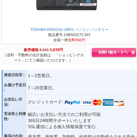
TOSHIBA PA5023U-1BRS パソコン バッテリー
製品番号 24BA0327C345
全国一律
送料560円
販売価格
8,341
5,839円
（送料・手数料の合計金額は、「ショッピングカ
ート」にてご確認いただけます。）
発送日目安 :
1～2営業日。
お届け予定日
7～20営業日。
:
お支払い方
クレジットカード:
法:
安全性と利便
幅広いお支払い方法でのご利用が可能
性:
365日24時間サポートいたします
SSL通信による個人情報保護で安心
新品の出品:
過充電、過放電、加熱時、短絡時は自動停止される安全