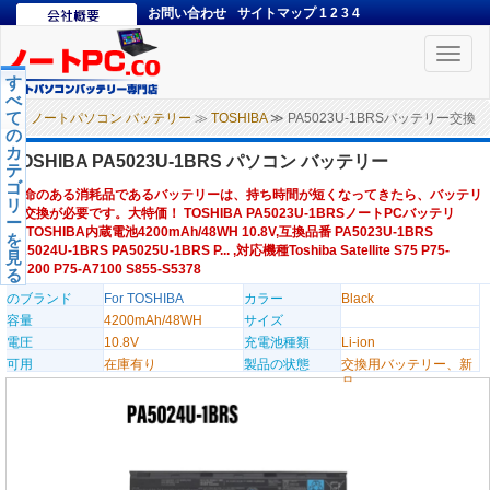
お問い合わせ
サイトマップ
1
2
3
4
Toggle
naviga
す
べ
て
ノートパソコン バッテリー
≫
TOSHIBA
≫ PA5023U-1BRSバッテリー交換
の
カ
TOSHIBA PA5023U-1BRS パソコン バッテリー
テ
ゴ
寿命のある消耗品であるバッテリーは、持ち時間が短くなってきたら、バッテリ
リ
ー交換が必要です。大特価！ TOSHIBA PA5023U-1BRSノートPCバッテリ
ー
ー,TOSHIBA内蔵電池4200mAh/48WH 10.8V,互換品番 PA5023U-1BRS
を
PA5024U-1BRS PA5025U-1BRS P... ,対応機種Toshiba Satellite S75 P75-
見
A7200 P75-A7100 S855-S5378
る
のブランド
For TOSHIBA
カラー
Black
容量
4200mAh/48WH
サイズ
電圧
10.8V
充電池種類
Li-ion
可用
在庫有り
製品の状態
交換用バッテリー、新
品