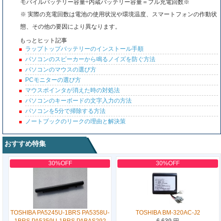
モバイルバッテリー容量÷内蔵バッテリー容量＝フル充電回数※
※ 実際の充電回数は電池の使用状況や環境温度、スマートフォンの作動状
態、その他の要因により異なります。
もっとヒット記事
ラップトップバッテリーのインストール手順
パソコンのスピーカーから鳴るノイズを防ぐ方法
パソコンのマウスの選び方
PCモニターの選び方
マウスポインタが消えた時の対処法
パソコンのキーボードの文字入力の方法
パソコンを5分で掃除する方法
ノートブックのリークの理由と解決策
おすすめ特集
30%OFF
30%OFF
TOSHIBA PA5245U-1BRS PA5358U-
TOSHIBA BM-320AC-J2
1BRS PA5359U-1BRS PABAS292
6,639 円