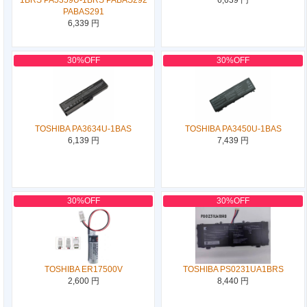
PABAS291
6,339 円
30%OFF
30%OFF
TOSHIBA PA3634U-1BAS
TOSHIBA PA3450U-1BAS
6,139 円
7,439 円
30%OFF
30%OFF
TOSHIBA ER17500V
TOSHIBA PS0231UA1BRS
2,600 円
8,440 円