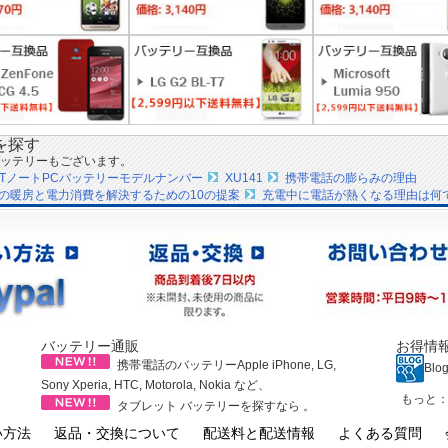
を探す
ッテリーもございます。
ARTノートPCバッテリーモデルナンバー
XU141
携帯電話の膨らみの理由
の暖房と電力消費を解決するための10の提案
充電中に電話が熱くなる理由は何
バッテリー通販
お得情
携帯電話のバッテリーApple iPhone, LG,
Blo
Sony Xperia, HTC, Motorola, Nokia など、
もっと
タブレット バッテリーを探すなら 。
い方法
返品・交換について
配送料と配送情報
よくある質問