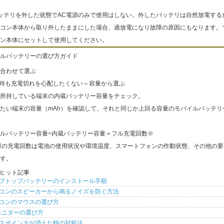
ッテリを外した状態でAC電源のみで使用はしない。外したバッテリは自然放電する
コン本体から取り外したままにした場合、過放電になり故障の原因にもなります。
ン本体にセットして使用してください。
ルバッテリーの選び方ガイド
合わせて選ぶ
出時も充電切れを心配したくない～容量から選ぶ
所持している端末の内蔵バッテリー容量をチェック。
たい端末の容量（mAh）を確認して、それと同じか上回る容量のモバイルバッテリ
ルバッテリー容量÷内蔵バッテリー容量＝フル充電回数※
際の充電回数は電池の使用状況や環境温度、スマートフォンの作動状態、その他の要
す。
ヒット記事
プトップバッテリーのインストール手順
コンのスピーカーから鳴るノイズを防ぐ方法
コンのマウスの選び方
モニターの選び方
スポインタが消えた時の対処法