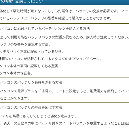
ーの寿命･交換してほしい
劣化して駆動時間が短くなってしまった場合は、バッテリの交換が必要です。 ノー
ているバッテリは、バッテリの型番を確認して購入することができます。
パソコンに添付されているバッテリパックを購入する方法
よって利用可能なバッテリパックの型番が異なるため、購入時は注意してください
ッテリの型番をを確認する方法。
バッテリパック本体に記載されている型番。
ご利用のパソコンが記載されているカタログのオプション品ページ。
パソコン本体の裏面に記載してある型番
パソコン本体の保証書。
パソコンのバッテリを長持ちさせる方法
パソコンで電源プランを「省電力」モードに設定すると、消費電力を節約してバッ
ることができます。
パソコンのバッテリの寿命を延ばす方法
ッテリを高温にさらしてしまうと劣化が進みます。
、炎天下の自動車の中にバッテリ付きのノートパソコンを放置するようなことは避