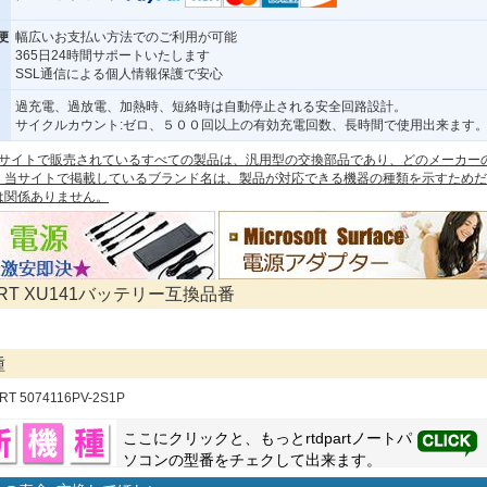
便
幅広いお支払い方法でのご利用が可能
365日24時間サポートいたします
SSL通信による個人情報保護で安心
過充電、過放電、加熱時、短絡時は自動停止される安全回路設計。
サイクルカウント:ゼロ、５００回以上の有効充電回数、長時間で使用出来ます
 本サイトで販売されているすべての製品は、汎用型の交換部品であり、どのメーカー
。当サイトで掲載しているブランド名は、製品が対応できる機器の種類を示すためだ
は関係ありません。
ART XU141バッテリー互換品番
種
RT 5074116PV-2S1P
ここにクリックと、もっと
rtdpart
ノートパ
ソコンの型番をチェクして出来ます。