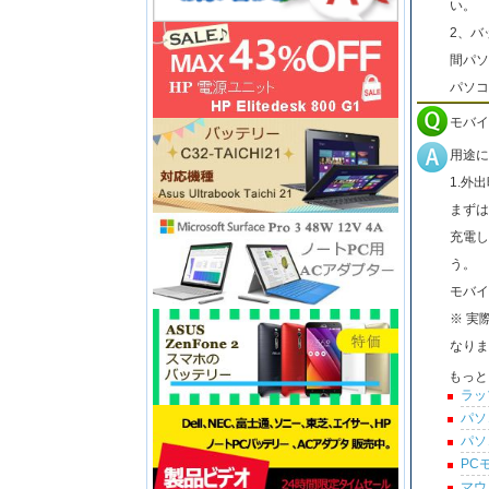
い。
2、バ
間パソ
パソコ
モバイ
用途に
1.外
まずは
充電し
う。
モバイ
※ 実
なりま
もっと
ラッ
パソ
パソ
PC
マウ