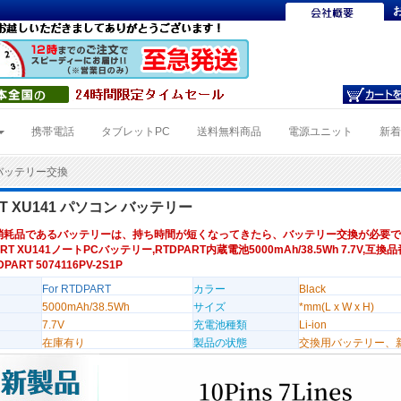
携帯電話
タブレットPC
送料無料商品
電源ユニット
新
1バッテリー交換
RT XU141 パソコン バッテリー
消耗品であるバッテリーは、持ち時間が短くなってきたら、バッテリー交換が必要で
RT XU141ノートPCバッテリー,RTDPART内蔵電池5000mAh/38.5Wh 7.7V,互換品番 
ART 5074116PV-2S1P
For RTDPART
カラー
Black
5000mAh/38.5Wh
サイズ
*mm(L x W x H)
7.7V
充電池種類
Li-ion
在庫有り
製品の状態
交換用バッテリー、