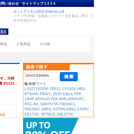
お問い合わせ
サイトマップ
1
2
3
4
ホットアイテム2019【note-pc.co】
ノートPC交換・互換用バッテリー 完全新品～即日、1
年完全保証付き。
着商品
人気商品
その他
す。大特
XU141 ,
検索ワード
LSS271620SF
,
FB511
,
CP1454
,
HB3-
875mAh
,
FB421
,
Z52H 10pcs
,
FDK
14HR-4/5FAUP
,
FDK 8HR-4/3FAUPC
,
RSC-BA
,
SANYO 5N-700AACL
,
PA5265U-1BRS
,
HSTNN-DB9J
,
07KRV
,
ER17/50
,
SPTM1B
,
HBLDT40
新品