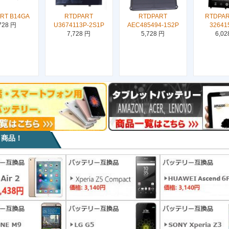
RT B14GA
RTDPART
RTDPART
RTDPAR
728 円
U3674113P-2S1P
AEC485494-1S2P
32641
7,728 円
5,728 円
6,02
目商品！