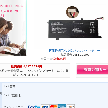
RTDPART XU141 パソコン バッテリー
製品番号 25KK1515R
全国一律
送料560円
販売価格
9,627
6,739円
数料の合計金額は、「ショッピングカート」にてご確
認いただけます。）
:
1～2営業日。
日
7～20営業日。
クレジットカード: