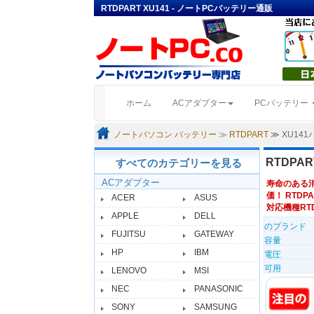
RTDPART XU141 - ノートPCバッテリー通販
(current)
ホーム
ACアダプター
PCバッテリー
ノートパソコン バッテリー
≫
RTDPART
≫ XU14
RTDPA
すべてのカテゴリーを見る
ACアダプター
寿命のある
価！ RTDPA
ACER
ASUS
対応機種RTDP
APPLE
DELL
のブランド
FUJITSU
GATEWAY
容量
HP
IBM
電圧
可用
LENOVO
MSI
NEC
PANASONIC
SONY
SAMSUNG