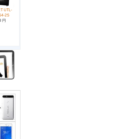
T UTL-
54-2S
8 円