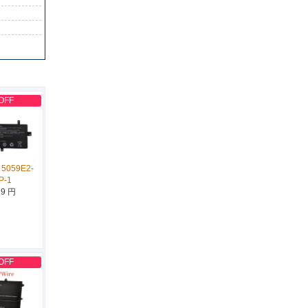
OFF
5059E2-
P-1
39 円
OFF