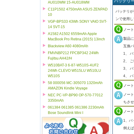
バッテリ
AU010WM 15-AU018WM
C11P1502 4750mAh ASUS ZENPAD
バッテリが
10
ンで使用し
VGP-BPS33 43Wh SONY VAIO SVT-
14 SVT-15
ノート
A1582 A1502 6559mAh Apple
製品に
MacBook Pro Retina (2015) 13inch
互換バ
Blackview A60 4080mAh
FMVNBP212 FPCBP342 24Wh
1、 
Fujitsu AH42/H
2、 
W510BAT-3 6-87-W510S-4UF2
3、 
24Wh CLEVO W515LU W510LU
4、 
W510S
58 000056 MC-305070 1320mAh
ノート
AMAZON Kindle Voyage
ノート
NEC PC-VP-BP90 OP-570-77012
3350mAh
ちさせ
061384 061385 061386 2230mAh
ノート
Bose Soundlink Mini I
1、バ
例えば