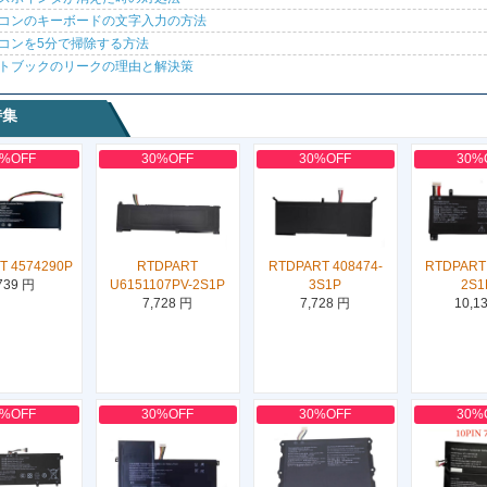
コンのキーボードの文字入力の方法
コンを5分で掃除する方法
トブックのリークの理由と解決策
特集
0%OFF
30%OFF
30%OFF
30%
T 4574290P
RTDPART
RTDPART 408474-
RTDPART 
739 円
U6151107PV-2S1P
3S1P
2S1
7,728 円
7,728 円
10,1
0%OFF
30%OFF
30%OFF
30%