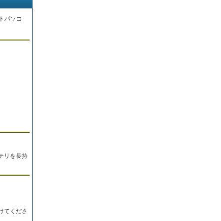
トパソコ
。
テリを長持
けてくださ