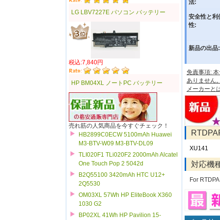
法:
LG LBV7227E パソコン バッテリー
安全性と利
性:
新品の出品:
税込:7,840円
免責事項:
ありません
HP BM04XL ノートPC バッテリー
メーカーと
売れ筋の人気商品を今すぐチェック！
RTDP
HB2899C0ECW 5100mAh Huawei
M3-BTV-W09 M3-BTV-DL09
XU141
TLI020F1 TLi020F2 2000mAh Alcatel
対応機
One Touch Pop 2 5042d
B2Q55100 3420mAh HTC U12+
For RTDPA
2Q5530
OM03XL 57Wh HP EliteBook X360
1030 G2
BP02XL 41Wh HP Pavilion 15-