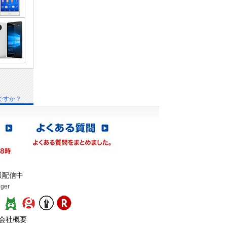
ですか？
報配信中
gger
：
会社概要