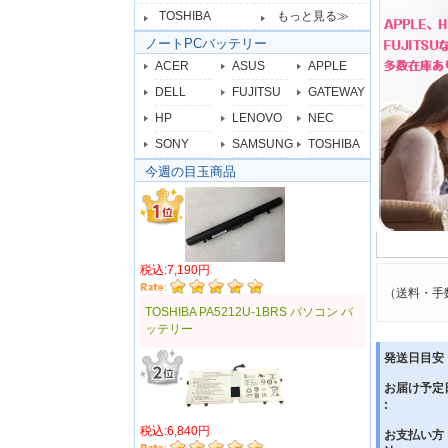
TOSHIBA
もっと見る≫
ノートPCバッテリー
ACER
ASUS
APPLE
DELL
FUJITSU
GATEWAY
HP
LENOVO
NEC
SONY
SAMSUNG
TOSHIBA
今週の目玉商品
税込:7,190円
（送料・手
TOSHIBA PA5212U-1BRS パソコン バ
ッテリー
発送日目安 
お届け予定
:
税込:6,840円
お支払い方