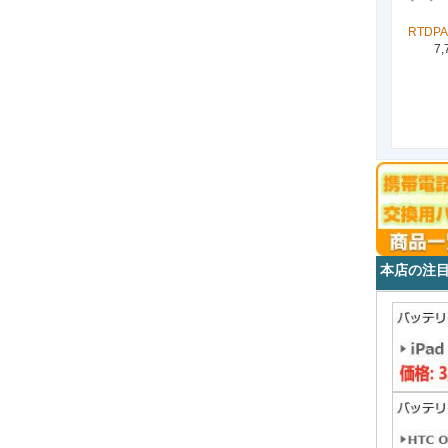
RTDPA
7,
本店の注