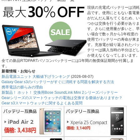
現状の充電式バッテリーは消耗
品です。使用にともない畜電量
がだんだん落ちてくるため、い
つかは交換を行う必要がありま
す。さらに使用量が多いと、早
い場合で数ヶ月から1年程度の
使用でバッテリーの寿命が来ま
す。充放電が繰り返されたバッ
テリーは購入当時の半分ほどし
か使えなくなってしまいます。
全ての新品RTDPARTパソコンバッテリーには1年間の無償保証期間が付属しま
す。
新着情報・お知らせ
新品電源ユニット 大幅値下げランキング
(2026-08-07)
Galaxy Gear s3のバッテリーがすぐに消耗する問題を解決する方法
携帯電話の膨らみの理由
新製品！ ホット！ 交換用Bose SoundLink Mini 2シリーズバッテリー
Gearシリーズのスマートウォッチの電池は交換する価値がありますか？
Gear s3スマートウォッチに関するよくある質問