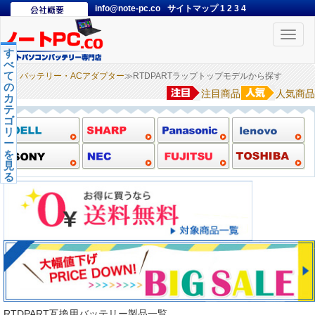
info@note-pc.co
サイトマップ
1
2
3
4
Toggle
naviga
す
べ
て
バッテリー・ACアダプター
≫RTDPARTラップトップモデルから探す
の
注目商品
人気商品
カ
テ
ゴ
リ
ー
を
見
る
RTDPART互換用バッテリー製品一覧