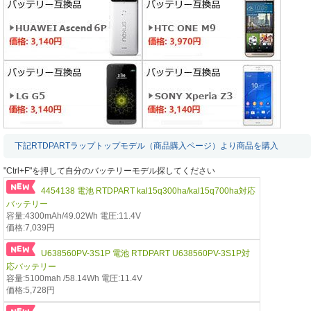
下記RTDPARTラップトップモデル（商品購入ページ）より商品を購入
"Ctrl+F"を押して自分のバッテリーモデル探してください
4454138 電池 RTDPART kal15q300ha/kal15q700ha対応
バッテリー
容量:4300mAh/49.02Wh 電圧:11.4V
価格:7,039円
U638560PV-3S1P 電池 RTDPART U638560PV-3S1P対
応バッテリー
容量:5100mah /58.14Wh 電圧:11.4V
価格:5,728円